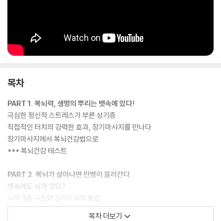
목차
PART 1. 복뇌력, 생명의 뿌리는 뱃속에 있다!
극심한 정신적 스트레스가 부른 상기증
직접적인 터치의 강력한 효과, 장기마사지를 만나다
장기마사지에서 복뇌건강법으로
*** 복뇌건강 테스트
PART 2. 복뇌가 살아나면 만병이 물러간다
뱃속에도 뇌가 있다?
뇌의 3층 구조와 3가지 뇌의 통합
복뇌는 생명뇌인 뇌간과 직접 통한다
목차 더보기