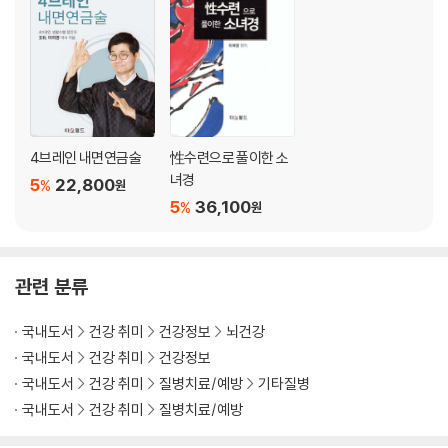
1. 골반 좌우로 흔들기
2. 골반 앞뒤로 흔들기
3. 수평으로 허리 돌리기
4. 발목 펌핑
5. 누워서 골반 흔들기
6. 도리도리 목 풀기와 누워서 골반 회전시키기
7. 천골 치기
4브레인 내면연금술
性수련으로 풀이한 소
녀경
5
22,800
%
원
2단계 : 장을 풀어주는 댄스워킹
5
36,100
%
원
1. 제자리걸음 댄스워킹
2. 도리도리 댄스워킹
3. 걸으면서 하는 댄스워킹
관련 분류
3단계 : 셀프 장기마사지
국내도서
건강 취미
건강정보
뇌건강
장기마사지를 하기 전에 반드시 알아야 할 것
국내도서
건강 취미
건강정보
1. 배 흔들기
국내도서
건강 취미
질병치료/예방
기타질병
2. 배꼽 기통
국내도서
건강 취미
질병치료/예방
3. 직장 기통
4. 복뇌 기통