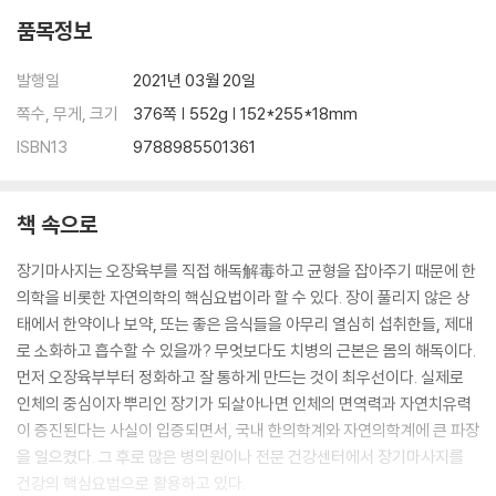
5. 복부피부 기통
품목정보
6. 배 두드리기, 타복공
7. 배 문지르기, 마복공
발행일
2021년 03월 20일
8. 배꼽명상으로 단전에 에너지 모으기
쪽수, 무게, 크기
376쪽 | 552g | 152*255*18mm
명현반응을 즐겨라
ISBN13
9788985501361
4단계 : 배꼽호흡
복뇌강화 배 두드리기
책 속으로
기충전 배꼽호흡의 요령
장기마사지는 오장육부를 직접 해독解毒하고 균형을 잡아주기 때문에 한
5단계 : 배꼽명상
의학을 비롯한 자연의학의 핵심요법이라 할 수 있다. 장이 풀리지 않은 상
배꼽명상의 요령
태에서 한약이나 보약, 또는 좋은 음식들을 아무리 열심히 섭취한들, 제대
배꼽소용돌이명상
로 소화하고 흡수할 수 있을까? 무엇보다도 치병의 근본은 몸의 해독이다.
먼저 오장육부부터 정화하고 잘 통하게 만드는 것이 최우선이다. 실제로
PART 4. 복뇌건강법으로 현대병을 극복한다
인체의 중심이자 뿌리인 장기가 되살아나면 인체의 면역력과 자연치유력
소화불량 : 둔해진 소화기관을 깨우면 식욕과 소화력이 살아난다
이 증진된다는 사실이 입증되면서, 국내 한의학계와 자연의학계에 큰 파장
소장의 적취 : 냉기를 몰아내면 복뇌가 살아난다
을 일으켰다. 그 후로 많은 병의원이나 전문 건강센터에서 장기마사지를
변비와 설사 : 대장은 인체의 뿌리, 변비는 만병의 근원이다
건강의 핵심요법으로 활용하고 있다.