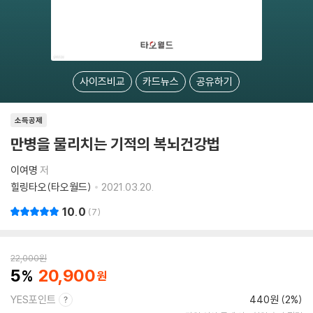
사이즈비교
카드뉴스
공유하기
소득공제
만병을 물리치는 기적의 복뇌건강법
이여명
저
힐링타오(타오월드)
2021.03.20.
10.0
7
22,000
원
5
20,900
YES포인트
440원 (2%)