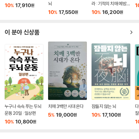
뇌
라 : 기적의 치매 예방,
10
17,910
1
%
원
치료법
10
17,550
10
16,200
%
%
원
원
이 분야 신상품
누구나 슥슥 푸는 두뇌
치매 3백만 시대 온다
잠들지 않는 뇌
다
운동 20일 : 일상편
잘
5
19,000
10
17,100
%
%
원
원
게
10
10,800
1
%
원