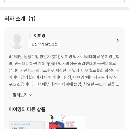
두뇌보다 민감한 복뇌
복뇌를 통해 뇌간을 살리고 자율신경을 조절한다
복뇌는 우리 몸의 제약공장
저자 소개
1
감정을 조절해주는 행복호르몬, 세로토닌
수면유도제이자 현대판 불로초, 멜라토닌
두뇌에 신호를 전달하는 다양한 복뇌호르몬들
저
이여명
복뇌는 원초적 면역력의 보고
관심작가 알림신청
복뇌의 자율신경계와 호르몬계, 면역계의 네트워크
복뇌를 통해 살아나는 잠재능력
4브레인 생활수행 창안자 玄牝 이여명 박사 고려대학교 영어영문학
배꼽은 우주로 통하는 문이다
과, 원광대대학원 기학(氣學) 박사과정을 졸업했으며 동원대학교
배꼽을 보면 건강상태와 성품, 운명과 미래가 보인다
뷰티디자인학과 외래교수로 재직한 바 있다. 타오월드협회 회장이자
신비한 배꼽관상
이여명 장기힐링마사지 아카데미 원장, 이여명 ‘에너지오르가즘’ 연
배꼽으로 보는 건강상태
구소 소장이다. 대학 때부터 정신세계에 몰입, 치열한 구도의 길을 걸
어오며 완전 건강과 깨달음을 얻고자 자연건강법과 타오수련에 정진
펼쳐보기
PART3. 5단계 복뇌건강법 실천하기
해왔다. 1997년부터 세계 최초로 타오수련에 입각한 ‘4브레인 생활
5단계 복뇌건강법, 어떻게 실천할까?
수행’ 체계를 정립해, 전인(全人) 교육을 실시하며 대중을 완전 건강
이여명
의 다른 상품
이완 - 강화 - 각성의 세 과정
과 행복, 깨달음으로 이끄는 데 힘쓰고 있다. 저서:
1단계 : 장을 풀어주는 운동