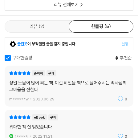
시하여 빠른 회복을 경험하기도 했고, 간호사 보수교육이나 비만교육에 적
리뷰 전체보기
용하여 많은 호응을 얻기도 했다. 그런데 서로서로 해주는 장기힐링마사지
를 혼자서 쉽게 실천할 수 있는 복뇌건강법으로 발전시켜 책으로 펴냈다고
하니 무척 기대된다.
리뷰
2
한줄평
5
이 책은 생소한 복뇌의 개념을 쉽게 설명하고, 실생활에서 적용하고 체험
할 수 있는 방법론도 자세히 알려준다. 또한 질병에 따른 실천법도 임상사
클린봇
이 부적절한 글을 감지 중입니다.
설정
례와 함께 친절하게 나와 있기 때문에 자신의 증상에 따라 알맞게 적용한
다면 각종 질병을 스스로 극복하는 데 큰 도움이 될 것이다.
구매한줄평
추천순
- 왕명자 (경희대학교 간호과학대학 명예교수, 전前한방간호학회 회장)
종이책
구매
정말 도움이 많이 되는 책. 이런 비밀을 책으로 풀어주시는 박사님께
고마움을 전한다.
m******w
2023.06.29.
0
eBook
구매
위대한 책 잘 읽었습니다
1*****j
2022.11.21.
0