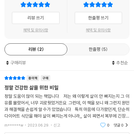
을 일으켜 대성할 사람은 아니다. 성적 매력도 비교적 떨어지고, 초년에 비
다. 심지어 오장육부에 감정과 정신적 요소까지 결부하여 병의 원인을 파
이 책은 ‘뱃속에도 뇌가 있다’는 사실을 바탕으로 복뇌를 일깨우는 운동과
해 만년에 운수가 나빠질 가능성도 있다. 여성의 경우 배꼽 주위가 통통하
악하고 치료에 적용하기도 한다. 이를테면 간장, 신장, 비장, 폐, 신장에 각
호흡, 마사지법, 명상법 등을 망라한 ‘복뇌건강법’을 소개한다. 복뇌를 이완
고 담홍색을 띠고 있으면 성감도가 뛰어나고 생식기능도 좋다. 옛말에 ‘배
각 노희사비공怒喜思悲恐의 5가지 감정과 혼신의백지魂神意魄志의 5
리뷰 쓰기
한줄평 쓰기
하고 강화하고 각성하는 과정으로, 장을 풀어주는 간단한 동작과 댄스워
꼽의 깊이가 1푼이면 자식을 하나 얻고, 5푼이면 자식을 다섯 얻는다’는 말
가지 정신을 대입하고 있다.
킹, 셀프 장기마사지, 배꼽호흡, 배꼽명상의 5단계로 이루어졌다. 누구나
이 있는데, 아래 사진처럼 크고 깊은 배꼽을 가진 여성은 생식기능이 매우
혜택 및 유의사항
혜택 및 유의사항
이 책은 복뇌腹腦라는 동양의학의 개념을 현대적 건강법으로 체계화하고
무척 쉽고 간단한 동작만으로 효과적으로 복뇌를 깨우고 강화할 수 있다.
좋다. 여기서 크기의 기준은 무엇일까? 큰 배꼽은 보통 직경 2cm 이상, 작
이를 누구나 쉽게 활용할 수 있게 창안한 점에서 귀중한 작업이다. 나 자신
실제로 저자는 자신을 찾아온 사람들에게 복뇌건강법을 실천하도록 권유
은 배꼽은 1cm 이하를 말한다. 보통 사람들의 배꼽은 1~2cm 사이다. 나
도 ‘복뇌건강법’을 배워보고 그 빠르고 깊은 효과를 직접 체험한 바 있으며,
했고, 그 과정에서 당뇨, 고혈압, 복부비만은 물론이고 소화불량과 불임,
리뷰
2
한줄평
5
는 십수 년 간 수천 명이 넘는 사람들의 배꼽을 관찰해보았는데, 배꼽이 크
뇌 관련 질환 치료에 응용하여 환자들에게 좋은 반응을 얻고 있다. 이 책의
성기능 문제, 우울증까지 치유된 사례를 직접 경험했다.
고 둥근 사람들은 대부분 몸도 건강하고 성격도 원만했다.
일독을 권한다. 책 속의 내용을 생활 속에서 실천해본다면 기대 이상의 효
또한 성품과 미래까지 예측할 수 있는 신비의 ‘배꼽관상’과 현재의 건강상
구매리뷰
추천순
--- p.97, 「신비한 배꼽관상」 중에서
과에 놀랄 것이다.
태를 알아맞히는 ‘배꼽 진단법’ 등 배와 배꼽에 관한 흥미로운 이야기도 수
록되어 있다.
- 양회정 (한의학 박사, 맑은머리 맑은몸 한의원 원장)
종이책
구매
정말 건강한 삶을 위한 비밀
나는 간호학 교수로서 환자의 자생력을 북돋아주는 이상적인 간호인 양성
정말 도움이 많이 되는 책입니다. 저는 왜 이렇게 살이 안 빠지는지 그 이
을 위해 힘써왔다. 참다운 간호는 환자의 심신을 두루 돌봐줘야 한다고 믿
유를 몰랐어서, 너무 괴로웟었거든요. 그런데, 이 책을 보니 왜 그런지 원인
었기에 한의학과 자연의학, 민간요법 등을 다양하게 공부했다. 그 과정에
과 해결책을 손쉽게 알 수가 있었습니다. 특히 마음에 다가왔던게, 단순히
서 이여명 회장의 장기힐링마사지를 알게 되어 직접 배우게 되었다. 장기
다이어트 식단을 해야 살이 빠지는게 아니라,, 살이 찌면서 복부에 긴장이
힐링마사지는 인체의 표피나 말단을 다루는 다른 반사요법과는 달리 그 효
생겼던 것을 풀어줘야 더 잘 빠진다는 게 도움이 되었어요. 저도 요새 그
m******w
2023.06.29.
신고
0
댓글
0
과가 빠르고 근본적이다. 개인적으로 분만한 딸에게 장기힐링마사지를 실