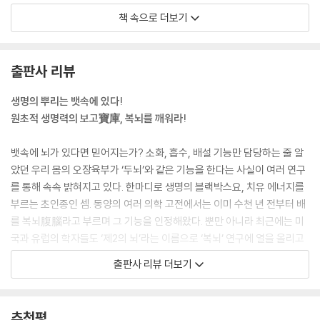
복부비만 : 한두 달만 실천해도 내장지방이 사라진다
--- p.27, 「장기마사지에서 복뇌건강법으로」 중에서
책 속으로 더보기
근골격계질환 : 내장을 다스려야 70% 이상 해결된다
생리통과 불임 : 아랫배가 따뜻해지면 각종 부인병이 사라진다
동양에서는 이미 수천 년 전부터 배를 복뇌腹腦라고 부르며, 뱃속 뇌의 기
성기능 문제 : 남성에겐 정력제, 여성에겐 오르가슴의 묘약
능을 인정해왔다. 서양에서는 장을 ‘제2의 뇌second brain’라고 부르며,
출판사 리뷰
간장병 : 우리 몸의 화학공장, 굳어가는 간이 부드러워진다
현재 이에 대한 연구가 활발하게 진행되고 있다. 현대의 서구 과학자들은
상기증과 홍조, 피부 건강 : 장이 깨끗해지면 피부도 맑고 고와진다
장기에도 두뇌 속에 있는 것과 동일한 분자로 이루어진 신경세포나 신경전
생명의 뿌리는 뱃속에 있다!
당뇨병 : 몸속 장기를 해독하면 혈당도 조절된다
달물질이 복잡한 구조를 이루며 존재한다는 사실을 발견했다. 실제로 해부
원초적 생명력의 보고寶庫, 복뇌를 깨워라!
고혈압 : 혈액을 맑게 정화하는 길밖에 없다
학과 세포생물학을 전공한 콜롬비아 대학의 마이클 거슨Michael D. Ger
기침과 천식 : 복부가 풀려야 호흡이 깊고 원활해진다
shon 교수는 30년 연구의 결실로 『제2의 뇌The Second Brain』라는 책
뱃속에 뇌가 있다면 믿어지는가? 소화, 흡수, 배설 기능만 담당하는 줄 알
자가면역질환 : 복뇌의 면역력을 키우면 루푸스, 류머티즘도 사라진다
을 출간해 큰 반향을 불러일으킨 바 있다. 그의 책에는 이런 말이 나온다.
았던 우리 몸의 오장육부가 ‘두뇌’와 같은 기능을 한다는 사실이 여러 연구
우울증과 공황장애 : 장이 맑아야 뇌가 맑다
“우리 몸은 두뇌와 복뇌가 함께 작동해야 한다. 그렇지 않으면 뱃속에는 대
를 통해 속속 밝혀지고 있다. 한마디로 생명의 블랙박스요, 치유 에너지를
혼란이, 머릿속에는 대참사가 발생한다.” 거슨 교수의 주장에서 잘 나타나
부르는 초인종인 셈. 동양의 여러 의학 고전에서는 이미 수천 년 전부터 배
부록
듯이 두뇌와 복뇌는 하나로 통한다. 그렇다면 두뇌와 복뇌는 어떻게 통하
를 복뇌腹腦라고 부르며 그 기능을 인정해왔다. 뿐만 아니라 최근에는 미
1. 배푸리와 목푸리를 이용한 셀프 장기마사지
며, 어떤 메커니즘으로 기능할까?
국과 유럽의 학자들도 ‘제2의 뇌’라는 이름으로 ‘복뇌’ 연구에 열을 올리고
2. 암 치유 사례로 알아보는 질병의 해부와 신비의 복뇌건강법
--- p.36, 「뱃속에도 뇌가 있다?」 중에서
있다.
출판사 리뷰 더보기
마치며 - 배가 편한 사람은 아픈 곳이 없다
명치 혹은 좀 더 광범위하게 말하면 명치와 배꼽 사이의 대동맥 근처에 자
왜 서구 의학자들은 제2의 뇌, 복뇌에 주목하는가?
율신경다발이 밀집해 있다. 일찍이 요가에서는 이곳을 ‘태양신경총’, 도가
복뇌를 알면 내 손으로 내 병을 고칠 수 있기 때문이다!
추천평
에서는 ‘복뇌’라고 불렀으니, 선인들의 혜안에 감탄사가 절로 나올 뿐이다.