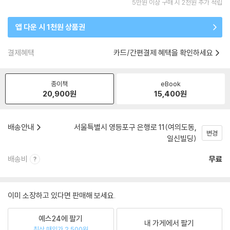
5만원 이상 구매 시 2천원 추가 적립
앱 다운 시 1천원 상품권
결제혜택
카드/간편결제 혜택을 확인하세요
종이책
eBook
20,900
원
15,400
원
배송안내
서울특별시 영등포구 은행로 11(여의도동,
변경
일신빌딩)
배송비
무료
이미 소장하고 있다면 판매해 보세요.
예스24에 팔기
내 가게에서 팔기
최상 매입가 2,500원