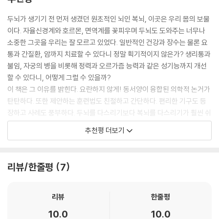
지금부터 이 책에서 ‘복뇌’라고 말하면, 좁은 의미로는 자율신경다발이 밀
이 책은 국내 최고의 장기마사지 권위자 이여명 회장이 집대성한 ‘복뇌건
두뇌가 생기기 전 먼저 생겼던 원초적인 뇌인 복뇌, 이곳은 우리 몸의 보물
집한‘배꼽과 명치 사이’를 뜻하며, 넓은 의미로는 위장, 소장, 대장의 소화
강법’을 소개하는 책이다. 저자 이여명 회장은 타오월드협회 회장이자 이
이다. 자율신경계와 호르몬, 면역계를 꽃피우며 두뇌도 도와주는 너무나
관계통, 더욱 넓은 의미로는 배와 장기 전체를 뜻하는 것으로 알아두기 바
여명 장기힐링마사지 아카데미 원장이다. 고려대학교 영문과를 졸업한 그
소중한 그곳을 우리는 잘 모르고 있었다. 일반적인 건강과 장수는 물론 요
란다.
가 자연건강법 전문가가 된 데는 좀 특별한 사연이 있다. 20대 초반부터 존
통과 간질환, 암까지 치료할 수 있다니 정말 획기적이지 않은가? 생리통과
명치 부위의 복뇌는 뇌간의 연장선상에 있는 중계 부위라고 이해하면 쉬울
재의 본질에 대해 고민하던 그는 혹독한 정신수행 과정에서 상기증을 얻게
불임, 자궁의 병을 비롯해 정력과 오르가즘 능력과 같은 성기능까지 개선
것이다. 하지만 더 나아가 복뇌는 대뇌보다 더욱 원초적인 뇌로서, 대뇌에
되었고, 그것을 스스로 치유하기 위해 여러 자연건강법을 섭렵했던 것이
할 수 있다니, 어떻게 그럴 수 있을까?
앞서 가장 먼저 형성된다고 말할 수 있다. 배아가 배꼽에서부터 출발하여
다.
이 책은 그 이유를 밝힌다. 요란하지 않게! 동서양이 융합된 의학적 논거가
방사선상으로 퍼져나가면서 발달한다고 볼 때 장과 복뇌가 대뇌보다 먼저
탄탄하다. 또한 제안하는 훈련법도 친절하고 간단하다. 편리한 기구도 등
생겨난다는 것은 상식적으로 이해할 수 있는 사실이다.
결국 이 회장은 복부마사지를 통해 자신의 상기증을 치유했고, ‘배는 인체
장하고 사례도 풍부하다. 두뇌를 다스리기보다 복뇌를 다스리기가 훨씬 쉬
--- p.40, 「복뇌는 생명뇌인 뇌간과 직접 통한다」 중에서
의 중심이므로 배를 직접 자극하는 건강요법이 필요다’고 생각해 국내 최
우며, 복뇌를 다스리면 두뇌까지 좋아지고 우주와도 만날 수 있다. 간단한
추천평 더보기
초로 장기마사지를 소개했다. 1999년부터 시작한 그의 장기마사지 워크
동작으로 조금만 움직이면 신이 주신 내 몸의 능력을 살려낼 수 있다. 이처
배꼽은 사람마다 모양도 다르고 위치도 제각각이다. 앞에서 설명한 것처
숍은 십수 년이 지난 지금까지도 각계각층의 사람들로부터 뜨거운 호응을
럼 『복뇌력』은 의학적 원리에 기초하면서도 실용성이 높은 스마트한 해법
럼, 왼쪽이나 오른쪽으로 치우치지 않고 몸의 중앙에 위치하는 것이 좋다.
얻고 있다. 그를 찾아온 수만 명이 장기마사지를 통해 큰 효과를 보았기 때
이다. 이 책이 알려주는 지혜를 활용하면 쾌활한 몸이 되어 마음과 영혼을
또한 배꼽의 위치는 위쪽인가 아래쪽인가의 차이도 있다. 배꼽이 비교적
리뷰/한줄평
7
문이다. KBS, MBC, SBS 등 여러 방송에서도 소개된 바 있다.
살려내고, 사랑하는 사람들과 오래오래 건강하게 지낼 수 있을 것이다.
위쪽(가슴 쪽)에 가까운 사람도 있고, 비교적 아래쪽(치골 쪽)에 가까운
사람도 있다. 배꼽이 위쪽에 붙어 있는 남성은 머리가 좋고 재치가 있다. 성
- 구성애 ((사)푸른아우성 대표)
기적을 부르는 복뇌의 힘, 이제는 두뇌보다 복뇌를 깨워야 할 때다!
리뷰
한줄평
적인 면에서도 뛰어나다. 그러나 윗배가 부르고 배꼽이 아래쪽에 붙어 있
뱃살이 쏙 빠지고 뱃속이 편안해지는, 기적의 복뇌건강법
는 남성은 반대다. 머리가 좀 둔하고, 지나치게 태평한 성격이어서 큰 사업
한의학에서는 오장육부를 생명의 원천으로 생각하여 아주 중요하게 다룬
10.0
10.0