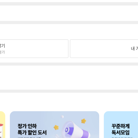
팔기
내 
불가