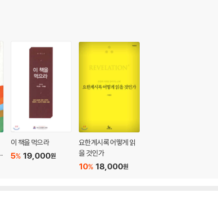
, 버가모, 두아디라 교회(2장) 211
4
63
288
델비아, 라오디게아 교회(3장) 341
 364
) 397
이 책을 먹으라
요한계시록 어떻게 읽
2
을 것인가
5
19,000
%
원
10
18,000
%
원