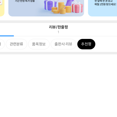
리뷰/한줄평
1
개
관련분류
품목정보
출판사 리뷰
추천평