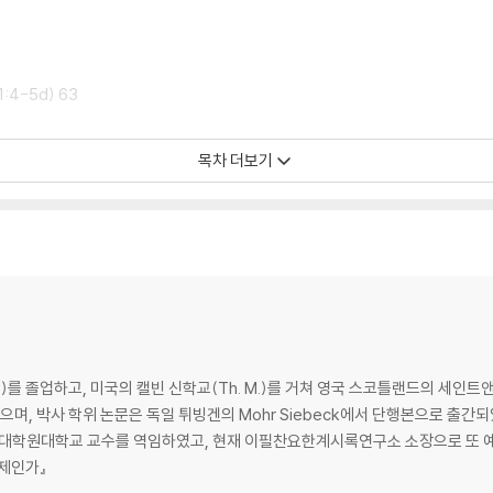
4-5d) 63
인가?(1:7) 85
목차 더보기
1:9-3:22) 127
:9-20) 128
 153
)를 졸업하고, 미국의 캘빈 신학교(Th. M.)를 거쳐 영국 스코틀랜드의 세
) 200
으며, 박사 학위 논문은 독일 튀빙겐의 Mohr Siebeck에서 단행본으로 출간되었다(『T
스터신학대학원대학교 교수를 역임하였고, 현재 이필찬요한계시록연구소 소장으로 또 예
제인가』
 200 3. 장르: 선지적 메시지 204