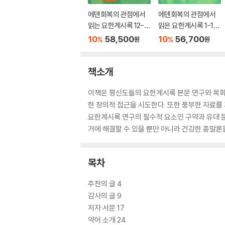
에덴회복의 관점에서
에덴회복의 관점에서
읽는 요한계시록 12-2
읽은 요한계시록 1-11
2장: 만물을 새롭게 하
장: 때가 가까우니라
10
58,500
10
56,700
%
%
원
원
노라
책소개
이책은 평신도들의 요한계시록 본문 연구와 목회
한 창의적 접근을 시도한다. 또한 풍부한 자료를
요한계시록 연구의 필수적 요소인 구약과 유대 
거에 해결할 수 있을 뿐만 아니라 건강한 종말론
목차
추천의 글 4
감사의 글 9
저자 서문 17
약어 소개 24