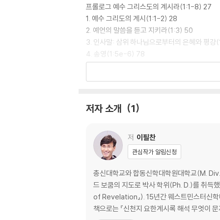
프롤로그 예수 그리스도의 계시라(1:1-8) 27
1. 예수 그리도의 계시(1:1-2) 28
2. 예언의 말씀을 듣고 지키라(1:3) 50
3. 인사말: 삼위 하나님으로부터의 은혜와 평강(1:
4. 송영(1:5e-6) 78
5. 예수님의 승귀: 예수님의 재림인가, 아니면 승천
6. 알파와 오메가(1:8) 114
서론부 승귀하신 예수님이 일곱 교회에게 말씀하시다(
서론부 1 선지자로 위임된 요한과 승귀하신 예수님(1
저자 소개
1
I. 책을 써서 일곱 교회에 보내라(1:9-11) 128
1. 고난에 동참한 자(1:9) 129
2. 요한이 소리를 듣다(1:10-11) 138
저
이필찬
II. 승귀하신 예수님에 대한 환상과 말씀(1:12-20)
관심작가 알림신청
1. 승귀하신 예수님에 대한 환상(1:12-16) 153
2. 말씀하시는 예수님 (1:17-20) 171
총신대학교와 합동신학대학원대학교(M. Div.
서론부 2 일곱 교회에게 보내는 메시지(2:1-3:22
드 보쿰의 지도로 박사 학위(Ph. D.)를 취득했
예비적 고찰 200
of Revelation』). 15년간 웨스트민
1. 예언의 토양: 수신자의 정황 200
책으로는 『신천지 요한계시록 해석 무엇이 문
2. 문맥적 고찰: 2-3장은 독립적으로 존재하는가?