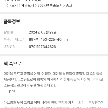
국내도서
세종도서
2024년 학술도서
종교
품목정보
발행일
2024년 03월 29일
쪽수, 무게, 크기
897쪽 | 150*225*40mm
ISBN13
9791197344626
책 속으로
에덴을 모르고 종말을 논할 수 없다. 에덴의 특징들이 종말적 회복의 틀을
제공한다. ... 그럼으로써 회복의 역사에서 어떻게 종말적 사상이 나타나고
있는지를 관찰하기 위한 발판을 마련한다.
--- p.90
아브람과 노아 그리고 아담 사이에 평행 관계가 가지는 의미는 무엇인가?