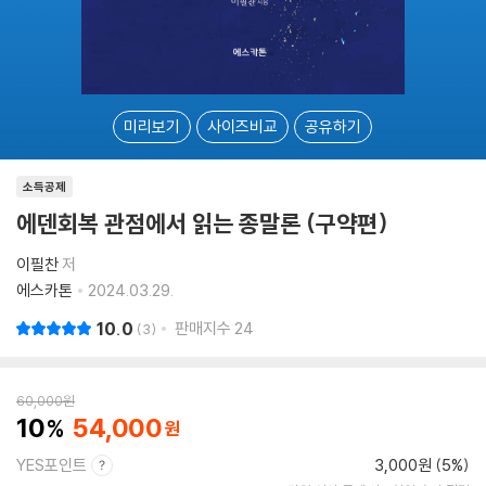
미리보기
사이즈비교
공유하기
소득공제
에덴회복 관점에서 읽는 종말론 (구약편)
이필찬
저
에스카톤
2024.03.29.
10.0
판매지수
24
3
60,000
원
10
54,000
YES포인트
3,000원 (5%)