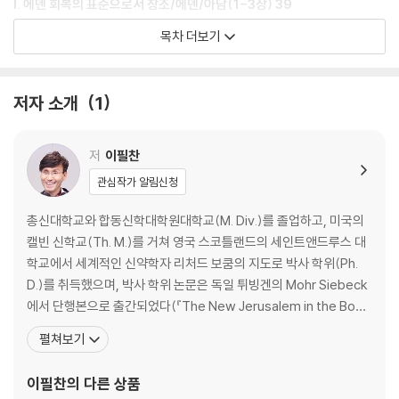
명제 하에 창세기 1-2장을 통해 정리된 창조와 에덴에 대한 개념이 어떻게
I. 에덴 회복의 표준으로서 창조/에덴/아담(1-3장) 39
구약의 구속 역사에서 회복되고 적용되고 재현되고 활용되는가를 살펴 본
목차 더보기
다.
1. 종말과 창조 40
2. 종말과 에덴 90
셋째로, 에덴 회복의 주제를 담고 있는 사건과 인물 그리고 제도들이 많기
3. 종말과 아담 126
저자 소개
1
때문에 그 모든 것을 다루려면 많은 지면이 필요하다. 그러므로 이 책은 선
별된 본문과 주제들을 중심으로 논의를 진행한다. 또한 구약에서 에덴 회
II. 타락과 회복의 반전을 위한 발판(4-5장) 161
복 이라는 주제를 다루게 될 때 그 주제는 필연적으로 종말적 개념을 내포
저
이필찬
하고 있기 때문에 모든 장의 제목에 ‘종말’이란 단어를 사용한다.
4. 종말과 타락 162
관심작가 알림신청
5. 종말과 타락 그 이후-회복을 향하여 185
총신대학교와 합동신학대학원대학교(M. Div.)를 졸업하고, 미국의
III. 에덴 회복의 시작(6-10장) 205
캘빈 신학교(Th. M.)를 거쳐 영국 스코틀랜드의 세인트앤드루스 대
학교에서 세계적인 신약학자 리처드 보쿰의 지도로 박사 학위(Ph.
6. 종말과 노아 206
D.)를 취득했으며, 박사 학위 논문은 독일 튀빙겐의 Mohr Siebeck
7. 종말과 족장들(아브라함/이삭/야곱/요셉) 239
에서 단행본으로 출간되었다(『The New Jerusalem in the Book
8. 종말과 모세-출애굽 317
of Revelation』). 15년간 웨스트민스터신학대학원대학교 교수를
펼쳐보기
9. 종말과 율법 389
역임하였고, 현재 이필찬요한계시록연구소 소장으로 또 예수가족교
10. 종말과 광야 여행 417
회 협동 목사로 섬기고 있다. 지은 책으로는 『신천지 요한계시록 해석
이필찬
의 다른 상품
무엇이 문제인가』