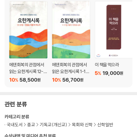
IV. 에덴 회복의 절정(11-15장) 445
11. 종말과 여호수아 446
12. 종말과 사사기 514
13. 종말과 다윗 529
14. 종말과 솔로몬 569
15. 종말과 시편 614
V. 에덴 회복의 선지적 전망(16-17장) 701
에덴회복의 관점에서
에덴회복의 관점에서
이 책을 먹으라
읽는 요한계시록 12-2
읽은 요한계시록 1-11
5
19,000
%
원
16. 종말과 이사야 702
2장: 만물을 새롭게 하
장: 때가 가까우니라
10
58,500
10
56,700
%
%
원
원
17. 종말과 선지자들(에스겔, 예레미야, 요엘, 학개, 스가랴) 786
노라
결론 880
관련 분류
참고문헌 888
카테고리 분류
국내도서
종교
기독교(개신교)
목회와 신학
신학일반
수상내역 및 미디어 추천 분류