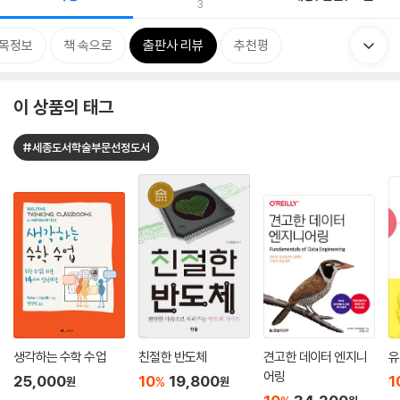
3
목정보
책 속으로
출판사 리뷰
추천평
이 상품의 태그
#세종도서학술부문선정도서
생각하는 수학 수업
친절한 반도체
견고한 데이터 엔지니
유
어링
25,000
10
19,800
1
%
원
원