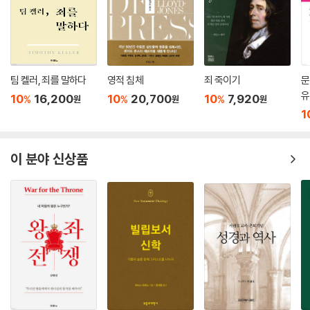
특별히 저자는 창세기 1~3장 해석에 가장 큰 노력을 쏟고 있습니다. 이것
은 당연하고도 중요한 출발입니다. 창조/에덴/아담(1~3장)을 “에덴 회복
의 표준”이라고 부르기 때문입니다. 에덴 회복의 표준 본문의 의미를 올바
로 세우게 되면 이후에 나오는 구약 본문들에서 어떻게 에덴 회복 사상이
점진적으로 드러나게 되는지를 선명하게 볼 수 있기 때문입니다. 저자는
팀 켈러, 죄를 말하다
영적 침체
죄 죽이기
문
표준 본문 해석(창 1~3장)에 무려 180쪽이 되는 방대한 분량을 할애합니
유
10
16,200
10
20,700
10
7,920
%
%
%
원
원
원
다. 치밀한 언어학적, 구문론적, 고대 근동 배경적 주석 작업을 통해 신학적
1
결과물을 도출해냅니다. 한 단어도 지나치는 법이 없습니다. 모세오경 해
석에 420쪽을 할애했으니 독자적 단권 모세오경 해설서가 되어도 부족함
이 분야 신상품
이 없습니다.
열두 편의 시편에서 에덴 회복 사상을 구현해내는 과정이나, 이사야서에서
종말과 에덴 회복 사상을 발굴하여 전개하는 방식이나, 에스겔서에서 성전
회복과 에덴 회복을 연계하여 논증해가는 방식 등은 주석가로서, 성서학자
로서 이필찬 박사의 학문적 역량이 집약적으로 드러나 있습니다.
결론적으로, 이 책은 종말의 개념이 창조의 목적이 이루어지는 에덴 회복
의 과정이고 성취와 완성의 순간이라는 사실을 잘 드러내고 있습니다. 즉
에덴 회복 관점에서, 즉 종말론적 지향점을 갖고 구약의 첫 장부터 마지막