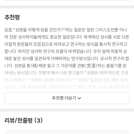
요엘서에서 에덴 회복 메시지는 심판과 구원을 기본 프레임으로 하여 창세
으며 일상에서 경험되어야 하는 창조 회복 사건이라는 사실을 일깨운다.
기 1장 2절의 패턴대로 창조 질서를 세우는 하나님의 영의 역할을 강조한
추천평
다.
따라서 이필찬 박사의 이 책은 허약한 종말론으로 회복의 일상을 잃어 버
--- p.855
린 한국 교회의 그리스도인들에게 어떻게 날마다 새로워지는 일상을 회복
요즘 “성경을 어떻게 읽을 것인가?”라는 질문은 일반 그리스도인뿐 아니
할 수 있는지 그 방향을 제시해준다. 더 나아가서 목회와 설교의 본질을 찾
라 전문 성서학자들에게도 중요한 질문입니다. 학계에선 성서를 서로 다른
기 위해 방황하는 목회자들에게 이 책은 참된 목회의 방향과 설교의 활력
이질적 본문들의 모음집으로 바라보고 연구하는 방식을 통시적 연구라고
을 되찾을 수 있는 기회를 제공해 준다.
합니다. 하지만 성서학 연구의 흐름이 바뀌었습니다. 우리 앞에 최종적 상
태로 놓인 성서를 일관되게 이해하려는 연구방식입니다. 공시적 연구라 합
니다. 성경을 통(桶)째로 들고 그 가운데를 관통(貫通)하는 물줄기를 읽
어내는 방식입니다. 이렇게 해서 나온 문구들이 “성경은 여러 막으로 구성
된 드라마다.” “성경은 장대한 이야기다.” “성경은 일관성 있는 메타 내러
티브다.” “온 세상에 대한 참된 이야기다.” “창조-타락-구속-완성으로 이
뤄진 대서사다.” 등입니다. 그래서 학자들은 좀 더 구체적으로 “구속사적
추천평 더보기
읽기”(redemptive historical reading), “그리스도 중심적 읽기”(chri
stocentric reading), “그리스도 완결적 읽기” (christotelic readin
g) 등을 제안했던 것입니다.
리뷰/한줄평
3
그런데 이상과 같은 성경해석 원리들에 어깨를 견줄만한 참신한 성경해석