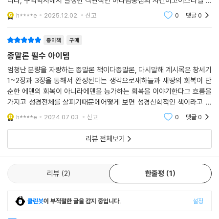
니라, 구약역사에서 발생한 객관적인 하나님중심의 사건이고이스라엘 현
대 삶속에서 에덴 회복의 과정을 보여주고 있다창조를 통해서 혼돈과 공호
h****e
2025.12.02.
신고
0
댓글
0
이러한 입장은 한국적 상황에서 매우 중요한 신학적·신앙적 함의를 내포합
의 무질서에서 하나님
니다. 이유인즉, 한국 교계나 교회, 혹은 개인 신자들은 종말을 개인적 차원
종이책
구매
에서, 현상적인 사건 중심에서, 인간 중심적 차원으로 접근하기 때문입니
종말론 필수 아이템
다. 예를 들어, 죽으면 천국 가는 문제, 시한부 종말론, 죽음 이후의 문제,
세계정세를 특정한 구약 성경 본문에 짜 맞추기 등 늘 개인과 관련되는 저
엄청난 분량을 자랑하는 종말론 책이다종말론, 다시말해 계시록은 창세기
쪽 세상에 관심을 둡니다. 그들은 성경이 말하고자 하는 하나님의 장대한
1~2장과 3장을 통해서 완성된다는 생각으로새하늘과 새땅의 회복이 단
순한 에덴의 회복이 아니라에덴을 능가하는 회복을 이야기한다그 흐름을
구원 경륜, 회복프로그램에 관해서는 무관심합니다. 왜? 당장 자신들의 피
가지고 성경전체를 살피기때문에어떻게 보면 성경신학적인 책이라고 할
부에 와닿지 않기 때문입니다. 저자에 따르면 종말은 이미 구약 역사의 시
수 있다묵직하지만 저자의 수고와 노력이 돋보이는 책이라고 할수 있겠다
원에 내포되고 있는 하나님 중심의 객관적 사건입니다. 그리고 시원 안에
h****e
2024.07.03.
신고
0
댓글
0
씨앗으로 내포된 종말은 하나님의 장대한 역사의 끝에 만개한 꽃이 될 것
입니다. 이런 점에서 이필찬 박사는 구약에서 종말을 지나치게 미래적으로
리뷰 전체보기
이해하려는 입장에 대해 단호하게 선을 긋습니다. 구약의 종말론 사상은
단순히 희망 고문처럼 막연히 미래에 일어날 어떤 것을 기다리게 하는 것
리뷰
2
한줄평
1
이 아니라, 창조 사건을 배경으로 하는 이스라엘 백성의 현재 삶 속에서 에
덴 회복의 진행 과정이라는 것이기 때문입니다.
클린봇
이 부적절한 글을 감지 중입니다.
설정
여기서 저자는 아주 중요한 점을 환기(喚起)시킵니다. 즉 회복과 회귀는