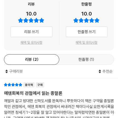
원리가 제안되었습니다. 이필찬 박사의 “종말론적 읽기”(eschatologic
리뷰
한줄평
al reading)입니다. 책 제목이 책의 명제(命題)를 선명하게 보여줍니다.
10.0
10.0
“에덴 회복 관점에서 읽는 종말론(구약편)”입니다. 제목이 명시하듯이 성
경 내러티브의 시작이 질서와 아름다움의 에덴이고, 구약과 신약은 일그러
지고 망가진 에덴이 회복되어가는 과정을 다루며, 신약의 끝에 가서 에덴
리뷰 쓰기
한줄평 쓰기
의 회복이 마침내 이루어질 것이라는 사실을 선명하게 보여줍니다. 이렇게
성경을 읽어나가는 것이 그리스도인들이 성경을 제대로 읽는 방식이라는
혜택 및 유의사항
혜택 및 유의사항
것입니다. 달리 말해 시원(始原)에서부터 종말(終末)에 이르기까지 하나
님의 선한 창조의 상징인 “에덴”이 인간의 파국과 오염에도 불구하고 끝에
리뷰
2
한줄평
1
가서 온전하게 회복되는 대서사의 전개 과정으로 성경을 읽어야 한다는 주
장입니다. 약간 다른 문맥에서지만 윤동주 시인의 짧은 수필 ‘종시’(終始)
구매리뷰
추천순
의 첫 문장은 이렇게 시작합니다. “종점(終點)이 시점(始點)이 된다. 다
시 시점이 종점이 된다.” 멋진 표현입니다.
종이책
구매
한편 사 46:10(“태초부터 종말을 알리셨다”)에서 창의적 영감을 얻는 이
에덴회복의 관점에서 읽는 종말론
필찬 박사는 시원에서 종말을, 종말에서 시원을 바라봐야 한다고 주장합니
깨알과 같고 방대한 신학도서를 완독하니 뿌듯하다이 책은 구약을 종말론
다. 즉 에덴의 시작을 다루는 창세기에서부터 그 최종적 완결 상태를 그리
적인 관점에서, 에덴 회복의 관점에서 써내려간 책이다사실 요한계시록을
는 요한계시록의 마지막 장까지 가는 거대한 서사로 성경을 읽을 것을 강
알려면 창세기 1~2장을 잘 알고 있어야한다는 말처럼막연한 종말론이 아
하게 주장합니다.