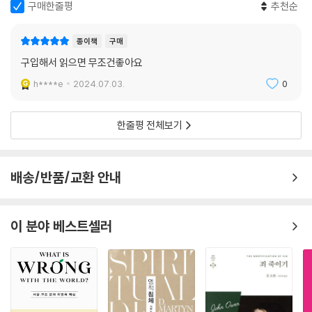
구별되어야 한다는 점을 강조합니다. 즉, 창세기의 에덴 수립 안에 내포되
구매한줄평
추천순
어있는 장차 풍성한 에덴 완성이 비록 인간의 죄와 그 오염으로 어느 정도
깨어지고 지체되었다 하더라도 에덴을 회복하시겠다는 하나님의 강력한
종이책
구매
드라이브는 원래의 창조와 에덴으로 회귀를 뜻하는 것이 아니라는 말입니
구입해서 읽으면 무조건좋아요
다. 혹시 여러분은 중세 청교도 문학의 금자탑인 존 버니언의 “실낙원”과
h****e
2024.07.03.
0
“복낙원”을 기억하실 겁니다. 여기서 “복낙원”을 잃어버린 낙원(“실낙
원”)을 되찾아 가는 “회귀”(回歸)로 생각하신다면 큰 오산입니다. 복낙원
은 잃어버린 낙원이 원래 가려고 했던 그 방향의 최종적 상태로 가는 것을
한줄평 전체보기
말합니다. 그것이 저자 이필찬 박사가 힘들여 말하는 “에덴의 회복”입니
다. 이런 이유로 저자는 “창조와 에덴은 종말론적 회복과 완성의 기본적 틀
이다.… 종말은 창조의 목적이 이루어지는 에덴 회복의 과정이고 성취와
배송/반품/교환 안내
완성의 순간을 가리킨다.”라고 말합니다.
이 책을 읽으면 혹시 신약학자 이필찬 박사가 쓴《구약 성서 신학》이 아닌
이 분야 베스트셀러
가 하는 생각이 들 정도입니다. 맞습니다. 에덴 회복의 관점으로 본 구약 성
서이기 때문입니다. 그 정도로 구약 신학적으로 튼실하며 논리적 일관성이
있는 작품입니다. 게다가 세밀한 구약 주석서를 읽는 느낌마저 듭니다. 본
문 주석에 기반을 둔 구약 신학적 작품이기 때문입니다.