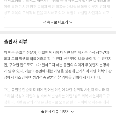
왜 아브람을 부르시고 계신가? 아담을 통해 이루고자 했지만 실패했고 노
아를 통해 계시된 창조 목적과 에덴 회복을 아브람을 통해 이루기 위해 새
창조 회복의 구체적 비전을 제시하고 있다. 특별히 바벨탑 사건과의 비교
하여 바벨탑 무리들이 꿈꿨던 “큰 이름”(11:4)을 하나님은 하나님의 방식
책 속으로 더보기
대로 대리 통치자로서 아브람에게 제공해 주실 것을 약속하신다(12:2).
--- p.248~249
출판사 리뷰
이사야 46장 10절 말씀은 창조와 종말의 상관성을 매우 의미심장하게 내
포하고 있음을 보여준다. 따라서 창조는 종말을 함의하고 종말은 단순히
이 책은 종말론 전문가, 이필찬 박사의 대작인 요한계시록 주석 상하권과
끝이 아니라 창조 목적이 이루어지거나 회복되는 순간을 가리킨다.
함께 그의 필생의 작품이라고 할 수 있다. 신약편이 나와 봐야 알 수 있겠지
--- p.757
만, 구약편 만으로도 그가 말하고자 하는 종말의 의미가 무엇인지 분명하
게 알 수 있다. 기존의 종말에 대한 개념을 성경에 근거하여 에덴 회복의 관
바벨론 포로 해방(새출애굽)으로부터 돌아온 남은자는 새예루살렘에 거
점에서 재조명하여 성경적 종말론의 참 의미를 명확하게 제시한다.
주하고 새성전 건축하여 다윗 왕조를 재건하는데 그 다윗 왕조로부터 메시
아가 나오게 될 것이다. 이런 과정은 큰 틀에서 에덴 회복이란 메타 내러티
그는 종말을 단순히 미래에 일어날 예언에 대한 성취적 사건이 아니라 이
브에 모두 수렴된다. 곧 에덴 회복을 지향하며 에덴 회복의 결과를 가져 오
스라엘 백성의 매일의 삶 속에서 발생하는 에덴/창조 회복 사건이라고 규
는데 이것이 이사야의 종말론이다.
정한다. 이런 종말의 개념은 진정으로 오늘날 한국 교회에 던져주는 메시
--- p.785
지가 적지 않다고 할 수 있다. 곧 미래에 일어날 희망 고문으로서 재림 사건
출판사 리뷰 더보기
에만 천착해 있는 한국 교회의 종말론을 수정할 필요성을 이끌어 내고 있