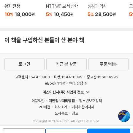
장까지 어디를 향해 가는지, 어떻게 가는지를 알려주는 자동항법 교본이
왕좌 전쟁
NTT 빌립보서 신학
성경과 역사
코
됩니다. 그렇습니다. 이 책은 탁월한 안내서요 신뢰할만한 교본입니다. 저
10
18,000
5
10,450
5
28,500
5
%
%
%
원
원
원
자 이필찬 박사의 완숙한 학문적 성취이기도 합니다. 곧이어 나올 신약편
도 큰 기대가 됩니다.
- 류호준 (백석대학교 신학대학원 은퇴 교수)
이 책을 구입하신 분들이 산 분야 책
저자는 성서학자답게 철저하게 학문적인 주해를 통하여 구약 본문 자체의
본래적 의미를 드러낸다. 이러한 분석만으로도 좋은 구약본문 안내서의 역
로그인
최근 본 상품
주문/배송
할을 충분히 감당하고 있다고 평가된다. 하지만 거기에 멈추지 않고 구약
의 본문들을 에덴 회복이라는 주제와 결부하여 결론을 끌어내는 통찰이 매
고객센터 1544-3800
티켓 1544-6399
중고샵 1566-4295
우 놀랍다.
eBook 1:1문의/채팅상담
- 차준희 (교수, 한세대학교 구약학)
예스이십사(주) 사업자 정보
이용약관
개인정보처리방침
청소년보호정책
이 책은 에덴 회복이라는 주제로 구약의 종말론 본문을 주해하며 체계화하
PC버전
회사소개
거래처관계자께
여 언약과 율법 등 다양한 신학의 주제까지 녹여낸 획기적인 융복합 신학
도서홍보
광고
작품이다. 이 역작은 성경적 종말론을 진지하게 연구하는 모든 분들에게
Copyright © YES24 Corp. All Rights Reserved.
MATOM1
이 책의 관점 및 논지에 대해 취할 수 있는 찬성 반대의 입장을 막론하고 천