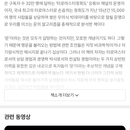
은 구독자 수 32만 명에 달하는 ‘타로마스터정회도’ 유튜브 채널의 운영자
이자, 국내 최고의 타로마스터로 손꼽히는 정회도가 지난 15년간 15,000
여 명의 사람들을 상담하며 쌓은 무의식 빅데이터를 바탕으로 잘될 운명으
로 우리를 이끄는 운의 알고리즘을 총체적으로 분석한 책이다.
‘운’이라는 것은 모두가 갈망하는 것이지만, 모호한 개념이기도 하다. 그렇
기 때문에 행운을 불러오는 방법에 관한 조언들은 자칫 비과학적이거나 자
기암시적인 메시지로 끝나기 십상이다. 그러나 이 책의 저자는 타로마스터
로서의 상담 경험과 경영학 박사로서의 컨설팅 경험이라는 두 가지 상반된
이력을 융합한 깊은 내공으로 독자들이 ‘운’이라는 추상적인 개념을 구체
적이고 체계적으로 이해하게 돕는다. 여기서 한발 더 나아가 그간의 상담
사례들을 예시로 들어가며 실생활에서 즉시 적용해 부와 행복을 끌어올릴
수 있는 실천적인 방법들을 제시한다.
책소개 더보기
운과 운명을 결정짓는 근본 원리에서부터 운의 흐름을 읽고 미래를 준비하
는 법, 행운을 끌어당기고 불운을 피하는 비책에 이르기까지 잘될 운명으
로 가기 위해 꼭 알아야 하는 궁극의 지혜들을 이 한 권의 책에 오롯이 담았
관련 동영상
다. 본문의 내용 이외에도 자신이 어떤 성향을 타고났는지 알아볼 수 있는
‘4원소 성향 분석 테스트’가 더해져 자신에게 꼭 맞는 조언점을 찾을 수 있