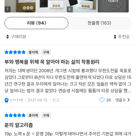
더보기
을 하기 쉽다. 저자는 지난 15년간의 경험과 사색 끝에 ‘노력×운=운명’이
정적인 에너지의 파동들이 충돌해 운의 알고리즘에 오류가 생기는 것이다.
라는 공식을 도출해낸다. 잘될 운명으로 가기 위해서는 ‘노력’이라는 필요
7
6
--- p.171, 「인연을 함부로 맺지 마라」 중에서
조건에 운에 대한 이해를 바탕으로 불운을 피하고 행운을 끌어들여 내 인
리뷰
94
한줄평
163
생의 에너지 파장을 플러스 방향으로 만들어야 한다는 것이다. 바꿀 수 없
우주의 시스템은 절대 이유 없이 사람을 괴롭히지 않는다. 죽지 않을 만큼
는 것은 겸허히 받아들이되, 바꿀 수 있는 것은 최선의 용기를 내어 변화시
의 고통을 겪고 있다면 우주가 당신을 크게 쓰기 위한 큰 그림을 그리고 있
구매리뷰
추천순
키는 것. 내가 가진 것을 타인과 세상을 위해 선선히 베풀되, 몸가짐과 마음
는 것이다. 지금 겪고 있는 그 시련 또한 인생의 거시적인 관점에서 보면 결
가짐의 정도(正道)를 항시 잃지 않는 것. 그렇게 쌓은 순간의 운들이 잘될
과적으로 가장 이로운 상황으로 해소될 것이다. 아무리 좋은 시기도, 힘든
종이책
구매
운명으로 가는 바탕이라는 저자의 조언은 독자들로 하여금 주어진 운명 앞
시기도 때가 되면 끝난다. 천하의 범사에는 기한이 있고 때가 되면 모든 목
에 굴복하거나 순응하기보다 주체적이고 능동적인 태도로 선한 방향을 향
부와 행복을 위해 꼭 알아야 하는 삶의 작동원리
적이 이루어진다.
해 나아가도록 독려한다.
저자는 대학생이던 2008년 개그맨 시험에 통과했다 무한도전을 목표로
--- p.238, 「운이 나쁜 시기에도 얻을 것이 있다」 중에서
삼았다 그로부터 8년이 지나 무한도전에 출연하게 되었다 타로 상담은 15
지금 당장 내 삶에 적용하여 운을 끌어올릴 수 있는 실천적인 방법들
년간 연구한 결과 우리에게 일어나는 크고 작은 모든 일들은 맥락 없이 그
냥 일어나는 법이 결코 없었다 연습생 시절에도 틈틈이 타로 상담을 했는
특히 운의 알고리즘을 6개의 법칙으로 일목요연하게 정리한 것은 이 책의
데 예능작가들에게 무료로 타로상담을 해주었고 그들의 고충을 들어주었
s****8
2021.06.15.
신고
20
댓글
0
다 운의 알고리즘은 독
백미 중 하나다. ‘운에도 균형이 필요하다’, ‘운이 나빠도 행복할 수 있다’,
‘흐르는 물은 돌아오지 않는다’, ‘안될 운명에도 임계점이 있다’, ‘습의 늪에
종이책
구매
빠지지 마라’ 등의 메시지는 잘될 운명을 따라가는 일도 중요하지만, 안될
운의 알고리즘
운명을 피하는 것 역시 복이자 또 다른 행운임을 알려준다. 이와 같은 행운
과 불운을 바라보는 저자의 균형 잡힌 시선은 우리 삶을 보다 유연하고 포
19p. 노력 x 운 = 운명 28p. 이렇게 태어나면서 주어진 기본값 위에 내가