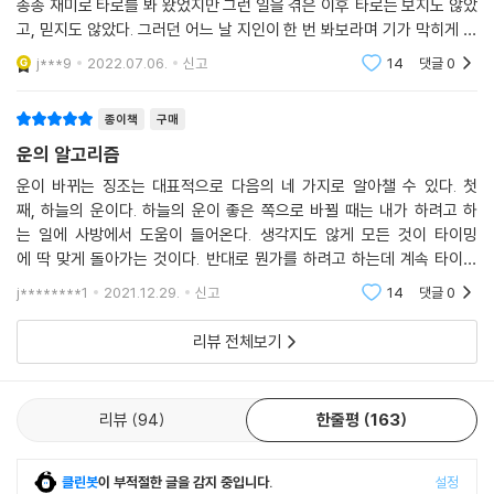
로마스터가 되는 길 위에 서 있게 되었다. 자신이 소명으로 선택한 삶에 최
종종 재미로 타로를 봐 왔었지만 그런 일을 겪은 이후 타로는 보지도 않았
선을 다해 집중하는 모습, 자신에게 다가온 모든 인연을 귀히 여기고 감사
고, 믿지도 않았다. 그러던 어느 날 지인이 한 번 봐보라며 기가 막히게 정
할 줄 아는 태도 등 책 속에 등장하는 여러 일화들을 통해 전해지는 저자의
확하다며 유튜브 영상을 보여주어 타로카드 한 장을 고르게 되었다. 무료
j***9
2022.07.06.
신고
14
댓글
0
라서 더 좋
진실한 면모는 내 삶에 대한 믿음과 유연한 마음가짐이야말로 잘될 운명으
로 가는 위대한 시작임을 설득력 있게 알려준다.
종이책
구매
운의 알고리즘
운이 바뀌는 징조는 대표적으로 다음의 네 가지로 알아챌 수 있다. 첫
째, 하늘의 운이다. 하늘의 운이 좋은 쪽으로 바뀔 때는 내가 하려고 하
는 일에 사방에서 도움이 들어온다. 생각지도 않게 모든 것이 타이밍
에 딱 맞게 돌아가는 것이다. 반대로 뭔가를 하려고 하는데 계속 타이밍
이 어긋나고 방해물이 생긴다면 하늘의 운이 안 좋은 쪽으로 변화하고 있
j********1
2021.12.29.
신고
14
댓글
0
는 것이다. 둘째, 땅의 운
리뷰 전체보기
리뷰
94
한줄평
163
클린봇
이 부적절한 글을 감지 중입니다.
설정