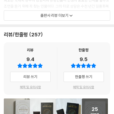
회도는 국내외 유수의 경영자와 유명인들이 인생의 중요한 선택을 앞두고
터로 태어났다면 이전 지구게임에서 갖고 온 벌점이다. 이것을 ‘카르마(ka
조언을 듣기 위해 꼭 찾는 인물이다. 그의 타로 상담은 수천 년간 길흉화복
rma)’ 또는 ‘업(業)’이라고 한다. 이미 부여받은 캐릭터가 마음에 들지 않
을 점치는 탁월한 도구로서 명맥을 이어온 타로카드를 지금 시대의 흐름에
출판사 리뷰 더보기
는다고 세상을 원망하기보다는 지금의 캐릭터로 어떻게 하면 지구게임의
맞게 업그레이드 했다는 평가를 받는다. 또한 그는 경영학 박사로서 국내
미션을 클리어할지 생각하는 것이 현명하다.
외 유수의 기업들을 컨설팅하고, 대학에서 기업가정신, 기업의 혁신 등을
--- p.29~30, 「운과 운명의 지구게임」 중에서
강의해온 내공을 바탕으로 운과 운명에 대한 과학적이고 입체적인 이해를
리뷰/한줄평
257
도와 사람들이 자신의 삶을 건설적으로 전망할 수 있는 실용적인 조언을
내가 상담을 하면서 사람들이 세상을 바라보는 관점을 정리한 결과, 다음
해주기로 유명하다. 《운의 알고리즘》은 독자들의 삶이 잘될 운명에 들어설
의 네 가지로 분류할 수 있었다. 1. 바꿀 수 없는 것을 바꾸려고 함. 이것을
수 있기를 간절히 바라는 저자의 진심 어린 에너지를 담아 실생활에 즉시
리뷰
한줄평
‘어리석음’이라 한다. 2. 바꿀 수 있는 것을 바꾸지 않음. 이것을 ‘나태함’이
적용 가능한 부와 행복의 비책을 담은 책이다.
9.4
9.5
라 한다. 3. 바꿀 수 없는 것을 받아들임. 이것을 ‘평온함’이라 한다. 4. 바꿀
수 있는 것을 바꾸려고 함. 이것을 ‘용기’라 한다. 그리고 바꿀 수 있는 것인
지 바꿀 수 없는 것인지 구별하는 것을 ‘지혜’라 한다.
그저 열심히 사는 것만으로는 충분하지 않다!
리뷰 쓰기
한줄평 쓰기
--- p.49~50, 「운명을 받아들이는 네 가지 태도」 중에서
부와 행복을 위해 꼭 알아야 하는 삶의 작동원리, 운의 알고리즘
혜택 및 유의사항
혜택 및 유의사항
내가 아무리 바르게 살아도 악연이 생길 수 있다. 악플 수준이 아니라, 믿었
우리는 흔히 ‘열심히’만 살면 원하는 삶을 살 수 있으리라고 믿는다. 그러나
던 이에게 배신을 당하거나, 사기를 당해 전 재산을 잃기도 한다. 이런 억울
인생에는 우리의 통제권을 벗어난 여러 변수들이 존재한다. 저자는 그것들
한 일을 겪고 나서 그 사람을 미워하는 마음이 나를 삼켜버리면 운의 알고
까지 포함해 ‘운’이라고 칭한다. 운과 운명의 작동원리를 제대로 이해하지
리즘이 꼬이게 된다. 그 사람을 미워한다는 것은 그 사람을 계속 생각한다
25
못하면, 살면서 겪는 수많은 일들이 부조리하게 느껴지기에 남 탓, 상황 탓
는 뜻이고, 그렇게 되면 그 사람의 파장 아래에 내가 있게 된다. 그래서 부