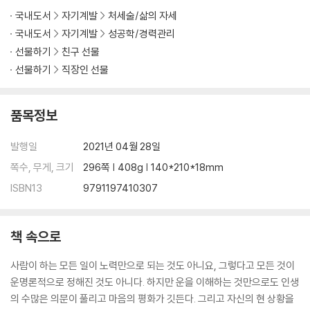
운이 나쁜 시기에도 얻을 것이 있다
국내도서
자기계발
처세술/삶의 자세
위기를 기회로 바꾸는 네 가지
국내도서
자기계발
성공학/경력관리
선물하기
친구 선물
제6장 운명을 바꾸는 선택의 타이밍
운의 알고리즘과 타이밍
선물하기
직장인 선물
진로와 진학 - 미국 유학을 가도 될까요?
사랑과 이별 - 이 사람과의 인연, 어떻게 해야 할까요?
품목정보
직장과 인간관계 - 이 직장을 계속 다니는 게 맞을까요?
사업과 재물 - 언제까지 버티면 될까요?
발행일
2021년 04월 28일
가족 관계 - 부모님을 위해 내 행복을 포기해야 할까요?
쪽수, 무게, 크기
296쪽 | 408g | 140*210*18mm
올인, 인생에서 꼭 한 번은 해야 하는 것
ISBN13
9791197410307
에필로그
책 속으로
사람이 하는 모든 일이 노력만으로 되는 것도 아니요, 그렇다고 모든 것이
운명론적으로 정해진 것도 아니다. 하지만 운을 이해하는 것만으로도 인생
의 수많은 의문이 풀리고 마음의 평화가 깃든다. 그리고 자신의 현 상황을