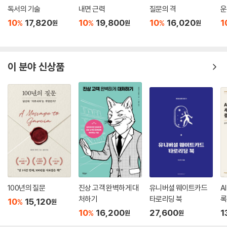
독서의 기술
내면 근력
질문의 격
운
10
17,820
10
19,800
10
16,020
1
%
%
%
원
원
원
이 분야 신상품
100년의 질문
진상 고객 완벽하게 대
유니버셜 웨이트카드
A
처하기
타로리딩 북
록
10
15,120
%
원
10
16,200
27,600
1
%
원
원