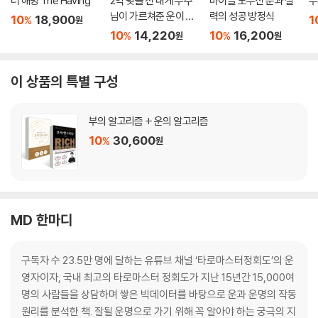
더 해빙 The Having
2억 빚을 진 내게 우주
마이클 모부신 운과 실
부
님이 가르쳐준 운이 풀
력의 성공 방정식
10
18,900
1
%
원
리는 말버릇
10
14,220
10
16,200
%
%
원
원
이 상품의 특별 구성
부의 알고리즘 + 운의 알고리즘
10
30,600
%
원
MD 한마디
구독자 수 23.5만 명에 달하는 유튜브 채널 ‘타로마스터정회도’의 운
영자이자, 국내 최고의 타로마스터 정회도가 지난 15년간 15,000여
명의 사람들을 상담하며 쌓은 빅데이터를 바탕으로 운과 운명의 작동
원리를 분석한 책. 잘될 운명으로 가기 위해 꼭 알아야 하는 궁극의 지