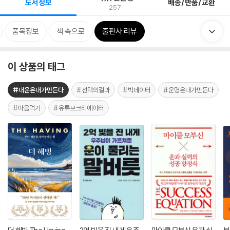
도서정보
배송/반품/교환
257
품목정보
책 속으로
출판사 리뷰
이 상품의 태그
#내운은내가만든다
#선택의결과
#빅데이터
#운명은내가만든다
#마음먹기
#유튜브크리에이터