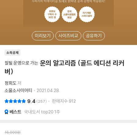
미리보기
사이즈비교
공유하기
소득공제
운의 알고리즘 (골드 에디션 리커
잘될 운명으로 가는
버)
정회도
저
소울소사이어티
2021.04.28.
9.4
판매지수
912
257
베스트
국내도서 top20 1주
16,000
원