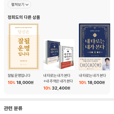
(soul healer)라는 자신의 소명을 찾게 됐다. 2019년부터는 유튜브
펼쳐보기
불가능을 가능케 하는 기도
채널 ‘타로마스터 정회도’를 운영하면서 수십만 명의 구독자들과 소
통해오고 있다. 이 책의 제목인 ‘잘될 운명입니다’는 저자가 유튜브 영
정회도
의 다른 상품
제4장 안될 운명을 멈추는 알고리즘
상이 끝날 때마다 구독자들에게 건넨
운의 기회비용
운명의 지뢰, 원한
분노, 운의 알고리즘이 길을 잃다
인연을 함부로 맺지 마라
운의 알고리즘 꼬아버리기
운 나쁜 사람은 가족이라도 피하라
+ 소울 메커니즘
잘될 운명입니다
내 타로는 내가 본다
내 타로는 내가 본다
제5장 운의 흐름을 읽고 미래를 준비하는 법
+내 주역은 내가 본다
10
18,000
10
18,000
%
%
원
원
운을 공부하게 된 운명
10
32,400
%
원
운이 바뀔 때 나타나는 징조
본질을 읽어야 흐름이 보인다
액땜, 큰 고통을 작은 고통으로 막다
관련 분류
노력으로 불운을 극복할 수 있을까?