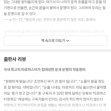
있는 그대로 받아들이게 된다. 여기서 더 나아가 운의 흐름을 타고 운을 자
기편으로 만들면, 순간의 운들이 쌓여서 운명이 된다. 그리하여 우리는 잘
될 운명으로 갈 수 있다.
--- p.21~22, 「열심히 사는 것만으로 충분하지 않은 이유」 중에서
눈에 보이지 않지만 이 우주에도 무의식의 빅데이터가 축적되고 있다. 이
를 아카식 레코드(akashic records)라고도 한다. 구글 검색망에 잡히는
책 속으로 더보기
지구상의 모든 데이터를 합친 것보다 훨씬 더 광대한 분량의 데이터가 우
주의 데이터베이스에 쌓이는 것이다. 이를 토대로 자가 발전하는 정교한
알고리즘은 우리가 내보내는 파동과 접속하여 우리의 운명을 치밀하게 설
출판사 리뷰
계한다. 나의 관심사, 생각, 감정 등의 키워드를 우주에서 기억하고 있다가
그와 일치하는 운을 보내주는 것이다.
국내 최고의 타로마스터가 집대성한 운과 운명의 작동원리
--- p.27~28, 「쌍둥이는 같은 운명을 살게 될까?」 중에서
“정확하게 맞습니다! 조언하신 바가 큰 힘이 됩니다”, “소름이 돋을 정도
우리는 지구라는 별에 게임을 하러 온 하나의 캐릭터다. 이 지구게임에서
로 잘 맞아요. 대박입니다”, “눈물 나네요. 타로카드 리딩 들으면서 울컥했
나에게 주어진 캐릭터는 ‘명(命)’이라 할 수 있다. 지구게임을 시작하는 각
어요. 용기 얻고 갑니다” 총 구독자 수 32만 명에 달하는 유튜브 ‘타로마스
각의 캐릭터에게는 이번 게임에서의 미션, 고유의 특성, 능력치, 비장의 무
터정회도’ 채널에는 구독자들이 던지는 감사의 피드백이 끊이지 않는다.
기, 치명적인 약점 등이 부여된다. 만일 이번 지구게임에서 멋진 캐릭터로
따뜻하고 인간적이지만 본질을 꿰뚫는 해석으로 정평이 난 타로마스터 정
태어났다면 이전 지구게임에서 획득한 결과의 보상이고, 다소 부족한 캐릭