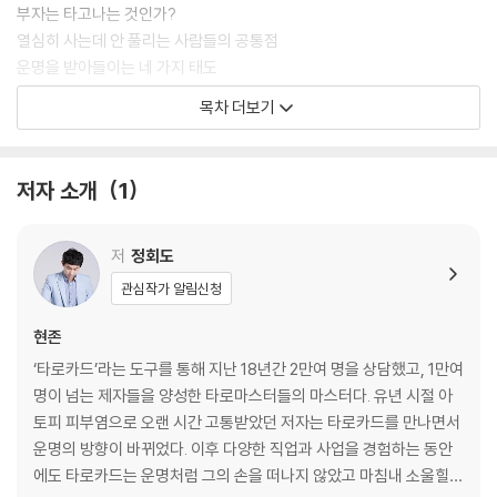
부자는 타고나는 것인가?
열심히 사는데 안 풀리는 사람들의 공통점
운명을 받아들이는 네 가지 태도
운명의 운전대를 잡아보자
목차 더보기
제2장 운의 알고리즘 법칙
운 총량의 법칙 - 운에도 균형이 필요하다
저자 소개
1
비교 불가의 법칙 - 운이 나빠도 행복할 수 있다
회귀 불가의 법칙 - 흐르는 물은 돌아오지 않는다
임계점의 법칙 - 안될 운명에도 임계점이 있다
저
정회도
습의 법칙 - 습의 늪에 빠지지 마라
관심작가 알림신청
상극 회피의 법칙 - 상극은 무조건 피해야 한다
현존
제3장 잘될 운명으로 가는 알고리즘
‘타로카드’라는 도구를 통해 지난 18년간 2만여 명을 상담했고, 1만여
운이 들어오는 문은 열다
명이 넘는 제자들을 양성한 타로마스터들의 마스터다. 유년 시절 아
운성비를 높여주는 말의 힘
토피 피부염으로 오랜 시간 고통받았던 저자는 타로카드를 만나면서
자손 대대로 복이 이어지는 이유
운명의 방향이 바뀌었다. 이후 다양한 직업과 사업을 경험하는 동안
좋은 운이 들어오는 공간
에도 타로카드는 운명처럼 그의 손을 떠나지 않았고 마침내 소울힐러
귀인을 끌어당기는 비밀