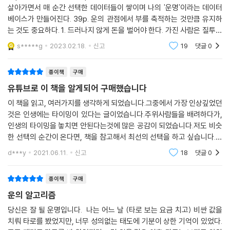
살아가면서 매 순간 선택한 데이터들이 쌓이며 나의 '운명'이라는 데이터
용적으로 받아들일 수 있도록 안내한다. 또한 본문의 내용 이외에도 독자
베이스가 만들어진다. 39p. 운의 관점에서 부를 축적하는 것만큼 유지하
들 스스로가 자신의 기질 및 성향을 되돌아보고 객관적으로 파악해볼 수
는 것도 중요하다. 1. 드러나지 않게 돈을 벌어야 한다. 가진 사람은 질투와
있는 ‘4원소 성향 분석 테스트’를 별지로 실었다. 자신이 어떤 기질을 타고
시기의 대상이 될 수 밖에 없다. 2. 자신의 운을 알아야 한다. 3. 부를 나눈
났는지에 대한 올바른 자각은 잘될 운명의 토대가 되어줄 것이다. 본문 전
s*****g
2023.02.18.
신고
19
댓글
0
다.
반에 걸친 저자의 차분하고 단계적인 설명을 따라가다 보면, 이 책을 다 읽
고 덮는 순간 대운의 흐름 위에 올라선 듯한 든든한 기분이 들 것이다.
종이책
구매
유튜브로 이 책을 알게되어 구매했습니다
“당신의 운을 믿고 따라가세요, 잘될 운명입니다.”
이 책을 읽고, 여러가지를 생각하게 되었습니다.그중에서 가장 인상깊었던
것은 인생에는 타이밍이 있다는 글이었습니다.주위사람들을 배려하다가,
운과 운명에 대한 객관적이고 분석적인 통찰과 더불어 저자의 솔직하고 담
인생의 타이밍을 놓치면 안된다는것에 많은 공감이 되었습니다.저도 비슷
백한 자기 고백은 이 책의 또 다른 미덕이다. 저자는 자신도 한때는 운명의
한 선택의 순간이 온다면, 책을 참고해서 최선의 선택을 하고 싶습니다.그
소용돌이 속에서 고통스러워했던 적이 있다고 진솔하게 이야기한다. 유년
리고 살아오면서 바꿀 수 없는 타고난 것을 바꾸려고 많이 마음고생을 했
d***y
2021.06.11.
신고
18
댓글
0
시절 아토피 피부염으로 오랜 시간 고통스러워하며 인생을 비관적으로 바
었는데, 그것을 받
라보고 주변 사람들을 원망하기도 했던 저자는 군 복무 시절 우연히 타로
종이책
구매
카드를 만나게 되면서 운명의 방향을 획기적으로 바꾸게 된다. 방송사 공
채 개그맨에서부터 대학 강사에 이르기까지 다양한 직업과 사업을 경험하
운의 알고리즘
는 동안에도 자기 운명에 대한 긍정과 타로마스터로서의 사명을 잃지 않았
당신은 잘 될 운명입니다. 나는 어느 날 (타로 보는 요금 치고) 비싼 값을
던 저자는 현재 자신이 바라던 모습대로 국내 최고를 넘어 세계 최고의 타
치뤄 타로를 봤었지만, 너무 성의없는 태도에 기분이 상한 기억이 있었다.