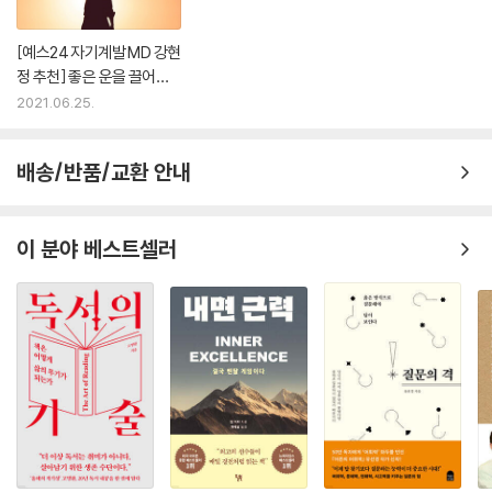
[예스24 자기계발 MD 강현
정 추천] 좋은 운을 끌어당
기는 법
2021.06.25.
배송/반품/교환 안내
이 분야 베스트셀러