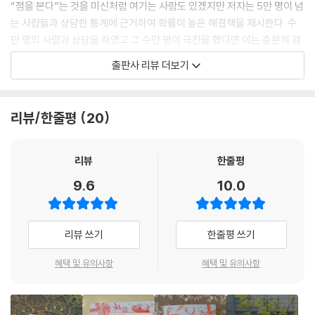
“점을 본다”는 것을 미신처럼 여기는 사람도 있겠지만 저자는 5만 명이 넘
는 사람들과 상담한 통계에 근거하여 확률이 높은 해결책을 제시한다. 수
만 명의 사람과 상담을 하였고 그 수만 명이 극찬을 했다면 이는 충분히 검
증된 것이 아닌가?
출판사 리뷰 더보기
이 책은 그렇게 축적된 데이터를 기반으로 일상에서 운을 높이는 법을 총
정리한다. “운 총량의 법칙”부터 연애운을 높이고 돈을 끌어들이는 방법,
리뷰/한줄평
20
별자리 점성술 등 그와 직접 만나 상담을 하는 듯 생생한 조언들이 93가지
나 담겨 있다. 누구나 쉽게 실천할 수 있으면서도 운을 좋게 만들어 주는 방
법들을 통해 여러분의 앞날에 새로운 운의 세계를 펼쳐질 것이다. 세상에
리뷰
한줄평
운 나쁜 사람은 없다. 운 사용법을 모르는 사람이 있을 뿐! 나만 알고 싶은,
9.6
10.0
모르면 손해인 진짜 운 사용법과 함께라면 지금보다는 더 나은 운을 가진
사람이 될 것이다.
리뷰 쓰기
한줄평 쓰기
인생을 바꾸려면 주변부터 바꿔야 한다!
운 좋은 인간관계를 만들기 위한 변화의 시작!
혜택 및 유의사항
혜택 및 유의사항
직장, 애인, 친구 문제로 혼자 눈물 흘리는 당신에게 저자는 말한다.
‘당신에게 도움이 되지 않는 인간관계는 끊어 버려라!’