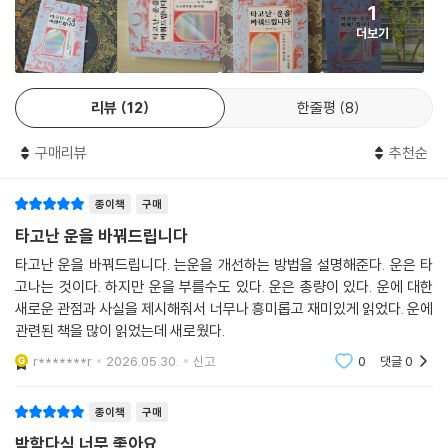
1
복잡한 세상, 인간관계마저 꼬여 버렸다면 이제 단호해져야 할 때다. 지금
더보기
의 인연에 연연하지 말고 새로운 공간에서 새로운 사람들과 새로운 운을
만들어 보자. 인간관계의 맺고 끊음 또한 당신에게 일어나는 새로운 변화
다. 변화를 두려워하면 운은 다가오지 않는다. 도움이 되는, 당신을 가장 당
리뷰
12
한줄평
8
신답게 만들어 주는 사람과 함께 떠나 재충전의 시간을 가지는 것도 좋은
방법이다. 주변 환경으로 인해 힘들다면 운이 다한 것들을 버리는 시기가
구매리뷰
추천순
온 것이다. ‘헤어지고 싶지만, 새로운 사람을 만날 수 있을까?’ 같은 소리는
접어 두고 저자의 조언에 집중하라. 당신에게 딱 맞는 사람은 반드시 존재
종이책
구매
한다. 행복한 연애는 행복한 ‘나’로부터 시작된다. 잘못된 인연을 붙잡느라
나의 행복을 놓치지 않도록 주의하자. 이 원리를 잘 활용한다면 어느새 당
타고난 운을 바꿔드립니다
신의 주변은 좋은 인연들로 가득 할 것이다.
타고난 운을 바꿔드립니다. 는운을 개선하는 방법을 설명해준다. 운은 타
고나는 것이다. 하지만 운을 부를수도 있다. 운은 총량이 있다. 운에 대한
운이 중요한 건 알겠는데, 그래서 어떻게 좋아지냐고?
새로운 관점과 사실을 제시해줘서 너무나 흥미롭고 재미있게 읽었다. 운에
소소하지만 확실하게, 작은 변화를 모아서 큰 변화를 이끄는 운 상승법 공
관련된 책을 많이 읽었는데 새로웠다.
개!
r*******r
2026.05.30.
신고
0
댓글
0
그동안 아무도 자세히 알려 주지 않았던 운이 좋아지는 비법들이 모두 이
종이책
구매
책에 있다. 행복한 연애를 도와줄 점성술, 인간관계 정리법, 돈을 부르는 풍
박학다식 너무 좋아요