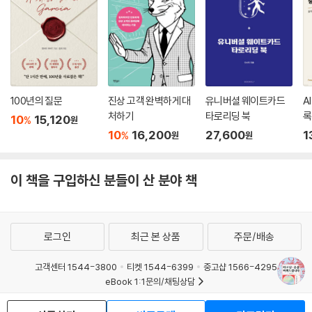
100년의 질문
진상 고객 완벽하게 대
유니버셜 웨이트카드
A
처하기
타로리딩 북
록
10
15,120
%
원
10
16,200
27,600
1
%
원
원
이 책을 구입하신 분들이 산 분야 책
로그인
최근 본 상품
주문/배송
고객센터 1544-3800
티켓 1544-6399
중고샵 1566-4295
eBook 1:1문의/채팅상담
예스이십사(주) 사업자 정보