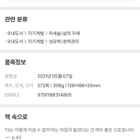
관련 분류
국내도서
자기계발
처세술/삶의 자세
국내도서
자기계발
성공학/경력관리
품목정보
발행일
2021년 05월 07일
쪽수, 무게, 크기
272쪽 | 308g | 128*188*20mm
ISBN13
9791188314805
책 속으로
‘더는 이렇게 지낼 수 없어’라는 마음이 들었다는 건 매우 좋은 신호입니다.
--- p.45