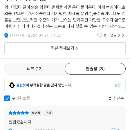
수 등 타고난 운을 자연스럽게 바꾸는 법을 제시한다! 황당해서 따라 하기
어려운 내용만 있지 않냐고? 아니다! 누구나 쉽게 행동에 옮길 수 있는 현
와! 재밌다.글이 술술 읽힌다.변화를 하면 운이 들어온다. 이게 핵심이다.호
의를 받으면 운이 상승한다.기가막힌 처세술,운명순,풍수술이다.나도 건
실적이고 소소한 방법들로 가득 담겨 있다. 내 운은 다른 그 누구도 아닌 나
물을 보면 초보적인 수준의 기가 보이는 단계지만 대단한 고수다.앞으로
만이 바꿀 수 있다. 당장 변화가 두려워 지금을 유지하려고만 하면 운은 계
여행 자주 다녀야되겠다.신은 모든걸 다시 찾을 수 있는 사람에게안 모든
속해서 나빠질 뿐이다. 변화를 통해 나쁜 운은 좋게, 좋은 운은 더 좋게 만
걸 잃게한다.♡☆봄에 자미원88
들어 주는 그의 조언에 귀 기울여 보자.
s*****6
2024.04.21.
신고
0
댓글
0
리뷰 전체보기
‘지금 내 나이에 도전해도 될까?’
이 책은 아직 청춘이니 도전하라는 뻔한 말은 하지 않는다. 나이대별로 도
리뷰
12
한줄평
8
전할 시기, 성과를 얻는 시기와 모든 것을 버려야 하는 시기를 구체적으로
알려 준다. 인생의 대역전을 맞는 나이도 있으니 기대하라. 반면 조심해야
하는 시기 또한 존재한다. 지금 당신의 별자리에 ‘시련의 별’ 토성이 머물고
클린봇
이 부적절한 글을 감지 중입니다.
설정
있다면 그 시기이니 조심할 것! 이 시기 또한 책에서 정확한 날짜로 확인할
수 있다. 당신의 운은 당신에게 달려 있다. 변화, 도전이라는 말이 부담스럽
구매한줄평
추천순
게 느껴진다면 작게는 매일 가던 카페부터 바꿔 보자. 이렇게 조금씩 변
화하다 보면 어느새 도전은 이미 현실이 되어있을 것이다. 일상 속 소소한
종이책
구매
운부터 연애, 돈, 인간관계 문제의 해답까지, 풍부한 저자의 경험이 당신의
잘읽겠습니다.
궁금증을 모두 해결해 줄 것이다.