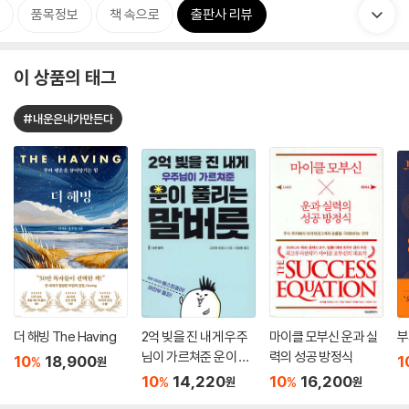
품목정보
책 속으로
출판사 리뷰
이 상품의 태그
#내운은내가만든다
더 해빙 The Having
2억 빚을 진 내게 우주
마이클 모부신 운과 실
부
님이 가르쳐준 운이 풀
력의 성공 방정식
10
18,900
1
%
원
리는 말버릇
10
14,220
10
16,200
%
%
원
원