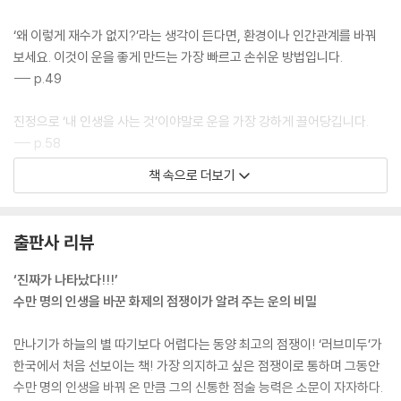
‘왜 이렇게 재수가 없지?’라는 생각이 든다면, 환경이나 인간관계를 바꿔
보세요. 이것이 운을 좋게 만드는 가장 빠르고 손쉬운 방법입니다.
--- p.49
진정으로 ‘내 인생을 사는 것’이야말로 운을 가장 강하게 끌어당깁니다.
--- p.58
책 속으로 더보기
현재 가장 가까이 있는 연인이나 친구, 지인들이 내 마음을 이해해 주지 않
는다고 느낀다면, 그 ‘정’은 과감히 끊으세요. 관계를 끊어야 하는 시기입니
다.
출판사 리뷰
--- p.150
‘진짜가 나타났다!!!’
수만 명의 인생을 바꾼 화제의 점쟁이가 알려 주는 운의 비밀
만나기가 하늘의 별 따기보다 어렵다는 동양 최고의 점쟁이! ‘러브미두’가
한국에서 처음 선보이는 책! 가장 의지하고 싶은 점쟁이로 통하며 그동안
수만 명의 인생을 바꿔 온 만큼 그의 신통한 점술 능력은 소문이 자자하다.