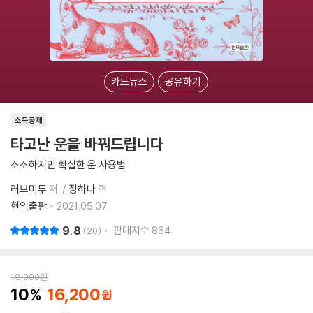
카드뉴스
공유하기
소득공제
타고난 운을 바꿔드립니다
소소하지만 확실한 운 사용법
러브미두
저
장하나
역
현익출판
2021.05.07.
9.8
판매지수
864
20
18,000
원
10
16,200