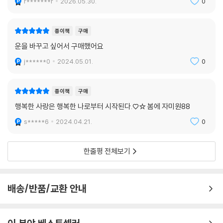
r*******r
2026.05.30.
0
먼저 읽어본 독자들의 “솔직한” 리뷰
종이책
구매
“인간관계에 고민하고 직장을 옮기고 싶어도 고민만 했지만, 그가 등을 밀
운을 바꾸고 싶어서 구매했어요
어 주는 듯했다.”
j******0
2024.05.01.
0
“책의 제목과 내용에 매료되었다. 불안한 사람, 걱정거리 없이 행복한 사
람, 답답한 사람들. 너 나 할 것 없이 모두 읽었으면 좋겠다.”
종이책
구매
행복한 사랑은 행복한 나로부터 시작된다.♡☆ 봄에 자미원88
“운을 높이는 간단한 규칙이 가득하다. 이 책을 운의 교과서 삼아 변화를
s*****6
2024.04.21.
0
두려워하지 말고 행운을 잡아라.”
한줄평 전체보기
배송/반품/교환 안내