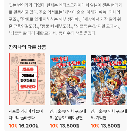
잇는 번역가가 되었다. 현재는 엔터스코리아에서 일본어 전문 번역가
로 활동하고 있다. 주요 역서로는『개념이 술술! 이해가 쏙쏙! 인체의
구조』, 『만화로 쉽게 이해하는 해부 생리학』, 『세상에서 가장 알기 쉬
운 근육연결도감』, 『동물 뼈 해부도감』, 『뇌졸중 손·팔 재활 교과서』,
『뇌졸중 발 다리 재활 교과서』 등 다수의 책을 옮겼다.
장하나
의 다른 상품
세포를 가까이서 들여
긴급 출동! 인체 구조대
긴급 출동! 인체 구조대
다보니 놀라웠다
6 : 운동&트레이닝편
5 : 기억편
10
16,200
10
13,500
10
13,500
%
%
%
원
원
원