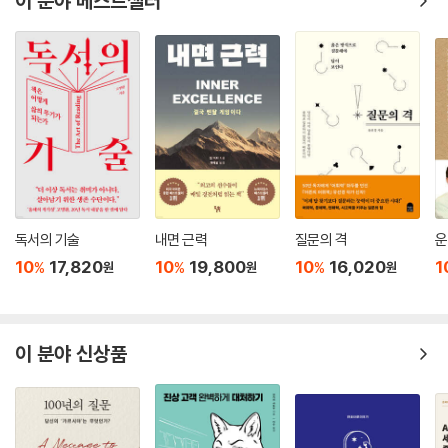
이 분야 베스트셀러
독서의 기술
내면 근력
질문의 격
운
10
17,820
10
19,800
10
16,020
1
%
%
%
원
원
원
이 분야 신상품