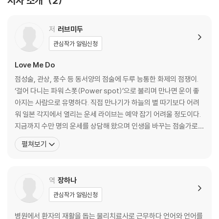
저자 소개
2
저
러브미두
관심작가 알림신청
Love Me Do
점성술, 관상, 풍수 등 동서양의 점술에 두루 능통한 화제의 점쟁이.
‘걸어 다니는 파워 스폿(Power spot)’으로 불리며 만나면 운이 좋
아지는 사람으로 유명하다. 직접 만나기가 하늘의 별 따기보다 어려
워 일본 각지에서 열리는 운세 라이브는 예약 잡기 어려울 정도이다.
지금까지 수만 명의 운세를 상담해 왔으며 인생을 바꾸는 점술가로
인기를 끌고 있다. 텔레비전과 라디오 매체에 다수 출연하였고 가장
펼쳐보기
의지하고 싶은 점쟁이로 꼽힌다. 『히루난데스!』, 『히나타자카에서 만
나요』, 『앗코니 오마카세!』 등의 TV 채널에서 운세 코너를 담당했으
며 라디오 FM 군마 『금주의 점성술
역
장하나
관심작가 알림신청
병원에서 환자의 재활을 돕는 물리치료사로 근무하다 언어와 언어를