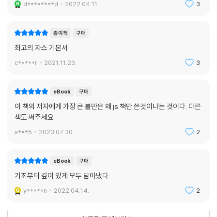
d********d
2022.04.11.
3
▣ 11장: 원시 값과 객체의 비교
11.1 원시 값
종이책
구매
____11.1.1 변경 불가능한 값
최고의 자스 기본서
____11.1.2 문자열과 불변성
____11.1.3 값에 의한 전달
c*****r
2021.11.23.
3
11.2 객체
____11.2.1 변경 가능한 값
eBook
구매
____11.2.2 참조에 의한 전달
이 책의 저자에게 가장 큰 불만은 왜 js 책만 쓴것이냐는 것이다. 다른
책도 써주세요
▣ 12장: 함수
12.1 함수란?
s***5
2023.07.30.
2
12.2 함수를 사용하는 이유
12.3 함수 리터럴
eBook
구매
12.4 함수 정의
기초부터 깊이 있게 모두 담아냈다.
____12.4.1 함수 선언문
____12.4.2 함수 표현식
y*****n
2022.04.14.
2
____12.4.3 함수 생성 시점과 함수 호이스팅
____12.4.4 Function 생성자 함수