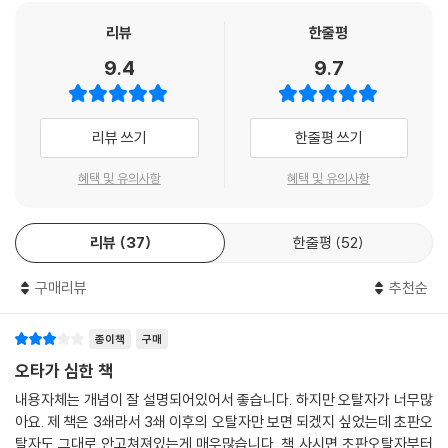
____6.3.1 멀티라인 문자열
리뷰
한줄평
____6.3.2 표현식 삽입
9.4
9.7
6.4 불리언 타입
6.5 undefined 타입
6.6 null 타입
리뷰 쓰기
한줄평 쓰기
6.7 심벌 타입
6.8 객체 타입
혜택 및 유의사항
혜택 및 유의사항
6.9 데이터 타입의 필요성
____6.9.1 데이터 타입에 의한 메모리 공간의 확보와 참조
____6.9.2 데이터 타입에 의한 값의 해석
리뷰
37
한줄평
52
6.10 동적 타이핑
____6.10.1 동적 타입 언어와 정적 타입 언어
구매리뷰
추천순
____6.10.2 동적 타입 언어와 변수
종이책
구매
▣ 07장: 연산자
오타가 심한 책
7.1 산술 연산자
내용자체는 개념이 잘 설명되어있어서 좋습니다. 하지만 오탈자가 너무많
____7.1.1 이항 산술 연산자
아요. 제 책은 3쇄라서 3쇄 이후의 오탈자만 보면 되겠지 싶었는데 초판오
____7.1.2 단항 산술 연산자
탈자도 그대로 안고쳐져있는게 매우많습니다. 책 사시면 초판오탈자부터