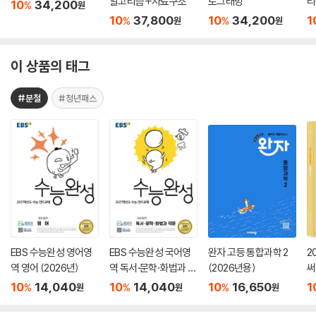
알고리즘+자료구조
로그래밍
리
10
34,200
%
원
10
37,800
10
34,200
1
%
%
원
원
이 상품의 태그
#분철
#청년패스
EBS 수능완성 영어영
EBS 수능완성 국어영
완자 고등 통합과학 2
2
역 영어 (2026년)
역 독서·문학·화법과 작
(2026년용)
써
문 (2026년)
서
10
14,040
10
14,040
10
16,650
1
%
%
%
원
원
원