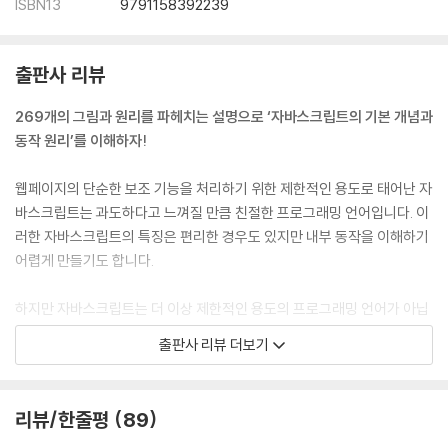
ISBN13
9791158392239
4.2 식별자
4.3 변수 선언
4.4 변수 선언의 실행 시점과 변수 호이스팅
출판사 리뷰
4.5 값의 할당
4.6 값의 재할당
269개의 그림과 원리를 파헤치는 설명으로 ‘자바스크립트의 기본 개념과
4.7 식별자 네이밍 규칙
동작 원리’를 이해하자!
▣ 05장: 표현식과 문
웹페이지의 단순한 보조 기능을 처리하기 위한 제한적인 용도로 태어난 자
5.1 값
바스크립트는 과도하다고 느껴질 만큼 친절한 프로그래밍 언어입니다. 이
5.2 리터럴
러한 자바스크립트의 특징은 편리한 경우도 있지만 내부 동작을 이해하기
5.3 표현식
어렵게 만들기도 합니다.
5.4 문
5.5 세미콜론과 세미콜론 자동 삽입 기능
하지만 자바스크립트는 더 이상 제한적인 용도의 프로그래밍 언어가 아닙
5.6 표현식인 문과 표현식이 아닌 문
니다. 오랜 변화를 거쳐 이제 자바스크립트는 프런트엔드와 백엔드 영역의
출판사 리뷰 더보기
프로그래밍 언어로 사용할 수 있는 명실상부한 범용 애플리케이션 개발 언
▣ 06장: 데이터 타입
어로 성장했습니다. 따라서 자바스크립트를 학습하는 방식도 이에 걸맞게
6.1 숫자 타입
변화해야 하며, 이 책은 자바스크립트의 기본 개념과 동작 원리를 깊이 있
리뷰/한줄평
89
6.2 문자열 타입
게 학습하고자 하는 독자를 위해 기획되었습니다.
6.3 템플릿 리터럴