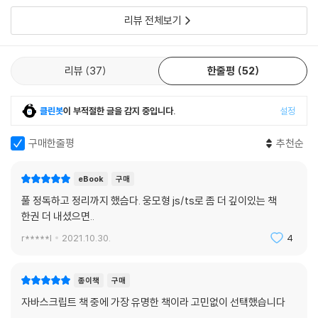
9.4 단축 평가
리뷰 전체보기
____9.4.1 논리 연산자를 사용한 단축 평가
____9.4.2 옵셔널 체이닝 연산자
____9.4.3 null 병합 연산자
리뷰
37
한줄평
52
▣ 10장: 객체 리터럴
클린봇
이 부적절한 글을 감지 중입니다.
설정
10.1 객체란?
10.2 객체 리터럴에 의한 객체 생성
구매한줄평
추천순
10.3 프로퍼티
10.4 메서드
eBook
구매
10.5 프로퍼티 접근
풀 정독하고 정리까지 했슴다. 웅모형 js/ts로 좀 더 깊이있는 책
10.6 프로퍼티 값 갱신
한권 더 내셨으면..
10.7 프로퍼티 동적 생성
10.8 프로퍼티 삭제
r*****l
2021.10.30.
4
10.9 ES6에서 추가된 객체 리터럴의 확장 기능
____10.9.1 프로퍼티 축약 표현
종이책
구매
____10.9.2 계산된 프로퍼티 이름
자바스크립트 책 중에 가장 유명한 책이라 고민없이 선택했습니다
____10.9.3 메서드 축약 표현