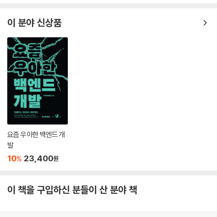
13.3 스코프 체인
이 분야 신상품
____13.3.1 스코프 체인에 의한 변수 검색
____13.3.2 스코프 체인에 의한 함수 검색
13.4 함수 레벨 스코프
13.5 렉시컬 스코프
▣ 14장: 전역 변수의 문제점
14.1 변수의 생명 주기
____14.1.1 지역 변수의 생명 주기
____14.1.2 전역 변수의 생명 주기
14.2 전역 변수의 문제점
요즘 우아한 백엔드 개
14.3 전역 변수의 사용을 억제하는 방법
발
____14.3.1 즉시 실행 함수
10
23,400
%
원
____14.3.2 네임스페이스 객체
____14.3.3 모듈 패턴
____14.3.4 ES6 모듈
이 책을 구입하신 분들이 산 분야 책
▣ 15장: let, const 키워드와 블록 레벨 스코프