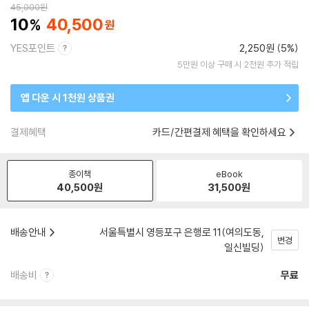
45,000
원
10
40,500
YES포인트
2,250원 (5%)
5만원 이상 구매 시 2천원 추가 적립
앱 다운 시 1천원 상품권
결제혜택
카드/간편결제 혜택을 확인하세요
종이책
eBook
40,500
원
31,500
원
배송안내
서울특별시 영등포구 은행로 11(여의도동,
변경
일신빌딩)
배송비
무료