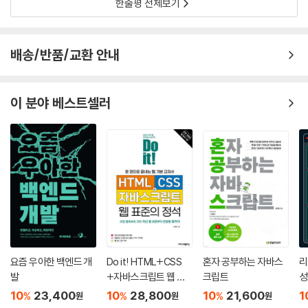
한줄평 전체보기
____12.4.5 화살표 함수
12.5 함수 호출
____12.5.1 매개변수와 인수
배송/반품/교환 안내
____12.5.2 인수 확인
____12.5.3 매개변수의 최대 개수
____12.5.4 반환문
이 분야 베스트셀러
12.6 참조에 의한 전달과 외부 상태의 변경
12.7 다양한 함수의 형태
____12.7.1 즉시 실행 함수
____12.7.2 재귀 함수
____12.7.3 중첩 함수
____12.7.4 콜백 함수
____12.7.5 순수 함수와 비순수 함수
▣ 13장: 스코프
13.1 스코프란?
요즘 우아한 백엔드 개
Do it! HTML+CSS
혼자 공부하는 자바스
리
13.2 스코프의 종류
발
+자바스크립트 웹 표
크립트
성
____13.2.1 전역과 전역 스코프
준의 정석
10
23,400
10
28,800
10
21,600
1
%
%
%
원
원
원
____13.2.2 지역과 지역 스코프