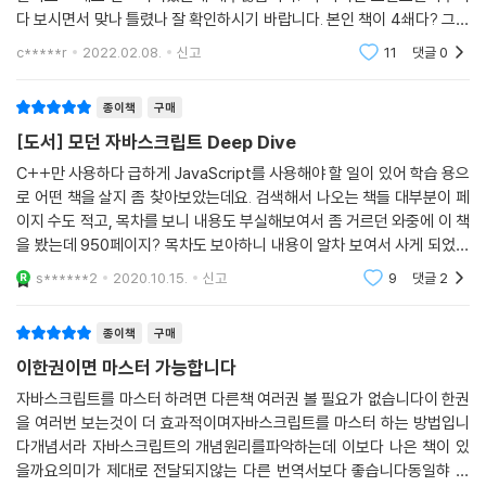
____7.1.3 문자열 연결 연산자
다 보시면서 맞나 틀렸나 잘 확인하시기 바랍니다. 본인 책이 4쇄다? 그래
7.2 할당 연산자
도 초판 오탈자 다 확인해보세요. 개념과 정반대의 이미지가 올라와있는
c*****r
2022.02.08.
신고
11
댓글
0
7.3 비교 연산자
경우가 있어서
____7.3.1 동등/일치 비교 연산자
종이책
구매
____7.3.2 대소 관계 비교 연산자
7.4 삼항 조건 연산자
[도서] 모던 자바스크립트 Deep Dive
7.5 논리 연산자
C++만 사용하다 급하게 JavaScript를 사용해야 할 일이 있어 학습 용으
7.6 쉼표 연산자
로 어떤 책을 살지 좀 찾아보았는데요. 검색해서 나오는 책들 대부분이 페
7.7 그룹 연산자
이지 수도 적고, 목차를 보니 내용도 부실해보여서 좀 거르던 와중에 이 책
7.8 typeof 연산자
을 봤는데 950페이지? 목차도 보아하니 내용이 알차 보여서 사게 되었습
7.9 지수 연산자
니다.완독하고 느낀 건 분량은 거짓말을 안 한다는 점이네요 컬러 인쇄라
s******2
2020.10.15.
신고
9
댓글
2
책에 있는 예제 및
7.10 그 외의 연산자
7.11 연산자의 부수 효과
종이책
구매
7.12 연산자 우선순위
이한권이면 마스터 가능합니다
7.13 연산자 결합 순서
자바스크립트를 마스터 하려면 다른책 여러권 볼 필요가 없습니다이 한권
을 여러번 보는것이 더 효과적이며자바스크립트를 마스터 하는 방법입니
▣ 08장: 제어문
다개념서라 자바스크립트의 개념원리를파악하는데 이보다 나은 책이 있
8.1 블록문
을까요의미가 제대로 전달되지않는 다른 번역서보다 좋습니다동일햐 설
8.2 조건문