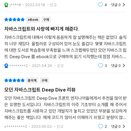
명이 중간중간 계속나오다 보니이 부분은 호불호가 있을수 있겠네요강추
____8.2.1 if...else 문
j****8
2022.03.18.
신고
4
댓글
0
합니다
____8.2.2 switch 문
8.3 반복문
eBook
구매
____8.3.1 for 문
자바스크립트와 사랑에 빠지게 해준다.
____8.3.2 while 문
자바스크립트에 대해서 이렇게 꼼꼼하게 잘 설명해주는 책은 없었다. 솔직
____8.3.3 do...while 문
히 너무 재밌다. 올컬러로 구성되어 있어 눈도 즐겁다. 몇몇 자바스크립트
8.4 break 문
에 대한 도서로 학습중에 부족함을 느껴 스크랩해두었던 모던 자바스크 립
8.5 continue 문
트 Deep Dive 를 ebook으로 구매하여 읽기 시작했는데 점점 자바스크
립트가 사랑스럽 게 느껴지기 시작했다. 처음에 자바스크립트를 접했을 땐
r*******2
2021.04.26.
신고
3
댓글
0
▣ 09장: 타입 변환과 단축 평가
(파이썬, C, 자
9.1 타입 변환이란?
종이책
구매
9.2 암묵적 타입 변환
____9.2.1 문자열 타입으로 변환
모던 자바스크립트 Deep Dive 리뷰
____9.2.2 숫자 타입으로 변환
모던 자바스크립트 Deep Dive 프론트 엔지니어들에게서 추천을 많이 받
____9.2.3 불리언 타입으로 변환
은 유명한 도서입니다. 자바스크립트의 아주 기초부터 소개를 해 주어서
9.3 명시적 타입 변환
자바스크립트를 사용하고 있던 개발자가 놓치고 있었던 부분을 보강하게
____9.3.1 문자열 타입으로 변환
해주는 좋은 책입니다. 예제 코드가 많아서 이해하기 쉬웠고 분량이 많기
____9.3.2 숫자 타입으로 변환
는 하지만 하나씩 익혀가기 좋은 내용들입니다.
s*********2
2023.05.02.
신고
2
댓글
0
____9.3.3 불리언 타입으로 변환