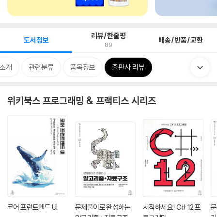
리뷰/한줄평
도서정보
배송/반품/교환
89
 소개
관련분류
품목정보
출판사 리뷰
위키북스 프로그래밍 & 프랙티스 시리즈
코어 프런트엔드 UI
문제풀이로 완성하는
시작하세요! C# 12 프
문