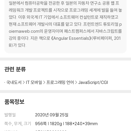
▣ 03장: 자바스크립트 개발 환경과 실행 방법
일본에서 컴퓨터공학을 전공한 후 일본의 자동차 연구소 공용 웹 프
3.1 자바스크립트 실행 환경
레임워크 개발 프로젝트를 시작으로 프로그래밍 세계에 발을 들여 놓
3.2 웹 브라우저
았다. 이후 외국계 IT 기업에서 소프트웨어 컨설턴트로 재직하였고
____3.2.1 개발자 도구
현재 소프트웨어 개발사의 대표를 맡고 있다. 프런트엔드 튜토리얼 p
____3.2.2 콘솔
oiemaweb.com의 운영자이며 패스트캠퍼스에서 자바스크립트를
____3.2.3 브라우저에서 자바스크립트 실행
강의 중이다. 지은 책으로 《Angular Essentials》(루비페이퍼, 201
____3.2.4 디버깅
8)가 있다.
3.3 Node.js
____3.3.1 Node.js와 npm 소개
____3.3.2 Node.js 설치
관련 분류
____3.3.3 Node.js REPL
3.4 비주얼 스튜디오 코드
국내도서
IT 모바일
프로그래밍 언어
JavaScript/CGI
____3.4.1 비주얼 스튜디오 코드 설치
____3.4.2 내장 터미널
____3.4.3 Code Runner 확장 플러그인
품목정보
____3.4.4 Live Server 확장 플러그인
발행일
2020년 09월 25일
▣ 04장: 변수
쪽수, 무게, 크기
956쪽 | 1820g | 188*240*39mm
4.1 변수란 무엇인가? 왜 필요한가?