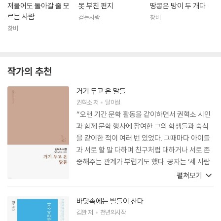
저물어도 돌아갈 줄 모
못 부친 편지
땅콩은 방이 두 개다
르는 사람
걷는사람
창비
창비
작가의 추천
거기 두고 온 말들
권혁소
저
달아실
“오랜 기간 문학 활동을 같이하면서 권혁소 시인
과 함께 문학 행사에 참여한 그의 학생들과 숙식
을 같이한 적이 여러 번 있었다. 그때마다 아이들
과 서로 할 말 다하며 친구처럼 대하거나 서로 존
중해주는 관계가 부럽기도 했다. 공자는 ‘세 사람
이 길을 가면 그중 반드시 나의 스승이 한 사람 있
펼쳐보기
다’고 했다. 이를 따른다면 권혁소 시인이 교직 4
0여 년간 치러낸 마흔 번의 입학식과 서른아홉 번
바닷속에는 별들이 산다
의 졸업식에서 만난 모든 아이들이 그의 도반이었
김완
저
천년의시작
고 스승이었던 셈이다. 그는 단순한 교사로서가