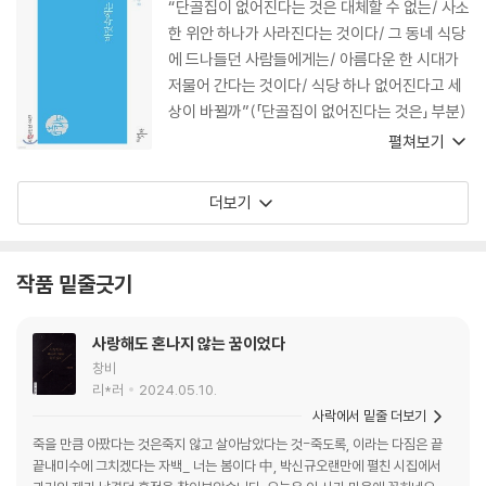
“단골집이 없어진다는 것은 대체할 수 없는/ 사소
아니라 동류의 인간으로, 또는 어른으로, 아이들
한 위안 하나가 사라진다는 것이다/ 그 동네 식당
과 같이 희망을 이야기하고 삶을 즐기고 혹은 현
에 드나들던 사람들에게는/ 아름다운 한 시대가
실을 아파했지만 그래도 거기에 두고 온, 아직 못
저물어 간다는 것이다/ 식당 하나 없어진다고 세
다 한 말이 있다. 오직 그들이 잘되기를 바라는 아
상이 바뀔까”(「단골집이 없어진다는 것은」 부분)
린 마음, 그것이 이 시집의 말이다.”
시인은 시집 전편을 통하여 그늘과 상실을 노래한
펼쳐보기
다. 누구 탓할 것 없다. 그렇게 만든 것은 우리 자
신이다. 우리가 세상이고 나라이기 때문이다. 그
더보기
러나 시인은 아직 소년의 얼굴을 하고 있다. 소년
에게는 절망이 없다. 소년의 슬픔과 분노에는 계
산이 없다. 그래서 그는 날마다 별을 건지러 바닷
작품 밑줄긋기
속으로 들어간다. 별은 우리에게서 버림받은 아이
들이고, 희망이고, 깨끗한 눈물이다.
사랑해도 혼나지 않는 꿈이었다
창비
리*러
2024.05.10.
사락에서 밑줄 더보기
죽을 만큼 아팠다는 것은죽지 않고 살아남았다는 것-죽도록, 이라는 다짐은 끝
끝내미수에 그치겠다는 자백_ 너는 봄이다 中, 박신규오랜만에 펼친 시집에서