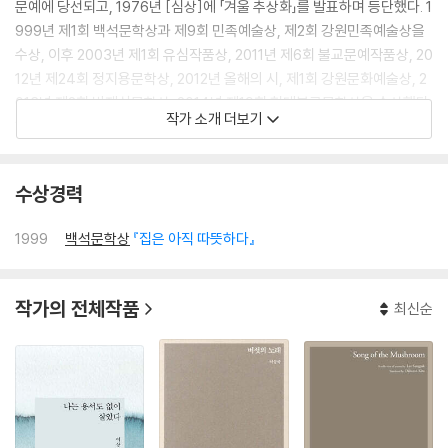
문예에 당선되고, 1976년 [심상]에 「겨울 추상화」를 발표하며 등단했다. 1
999년 제1회 백석문학상과 제9회 민족예술상, 제2회 강원민족예술상을
수상, 이후 2003년 제1회 유심작품상, 2011년 제6회 불교문예작품상, 20
12년 제24회 정지용문학상, 2012년 올해의 시, 제1회 강원문화예술상, 2
013년 제2회 박재삼문학상, 2014년 제19회 현대불교문학상을 수상했다.
작가 소개 더보기
한국작가회의 부이사장, 강원민예총, 강원작가회의 지회장, 만해마을 운
영위원장과 만해문학박물관장을 역임했다.
수상경력
시집으로 『동해별곡』, 『내일로 가는 소』, 『우리는 읍으로 간다』, 『집은 아
직 따뜻하다』, 『어느 농사꾼의 별에서』, 『뿔을 적시며』, 『달은 아직 그 달이
1999
백석문학상
『집은 아직 따뜻하다』
다』, 『저물어도 돌아갈 줄 모르는 사람』 등이 있으며 그 밖에 시선집 『국수
가 먹고 싶다』 『박재삼문학상 수상 시선집』과 고희 헌정문집 『뒤란의 노
래』, 문학자전 『국수』, 동시집 『땅콩은 방이 두 개다』 등이 있다.
작가의 전체작품
최신순