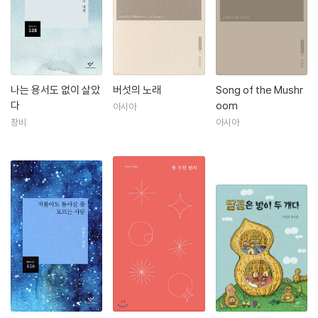
나는 용서도 없이 살았
버섯의 노래
Song of the Mushr
다
oom
아시아
창비
아시아