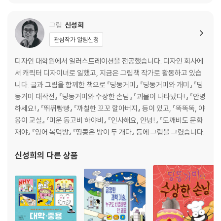
거북아 고맙다
그림
신성희
제4부 뻐꾸기 전화
관심작가 알림신청
첫눈
너무한다
디자인 대학원에서 일러스트레이션을 전공했습니다. 디자인 회사에
눈 오는 날
서 캐릭터 디자이너로 일했고, 지금은 그림책 작가로 활동하고 있습
수국이 피었다
니다. 글과 그림을 함께한 책으로 『딩동거미』 『딩동거미와 개미』 『딩
카멜레온
동거미 대작전』 『딩동거미와 수상한 손님』 『괴물이 나타났다!』 『안녕
개밥바라기별
하세요!』 『뛰뛰빵빵』 『까칠한 꼬꼬 할아버지』 등이 있고, 『똑똑똑, 야
거미집
옹이 교실』 『미운 동고비 하야비』 『인사해요, 안녕!』 『도깨비도 문화
세상에 이런 일이
재야』 『잉어 복덕방』 『땅콩은 방이 두 개다』 등에 그림을 그렸습니다.
물푸레나무
뚱딴지
신성희
의 다른 상품
뻐꾸기 전화
길동무
해설｜아름답고 궁금하고 미안한 이야기_정유경
시인의 말