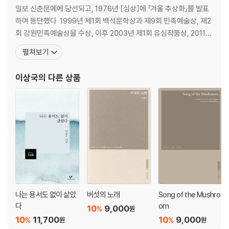
아무도 모른대요
일보 신춘문예에 당선되고, 1976년 [심상]에 「겨울 추상화」를 발표
눈 오는 밤
하며 등단했다. 1999년 제1회 백석문학상과 제9회 민족예술상, 제2
담쟁이 나라
회 강원민족예술상을 수상, 이후 2003년 제1회 유심작품상, 2011년
양들이 하는 말
제6회 불교문예작품상, 2012년 제24회 정지용문학상, 2012년 올해
펼쳐보기
바보 누렁이
의 시, 제1회 강원문화예술상, 2013년 제2회 박재삼문학상, 2014년
눈아 미안해
제19회 현대불교문학상을 수상했다. 한국작가회의 부이사장, 강원민
이상국
의 다른 상품
너 그거 아니
예총, 강원작가회의 지회장, 만해
제3부 땅콩 방 친구 방나팔꽃
똥개
땅콩 방 친구 방
기러기 날아간다
어디로 갔을까?
라면도 길다
할머니 치과
우리 집 철쭉
나는 용서도 없이 살았
버섯의 노래
Song of the Mushro
평양아 기다려!
다
om
10
9,000
%
원
반달곰
10
11,700
10
9,000
%
%
원
원
등대