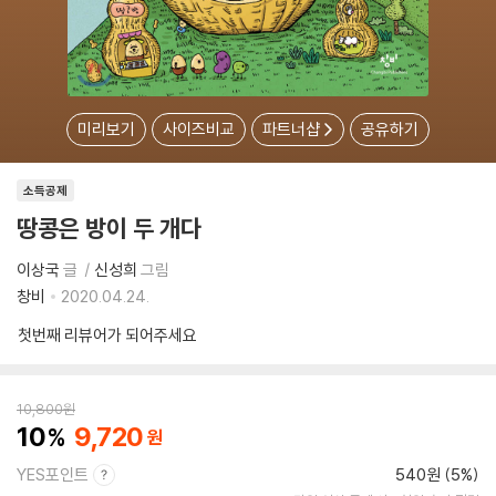
미리보기
사이즈비교
파트너샵
공유하기
소득공제
땅콩은 방이 두 개다
이상국
글
신성희
그림
창비
2020.04.24.
첫번째 리뷰어가 되어주세요
10,800
원
10
9,720
YES포인트
540원 (5%)