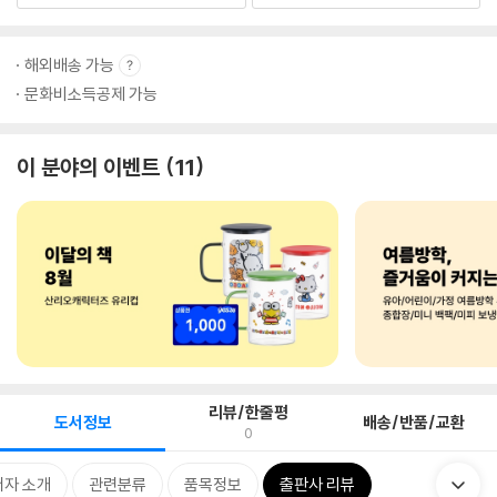
해외배송 가능
문화비소득공제 가능
이 분야의 이벤트
11
리뷰/한줄평
도서정보
배송/반품/교환
0
저자 소개
관련분류
품목정보
출판사 리뷰