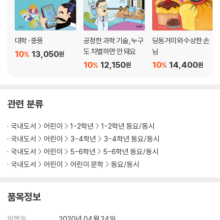
대학 · 중용
공정한 과학 기술, 누구
딩동거미와 수상한 손
도 차별하면 안 돼요
님
10
13,050
%
원
10
12,150
10
14,400
%
%
원
원
관련 분류
국내도서
어린이
1-2학년
1-2학년 동요/동시
국내도서
어린이
3-4학년
3-4학년 동요/동시
국내도서
어린이
5-6학년
5-6학년 동요/동시
국내도서
어린이
어린이 문학
동요/동시
품목정보
발행일
2020년 04월 24일