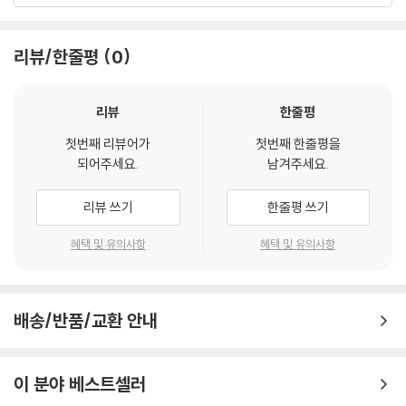
봄이 왔는데 / 마당의 철쭉이 안 핀다고 / 아빠가 걱정한다 // (…) // 지난
리뷰/한줄평
0
겨울 / 집을 팔고 / 아파트로 이사 갈까 하고 / 엄마와 이야기한 적 있는데
// 철쭉이 그걸 듣고 / 슬퍼서 저런다고 한다 ―「우리 집 철쭉」 부분
리뷰
한줄평
아프리카 열대 지방에 // 일 년 내내 눈이 내리지 않는 건 // 내리자마자 녹
첫번째 리뷰어가
첫번째 한줄평을
아서 // 눈사람도 못 만든다는 걸 // 하느님이 다 아시기 때문일까 ―「하느
되어주세요.
남겨주세요.
님은 다 아신다」 전문
리뷰 쓰기
한줄평 쓰기
『땅콩은 방이 두 개다』에서는 동물의 멸종 등 부정적인 현상을 설명할 때
그 까닭을 사람들의 잘못으로 돌리고 반성하는 장면이 자주 포착된다. 그
혜택 및 유의사항
혜택 및 유의사항
뿐만 아니라, 보통 사람의 눈에는 아주 일상적이고 자연스럽게 여겨지는
일도 어린이의 맑은 눈에는 자꾸만 밟히고 걸려, 자기도 모르게 자꾸 미안
하다는 말을 건네는 점에 주목할 만하다.
배송/반품/교환 안내
일부러 / 간드러지게 웃으면 / 여우웃음 // 누가 남을 잘 홀리면 / 꼬리가
아홉 개나 달린 / 여우라나 // 이렇게 나쁜 건 / 다 여우한테 뒤집어씌우니
이 분야 베스트셀러
/ 여우 기분이 어떻겠어? // 그래서 여우는 / 우리나라에는 안 살기로 하고