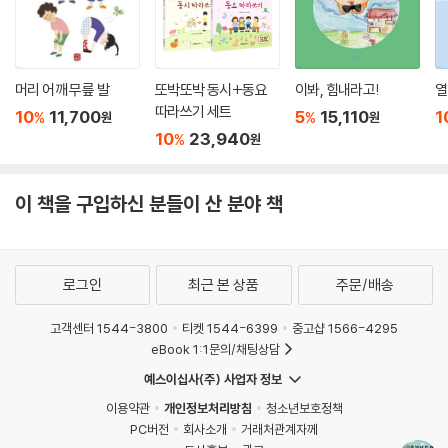
머리 어깨 무릎 발
또박또박 동시+동요
이봐, 힘내라고!
열
따라쓰기 세트
10
11,700
5
15,110
1
%
%
원
원
10
23,940
%
원
이 책을 구입하신 분들이 산 분야 책
로그인
최근 본 상품
주문/배송
고객센터 1544-3800
티켓 1544-6399
중고샵 1566-4295
eBook 1:1문의/채팅상담
예스이십사(주) 사업자 정보
이용약관
개인정보처리방침
청소년보호정책
PC버전
회사소개
거래처관계자께