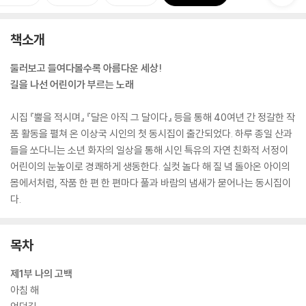
책소개
둘러보고 들여다볼수록 아름다운 세상!
길을 나선 어린이가 부르는 노래
시집 『뿔을 적시며』 『달은 아직 그 달이다』 등을 통해 40여년 간 정갈한 작
품 활동을 펼쳐 온 이상국 시인의 첫 동시집이 출간되었다. 하루 종일 산과
들을 쏘다니는 소년 화자의 일상을 통해 시인 특유의 자연 친화적 서정이
어린이의 눈높이로 경쾌하게 생동한다. 실컷 놀다 해 질 녘 돌아온 아이의
몸에서처럼, 작품 한 편 한 편마다 풀과 바람의 냄새가 묻어나는 동시집이
다.
목차
제1부 나의 고백
아침 해