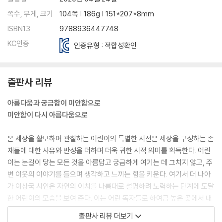
쪽수, 무게, 크기
104쪽 | 186g | 151*207*8mm
ISBN13
9788936447748
KC인증
인증유형 : 적합성확인
출판사 리뷰
아름다움과 궁금함이 미안함으로
미안함이 다시 아름다움으로
온 세상을 활보하며 관찰하는 어린이의 특별한 시선은 세상을 구성하는 존
재들에 대한 사유와 반성을 더하며 더욱 귀한 시적 의미를 획득한다. 어린
이는 눈길이 닿는 모든 것을 아름답고 궁금하게 여기는 데 그치지 않고, 주
변 이웃의 이야기를 들으며 생각하고 느끼는 힘을 키운다. 여기서 더 나아
가 이상국 시인은 자연의 이치를 나름대로 설명하려 노력하는 단계에 도달
한 어린이의 모습을 보여 준다. 이는 어린 독자들로 하여금 높은 곳에서 내
려오는 지식, 습득해야만 하는 지식과 별개로 자기만의 고유한 통찰을 가
출판사 리뷰 더보기
꿔 나가는 기쁨을 알게 한다.