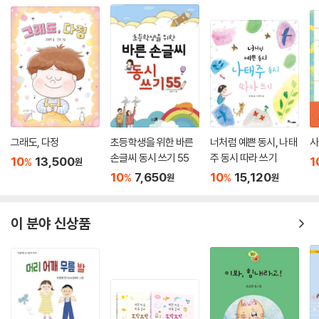
/ 모두 떠난 것이다 ―「여우야 돌아와」 부분
눈아 미안해 / 우리 집에 마당이 없으니까 / 너는 위험한 담장 위에 내리고
/ 자동차 지붕에도 내리고 / 하수구에도 내리고 // 너는 내리자마자 / 자동
차 바퀴에도 깔리고 / 전깃줄에도 붙들리고 / 연탄재에도 다치고 // 눈아
미안해 / 내가 크면 우리 집에 / 널따란 마당을 만들어 줄게 ―「눈아 미안
해」 전문
그래도, 다정
초등학생을 위한 바른
너처럼 예쁜 동시, 나태
사
이 동시집의 백미는 화자가 미안한 마음을 느끼는 것에 멈추지 않고 잘못
손글씨 동시 쓰기 55
주 동시 따라 쓰기
된 상황을 회복하고자 하는 의지를 보이는 대목이다. 교활하고 간사한 이
10
13,500
1
%
원
10
7,650
10
15,120
미지를 온통 여우에게 뒤집어씌우니 여우가 우리나라를 떠난 것이라고 꼬
%
%
원
원
집는 「여우야 돌아와」, 사다리나 설계도 없이도 제 몸에서 실을 뽑아 멋진
집을 짓는 거미를 변호하는 「거미집」, 아예 뚱딴지(돼지감자)의 목소리로
이 분야 신상품
“제발 나에 대하여 / 뚱딴지같은 소리 좀 하지 마라”고 화를 내는 「뚱딴지」
등은 읽는 이로 하여금 머쓱한 웃음과 함께 생각할 거리를 남긴다. 이상국
의 동시에서는 지나치기 쉬운 존재들을 늘 아름답게 여기며 궁금해하고,
그 관심이 미안한 마음으로 이어지고, 반성과 해결 의지가 다시 커다란 아
름다움으로 되돌아온다. 이 둥글고 선한 아름다움의 바퀴는 어린 독자들의
길동무가 되어 오래오래 씩씩하게 굴러 갈 것이다.