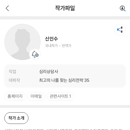
신인수
작가파일
국내작가
번역가
신인수
국내작가
번역가
직업
심리상담사
데뷔작
최고의 나를 찾는 심리전략 35
홈페이지
이메일
관련사이트 1
작가 소개