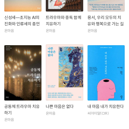
한다: 알기 쉬운 인지행동치료CBT』, 『내 마음 내가 치유한다: 7주간의 인
지행동치료(CBT) 치유 여정』 등 다수의 공역서가 있다. 아울러 제럴드 G.
잼폴스키의 『용서, 우리 모두의 치유와 행복으로 가는 길』, 토마스 휴블의
신성세―초지능 AI의
트라우마와 중독 함께
용서, 우리 모두의 치
진화와 인류세의 종언
치유하기
유와 행복으로 가는 길
『공동체 트라우마 치유하기: 대물림되는 사회문화적 상처의 치유와 통합』,
온마음
온마음
온마음
리처드 바크의 영성소설 『환상: 어느 마지못한 메시아의 모험―《갈매기의
꿈》 이후』, 그리고 제임스 러브록의 『신성세?초지능 AI의 진화와 인류세
의 종언』을 옮겼다.
이메일: wholemind.cp@gmail.com
블로그: blog.naver.com/wholemindcounseling
최근작 : <신성세?초지능 AI의 진화와 인류세의 종언>, <트라우마와 중독
함께 치유하기> 등
공동체 트라우마 치유
나쁜 마음은 없다
내 마음 내가 치유한다
하기
온마음
씨아이알(CIR)
온마음