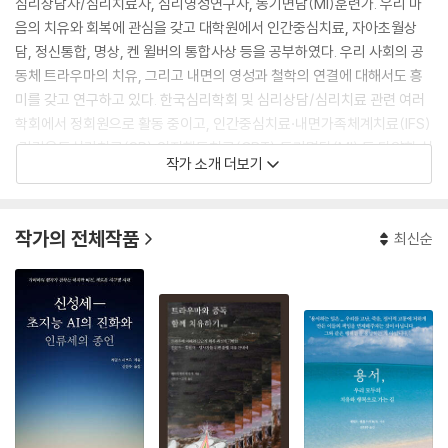
심리상담자/심리치료자, 심리영성연구자, 동기면담(MI)훈련가. 우리 마
음의 치유와 회복에 관심을 갖고 대학원에서 인간중심치료, 자아초월상
담, 정신통합, 명상, 켄 윌버의 통합사상 등을 공부하였다. 우리 사회의 공
동체 트라우마의 치유, 그리고 내면의 영성과 철학의 연결에 대해서도 흥
미를 갖고 연구하고 있다. 한국심리학회 및 심리상담/심리치료 관련 여러
학회에서 정회원으로 활동 중이고, 인간중심치료·내면가족체계치료(IFS)
·감각운동심리치료(SP)·인지행동치료(CBT)·동기면담(MI) 등 다양한 심
작가 소개 더보기
리상담/심리치료 훈련을 받아왔으며, 법무부와 서울대 대학생활문화원,
민간 심리상담센터 등에서 심리상담을 해왔으며, 현재는 개인 연구소(온
마음연구소)와 병원(정신의학과)에서 내담자 및 환자분들을 만나면서 심
작가의 전체작품
최신순
리상담/심리치료 서비스를 제공하고 있다.
관련 역저서로는 논문 『기적수업 수행 경험에 대한 현상학적 연구』와 함께
『자아초월심리학 핸드북』, 『나쁜 마음은 없다: 누구나 상처 입은 내면아이
를 품고 있으니―개인과 공동체의 트라우마 치유와 회복을 위한 희망의
패러다임, 내면가족체계(IFS) 이야기』, 『내면가족체계(IFS) 치료모델: 우
울, 불안, PTSD, 약물남용에 관한 트라우마 전문 치료 기술훈련 안내서』,
『내면가족체계IFS 기반 커플 및 부부치료IFIO: 수치심의 트라우마에서 친
밀감 회복으로』, 『아동과 함께하는 내면가족체계치료』, 『최고의 나를 찾는
심리전략: 트라우마와 중독을 넘어 치유와 성장으로』, 『내 마음 내가 치유