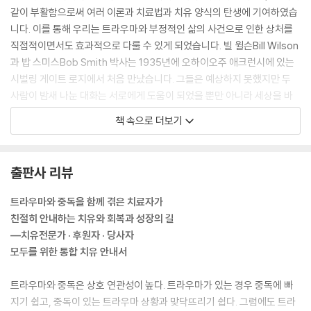
같이 부활함으로써 여러 이론과 치료법과 치유 양식의 탄생에 기여하였습
니다. 이를 통해 우리는 트라우마와 부정적인 삶의 사건으로 인한 상처를
직접적이면서도 효과적으로 다룰 수 있게 되었습니다. 빌 윌슨Bill Wilson
과 밥 스미스Bob Smith 박사는 1935년에 오하이오주 애크런시에 있는
시벌링 게이트 로지에서 처음 만났습니다. 그들은 예상하지 못했지만 두
사람이 밤새 나눈 대화는 서로에게 도움이 되었을 뿐만 아니라 세상을 바
꾸었습니다. 빌과 밥은 자신들의 알코올 문제에 대한 해답이 연결하고 행
책 속으로 더보기
동하는 데 있다는 생각을 함께 나누었고, 이어서 ‘익명의 알코올중독자들’
공동체를 위한 12단계 회복 과정(프로그램)이 탄생하였습니다. 오래지 않
아 12단계는 다른 영역에서 사람들이 겪는 많은 어려움과 딜레마에도 적용
출판사 리뷰
되었습니다.
--- p.9
트라우마와 중독을 함께 겪은 치료자가
친절히 안내하는 치유와 회복과 성장의 길
어느 날 나는 내가 목격한 내담자들이 겪고 있는 트라우마와 관련된 문제
―치유전문가 · 후원자 · 당사자
들의 심각한 수준에 대해 임상 책임자와 상담할 기회를 얻었다. 내담자들
모두를 위한 통합 치유 안내서
은 성 학대, 기억 상실, 끔찍한 사고, 알코올중독자 부모 밑에서 자란 상처,
폭행과 같은 문제들을 다루기 위해 분투하고 있었다. 임상 책임자는 내가
트라우마와 중독은 상호 연관성이 높다. 트라우마가 있는 경우 중독에 빠
이러한 문제에 너무 많은 관심을 기울인 탓에 진짜 문제(즉, 중독)에서 벗
지기 쉽고, 중독이 있는 트라우마 상황과 맞닥뜨리기 쉽다. 그럼에도 트라