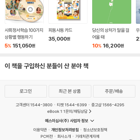
계 모임에 처음으로 참석하는 많은 사람들은 그런 완벽한 환대를 받지 못
문화에 대한 설득력 있는 비판을 제시합니다. 고통받는 사람들에 대한 그
한다. 제5장에서는 이런 비판들을 다루고 나 스스로도 일부 비판적인 시각
녀의 깊은 사랑과 존중이 이 책 곳곳에 스며들어 있습니다. 제가 이 책에서
을 제시한다. 일단 지금은 가능성에 계속 집중해보자.
가장 좋아하는 점은 오랜 세월 축적된 집단적 지혜와 경험, 그리고 무엇보
--- p.99
다도 고통을 통해 얻은 통찰력을 바탕으로, 누구나 쉽게 이해하고 실천할
사회정서학습 100가지
피동사동 카드
당신의 상처가 말을 걸
우
수 있는, 잘 짜여진 해결책을 제시한다는 점입니다. 그 고통은 완전히 새로
상황별 행동하기
어올 때
당신이 ‘말하지도 믿지도 느끼지도 말라don’t talk, don’t trust, and do
35,000
2
운 삶의 방식으로 탈바꿈합니다.”
원
5
151,050
10
16,200
n’t feel’는―글로 쓰여져 있지 않은 규칙이 지배하는―가정에서 자랐다
%
%
원
원
- 댄 그리핀 (석사, 『12단계를 통과하는 남성의 길A Man’s Way Through the
고 상상해보자. 당신은 아버지와 어머니 사이에서 벌어졌던 이루 말할 수
Twelve Steps』 등의 저자, 『남성의 회복을 돕는 실습서Helping Men Reco
없을 만큼 끔찍한 학대를 목격하였다. 당신에게는 정서적 욕구들이 아주
ver: A Man’s Workbook』의 공저자)
이 책을 구입하신 분들이 산 분야 책
많이 있었지만, 당신이 도움을 구할 때마다 어머니는 격분하곤 하셨다. 당
신이 울기라도 하면 소리를 질렀다. 당신이 무언가에 대해 분명히 말할 경
우 어머니는 당신을 깎아내렸다. 가족과 가까운 남자 어른이 있는데―교
회에서 존경받는 지도자이고 부모님이 그 교회에 출석하고 있는데―당신
로그인
최근 본 상품
주문/배송
이 그 사람의 손에 의해 무서운 학대를 겪고 있음에도 불구하고 당신은 감
고객센터 1544-3800
티켓 1544-6399
중고샵 1566-4295
히 아무런 말도 할 수 없었다. 그러한 감정들은 참아내기 힘든 것이었지만
eBook 1:1문의/채팅상담
마땅히 배출될 만한 곳이 없었다. 사실 당신은 자신의 감정들을 밖으로 드
러낸다면 생명이 위험에 빠질 수도 있다고 믿었다. 그래서 당신이 십대 초
예스이십사(주) 사업자 정보
기일 때 학교 또래 대여섯 명이 술과 마리화나를 같이 해보자고 꼬드겼을
이용약관
개인정보처리방침
청소년보호정책
때, 당신은 그러한 물질들이 자신의 힘든 감정들을 다루는 데 도움이 될 뿐
PC버전
회사소개
거래처관계자께