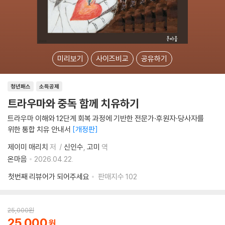
미리보기
사이즈비교
공유하기
청년패스
소득공제
트라우마와 중독 함께 치유하기
트라우마 이해와 12단계 회복 과정에 기반한 전문가·후원자·당사자를
위한 통합 치유 안내서
개정판
제이미 매리치
저
신인수
고미
역
온마음
2026.04.22.
첫번째 리뷰어가 되어주세요
판매지수
102
25,000
원
25,000