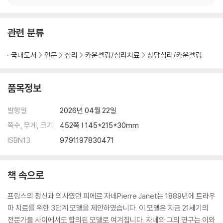
부록 _ 유인물 및 자원들 •398 / 더 읽을거리 •415
찾아보기 _ 인명 및 사항 •432 / 저서 •449 / 12단계 •450
관련 분류
국내도서
인문
심리
카운셀링/심리치료
상담심리/카운셀링
품목정보
발행일
2026년 04월 22일
쪽수, 무게, 크기
452쪽 | 145*215*30mm
ISBN13
9791197830471
책 속으로
프랑스의 정신과 의사였던 피에르 자네Pierre Janet는 1889년에 트라우
마 치료를 위한 3단계 모델을 제안하였습니다. 이 모델은 지금 21세기의
전문가들 사이에서도 합의된 모델로 여겨집니다. 자네와 그의 연구는 이와