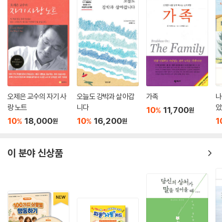
얼마나 큰 가치를 지니는지(그 자신의 생명도 포함하여) 잘 알고 있으며,
벌어진 상처가 있는 사람을 박테리아 탱크에 집어넣는 거나 마찬가지다.
동시에 그 문제점도 잘 알고 있습니다. 매리치는 12단계 프로그램을 더욱
알코올중독자 가정의 아이가 학교에서 괴롭힘을 당한다고 상상해 보라. 그
효과적으로 활용하여 회복을 유지해갈 수 있도록 하는 다양한 실천 방법을
런 상황에서 어쩌면 아이는 자신의 삶이 진정 위험에 빠졌다고 느낄 수도
제시합니다. 표현예술, 요가 호흡법, 명상, 기도, 의식 등을 회복 계획에 포
있다. 그러한 상황 자체가 트라우마로 간주될 수 있다. 그런데 아빠는 아이
함시키는 것을 제안하며, 무엇보다 치료적 관계를 가장 강력한 치유의 실
가 집에 돌아왔을 때 꾹 참고 입 다물고 있으라고 말한다. 아이는 학교에서
행 요소로서 강조합니다. 『트라우마와 중독 함께 치유하기』는 중독으로 고
겪은 정서적 상처에 대해 그 어떤 도움이나 위로도 받지 못한다. 더욱이 아
통받는 분들을 돕는 모든 이들에게 꼭 필요한 책입니다.”
빠가―특히 술에 취해서―아이에게 하는 욕설들은 학교 폭력배들에게 괴
- 에이미 와인트라우브 (E-RYT-500, LifeForce Yoga의 창시자, 『우울 해소
롭힘을 당한 아이가 스스로에 대해 느끼는 감정들을 강화하고 만다. 아이
오제은 교수의 자기 사
오늘도 강박과 살아갑
가족
나
를 위한 요가Yoga for Depression』 및 『치료자를 위한 요가 기술들Yoga S
의 상처는 아물 새가 없다. 그뿐 아니라 상처는 더욱 악화한다―아이는 집
랑 노트
니다
았
10
11,700
%
원
kills for Therapists』의 저자)
에서 아무런 지원을 받지 못하기 때문이다.
10
18,000
10
16,200
1
%
%
원
원
--- p.57
“제이미 매리치 박사는 복잡하고 해결하기 어려워 보이는 문제를 다루기
나는 이 장에서 12단계 공동체가 중독 문제를 겪는 트라우마 생존자들에게
이 분야 신상품
위해 이 책을 썼습니다. 그녀는 따뜻하면서도 단호하고 결연한 목소리로,
제공할 수 있는 가능한 모든 것을 제시하는 것이며, 그렇게 되는 것이 나의
많은 사람들이 빠져 허우적거리는 12단계 회복 프로그램 속에 흐르고 있는
가장 큰 소망이다. 나의 소망은 회복 모임이나 치유 센터에서 회복을 추구
트라우마의 강물을 드러냅니다. 매리치 박사는 자신의 개인적인 경험을 통
하는 모든 트라우마 생존자들이 환영받는 포용적인 분위기를 제공받는 것
해 12단계 회복 철학에 대해 깊이 이해하고 있습니다. 이를 바탕으로 그녀
이다. 중독 문제가 있는 트라우마 생존자에게 적절하고 편견 없는 지지와
는 중독에서 회복 중인 사람들이 자신의 삶에 영향을 미치는 온갖 트라우
방향 안내를 제공하는 일은 결정적으로 중요한 부분이다. 안타깝게도 12단
마가 격동하는 물살을 헤쳐나갈 수 있도록 명확한 이해를 제공하고 치유