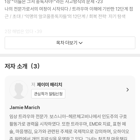
1장 “이들은 그저 중독자야!”라는 사고방식의 문제 •23
나의 전문가로서의 여정이 시작되다 / 트라우마 이해에 기반한 12단계 접
근 / 초대 / ‘익명의 알코올중독자들’의 12단계 / 회복 전략: 자기 탐색
2장 해법은 있다 •39
만성 재발자, 아니면 치유되지 않은 만성 트라우마? / 균형 있게 접근하기
목차 더보기
/ 더 자세히 살펴보기 / 회복 전략: 자기 탐색(계속)
3장 트라우마와 해리에 대한 기본 이해 •53
저자 소개
3
상처로서의 트라우마 / DSM과 PTSD 진단 / PTSD를 넘어서 / 삼중뇌의
기초 / 트라우마와 중독의 상호작용 / 복합 PTSD와 발달 트라우마 / 해리
의 탈신화화 / 트라우마 처리작업 및 치유 문화 / 회복 전략: ‘베스트 히트
저
제이미 매리치
목록’
관심작가 알림신청
4장 트라우마 생존자들에게 12단계 회복 과정이 주는 유익 •95
Jamie Marich
12단계 접근법의 치유기제 / 12단계 회복 프로그램의 유래 / 맑은 정신의
임상 트라우마 전문가. 보스니아-헤르체고비나에서 인도주의 구호
지원 / 유연한 구조 / 12단계에서의 유연한 언어 / 정화의 기회들 / 또 다른
활동가로 경력을 시작하였다. 또한 트라우마, EMDR 치료, 표현 예
뛰어난 치유법들 / 무엇이든 효과가 있다면 / 회복 전략: 12단계 대안 프로
술, 마음챙김, 요가와 관련된 주제로 국제적으로 강의하며, 오하이오
그램을 평가하는 법
주 워런에서 개인 치료실을 운영하고 있다. 그녀는 창조적 마음챙김