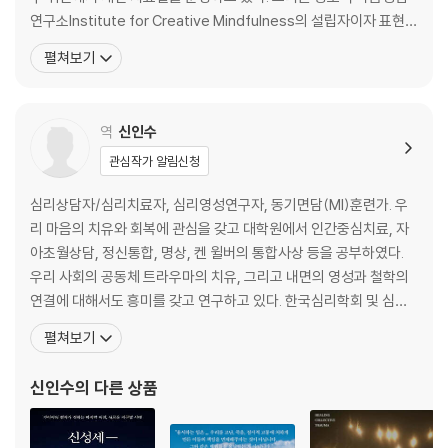
연구소Institute for Creative Mindfulness의 설립자이자 표현예
5장 12단계 과정이 잘못 적용되는 경우 •129
술치료 분야의 ‘댄싱 마음챙김Dancing Mindfulness’ 작업의 개발
펼쳐보기
구호와 회복 격언에 신경 쓰기•32 / 12단계에서의 잠재적 함정들•45 / 모
이기도 하다. 또한 표현예술 프로그램의 일환으로 ‘임상가를 위한 요
임 문화와 후원 문화•61 / 회복 전략: 참여자의 경험을 존중하기
가Yoga for Clinicians’ 과정을 개발하고 있다. 매리치 박사는 『트라
우마와
역
신인수
6장 트라우마를 세심하게 다루기 •177
상대방의 눈높이에서 만나기 / 안전함에 대하여 / 유연함 그리고 변화의
관심작가 알림신청
단계 / 회복 구호와 12단계에서 언어 문제의 해결 / 어떤 프로그램도 모든
것을 알지는 못한다 / 회복 전략: 변화의 단계
심리상담자/심리치료자, 심리영성연구자, 동기면담(MI)훈련가. 우
리 마음의 치유와 회복에 관심을 갖고 대학원에서 인간중심치료, 자
7장 중독 회복에서 몸의 중요성 •209
아초월상담, 정신통합, 명상, 켄 윌버의 통합사상 등을 공부하였다.
생각이 아니라 실행으로 / 마음챙김, 몸챙김 대처 전략들 / 회복 전략: 실행
우리 사회의 공동체 트라우마의 치유, 그리고 내면의 영성과 철학의
하며 배우기
연결에 대해서도 흥미를 갖고 연구하고 있다. 한국심리학회 및 심리
상담/심리치료 관련 여러 학회에서 정회원으로 활동 중이고, 인간중
펼쳐보기
8장 치유는 관계를 통해 이루어진다 •257
심치료·내면가족체계치료(IFS)·감각운동심리치료(SP)·인지행동치
치유적 관계가 주는 ‘선물’ / 공감 능력 증진하기: 강력한 치료적 동맹의 열
료(CBT)·동기면담(MI) 등 다양한 심리상담/심리치료 훈련을 받아
신인수
의 다른 상품
쇠 / 회복 전략: 자기평가 / 온 마을이 함께해야 한다: 다층적 관계망 형성 /
왔으며, 법무부와 서울대 대학생활문화원, 민간 심리상담센터 등
회복 전략: 입장 바꿔 생각해보기―공감 키우기 기술