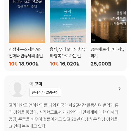
9장 회복 자본을 쌓아가는 최상의 방식들 •283
회복 자본의 기초 / 회복 전략: 자원 및 회복 자본에 접근하기 / 회복 전략:
자산 및 부채 / 회복 자본은 어떻게 심층 작업을 위한 마당을 열 수 있는가 /
마음 준비 대 실행 준비
10장 트라우마 사건의 재처리 그리고 재통합 전략 •305
안정화 작업에서 처리 작업까지: 추가적인 평가 문항들 / 감정 공포증 다루
신성세―초지능 AI의
용서, 우리 모두의 치유
공동체 트라우마 치유
기 / 트라우마 처리 작업 촉진하기 / 재처리에서 재통합까지 / 회복 전략:
진화와 인류세의 종언
와 행복으로 가는 길
하기
효과 있는 치유 방식 찾아보기
10
18,900
10
16,020
25,000
%
%
원
원
원
11장 변화와 다양성, 트라우마에 세심한 회복 •351
다양성을 존중하는 일이 왜 중요할까 / 포용 그리고 응답 / 회복으로 가는
역
고미
여러 갈래 길 / 회복 전략: 억압적 인지에서 배우기
관심작가 알림신청
12장 영성의 다양성 껴안기 •379
고려대학교 언어학과를 나와 미국에서 25년간 활동하며 번역과 통
영적 학대의 현실 / 영성의 다양성과 영적 융합 / 결론―우리 모두는 서로
역 경험을 쌓았다. 심리학도로서 개개인의 내면세계에 대한 이해와
를 고향으로 바래다주고 있을 뿐이다 / 회복 전략: ‘서로를 고향으로 바래
공감, 존중을 배우며 철들어가고 있고 20년 이상 해온 명상 경험을
다주고 있다’는 의미는?
그 안에 녹여내고 있다.