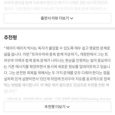
어나고 있다고 경고하였다. “그들이 여기에 있는 이유는 중독자이기 때문
우마와 중독을 함께 치유해야 한다고 여기기 시작한 것은 비교적 최근의
입니다”라고 강조하였다. 늘 악역을 자처하던 나는 그 책임자에게 트라우
일이다. 그런 점에서 매리치 박사의 『트라우마와 중독 함께 치유하기』는
마가 중독과 관련이 있다고 생각하는지 물었다. 책임자는 즉시 나의 말을
희소한 가치가 있다. 또한 이 책의 저자인 제이미 매리치 박사는 심리치료
출판사 리뷰 더보기
끊으며 내가 문제를 너무 복잡하게 만든다고 말했다. 내 안의 무언가가 위
자이기도 하지만, 그 자신도 트라우마와 중독을 함께 겪으며 이 둘을 동시
험 신호를 보내왔다. 나는 그의 말에 동의할 수 없었을 뿐만 아니라 그가 지
에 치유하고 회복하는 과정을 밟아온 당사자이기도 하다. 따라서 이 책은
닌 입장이 사 람들의 회복을 돕는 우리의 사명에 해가 된다고 느꼈다. 나는
양쪽 영역에 대한 저자 깊은 이해를 바탕으로 쓰였기에 양쪽 모두에게 유
추천평
그 임상 책임자에게 관련 사례로서 내 이야기를 직접 털어놓기로 하였다.
익한 내용을 담고 있다.
--- p.18
“제이미 매리치 박사는 독자가 몰입할 수 있도록 매우 쉽고 명료한 문체로
아울러 이 책은 중독에서의 회복에서 주요한 기둥 역할을 하는 ‘익명의 알
글을 씁니다. 이번 『트라우마와 중독 함께 치유하기』 개정판에서 그는 트
전문가, 후원자, 그리고 회복 중인 이들은 심리치료 전문가들이 트라우마
코올중독자들(AA)’ ‘익명의 약물중독자들(NA)’ ‘익명의 성중독자들(S
라우마 이력과 함께 중독 문제가 나타나는 현상을 인정하는 일이 중요하다
에 대해 배운 바를 존중하는 방식으로 전통적인 12단계 회복 철학을 계속
A)’ ‘익명의 일중독자들(WA)’과 같은 회복 공동체의 근간이 되는 12단계
는 기존 메시지를 확장하면서 동시에 새로운 정보를 업데이트하고 있습니
해서 활용할 수 있다. 트라우마와 관련된 문제들로 고통을 겪고 있는 사람
원칙에 대해서 상세히 안내하면서도 해당 전통이 현대적으로 적용될 수 있
다. 그는 온전한 회복을 위해서는 두 가지 문제를 모두 다뤄야 한다는 점을
들의 치료작업이나 지속적인 돌봄에 12단계 회복 원칙들을 활용하는 일에
도록 세심한 제안을 하고 있다. 저자의 동료이자 그 자신도 회복의 과정을
설득력 있게 설명하면서 12단계 작업에 트라우마 치유를 효과적으로 접목
는 잘못된 게 전혀 없다. 하지만 이 책은 트라우마를 입은 사람에게 12단계
걸었던 스티븐 댄시거 박사는 이 책에 대해서 다음과 같이 소개하고 있다.
하는 방법을 제시합니다. 이 책은 제가 앞으로도 진심으로 추천할 만한 책
원칙들을 엄격하게 적용할 경우 어떻게 해서 유익함보다 해로움이 더 많아
입니다!”
질 수 있는지 설명한다. 나의 작업을 정의하는 ‘양쪽을 아우르는’ 정신으로
“『트라우마와 중독 함께 치유하기』는 초판이 발간된 이래로 수많은 이들
트라우마 생존자의 12단계 회복의 체험을 향상시킬 수 있는 트라우마/외
- 크리스틴 A. 쿠르투아 (박사, ABPP, 『근친 성폭력 상처의 치유Healing the Inc
에게 도움을 주었습니다. 이 책은 전문가들이 12단계 회복 과정 자체를 이
상 스트레스에 대한 최신 지식에 기반한 간단한 타협안들을 몇 가지 보여
est Wound』 등의 저자, 『복합 외상의 치료』의 공저자(줄리언 포드와 함께))
추천평 더보기
해하고 또한 12단계가 적용된 트라우마 기반 치료작업의 의미를 이해하도
주고자 한다.
록 도와줍니다. 이 책은 12단계 기반 치료 프로그램들이거나 그렇지 않은