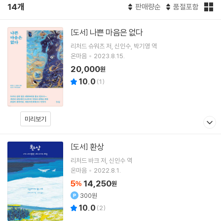
14개
판매량순
품절포함
나쁜 마음은 없다
[도서]
리처드 슈워츠
저
신인수
박기영
역
온마음
2023.8.15.
20,000
원
10.0
(
1
)
미리보기
환상
[도서]
리처드 바크
저
신인수
역
온마음
2022.8.1.
5
14,250
%
원
300원
10.0
(
2
)