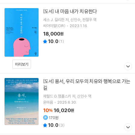
내 마음 내가 치유한다
[도서]
세스 J. 길리한
저
신인수
전철우
역
씨아이알(CIR)
2023.1.16.
18,000
원
10.0
(
1
)
미리보기
용서, 우리 모두의 치유와 행복으로 가는
[도서]
길
제럴드 G.잼폴스키
저
신인수
역
온마음
2025.6.30.
10
16,020
%
원
170원
10.0
(
3
)