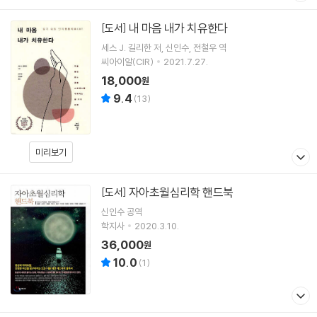
내 마음 내가 치유한다
[도서]
세스 J. 길리한
저
신인수
전철우
역
씨아이알(CIR)
2021.7.27.
18,000
원
9.4
(
13
)
미리보기
자아초월심리학 핸드북
[도서]
신인수
공역
학지사
2020.3.10.
36,000
원
10.0
(
1
)