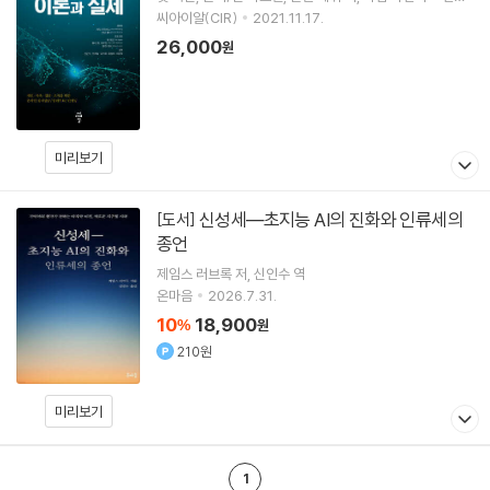
외 6명
씨아이알(CIR)
2021.11.17.
26,000
원
미리보기
신성세―초지능 AI의 진화와 인류세의
[도서]
종언
제임스 러브록
저
신인수
역
온마음
2026.7.31.
10
18,900
%
원
210원
미리보기
1