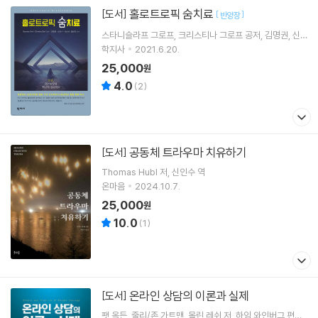
홀로트로픽 숨치료
[도서]
[
]
반양장
스타니슬라프 그로프
크리스티나 그로프
공저
김명권
신
인수
공역 외 2명
학지사
2021.6.20.
25,000
원
4.0
(
2
)
공동체 트라우마 치유하기
[도서]
Thomas Hubl
저
신인수
역
온마음
2024.10.7.
25,000
원
10.0
(
1
)
온라인 상담의 이론과 실제
[도서]
팻 옥든
줄리/존 가트맨
몰린 레쉬
저
하임 와인버그
편저