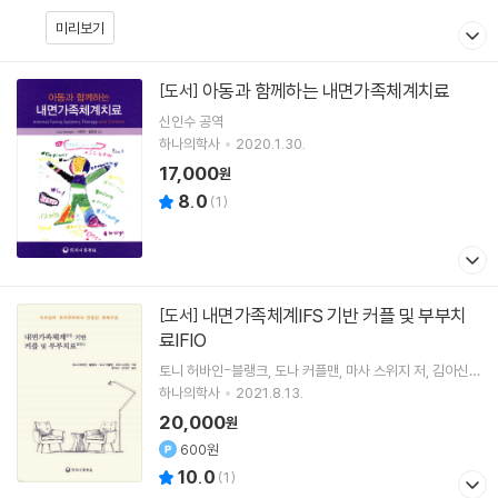
미리보기
아동과 함께하는 내면가족체계치료
[도서]
신인수
공역
하나의학사
2020.1.30.
17,000
원
8.0
(
1
)
내면가족체계IFS 기반 커플 및 부부치
[도서]
료IFIO
토니 허바인-블랭크
도나 커플맨
마사 스위지
저
김아신
역 외 1명
하나의학사
2021.8.13.
20,000
원
600원
10.0
(
1
)