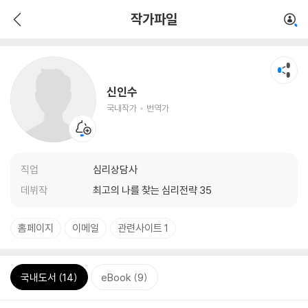
작가파일
신인수
국내작가
번역가
직업
심리상담사
데뷔작
최고의 나를 찾는 심리전략 35
홈페이지
이메일
관련사이트 1
국내도서 (14)
eBook (9)