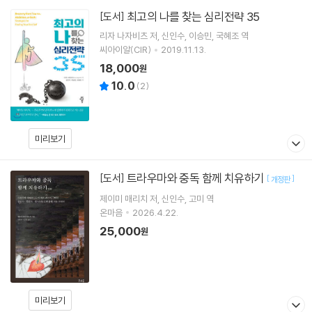
최고의 나를 찾는 심리전략 35
[도서]
리자 나자비츠
저
신인수
이승민
국혜조
역
씨아이알(CIR)
2019.11.13.
18,000
원
10.0
(
2
)
미리보기
트라우마와 중독 함께 치유하기
[도서]
[
]
개정판
제이미 매리치
저
신인수
고미
역
온마음
2026.4.22.
25,000
원
미리보기