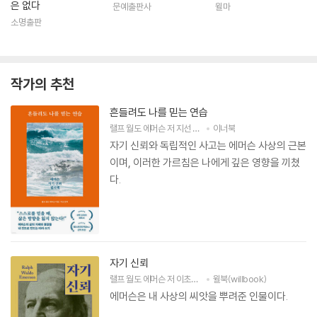
은 없다
문예출판사
윌마
소명출판
작가의 추천
흔들려도 나를 믿는 연습
랠프 월도 에머슨
저
지선
편저
이너북
자기 신뢰와 독립적인 사고는 에머슨 사상의 근본
이며, 이러한 가르침은 나에게 깊은 영향을 끼쳤
다.
자기 신뢰
랠프 월도 에머슨
저
이초희
역
윌북(willbook)
에머슨은 내 사상의 씨앗을 뿌려준 인물이다.