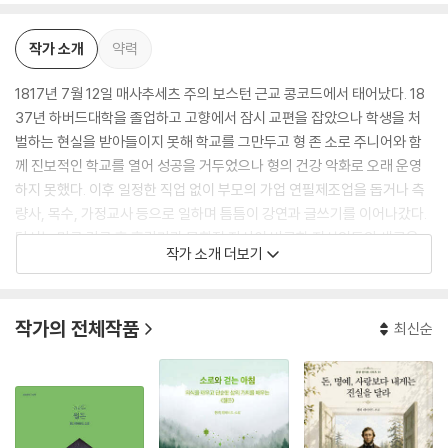
작가 소개
약력
1817년 7월 12일 매사추세츠 주의 보스턴 근교 콩코드에서 태어났다. 18
37년 하버드대학을 졸업하고 고향에서 잠시 교편을 잡았으나 학생을 처
벌하는 현실을 받아들이지 못해 학교를 그만두고 형 존 소로 주니어와 함
께 진보적인 학교를 열어 성공을 거두었으나 형의 건강 악화로 오래 운영
하지 못했다. 이후 일정한 직업 없이 부모의 가업 연필제조업을 돕거나 측
량사, 목수, 가정교사 등으로 일하며 틈틈이 강연과 글쓰기를 이어나갔다.
당시는 미국 건국 후 혼란기라 문화적 자산이 빈곤한 지식인들의 새로운
작가 소개 더보기
사조인 초월주의 태두 랠프 왈도 에머슨과 깊은 교류를 나누었고 노예제도
와 멕시코 전쟁에 반대해 인두세 납부를 거부해 투옥되기도 했다. 이를 바
탕으로 쓴 『시민불복종』은 훗날 간디, 마틴 루터 킹 등의 비폭력주의 운동
작가의 전체작품
최신순
에 큰 영향을 끼쳤다. 주요 초월주의자로는 랠프 월도 에머슨을 비롯하여
헨리 데이비드 소로, 시인 윌리엄 엘러리 채닝, 월트 휘트먼 등이 손꼽힌다.
이는 소로의 새로운 시각으로 자연의 가치를 인지하는 사상 체계의 기초가
되어 자연에서 새로운 의미를 찾는다. 소로는 또한 ‘나는 자연인’이라고 외
친 사람들의 원조 장-자크 루소의 “자연으로 돌아가자.”라는 제안을 몸소