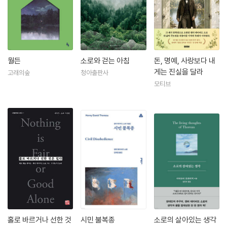
실험하게 된다. 이는 하버드 동창이며 초월파 문우였던 찰스 스턴스 휠러
가 1841-1842년 콩코드의 플린트 호수 오두막에서 몇 달의 고적한 명상
치유의 시간을 보냈는데, 휠러의 은둔처를 다녀온 다음 소로는 새로운 체
험을 자신도 실행하기로 결심했다.
월든
소로와 걷는 아침
돈, 명예, 사랑보다 내
소로는 직접 오두막을 짓고 독립기념일에 입주했다. 그는 오두막에서 “한
게는 진실을 달라
고래의숲
청아출판사
주일에 하루는 일하고 엿새는 정신적인 삶에 정진하는 삶이 가능한지” 실
모티브
험에 착수하여, 엿새 일하고 하루 쉬는 미국인들의 일상을 뒤집어 보려고
했다. 자연인의 삶을 궁금해하는 마을 사람들의 다양한 질문에 대답하는
형태로 소로는 1846년부터 『월든 숲속의 생활』을 집필했으며, 그의 오두
막은 자연을 관찰하는 집필실이 되었다. 초월주의자 소로는 평생 독신으로
살다가 대학 시절부터 그를 괴롭혀온 폐결핵으로 1862년의 45살에 젊은
나이에 세상을 떠났다. 하지만 그의 책은 여전히 우리 곁에 살아 숨 쉬며 삶
의 나침반 역할을 하고 있다.
홀로 바르거나 선한 것
시민 불복종
소로의 살아있는 생각