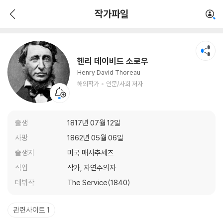
헨리 데이비드 소로우
작가파일
해외작가
인문/사회 저자
헨리 데이비드 소로우
Henry David Thoreau
해외작가
인문/사회 저자
출생
1817년 07월 12일
사망
1862년 05월 06일
출생지
미국 매사추세츠
직업
작가, 자연주의자
데뷔작
The Service(1840)
관련사이트 1