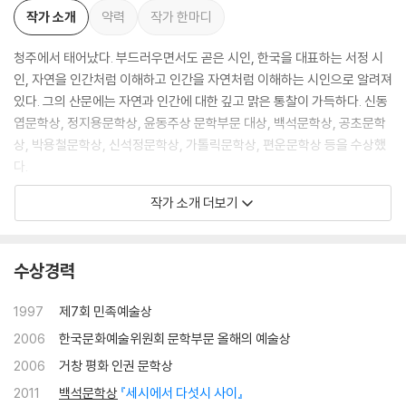
작가 소개
약력
작가 한마디
청주에서 태어났다. 부드러우면서도 곧은 시인, 한국을 대표하는 서정 시
인, 자연을 인간처럼 이해하고 인간을 자연처럼 이해하는 시인으로 알려져
있다. 그의 산문에는 자연과 인간에 대한 깊고 맑은 통찰이 가득하다. 신동
엽문학상, 정지용문학상, 윤동주상 문학부문 대상, 백석문학상, 공초문학
상, 박용철문학상, 신석정문학상, 가톨릭문학상, 편운문학상 등을 수상했
다.
작가 소개 더보기
시집으로 『접시꽃 당신』 『흔들리며 피는 꽃』 『해인으로 가는 길』 『세시에
서 다섯시 사이』 『정오에서 가장 먼 시간』 『고요로 가야겠다』 등이 있으며,
산문집으로 『사람은 누구나 꽃이다』 『그대 언제 이 숲에 오시렵니까』 『너
수상경력
없이 어찌 내게 향기 있으랴』 등이 있다.
1997
제7회 민족예술상
2006
한국문화예술위원회 문학부문 올해의 예술상
2006
거창 평화 인권 문학상
2011
백석문학상
『세시에서 다섯시 사이』