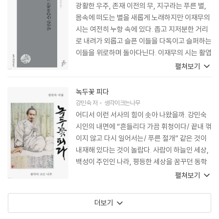
광활한 우주, 존재 이전의 무, 지구라는 푸른 별,
몸속에 떠도는 별을 새롭게 노래하지만 이재무의
시는 여전히 누항 속에 있다. 좁고 지저분한 거리
로 내려가 외롭고 슬픈 이들을 다독이고 슬퍼하는
이들을 위로하며 돌아다닌다. 이재무의 시는 활엽
수의 세계에 가깝다. 한 가지 색깔로 평생을 사는
펼쳐보기
완강한 침엽수와는 다르다. 철마다 활력이 넘치는
나무처럼 다채롭고 풍요롭다. 이재무 시의 “숲속
녹두꽃 피다
에서는 새들이 종일 공중의 백지에 키보드를 두들
강민숙
저
생각이크는나무
겨댄다/ 그걸 따라 읽느라 나뭇잎들이 명랑하게
어디서 이런 서사의 힘이 솟아 나왔을까. 강민숙
나부끼고” “날마다 푸른 신간들이 발간되”곤 한
시인의 내면에 “흔들리다 가끔 휘청이다/ 끝내 꺾
다. 생명력 넘치는 언어가 출렁거린다. 그 숲에서
이지 않고 다시 일어서는/ 푸른 절개” 같은 것이
때론 위험한 짐승이 되어 소요하지만 이재무의 시
내재해 있다는 것이 놀랍다. 사람이 하늘인 세상,
는 정직하다. 제 안에 공존하는 무수한 타자와 속
백성이 주인인 나라, 평등한 세상을 꿈꾸던 동학
물의 존재와 욕망의 군상들을 감추지 않는다. 그
농민군의 넋을 기리는 초혼의 노래를 넘어, 슬픔
펼쳐보기
런 솔직함이 이재무 시의 미덕이다.
이나 아픔을 넘어, “절로 터져 나오는 통곡”이다,
이 시들은. 죽창이 되고자 몸부림치던 “대나무들
더보기
의 합창”이다, 이 시들은. 강민숙 시인의 말대로