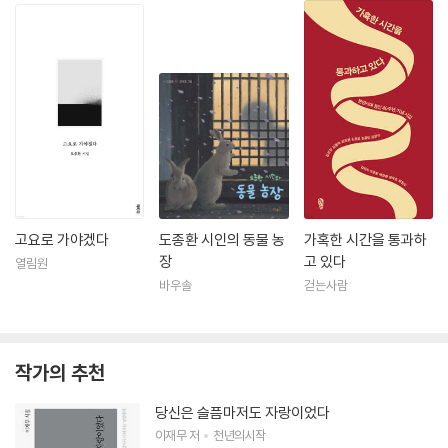
고요로 가야겠다
도종환 시인의 동물 농
가혹한 시간을 통과하
장
고 있다
열림원
바우솔
걷는사람
작가의 추천
당신은 슬픔마저도 자랑이었다
이재무
저
천년의시작