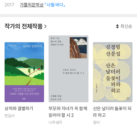
2017
가톨릭문학상
『사월 바다』
작가의 전체작품
최신순
상처와 결별하기
부모와 자녀가 꼭 함께
산은 날더러 들꽃이 되
읽어야 할 시 2
라 하고
한길사
나무생각
창비