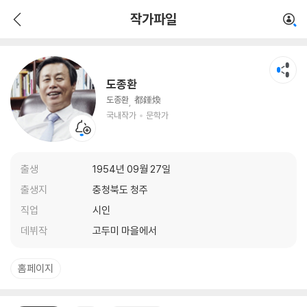
도종환
작가파일
국내작가
문학가
도종환
도종환
都鍾煥
국내작가
문학가
출생
1954년 09월 27일
출생지
충청북도 청주
직업
시인
데뷔작
고두미 마을에서
홈페이지