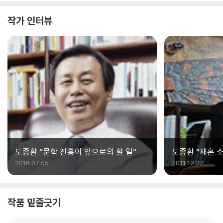
“단순한 역사 서술을 넘어 민중의 고통과 저항 그
리고 좌절 속에서도 꺼지지 않는 희망의 불씨”가
작가 인터뷰
되어 타오르리라, 이 시들은.
도종환 “문학 진흥이 앞으로의 할 일”
도종환 “재혼 
불태워버렸다는
2016.07.05.
2011.12.22.
작품 밑줄긋기