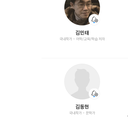
김민태
국내작가
어학/교육/학습 저자
김동현
국내작가
문학가