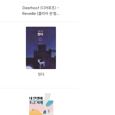
Deerhoof (디어후프) -
Reveille [클리어 썬 컬러
LP]
짓다