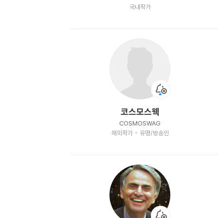
국내작가
코스모스웩
COSMOSWAG
해외작가
유명/방송인