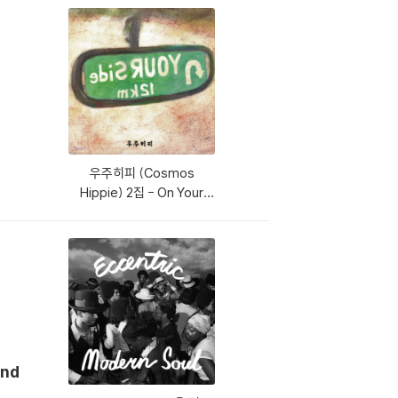
우주히피 (Cosmos
Hippie) 2집 - On Your
Side
and