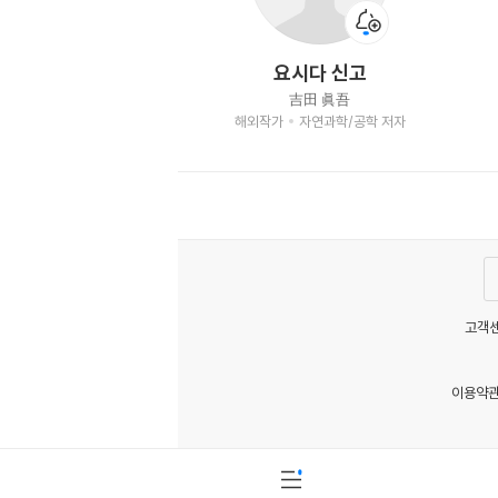
요시다 신고
吉田 眞吾
해외작가
자연과학/공학 저자
고객센
이용약
MATOM15