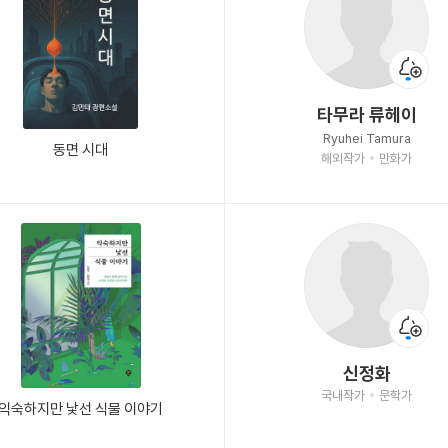
타무라 류헤이
Ryuhei Tamura
동면 시대
해외작가
만화가
신정화
국내작가
문학가
익숙하지만 낯선 식물 이야기