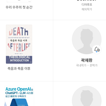
디어후프
우리 우주의 첫 순간
해외작가
곽재환
국내작가
문학가
죽음과 죽음 이후