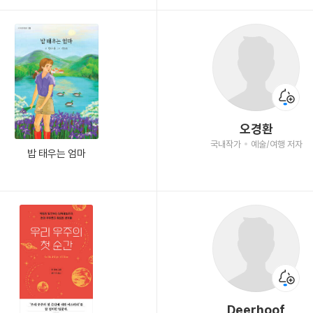
오경환
국내작가
예술/여행 저자
밥 태우는 엄마
Deerhoof