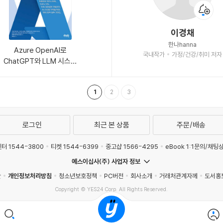
이경채
한나hanna
Azure OpenAI로
국내작가
가정/건강/취미 저자
ChatGPT와 LLM 시스템
쉽고 빠르게 구축하기
1
2
3
로그인
최근 본 상품
주문/배송
터 1544-3800
티켓 1544-6399
중고샵 1566-4295
eBook 1:1문의/채팅
예스이십사(주) 사업자 정보
관
개인정보처리방침
청소년보호정책
PC버전
회사소개
거래처관계자께
도서홍
Copyright © YES24 Corp. All Rights Reserved.