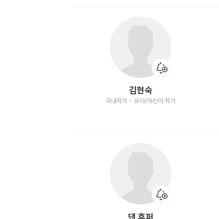
김현숙
국내작가
유아/어린이 작가
댄 후퍼