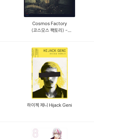
Cosmos Factory
(코스모스 팩토리) -
Cosmos Factory [An Old
Castle Of Transylvania]
[LP]
하이젝 제니 Hijack Geni