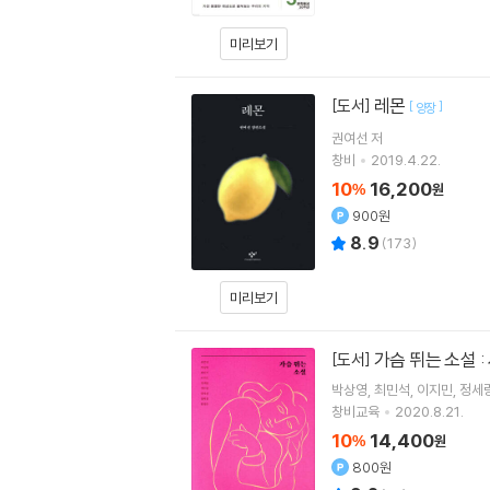
미리보기
레몬
[도서]
[
]
양장
권여선
저
창비
2019.4.22.
10
16,200
%
원
900원
8.9
(
173
)
미리보기
가슴 뛰는 소설 
[도서]
박상영
최민석
이지민
정세
창비교육
2020.8.21.
10
14,400
%
원
800원