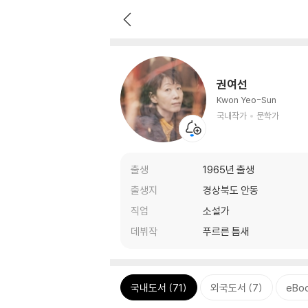
권여선
Kwon Yeo-Sun
국내작가
문학가
출생
1965년 출생
출생지
경상북도 안동
직업
소설가
데뷔작
푸르른 틈새
국내도서 (71)
외국도서 (7)
eBoo