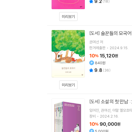
9.2
(
18
)
미리보기
술꾼들의 모국
[도서]
권여선
저
한겨레출판
2024.9.15.
10
15,120
%
원
840원
9.8
(
36
)
미리보기
소설의 첫 만남 :
[도서]
임어진
권여선
아말 엘모흐
창비
2024.2.16.
10
90,000
%
원
5,000원