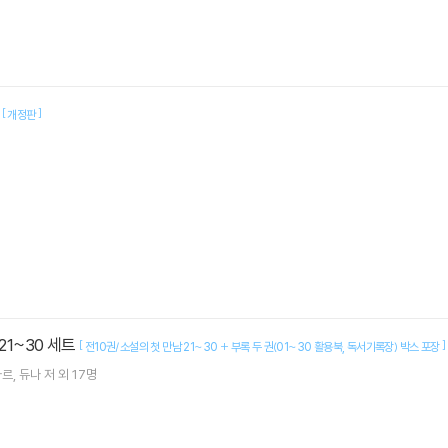
어
[
]
개정판
 21~30 세트
[
]
전10권/소설의 첫 만남 21~30 + 부록 두 권(01~30 활용북
독서기록장) 박스 포장
타르
듀나
저 외 17명