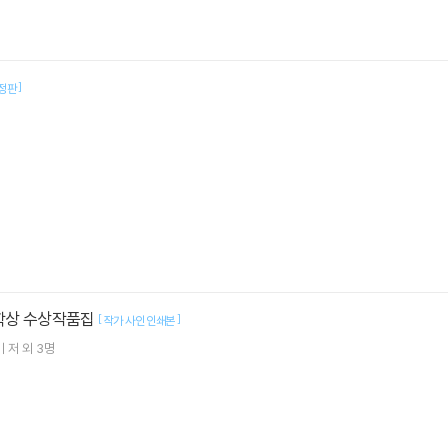
]
정판
문학상 수상작품집
[
]
작가 사인 인쇄본
미
저 외 3명