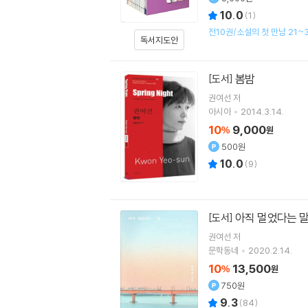
10.0
(
1
)
전10권/소설의 첫 만남 21~3
독서지도안
봄밤
[도서]
권여선
저
아시아
2014.3.14.
10
9,000
%
원
500원
10.0
(
9
)
아직 멀었다는 
[도서]
권여선
저
문학동네
2020.2.14.
10
13,500
%
원
750원
9.3
(
84
)