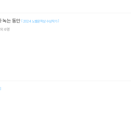
가 녹는 동안
[
]
2024 노벨문학상 수상작가
외 6명
]