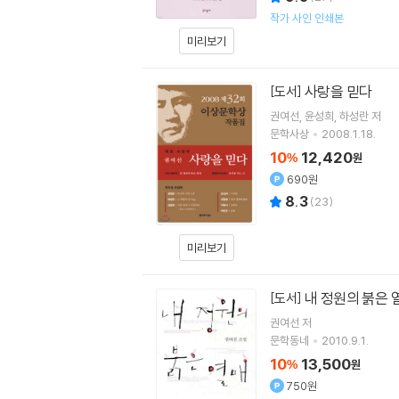
작가 사인 인쇄본
미리보기
사랑을 믿다
[도서]
권여선
윤성희
하성란
저
문학사상
2008.1.18.
10
12,420
%
원
690원
8.3
(
23
)
미리보기
내 정원의 붉은 
[도서]
권여선
저
문학동네
2010.9.1.
10
13,500
%
원
750원