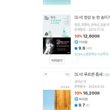
한강 눈 한 송이
[도서]
한강
강영숙
권여선
김솔
저 
문예중앙
2015.11.10.
10
12,600
%
원
700원
9.6
(
40
)
2024 노벨문학상 수상작가
미리보기
푸르른 틈새
[도서]
[
양장
권여선
저
문학동네
2024.6.30.
10
16,200
%
원
900원
9.7
(
6
)