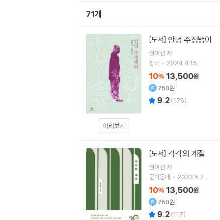
71개
안녕 주정뱅이
[도서]
권여선
저
창비
2024.4.15.
10
13,500
%
원
750원
9.2
(
176
)
미리보기
각각의 계절
[도서]
권여선
저
문학동네
2023.5.7.
10
13,500
%
원
750원
9.2
(
117
)