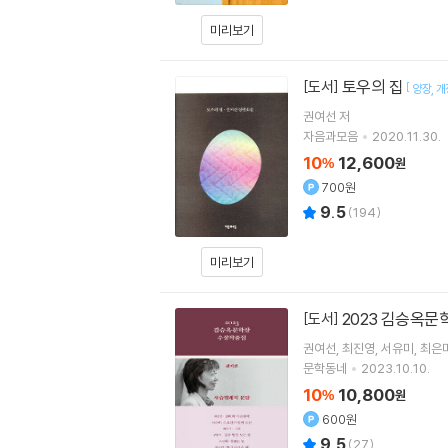
미리보기
토우의 집
[도서]
[
양장
개
권여선
저
자음과모음
2020.11.30.
10
12,600
%
원
700원
9.5
(
194
)
미리보기
2023 김승옥
[도서]
권여선
최진영
서유미
최은
문학동네
2023.10.10.
10
10,800
%
원
600원
9.5
(
27
)