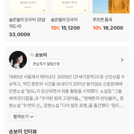
술꾼들의 모국어 (큰글
술꾼들의 모국어
푸르른 틈새
자도서)
10
15,120
10
16,200
%
%
원
원
33,000
원
저
손보미
관심작가 알림신청
1980년 서울에서 태어났다. 2009년 [21세기문학]으로 신인상을 수
상하고, 약간 혼돈의 시간을 보내다가 2011년 동아일보 신춘문예에
단편소설 「담요」가 당선되면서 작품 활동을 시작했다. 소설집 『그들
에게 린디합을』과 『우아한 밤과 고양이들』, 『맨해튼의 반딧불이』, 중
편소설 『우연의 신』, 장편소설 『디어 랄프 로렌』을 출간했다. ‘망드
(망한 드라마)’를 즐겨 보고, ‘고독한 빵순이’로 활동 중이다. 침대 위
펼쳐보기
에 온종일 누워 있는 걸 좋아하는데, 같이 살고 있는 고양이가 내 배
위에 올라와주면 더 좋다. 가끔씩은 고양이가 엄청 부럽다. 천성이 게
손보미
인터뷰