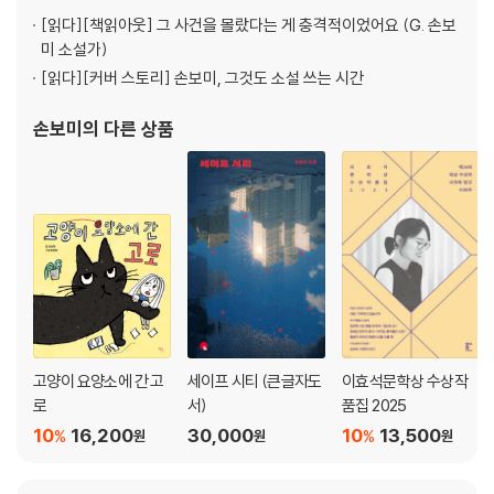
으른데 안 게으르게 살려고 언
[읽다]
[책읽아웃] 그 사건을 몰랐다는 게 충격적이었어요 (G. 손보
미 소설가)
[읽다]
[커버 스토리] 손보미, 그것도 소설 쓰는 시간
손보미
의 다른 상품
고양이 요양소에 간 고
세이프 시티 (큰글자도
이효석문학상 수상작
로
서)
품집 2025
10
16,200
30,000
10
13,500
%
%
원
원
원