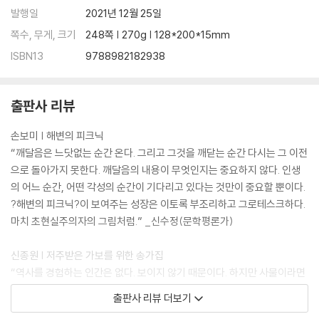
발행일
2021년 12월 25일
쪽수, 무게, 크기
248쪽 | 270g | 128*200*15mm
ISBN13
9788982182938
출판사 리뷰
손보미 | 해변의 피크닉
“깨달음은 느닷없는 순간 온다. 그리고 그것을 깨닫는 순간 다시는 그 이전
으로 돌아가지 못한다. 깨달음의 내용이 무엇인지는 중요하지 않다. 인생
의 어느 순간, 어떤 각성의 순간이 기다리고 있다는 것만이 중요할 뿐이다.
?해변의 피크닉?이 보여주는 성장은 이토록 부조리하고 그로테스크하다.
마치 초현실주의자의 그림처럼.” _신수정(문학평론가)
신종원 | 저주받은 가보를 위한 송가집
“역사를 경험하는 인간은 없다. 보이지 않기 때문이다. 하지만 사물이라면
어떨까? 사물이 겪어온 역사가 오히려 더 구체적이지 않을까? 인간이 2인
출판사 리뷰 더보기
칭으로 호명되고 있는 현실에서 어쩌면 사물의 이야기야말로 인간탐구의