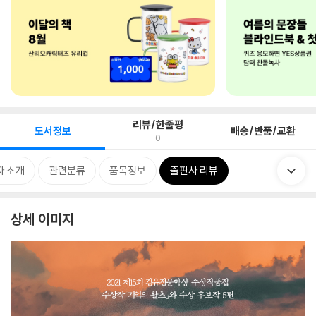
리뷰/한줄평
도서정보
배송/반품/교환
0
자 소개
관련분류
품목정보
출판사 리뷰
상세 이미지