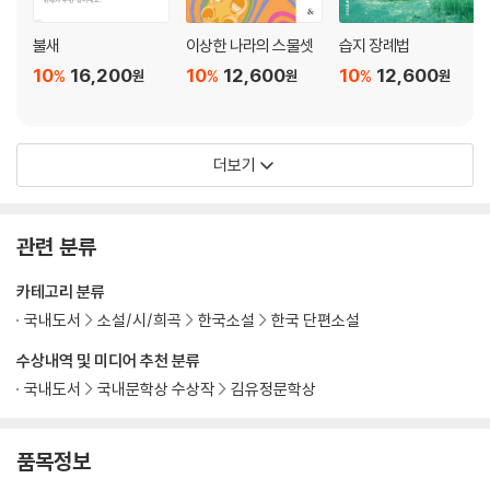
불새
이상한 나라의 스물셋
습지 장례법
10
16,200
10
12,600
10
12,600
%
%
%
원
원
원
더보기
관련 분류
카테고리 분류
국내도서
소설/시/희곡
한국소설
한국 단편소설
수상내역 및 미디어 추천 분류
국내도서
국내문학상 수상작
김유정문학상
품목정보