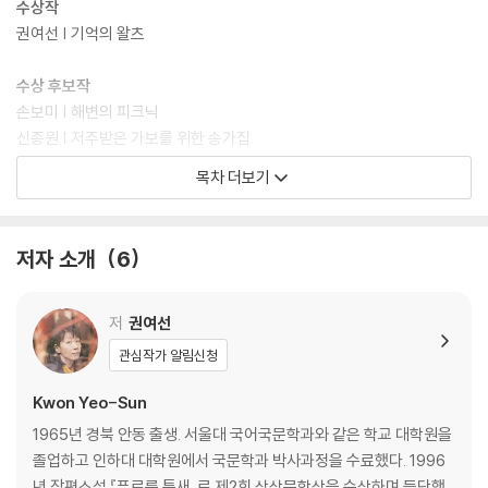
수상작
권여선 | 기억의 왈츠
수상 후보작
손보미 | 해변의 피크닉
신종원 | 저주받은 가보를 위한 송가집
우다영 | 뷰티
목차 더보기
위수정 | 풍경과 사랑
한정현 | 쿄코와 쿄지
저자 소개
6
저
권여선
관심작가 알림신청
Kwon Yeo-Sun
1965년 경북 안동 출생. 서울대 국어국문학과와 같은 학교 대학원을
졸업하고 인하대 대학원에서 국문학과 박사과정을 수료했다. 1996
년 장편소설 『푸르른 틈새』로 제2회 상상문학상을 수상하며 등단했