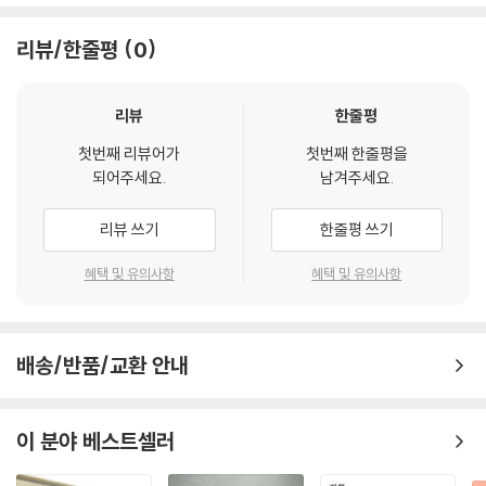
한 비유일 수 있는 가능성을 새롭게 탐구하고 있는 소설로서, 새롭다.” _김
경수(문학평론가)
리뷰/한줄평
0
우다영 | 뷰티
“아름다움이 아니라면 우리를 사로잡는 것은 무엇일까. 우다영은 열두 살
리뷰
한줄평
에 처음 만난 뒤 두 번의 짧은 만남을 뒤로하고 죽음의 소식을 전해온 한 남
첫번째 리뷰어가
첫번째 한줄평을
자의 이야기를 통해 불가해한 삶 속에 어른거리는 섬뜩한 운명의 징조를
되어주세요.
남겨주세요.
아름다움으로 명명한다. 이 예민한 작가에 따르면, 소설은 이 호명의 다른
이름이다.” _신수정(문학평론가)
리뷰 쓰기
한줄평 쓰기
위수정 | 풍경과 사랑
혜택 및 유의사항
혜택 및 유의사항
“너무도 당연시했던 일상적인 자아가 얼마나 깨어지기 쉬운 것인지를 솔
직히 보여주고 있는 소설이다. 아들뻘의 이성에 대해 중년 여성이 갖는 미
묘한 감정의 무늬가 그것인데, 그 감정의 봉합이 또 얼마나 위험한 것인지
배송/반품/교환 안내
에 대해서도 말하고 있다는 점에서 매력적이다.” _김경수(문학평론가)
한정현 | 쿄코와 쿄지
이 분야 베스트셀러
“경녀(京女)가 경자(京子)를 거쳐 경자(京自)로, 혜숙이 혜자로, 영성
이 영자로, 미선이 미자로 이름을 바꿀 때, 이들의 결정은 억압과 차별이 중