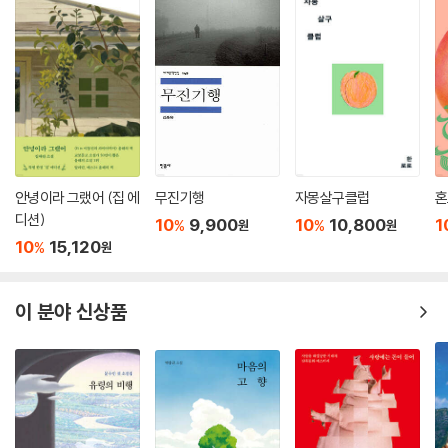
첩되고 교차하는 젠더와 계급의 폭력적 굴레와의 싸움을 포함한다. ‘5월
광주’와 ‘오키나와’를 잇는 이야기의 선은 망각된 더 많은 소수자를 껴안으
며 ‘더러운 피’의 낙인들에 맞서는 담대한 소설적 모험을 수행한다.” _정홍
수(문학평론가)
▶주관 : 김유정기념사업회
▶심사위원 : 이승우, 김경수, 신수정, 정홍수
안녕이라 그랬어 (집 에
무진기행
자몽살구클럽
혼
디션)
10
9,900
10
10,800
1
%
%
원
원
10
15,120
%
원
이 분야 신상품