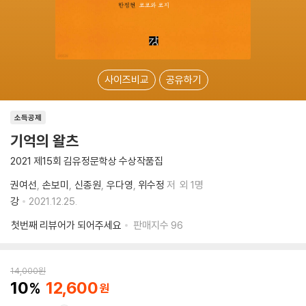
사이즈비교
공유하기
소득공제
기억의 왈츠
2021 제15회 김유정문학상 수상작품집
권여선
손보미
신종원
우다영
위수정
저
외 1명
강
2021.12.25.
첫번째 리뷰어가 되어주세요
판매지수
96
14,000
원
10
12,600