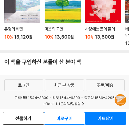
유령의 비행
마음의 고향
사랑에는 돈이 들어
베
남
10
15,120
10
13,500
10
13,500
%
%
%
원
원
원
1
이 책을 구입하신 분들이 산 분야 책
로그인
최근 본 상품
주문/배송
고객센터 1544-3800
티켓 1544-6399
중고샵 1566-4295
eBook 1:1문의/채팅상담
예스이십사(주) 사업자 정보
선물하기
바로구매
카트담기
이용약관
개인정보처리방침
청소년보호정책
PC버전
회사소개
거래처관계자께