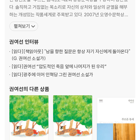
다. 솔직하고 거침없는 목소리로 자신의 상처와 일상의 균열을 해부
하는 개성있는 작품세계로 주목받고 있다. 2007년 오영수문학상을
수상했다. 2008년도 제32회 이상문학상 수상작인 '사랑을 믿다'는
펼쳐보기
남녀의 사랑에 대한 감정과 그 기복을 두 겹의 이야기 속에 감추어 묘
사하여 호평을 얻었다. 저서로는 소설집 『처녀치마』, 『분홍 리본의 시
권여선
인터뷰
절』, 『내 정원의 붉은 열매』, 『비자나무 숲』
[읽다]
[책읽아웃] "남을 향한 질문은 항상 자기 자신에게 돌아온다"
(G. 권여선 소설가)
[읽다]
권여선 “압도적인 죽음 앞에 나머지가 된 우리”
[읽다]
광주에 이어 인혁당 그린 권여선 소설가
권여선
의 다른 상품