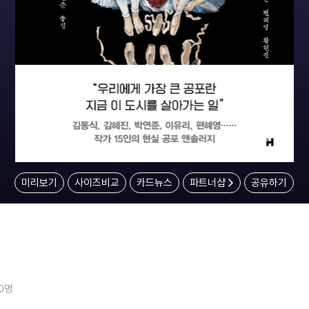
미리보기
사이즈비교
카드뉴스
파트너샵
공유하기
10명