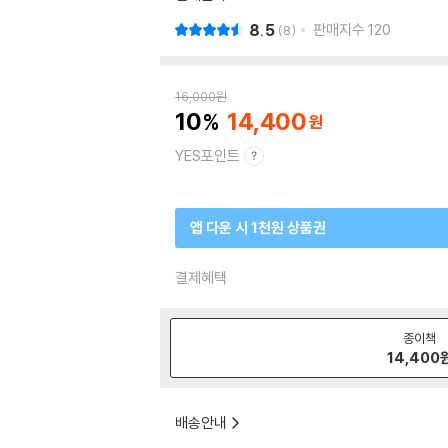
8.5
판매지수
120
8
16,000
원
10
14,400
YES포인트
앱 다운 시 1천원 상품권
결제혜택
종이책
14,400
배송안내