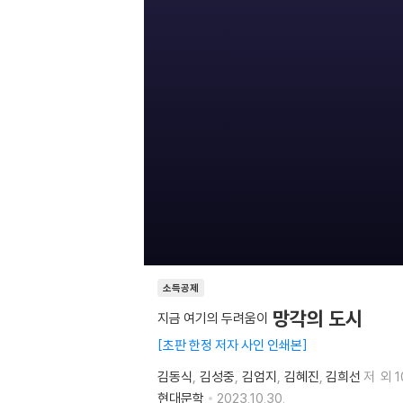
소득공제
망각의 도시
지금 여기의 두려움이
초판 한정 저자 사인 인쇄본
김동식
김성중
김엄지
김혜진
김희선
저
외 
현대문학
2023.10.30.