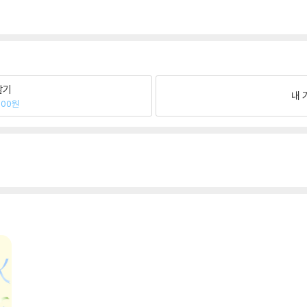
팔기
내 
900원