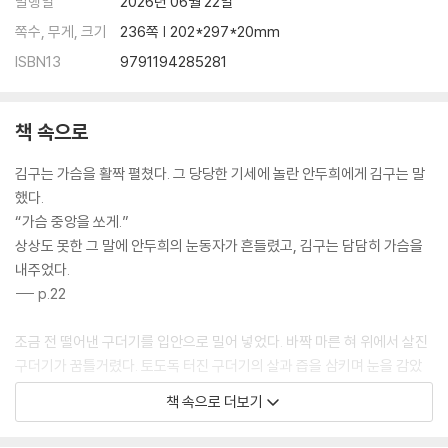
발행일
2026년 06월 22일
쪽수, 무게, 크기
236쪽 | 202*297*20mm
ISBN13
9791194285281
책 속으로
김구는 가슴을 활짝 펼쳤다. 그 당당한 기세에 놀란 안두희에게 김구는 말
했다.
“가슴 중앙을 쏘게.”
상상도 못한 그 말에 안두희의 눈동자가 흔들렸고, 김구는 담담히 가슴을
내주었다.
--- p.22
조금 전 떨어낸 구더기를 입안으로 밀어 넣었다. 바짝 마른 혀 위에서 살진
구더기가 꿈틀거렸다. 토도독 터진 구더기의 살과 즙을 삼키며 눈을 감았
다.
책 속으로 더보기
--- p.37