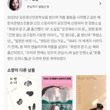
관심작가 알림신청
2022년 김유정신인문학상을 받으며 작품 활동을 시작했고 같은 해
한국콘텐츠진흥원 신진 스토리작가 공모전에 선정되어 첫 장편소설
『화원귀 문구』를 출간했다. SF 소설집 『모르페우스의 문』, 장편 동화
『간판 없는 문구점의 기묘한 이야기』, 『또 정다운』 을 썼으며 『촉법소
년』, 『빌런은 바로 너』, 『엔딩은 있는가요』, 『1945: 이 세계가 사라지
기 전에』 등 여러 앤솔러지에 작품을 실었다. 『화원귀 문구』는 해외
출간되었고, 『우리의 연애는 모두의 관심사』에 실은 단편소설 「포틀
랜드 오피스텔」은 드라마 판권 계약되었다.
소향
의 다른 상품