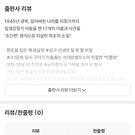
그와 이동석의 소총이 거의 동시에 불을 뿜으면서 말을 탄 일본군 지휘관
출판사 리뷰
과 기관포 옆에서 걷던 병사가 동시에 꼬꾸라졌다. 총소리에 놀란 새들이
하늘로 날아오르는 가운데 허위가 있는 힘껏 외쳤다.
1945년 광복, 잃어버린 나라를 되찾기까지
“쏴라! 한 놈도 살려두지 마라!”
일제강점기 어둠을 깬 17개의 이름과 사건을
--- p.48
‘초단편’ 형식으로 되살린 최초의 소설!
벽에서 꺽꺽대는 헐겁고 기괴한 소리가 나고 있었다. 소리는 울음이었고
· 흰옷을 입은 채 암살된 #김구 선생의 말 못 할 비밀
귀곡鬼哭이었다.
· #3·1운동 당시 구더기가 들끓는 서대문형무소의 처절한 ‘먹墨방’
대구 감옥에서는 밤마다 귀신이 울었다.
· 영화 〈암살〉의 주인공 #남자현이 손가락을 끊어 쓴 혈서
--- pp.53-54
· 간도 15만 원 탈취 사건의 주역 #윤준희
· 조선의 마라토너 손기정의 가슴에서 일장기를 지운 #일장기 말소사건
“후회하지 않는가?”
· 여성 독립운동 단체 #근우회와 가짜 여학생 이야기
출판사 리뷰 더보기
차갑고 습한 기운이 스며든 심문실, 수의 차림의 윤준희의 퀭한 눈빛, 보기
· 갓 태어난 아들의 침상에 독립선언서를 숨긴 #테일러 부부
만 해도 바스러질 것만 같은 파리해진 몸을 훑던 한 일본인 법관이 물었다.
· 남자보다 총을 더 잘 쏜 여성 독립운동가 #박차정
윤준희는 법관의 눈빛과 표정에서 두려움을 읽었다.
리뷰/한줄평
0
--- pp.70-72
1945년 광복은 하루아침에 도래한 사건이 아니다. 잃어버린 나라를 되찾
“대장님, 대장님, 정신 차리세요!”
기 위해 수많은 이름과 사건이 축적된 끝에 도달한 역사적 결과였다. 『194
리뷰
한줄평
부관이 울부짖는 소리가 감미롭게 들렸다. 흐려지는 의식 속에서 조부가