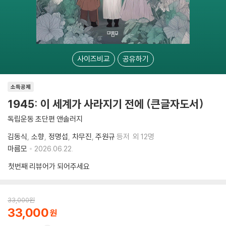
사이즈비교
공유하기
소득공제
1945: 이 세계가 사라지기 전에 (큰글자도서)
독립운동 초단편 앤솔러지
김동식
소향
정명섭
차무진
주원규
등저
외 12명
마름모
2026.06.22.
첫번째 리뷰어가 되어주세요
33,000
원
33,000