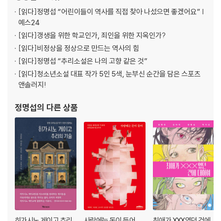
로 한국추리문학대상을
[읽다]
정명섭 “어린이들이 역사를 직접 찾아 나섰으면 좋겠어요” |
예스24
[읽다]
갱생을 위한 학교인가, 죄인을 위한 지옥인가?
[읽다]
비정상을 정상으로 만드는 역사의 힘
[읽다]
정명섭 “추리소설은 나의 고향 같은 것”
[읽다]
청소년소설 대표 작가 5인 5색, 눈부신 순간을 담은 스포츠
앤솔러지!
정명섭
의 다른 상품
히가시노 게이고 추리
사랑에는 돈이 들어
최애가 XXX였던 건에