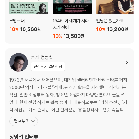
모방소녀
1945: 이 세계가 사라
엔딩은 있는가요
지기 전에
10
16,560
10
16,200
%
%
원
원
10
13,500
%
원
등저
정명섭
관심작가 알림신청
1973년 서울에서 태어났으며, 대기업 샐러리맨과 바리스타를 거쳐
2006년 역사 추리 소설 『적패』로 작가 활동을 시작했다. 픽션과 논
픽션, 일반 소설부터 동화, 청소년 소설까지 다양한 분야의 글을 쓰고
있다. 현재 전업 작가로 활동 중이다. 대표작으로는 『빙하 조선』, 『기
억 서점』, 『미스 손탁』, 『어린 만세꾼』, 『유품정리사 - 연꽃 죽음의 비
밀』, 『온달장군 살인사건』, 『무덤 속의 죽음』 등이 있으며 다양한 앤
펼쳐보기
솔러지를 기획하고 참여했다. 그 밖에 웹 소설 『태왕 남생』을 집필했
으며 웹툰 『서울시 퇴마과』를 기획했다. 2020년 『무덤 속의 죽음』으
정명섭
인터뷰