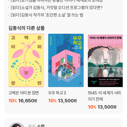
[읽다]
호기심을 자극하는 광활한 이야기 세계로의 초대장
[읽다]
소설가 김동식, 거짓말 오디션 프로그램이 있다면?
[읽다]
김동식 작가의 '초단편 소설' 잘 쓰는 법
김동식
의 다른 상품
고백은 이미 본 장면
우주 학교 3
1945: 이 세계가 사라
지기 전에
10
16,650
10
13,500
%
%
원
원
10
13,500
%
원
등저
소향