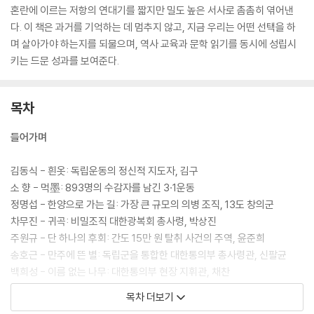
혼란에 이르는 저항의 연대기를 짧지만 밀도 높은 서사로 촘촘히 엮어낸
다. 이 책은 과거를 기억하는 데 멈추지 않고, 지금 우리는 어떤 선택을 하
며 살아가야 하는지를 되물으며, 역사 교육과 문학 읽기를 동시에 성립시
키는 드문 성과를 보여준다.
목차
들어가며
김동식 - 흰옷: 독립운동의 정신적 지도자, 김구
소 향 - 먹墨: 893명의 수감자를 남긴 3·1운동
정명섭 - 한양으로 가는 길: 가장 큰 규모의 의병 조직, 13도 창의군
차무진 - 귀곡: 비밀조직 대한광복회 총사령, 박상진
주원규 - 단 하나의 후회: 간도 15만 원 탈취 사건의 주역, 윤준희
송호근 - 만주에 뜬 별: 독립군을 통합한 대한통의부 총사령관, 신팔균
백희성 - 이름 없는 나무: 대한통의부 현장 지휘관, 채찬
조영주 - 가짜 여학생: 여성 독립운동 단체, 근우회
목차 더보기
김의경 - 철야: 글 쓰는 여성 무장투쟁가, 박차정