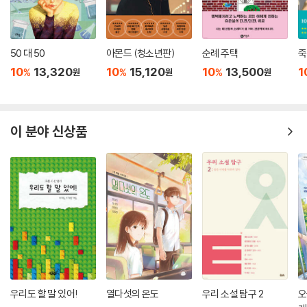
--- p.121
“당신이라면 그때 무엇을 했겠는가?”
나는 혼란스러웠지만 봉투를 열어 그 안에 든 것을 확인했습니다. 피처럼
청소년이 반드시 새겨야 할 뜨거운 역사이자
붉은 글씨가 적힌 수건이 한 장, 그리고 헝겊에 싸인 손가락 한 마디가 나왔
50 대 50
아몬드 (청소년판)
순례 주택
죽
삶의 태도를 알려주는 살아 있는 서사
습니다. 세상에! 진짜 사람의 손가락 마디였어요.
10
13,320
10
15,120
10
13,500
1
%
%
%
원
원
원
--- p.135
『1945: 이 세계가 사라지기 전에』는 “당신이라면 그때 무엇을 했겠는
가?”라는 질문을 통해 독립운동을 단순한 역사적 사실이 아니라, 개인의
“이사베루르…… 메누지스…… 당신 이름이 이거 맞습니까? 이름이 왜 이
선택과 책임의 문제로 전환한다. 총성이 울리기 직전의 고요(신팔균 대한
이 분야 신상품
리 어렵소?”
통의부 총사령관), 고문과 고문 사이의 숨 고르기(윤준희와 간도 15만 원
“이사벨라 멘지스, 그 발음이 어렵다면 민지사로 불러주시오. 내 조선 이름
탈취 사건), 사형을 앞둔 밤의 결심(박상진 대한광복회 총사령), 살아남았
이 민지사요.”
다는 사실을 받아들여야 했던 해방 이후의 시간(오성규 한미 합작 특수훈
--- p.148
련 전사)…… 일제강점기라는 극한의 상황 속에서 평범한 사람들이 마주해
야 했던 갈림길의 순간들을 따라가며 흔들리는 인간의 내면을 세밀하게 그
“할머니. 만약에 우리가 그때 거기 있었다면 독립선언서를 침대 밑에 숨겼
려낸다. 이를 통해 독립운동을 ‘위대한 누군가의 이야기’가 아니라, 누구나
을까? 몰래 가지고 나가서 기사로 썼을까요?”
맞닥뜨릴 수 있었던 윤리적 선택의 연속으로 인식하게 된다.
--- p.164
등장인물들의 두려움과 갈등, 그들이 내리는 작지만 결정적인 선택은 오늘
“베를린올림픽 시상식에서 기테이 손이라고 호명되잖아. Kitei Son. 완전
을 살아가는 청소년에게도 유효한 질문으로 확장된다. 내가 그때, 그 순간,
우리도 할 말 있어!
열다섯의 온도
우리 소설 탐구 2
오
슈퍼스타 K의 탄생인 거지.”
그 자리에 섰었더라면 나는 어떤 선택을 했겠는가? 초단편이라는 형식은