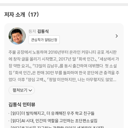
이승우 - 조선 여자 남자현: 손가락을 끊어 피로 쓴 독립 염원
김유담 - 내 이름은 민지사, 조선 여인들을 돕지요: 여성 교육으로 항일정
저자 소개
17
신을 일깨운 이사벨라 멘지스
서유미 - 기쁜 마음: 독립운동을 해외에 알린 앨버트와 메리 테일러
한은형 - 슈퍼스타 K: 일장기를 단 조선의 마라토너 손기정
등저
김동식
정진영 - 1936년 8월 24일, 태풍, 경성에서: 손기정의 가슴에서 일장기
관심작가 알림신청
를 지우다, 일장기 말소사건
반수연 - 한 알의 오렌지라도: 미국 한인사회의 독립운동 계승자, 이하전
주물 공장에서 노동하며 2016년부터 온라인 커뮤니티 공포 게시판
김별아 - 나는, 돌아왔다: 한미 합작 특수훈련 전사, 오성규
에 창작 글을 올리기 시작했고, 2017년 말 『회색 인간』, 『세상에서 가
최유안 - 손주에게: 호남의 항일운동가, 이석규
장 약한 요괴』, 『13일의 김남우』를 동시 출간하며 데뷔했다. 첫 소설
집 『회색 인간』은 판매 30만 부를 돌파하며 한국 문단에 큰 충격을 주
었다. 이후 『양심 고백』, 『정말 미안하지만, 나는 아무렇지도 않았다』,
『하나의 인간, 인류의 하나』, 『살인자의 정석』, 『일주일 만에 사랑할
펼쳐보기
순 없다』, 『문어』, 『밸런스 게임』까지 총 10권의 ‘김동식 소설집’을 펴
냈다. 현재까지 1,500편이 넘는 소설을 창작했으며, SDF 프로젝트
김동식
인터뷰
소설집
[읽다]
더 발칙해지고, 더 유쾌해진 우주 학교 친구들
[읽다]
AI 시대, 인간의 역할을 고민하는 초단편소설집