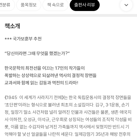
련분류
품목정보
책 속으로
출판사 리뷰
책소개
*** 국가보훈부 추천
“당신이라면 그때 무엇을 했겠는가?”
한국문학의 최전선을 이끄는 17인의 작가들이
폭발하는 상상력으로 되살려낸 역사의 결정적 장면들
교과서와 함께 읽는 감동과 역전의 드라마!
《1945: 이 세계가 사라지기 전에》는 한국 독립운동사의 결정적 장면들을
‘초단편’이라는 형식으로 불러낸 최초의 소설집이다. 김구, 3·1운동, 손기
정, 일장기 말소 사건처럼 널리 알려진 인물과 사건들은 물론, 생존 애국지
사 이하전, 오성규, 이석규, 근우회로 상징되는 여성들의 조직적 각성을 비
롯, 이름 없는 수감자와 남겨진 가족들까지 역사에서 잊혔지만 반드시 기
억해야 할 낯선 얼굴들을 나란히 세운다. 일제강점기 35년과 해방 전후의