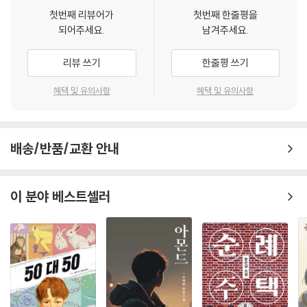
5: 이 세계가 사라지기 전에』는 독립운동을 다룬 문학에서 지금껏 없었던
나타났다 사라지고 아내와 아이들 영상이 몽롱하게 스쳤다. 동천은 독립을
첫번째 리뷰어가
첫번째 한줄평을
‘초단편소설’이라는 형식으로 역사를 다시 불러낸 최초의 시도다. 독립운
되어주세요.
남겨주세요.
보고서야 눈을 감겠다는 삼천맹약은 지킬 수 없음을 알았다.
동의 정신적 지주 김구의 신념과 고독, 일장기를 단 조선의 마라토너 손기
--- p.86
정의 침묵 속 저항, 영화 〈암살〉의 주인공 안옥윤(전지현 분)의 모델이었던
리뷰 쓰기
한줄평 쓰기
남자현의 결단과 실천, 그리고 근우회로 상징되는 여성들의 조직적 각성을
귀신일까? 이 칠흑 같은 어둠을 뚫고 아이가 올 리가 없었다.
비롯해, 서로 다른 위치에서 시대에 맞섰던 17개의 이름과 사건이 짧지만
혜택 및 유의사항
혜택 및 유의사항
그러나 다시 한번, 아이의 목소리가 밤의 습한 공기 중에 선명하게 울려 퍼
강렬한 서사로 펼쳐진다.
졌다.
“아…바…이…… 저 왔어요……”
이 책에 참여한 17인의 소설가는 국가보훈부의 자문을 통해 각자 기려야
--- p.92
배송/반품/교환 안내
한다고 판단한 인물 혹은 사건을 선정하고, 각기 다른 문체와 감각으로 독
립운동의 장면들을 생생히 되살려낸다. 이러한 구성은 독립운동을 어느 한
“헬렌 양, 본명 아니죠?”
시기, 한 인물의 영웅적 성취로 고정하지 않는다. 김구, 3·1운동, 일장기 말
이 분야 베스트셀러
“네, 네? 아, 아닙니다, 저 서헬렌이에요!”
소 사건, 손기정처럼 널리 알려진 인물과 사건은 물론, 생존 애국지사 이하
“하지만 이름표에는 이명자라고 적혀 있는걸.”
전, 오성규, 이석규, 이름 없는 수감자와 남겨진 가족들까지 기록의 가장자
--- p.110
리에 머물렀던 사람과 사건들이 같은 무게로 놓인다. 유명한 역사와 잊힌
역사가 나란히 이어지며, 독립운동은 특정 인물의 업적이 아니라 수많은
“힘이 있다 해도 사람들에게 닿으려면 시간이 걸릴 거 같아. 그래서 박차정
선택과 희생이 누적된 시간으로 드러난다. 이 책은 한국인이라면 반드시
의사의 선택이 이해가 돼. 나라도 나라를 빼앗긴 상황에서 오빠가 독립운
새겨야 할 독립운동의 가장 뜨겁고도 복합적인 얼굴을 몰입도 높은 초단편
동을 하다가 잡혀가면 혼자 방 안에서 글만 쓰고 있을 순 없을 것 같거든.”
소설이라는 형식을 통해 되살려놓는다.