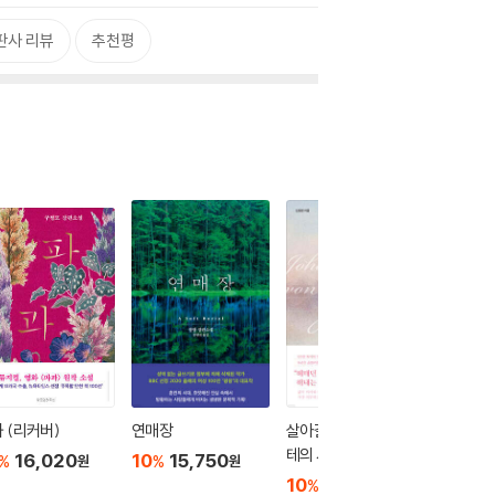
판사 리뷰
추천평
 (리커버)
연매장
살아갈 날들을 위한 괴
빛과 실
테의 시
16,020
10
15,750
10
1
%
%
%
원
원
10
17,100
%
원