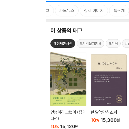
태그
카드뉴스
상세 이미지
책소개
이 상품의 태그
#섬세한시선
#기억을지켜요
#기적
#
안녕이라 그랬어 (집 에
한 말씀만 하소서
디션)
10
15,300
%
원
10
15,120
%
원