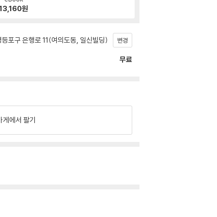
13,160
원
등포구 은행로 11(여의도동, 일신빌딩)
변경
무료
가게에서 팔기