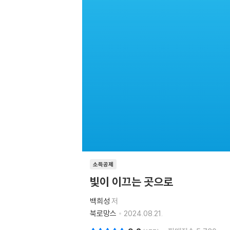
소득공제
빛이 이끄는 곳으로
백희성
저
북로망스
2024.08.21.