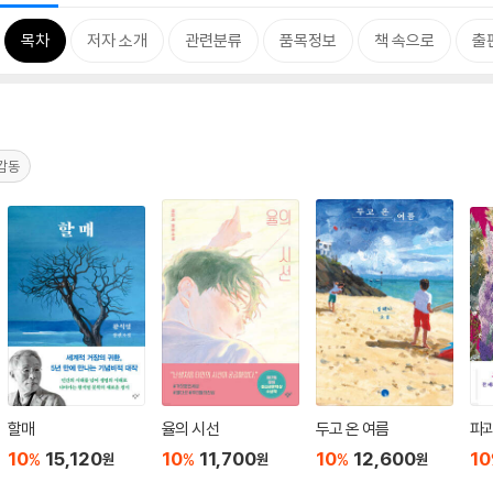
목차
저자 소개
관련분류
품목정보
책 속으로
출
감동
할매
율의 시선
두고 온 여름
파과
10
15,120
10
11,700
10
12,600
10
%
%
%
원
원
원