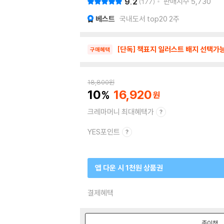
9.2
판매지수
5,730
177
베스트
국내도서 top20 2주
[단독] 책표지 일러스트 배지 선택가능
구매혜택
18,800
원
10
16,920
크레마머니 최대혜택가
YES포인트
앱 다운 시 1천원 상품권
결제혜택
종이책