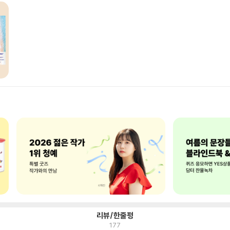
리뷰/한줄평
177