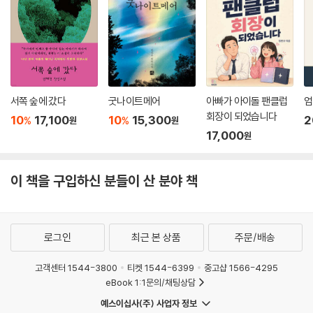
서쪽 숲에 갔다
굿나이트메어
아빠가 아이돌 팬클럽
엄
회장이 되었습니다
10
17,100
10
15,300
2
%
%
원
원
17,000
원
이 책을 구입하신 분들이 산 분야 책
로그인
최근 본 상품
주문/배송
고객센터 1544-3800
티켓 1544-6399
중고샵 1566-4295
eBook 1:1문의/채팅상담
예스이십사(주) 사업자 정보