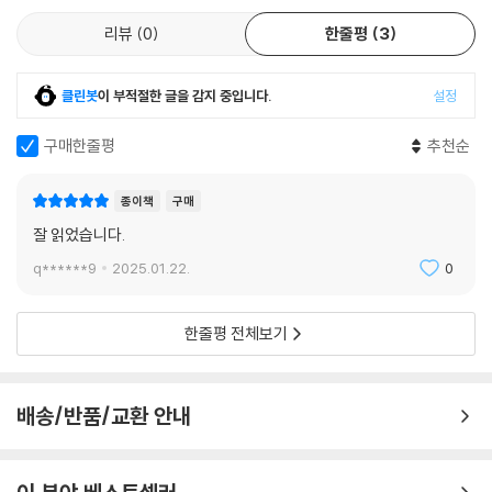
가던 시기, 그 무렵 민권(民權)에 눈뜨며 탄생한 자유민은 김경천 혼자만
리뷰
0
한줄평
3
이 아니었다. 소설 속에는 지청천, 최재형, 이상재, 정재관 등 당시 실존했
던 인물들이 등장하여 국가에 대한 견해와 이념을 들려준다. 그리하여 갈
클린봇
이 부적절한 글을 감지 중입니다.
설정
림길 앞에선 그들의 선택은 독자에게 시대와 개인의 관계, 즉 운명에 대해
숙고하도록 한다. 섬세한 필치로 이 역사적 인물들을 되살려 낸 송호근은
구매한줄평
추천순
작가의 말에서 “민권이란 시민과 국민의 출발점”(11쪽)이라고 썼다. 이야
기 속 묘사되는 세태와 풍경이 ‘관원과 백성’에서 ‘시민과 국민’으로 진보하
종이책
구매
고자 했던 모든 개인의 투쟁을 대변한다. 소설 《연해주》는 김경천과 그의
잘 읽었습니다.
시대를 경유해 현재의 대한민국을 구성하는 우리들, 바로 시민과 국민에
탄생에 관해 이야기하고 있다.
q******9
2025.01.22.
0
우리는 어디서 왔고 어디로 가고 있는가?
한줄평 전체보기
- 경천은 손이 뒤로 묶인 채 광장 바닥에 쓰러진 백군 장교들을 바라봤다.
선혈이 눈을 적셨다. 붉은 피와 백색의 눈이 서로 스며 무엇을 만들어 내는
배송/반품/교환 안내
가. 평화, 독립 혹은 무엇? 잔인한 광경이었다. 역사는 이토록 잔인하고 냉
혹한 장면을 요구하는가? (257쪽)