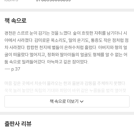
책 속으로
경천은 스르르 눈이 감기는 것을 느꼈다. 숲이 흐릿한 자취를 남기더니 시
야에서 사라졌다. 감미로운 목소리도, 말의 온기도, 통증도 작은 점처럼 점
차 사라졌다. 캄캄한 천지에 별들이 은하수처럼 흘렀다. 아버지와 형의 얼
굴이 떠올랐다 멀어지고, 정화와 딸아이들의 얼굴도 형체를 알 수 없는 어
둠 속으로 밀려들어갔다. 아늑하고 깊은 잠이었다.
--- p.37
마음 깊은 곳에서 치솟아 올라오는 한과 울분과 감동을 주체하지 못했다.
꾹꾹 눌러 놓았던 독립의 기대와 희망이 바위 같은 누름돌을 벌컥 열어젖
히고 솟아 올라왔다. 아, 얼마 만에 느끼는 희열인가. 마음을 누르던 바윗돌
책 속으로 더보기
빗장이 열리자 광서의 몸은 날아갈 것 같았다. 손이 떨렸다. 황실유학생으
로 기슈마루를 탔던 십수 년 전의 그 설렘이 몸을 감쌌다. 제물포 앞바다 파
도가 뱃전을 때렸다.
출판사 리뷰
--- p.135