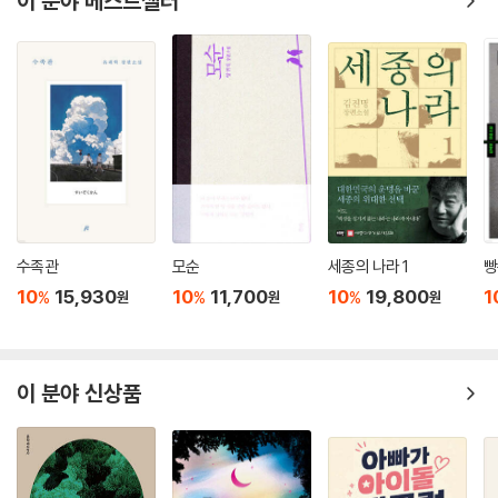
이 분야 베스트셀러
- 혁명을 좇아 연해주로 온 것은 운명이었다. 한 시대가 자신의 인생 속으
로 걸어 들어온 것도 운명이었다. 인간과 혁명이, 혁명과 시대가 운명과 맞
닿아 지피는 포연(砲煙)에 길을 잃을지라도 내처 가야 했다. 인생은 꿈과
현실의 접전(接戰)이 그리는 궤적이다. (360쪽)
소설 《칼의 노래》, 《하얼빈》 등을 쓴 작가 김훈은 이 책의 추천사에 “싸우
던 싸움을 끝까지 싸우는 사람들의 이야기이다. 언어의 길이 끝나는 자리
에서 사람들은 무기를 들었다. 모든 등장인물이 신민(臣民)에서 시민(市
民)으로 진화하려는 열망을 증언한다”(추천의 글 〈말과 총〉 중에서)고 썼
다. 그의 말처럼 송호근은 《연해주》를 통해 ‘제국’에서 ‘민국’으로 변화하던
수족관
모순
세종의 나라 1
빵
세기, 그 요동치는 시대를 산 모든 이가 역사의 강을 온몸으로 건넜음을 도
10
15,930
10
11,700
10
19,800
1
%
%
%
원
원
원
도히 그리고 담담히 그려 낸다. 학문이 미처 밝히지 못한 진실의 영역을 문
학이 환히 비추고 있다. 소설 《연해주》는 ‘인간은 무엇으로 살고 무엇을 해
야 하는가?’라는 질문에 끊임없이 답해 온 송호근이 내놓은 가장 성실한 대
답이 될 것이다.
이 분야 신상품