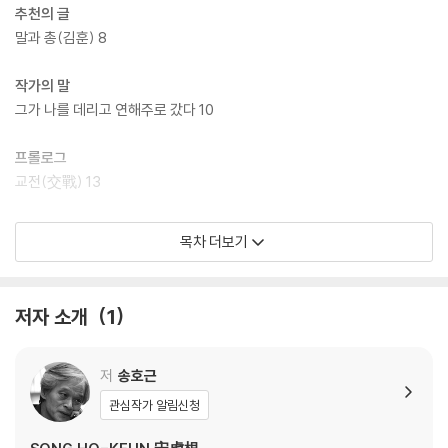
추천의 글
말과 총(김훈) 8
작가의 말
그가 나를 데리고 연해주로 갔다 10
프롤로그
교전(交戰) 13
1부 운명의 문(門)
목차 더보기
대한제국 41
요코하마공원 72
저자 소개
1
방황(彷徨) 93
운명의 문 117
결행(決行) 145
저
송호근
관심작가 알림신청
2부 혁명의 전선