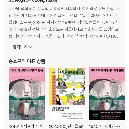
SONG,HO-KEUN,宋虎根
연해주 169
포스텍 석좌교수. 한국의 대표적인 사회학자. 정치와 경제를 포함, 사
수청 독립의병대 195
회 현상과 사회 정책에 관한 정교한 분석으로 널리 알려진 학자이자
추구예프 계곡 217
칼럼니스트로, 2020년까지 〈중앙일보〉에 기명칼럼을 만 17년 동안
진격(進擊) 248
썼다. 1956년 경북 영주 출생으로 서울대학교 사회학과를 졸업하고
폭풍 속으로 278
동 대학원에서 석사 과정을 마쳤다. 역서 『철학과 예술사회학』(198
사랑과 혁명 305
3), 학위 논문을 발전시킨 『칼 만하임의 지식사회학 연구』(1983)를
펼쳐보기
달빛 유언 337
출간한 후, 1984년 미국 하버드 대학교에서 수학했으며 1989년 박
사 학위를 받았다. 귀국 후 한림대학교에서 조교수와 부교수로 재임
송호근
의 다른 상품
에필로그
했고, 1994년 서울대학교 사회학과에
역사는 몸속을 흐른다 363
부록
참고문헌과 인물들에 대하여 368
김경천 연보 370
1945: 이 세계가 사라
2026 소설, 한국을 말
1945: 이 세계가 사라