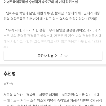
이병주국제문학상 수상작가 송호근의 세 번째 장편소설
망명 계획을 은밀히 고백한 그날 밤 광서의 아내는 펑펑 울었다. 운명을 탓
하는 울음이었고 운명을 받아들인 울음이었다. 망명이라는 낯설고 막막한
- 연해주는 혁명과 분열, 내란과 투쟁, 빨치산 의병대와 제국군대가 대평
삶 앞에서 두 사람은 어떤 기획도 기약도 할 수 없었다. 다만 두 손을 잡고
원의 평화로움을 한꺼번에 깨뜨리고 있는 역사의 현장이었다. (172쪽)
점점 짙어지는 어둠을 맞이할밖에, 다른 도리가 없었다. 봄 새가 울었다. 아
이들은 자고 있었다.
- “우리 시대, 나라가 처한 상황이 우리 운명을 결정한 것이오. 내가, 나 스
--- p.159
스로 나의 운명을 결정하고 싶었는데, 거꾸로 된 거요. 나의 결정권을 시대
에 넘겨줬다고나 할까, 그걸 인정하고 싶지 않은 마음은 나도 같소.” (233
수류탄 수십 발이 갱 속에서 터졌다. 마적들이 쏟아져 나왔다. 기선을 제압
쪽)
당한 적들은 혼비백산 뿔뿔이 달아났다. 경천은 소총 방아쇠를 당겼다. 마
출판사 리뷰 더보기
적들이 굴러떨어졌다.
첫 장편소설 《강화도》(2017)로 이병주국제문학상을 수상한 송호근이
--- p.194
《다시, 빛 속으로》(2018)에 이어 신작 《연해주》를 출간했다. 늘 냉철한 시
선으로 우리 사회를 진단하던 그가 이번에는 뜨거운 이야기로 대한민국의
추천평
“우리 시대, 나라가 처한 상황이 우리 운명을 결정한 것이오. 내가, 나 스스
시원을 되돌아본다. 일제강점기, 연해주에서 활약한 김경천(金擎天, 188
로 나의 운명을 결정하고 싶었는데, 거꾸로 된 거요. 나의 결정권을 시대에
8~1942) 장군이 그 이야기의 주인공이다. 대한제국의 군인 집안에서 태
말과 총
넘겨줬다고나 할까, 그걸 인정하고 싶지 않은 마음은 나도 같소.”
어난 그는 일본 육군사관학교를 나온 뒤 장교로 복무했다. 그러나 대한제
--- p.233
국이 무너지던 당시 김경천은 ‘시민의 자유’에 눈떴고, 3·1만세운동을 현장
서울의 북악산―경복궁―세종로 네거리―서울광장(덕수궁 앞)―남대
에서 목격한 뒤 연해주로 망명해 항일 무장투쟁에 헌신한다. 당시 그의 활
문에 이르는 거리는 조선 왕조의 이념적 축이었고 지금은 대한민국의 상징
시베리아는 광활하고 익명이다. 삼림과 더불어 사는 사람들은 야생 동물처
약상은 ‘백마 탄 김장군’이라는 전설로 러시아와 중국에 회자되어 〈동아일