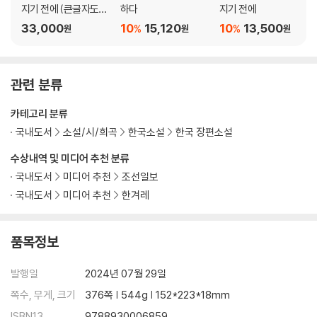
지기 전에 (큰글자도
하다
지기 전에
서)
33,000
10
15,120
10
13,500
%
%
원
원
원
관련 분류
카테고리 분류
국내도서
소설/시/희곡
한국소설
한국 장편소설
수상내역 및 미디어 추천 분류
국내도서
미디어 추천
조선일보
국내도서
미디어 추천
한겨레
품목정보
발행일
2024년 07월 29일
쪽수, 무게, 크기
376쪽 | 544g | 152*223*18mm
ISBN13
9788930006859