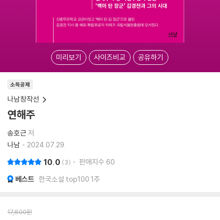
미리보기
사이즈비교
공유하기
소득공제
나남창작선
연해주
송호근
저
나남
2024.07.29.
10.0
판매지수
60
3
베스트
한국소설 top100 1주
17,800
원