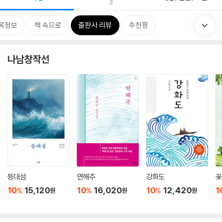
3
목정보
책 속으로
출판사 리뷰
추천평
나남창작선
등대섬
연해주
강화도
꽃
10
15,120
10
16,020
10
12,420
1
%
%
%
원
원
원