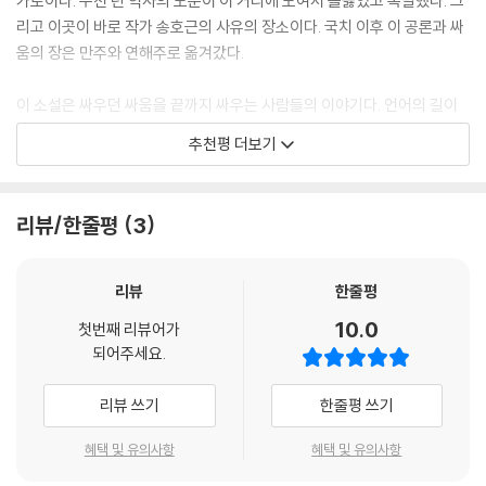
가로이다. 수천 년 역사의 모순이 이 거리에 모여서 들끓었고 폭발했다. 그
럼 이름이 없다. 늑대에 이름을 붙이지 않듯, 그냥 늑대고 여우다. 경천과
보〉 등을 통해 조선에까지 전해졌다. 그러나 국내 진군을 앞두고 소련 정부
리고 이곳이 바로 작가 송호근의 사유의 장소이다. 국치 이후 이 공론과 싸
경옥이 아니고 그냥 사람이다. 익명을 보장하는 삼림이 마치 부드러운 이
의 정치적 희생양이 된 그는 수용소군도에 수감, 그곳에서 생을 마감한다.
움의 장은 만주와 연해주로 옮겨갔다.
불 마냥 느껴졌다. 혁명을 버리고 어디론가 숨어들 수 없을까.
소설 《연해주》는 시베리아 칼바람 속에서도 열정적인 삶을 살았던 위인 김
--- p.240
경천의 생애를 좇으며 당대의 현실과 부딪혀 좌절하는 한 인간의 운명을
이 소설은 싸우던 싸움을 끝까지 싸우는 사람들의 이야기다. 언어의 길이
박진감 있게 그려 낸다.
끝나는 자리에서 사람들은 무기를 들었다. 역사는 개인의 삶 속으로 흘러
경천은 손이 뒤로 묶인 채 광장 바닥에 쓰러진 백군 장교들을 바라봤다. 선
추천평 더보기
들어 왔고 개인들은 몸으로 역사를 감당했다. 이 소설에 나오는 모든 인물
혈이 눈을 적셨다. 붉은 피와 백색의 눈이 서로 스며 무엇을 만들어 내는가.
시민(市民)과 국민(國民)이 탄생한 시원 속으로
이 신민에서 시민으로 진화하려는 인간의 열망을 증언하고 있다. 인간과
평화, 독립 혹은 무엇? 잔인한 광경이었다. 역사는 이토록 잔인하고 냉혹
세계 사이 관계를 설정하는 일은 어렵고 또 어렵다. 중생계는 영원한 미완
한 장면을 요구하는가?
리뷰/한줄평
3
- 경천은 아찔했다. 고종이 여전히 군주로 남아 있는 경천에게 제권은 끝났
성이다.
--- p.257
고 민권이 시작됐다는 선언은 그의 가치관을 일시에 뒤집어 놓을 만큼 충
- 김훈 (소설가)
격적이었다. 민권 시대가 개막됐다! 그 민권은 우리 것이다, 따라서 일본에
리뷰
한줄평
작은 쪽창에서 비춰드는 달빛이 위안이었다. 고향 마을에서 쬐던 달빛처럼
양여한 것은 무효다! 신규식의 포효가 들렸다. (100쪽)
은은했다. 그 달빛을 타고 아버지와 어머니, 동생과 누이들 얼굴이 아련하
10.0
첫번째 리뷰어가
게 내려앉았다. 평범한 생활의 아름다움이었다. 그 평범함을 회복하기 위
되어주세요.
- 평범함을 회복하기 위해 인생을 던졌다. 타인들의 평범함, 이웃들의 평
해 인생을 던졌다. 타인들의 평범함, 이웃들의 평범함이란 얼마나 소중한
범함이란 얼마나 소중한 것인가. 그 속에서 평범하게 살아가고 싶은 소망
것인가.
리뷰 쓰기
한줄평 쓰기
은 왜 이렇게 어렵고 불가능한 것인가. 사랑하는 사람과 평화롭게 한평생
--- p.349
살아가는 것을 막는 이 역사란 대체 무엇인가. (349쪽)
혜택 및 유의사항
혜택 및 유의사항
대한제국 황제였던 고종의 서거로 ‘군주의 나라’에서 ‘국민의 나라’로 옮아