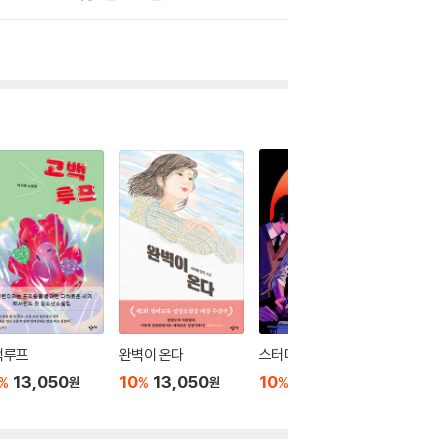
백루프
완벽이 온다
스터디 위드 X
꼬리와 
13,050
10
13,050
10
13,050
10
1
%
%
%
%
원
원
원