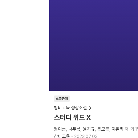
소득공제
창비교육 성장소설
스터디 위드 X
권여름
나푸름
윤치규
은모든
이유리
저
외 
창비교육
2023.07.03.