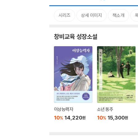
시리즈
상세 이미지
책소개
창비교육 성장소설
이상능력자
소년 동주
10
14,220
10
15,300
%
%
원
원