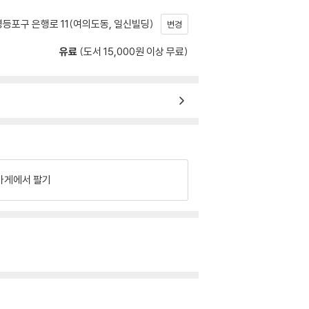
등포구 은행로 11(여의도동, 일신빌딩)
변경
유료
(도서 15,000원 이상 무료)
가게에서 팔기