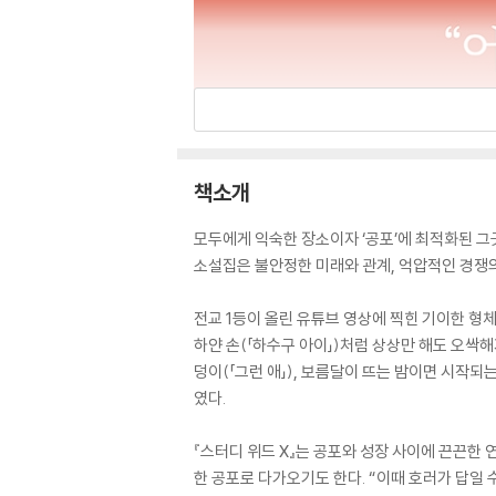
책소개
모두에게 익숙한 장소이자 ‘공포’에 최적화된 그곳
소설집은 불안정한 미래와 관계, 억압적인 경쟁
전교 1등이 올린 유튜브 영상에 찍힌 기이한 형체(
하얀 손(「하수구 아이」)처럼 상상만 해도 오싹해
덩이(「그런 애」), 보름달이 뜨는 밤이면 시작되
였다.
『스터디 위드 X』는 공포와 성장 사이에 끈끈한 
한 공포로 다가오기도 한다. “이때 호러가 답일 