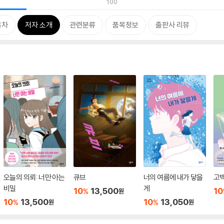
100
목차
저자 소개
관련분류
품목정보
출판사 리뷰
오늘의 의뢰: 너만 아는
큐브
너의 여름에 내가 닿을
고
비밀
게
10
13,500
10
%
원
10
13,500
10
13,050
%
%
원
원