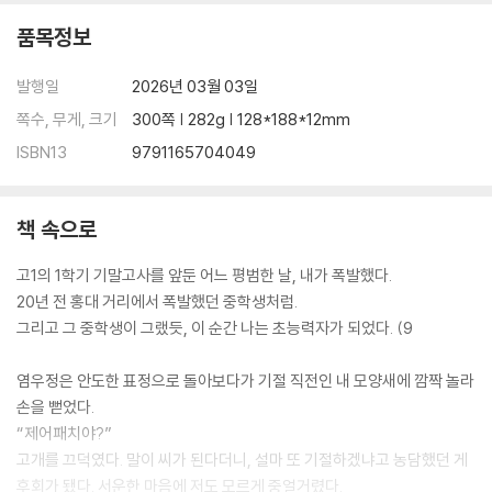
품목정보
발행일
2026년 03월 03일
쪽수, 무게, 크기
300쪽 | 282g | 128*188*12mm
ISBN13
9791165704049
책 속으로
고1의 1학기 기말고사를 앞둔 어느 평범한 날, 내가 폭발했다.
20년 전 홍대 거리에서 폭발했던 중학생처럼.
그리고 그 중학생이 그랬듯, 이 순간 나는 초능력자가 되었다. (9
염우정은 안도한 표정으로 돌아보다가 기절 직전인 내 모양새에 깜짝 놀라
손을 뻗었다.
“제어패치야?”
고개를 끄덕였다. 말이 씨가 된다더니, 설마 또 기절하겠냐고 농담했던 게
후회가 됐다. 서운한 마음에 저도 모르게 중얼거렸다.