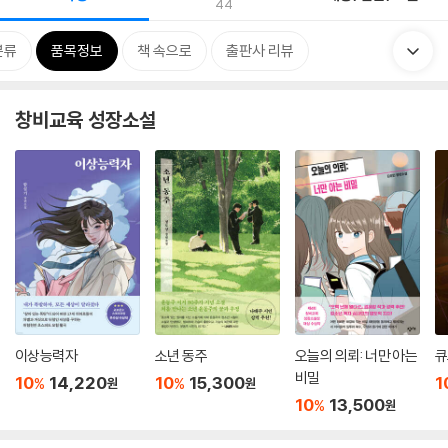
44
분류
품목정보
책 속으로
출판사 리뷰
창비교육 성장소설
이상능력자
소년 동주
오늘의 의뢰: 너만 아는
큐
비밀
10
14,220
10
15,300
1
%
%
원
원
10
13,500
%
원