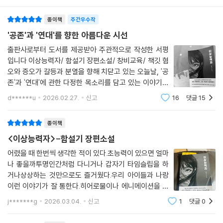
엄마의 죽음 뒤에 가려진 진실을 파헤치기 위한 17세 히어로들의 쾌속 질
종이책
주간우수작
주
'공존'과 '연대'를 향한 아름다운 시선
엄청난 굉음과 연기를 뿜어내며 몸이 폭발해 버린 여고생 채수안. 몸이 터
출판사로부터 도서를 제공받아 주관적으로 작성한 서평
졌다가 곧이어 회복되며 초능력을 갖게 되는, 이른바 ‘대각성’을 일으킨 수
입니다 이상능력자/ 함설기 장편소설/ 창비교육/ 책깃 혐
안은 하루아침에 초능력자가 되어 두려움과 호감, 멸시와 기대를 한 몸에
오와 증오가 갈등과 분열을 향해 치닫고 있는 오늘날, '공
받게 된다. 몇 해 전 초능력자가 일으킨 폭발 때문에 엄마를 떠나보낸 수안
존'과 '연대'에 관한 다정한 목소리를 담고 있는 이야기를
은 인류의 생명과 안전을 괴롭히는 괴물은 사회에서 배제하고 가둬 놓아야
만났다. 제12회 교보문고 스토리대상 우수상 수상작 [이
d******u
2026.02.27.
신고
16
댓글
15
상능력자]다. 함설기 작가는 '초능력'을 소재로 흡입력 강
한다고 주장하는 유튜브에 빠져 ‘초능력자 격리파’에 동조해왔다. 그때 수
한 이야기를 선보였다. SF 물이지
안은 전혀 예상하지 못했다. 자신이 그토록 혐오하던 초능력자가 될 줄
종이책
은…!
<이상능력자>-함설기 장편소설
졸지에 정부기관의 관리 대상이 된 수안은 일상으로 복귀했으나 언제 또
폭발해 피해를 줄지 모른다는 사람들의 불안 때문에 학교에서 따돌림을 받
어렸을 때 한번씩 생각한 적이 있다.초능력이 있으면 얼마
나 좋을까투명인간처럼 다니거나 갑자기 타임슬립을 하
는다. 학교에서 혼자 다니는 신세가 이어지던 어느 날 하굣길에 체육관 공
거나상상하는 것만으로도 즐거웠다.우리 아이들과 나랑
사 구조물이 붕괴하는 사고 현장을 맞닥뜨린 수안은 자기도 모르게 초능력
이런 이야기가 잘 통한다.히어로물이나 에니메이션을 많
을 써서 학생들의 목숨을 구한 뒤 이를 계기로 같은 반 친구 염우정과 가까
이 봐서인지갑자기 힘이 쎄지는 헐크나 액션빔을 쏘는 액
워진다. 모두가 자신에게 괴물이라 손가락질할 때 유일하게 같은 편에 서
j*******g
2026.03.04.
신고
1
댓글
0
션가면이야기를 하며 행복해한다.그런데＜이상능력자＞
준 염우정, 수안에게 든든한 동료가 되어 준 또 다른 ‘대각성’ 남예리와 친
에 나오는 주인공 수안이는초능력을 싫어한다.주인