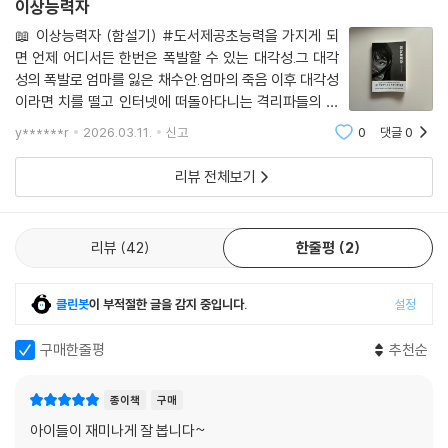
이상능력자
치를 통해 우리 삶을 옥죄는 차별과 낙인, 극단주의와 가짜뉴스가 확산되
는 오늘의 풍경을 정면으로 응시한다. 동시에 가장 증오하던 존재가 되었
📖 이상능력자 (함설기) #도서제공초능력을 가지게 되
면 언제 어디서든 한번은 폭발할 수 있는 대각성.그 대각
을 때 비로소 시작되는 성장의 과정을 밀도 있게 그려낸다.
성의 폭발로 엄마를 잃은 채수안.엄마의 죽음 이후 대각성
특히 이 작품은 각종 SNS와 영상 플랫폼을 통해 무분별하게 퍼지는 거짓
이라면 치를 떨고 인터넷에 떠돌아다니는 격리파들의 주
정보와 자극적인 가짜뉴스 메시지들이 어떻게 청소년의 인식에 스며들고,
장을 지지하며 살아가게 되는데 그러다 어느 날 채수안은
고정관념과 혐오로 굳어지는지를 예리하게 보여준다. 익숙한 알고리즘 속
y******r
2026.03.11.
신고
0
댓글
0
교실을 폭발시키며 대각성이 된다.엄마를 대각성으로 잃
에서 반복적으로 소비되는 말들이 어느 순간부터 진실처럼 받아들여지는
고 강경 격리파로 살아왔는데 알고 보니 수안
리뷰 전체보기
시대에 ‘무엇을 믿고 정보를 어떻게 분별해야 하는 것인가’에 대한 질문을
던진다. 타인을 쉽게 규정하기 전에 한 번 더 생각하고, 의심하고, 능동적으
로 판단하려는 태도야말로 지금 청소년 독자들에게 가장 필요한 힘임을 일
리뷰
42
한줄평
2
깨운다.
자신을 엄마 없는 세상에 혼자 남은 외톨이, 이상한 능력을 가진 괴짜, 정상
이 아닌 상태라 여겼던 수안이 우정과 예리, 주변 어른들과 함께 사건을 통
클린봇
이 부적절한 글을 감지 중입니다.
설정
과하는 모습을 보면서 마침내 이해하게 된다. 자신의 신념만을 절대화하는
태도가 결국 또 다른 폭력을 낳는다는 사실을. 그 깨달음은 우리를 멈추게
구매한줄평
추천순
하는 대신 앞으로 나아가게 한다는 것을. 그렇게 우리는 각자 가진 고유성
을 인정하고, 인간의 선의와 유대가 누군가의 삶을 바꿀 수 있다고 믿으며
종이책
구매
진짜 세상으로 나아갈 수 있다.
아이들이 재미나게 잘 봅니다~