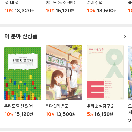
50 대 50
아몬드 (청소년판)
순례 주택
죽
10
13,320
10
15,120
10
13,500
1
%
%
%
원
원
원
이 분야 신상품
우리도 할 말 있어!
열다섯의 온도
우리 소설 탐구 2
오
게
10
15,120
10
13,500
5
16,150
%
%
%
원
원
원
2