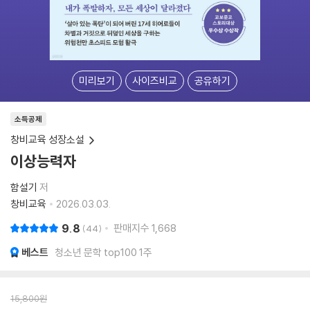
미리보기
사이즈비교
공유하기
소득공제
창비교육 성장소설
이상능력자
함설기
저
창비교육
2026.03.03.
9.8
판매지수
1,668
44
베스트
청소년 문학 top100 1주
15,800
원