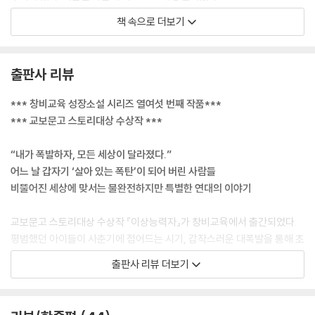
“이것도 잊어버리겠지? 아깝다.”
책 속으로 더보기
기억을 잃어버리는 부작용이 오늘따라 더 원망스러웠다. 이번에는 진짜 기
억하고 싶은데. 아쉬운 표정으로 염우정을 올려다보자, 평소보다 한층 부
드러워진 목소리가 귓가에 닿았다.
출판사 리뷰
“내가 기억할게.
--- p.76
*** 창비교육 성장소설 시리즈 열여섯 번째 작품***
*** 교보문고 스토리대상 수상작 ***
“통제자가 필요하다고 해서 네가 불완전한 건 아냐.”
실은 나도 어제까지는 비슷하게 생각했었다. 엄마가 인터뷰 영상에서 초능
“내가 폭발하자, 모든 세상이 달라졌다.”
력자들이 통제자를 어떻게 받아들이면 좋을지 답하는 말을 듣기 전까지는.
어느 날 갑자기 ‘살아 있는 폭탄’이 되어 버린 사람들
“그저 초능력을 쓸 때 도움이 필요한 것뿐이잖아. 모르는 게 있으면 선생님
비뚤어진 세상에 맞서는 불완전하지만 특별한 연대의 이야기
이 알려 주고 아프면 의사가 봐 주는 것처럼. 엄마가 그랬는데 도움을 받는
건 부족하다는 뜻이 아니래. 도움받는 걸 부끄럽게 여기고 밀어내는 순간
교보문고 스토리대상 수상작 『이상능력자』가 창비교육에서 출간되었다.
진짜 부족해지는 거랬어.”
평범했던 아이들이 사춘기에 접어드는 시기, 갑작스러운 대폭발을 통해 초
--- p.146~147
능력자가 되는 세계를 배경으로, 17세 히어로들이 차별과 편견으로 뒤덮
출판사 리뷰 더보기
인 현실의 이면에 숨겨진 진실을 추적해가는 이야기가 숨 가쁘게 펼쳐진
아니, 아직 안 끝났어. 코트의 주인을 노려보며 이를 악 물었다. 나한테도
다.
초능력이 있어. 그리고 이제는…….
정체 모를 폭발과 함께 청소년이 초능력자로 변하는 기이한 현상이 전 세