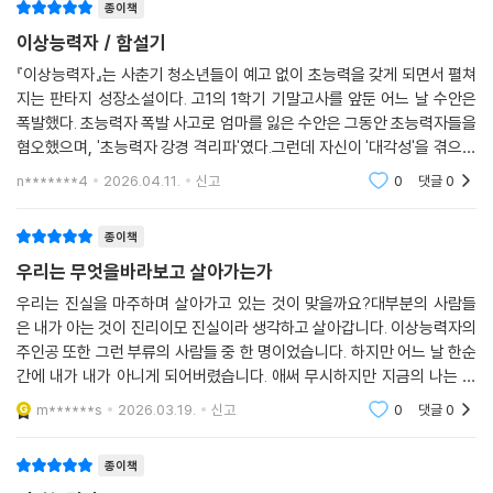
구가 되어 새로운 우정을 쌓아간다.
종이책
그러던 중 엄마의 죽음에 얽힌 의심스러운 정황을 발견하고 진짜 범인이
이상능력자 / 함설기
누구인지 친구들과 진실을 찾아나서기 시작하며 일생일대 최악의 빌런을
『이상능력자』는 사춘기 청소년들이 예고 없이 초능력을 갖게 되면서 펼쳐
만나게 되는데…
지는 판타지 성장소설이다. 고1의 1학기 기말고사를 앞둔 어느 날 수안은
과연 수안은 숨겨진 진실을 밝혀내고 진짜 범인을 잡는 데 성공할 수 있을
폭발했다. 초능력자 폭발 사고로 엄마를 잃은 수안은 그동안 초능력자들을
까.
혐오했으며, '초능력자 강경 격리파'였다.그런데 자신이 '대각성'을 겪으며
초능력자가 되었다. 가장 싫어하던 초능력자가 자신이라는 사실과 타인의
n*******4
2026.04.11.
신고
0
댓글
0
“가장 증오하던 존재가 되었을 때, 진짜 성장이 시작된다.”
따가운 시선
지금 청소년이 반드시 읽어야 할 가장 뜨거운 성장 서사
종이책
“처음 초능력자가 되었을 때, 그 ‘우리’에서 벗어난 것이 제일 무서웠다. 머
우리는 무엇을바라보고 살아가는가
릿속을 몇 년간 잠식해 온 혐오가 나 자신을 향하는 순간순간이 너무 괴로
우리는 진실을 마주하며 살아가고 있는 것이 맞을까요?대부분의 사람들
웠다. 내 인생은 얼마든지 극단적으로 흘러갈 수 있었다. 그런 결말이 바뀌
은 내가 아는 것이 진리이모 진실이라 생각하고 살아갑니다. 이상능력자의
게 된 계기는 놀라울 정도로 사소했다.
주인공 또한 그런 부류의 사람들 중 한 명이었습니다. 하지만 어느 날 한순
염우정한테 고맙다는 말을 하려고 뛰어간 것. (중략) 안 해도 그만이었던
간에 내가 내가 아니게 되어버렸습니다. 애써 무시하지만 지금의 나는 진
작은 행동이 그날 염우정의 목숨을 살리면서 여기까지 이른 것이다” - 「본
정한 내가 아니게 되었죠. 나의 육체와 정신을 가지고 있지만 그 초능력하
m******s
2026.03.19.
신고
0
댓글
0
나 때문에 내가 아
문」(286면) 중에서
종이책
창비교육 성장소설 열여섯 번째 작품인 『이상능력자』는 초능력이라는 장