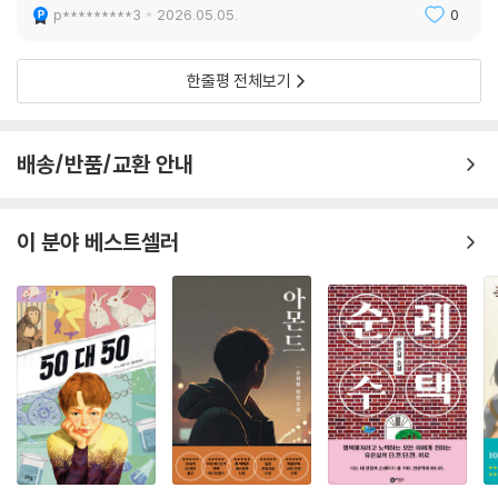
p*********3
2026.05.05.
0
“나와 다른 사람을 이해하는 일은 많은 노력이 필요하죠. 일부러 애쓰지 않
으면 내가 속하지 않은 집단에 대해 알 길이 없는 현실 때문에, 우리나라뿐
아니라 세계적으로도 혐오가 더욱 득세하는 게 아닐까 싶습니다.” - 「작가
한줄평 전체보기
의 말」 중에서
배송/반품/교환 안내
이 분야 베스트셀러