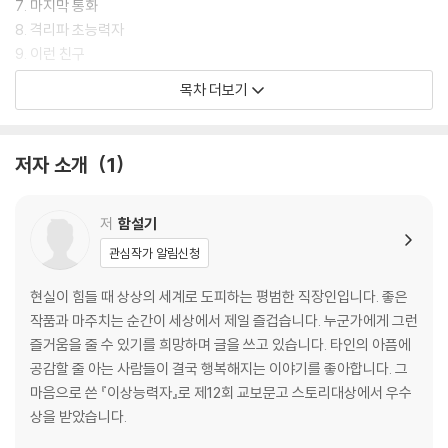
7. 마지막 통화
8. 격리파 초능력자
9. 이런 친구
10. 죽을 수 없었어
목차 더보기
11. 들은 대로
12. 다른 방법
13. 친숙한 사람
저자 소개
1
14. 초능력은 쓰기 나름
15. 진화
16. 이상능력자
저
함설기
에필로그
관심작가 알림신청
현실이 힘들 때 상상의 세계로 도피하는 평범한 직장인입니다. 좋은
작품과 마주치는 순간이 세상에서 제일 즐겁습니다. 누군가에게 그런
즐거움을 줄 수 있기를 희망하며 글을 쓰고 있습니다. 타인의 아픔에
공감할 줄 아는 사람들이 결국 행복해지는 이야기를 좋아합니다. 그
마음으로 쓴 『이상능력자』로 제12회 교보문고 스토리대상에서 우수
상을 받았습니다.