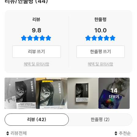
리뷰/한줄평
44
나를 위해 쓸 때도 됐지.
계적으로 잇따라 발생하는 근미래 한국, 초능력자의 사고로 엄마를 잃었던
두 손을 앞으로 내뻗었다. 내 힘에 붙잡힌 긴 코트 자락이 손바닥에 자석처
수안은 얼마 지나지 않아 자신 역시 초능력을 갖게 된다. 원치 않게 ‘살아
럼 달라붙었다. (200~201
있는 폭탄’이 된 그는 엄마의 죽음을 둘러싼 의혹과 자신을 위협하는 존재
리뷰
한줄평
들을 맞닥뜨리며 옳고 그름과 선택의 문제 앞에서 끊임없이 방황한다. 그
9.8
10.0
“당신은 소름 끼칠 만큼 끈질겨.”
리고 수안이 능력을 사용할 때마다 상황은 걷잡을 수 없는 쪽으로 흘러가
“너도 세상을 살다 보면 알겠지만, 강한 쪽이 이기는 게 아냐. 더 끈질긴 쪽
는데…
이 이기지. 언제나 그래.”
『이상능력자』는 초능력자들의 거침없는 모험을 기반으로 지금 우리 사회
리뷰 쓰기
한줄평 쓰기
이 와중에도 훈계질이네. 분한 마음을 억누르고 주변을 둘러보았다. 우리
에 스며든 배타적 정서와 혐오 문제를 더욱 첨예하게 파고든다. 동시에 이
가 착륙한 곳은 나무가 적어 달빛이 닿지만 주위는 한 치 앞도 보이지 않는
작품은 저마다 상처가 있는 청소년들이 서로의 손을 붙잡고 끝내 사건의
혜택 및 유의사항
혜택 및 유의사항
어둠에 잠겨 있었다.
중심으로 걸어 들어가는 이야기이기도 하다. 갑작스레 초능력을 얻은 수안
과 그의 곁에서 자리를 지켜주는 친구 염우정, 남예리는 어른들의 판단을
기다리는 대신 스스로 질문하고, 부딪히고, 선택을 감행한다. 우여곡절 끝
14
--- p.260~261
에 진실을 향해 나아가는 이들의 연대는 누군가를 구원하는 힘이 되고, 마
더보기
침내 세상을 바꾸는 작은 균열이 된다. 초능력보다 더 강력한 것은 결국 서
로를 믿고 기다려주는 용기라는 사실을, 이들은 몸소 증명해 보인다.
리뷰
42
한줄평
2
“나한테도 초능력이 있어.
그리고 이제는 나를 위해 쓸 때도 됐지.”
리뷰전체
추천순
전 세계를 뒤흔든 초능력자들의 대각성