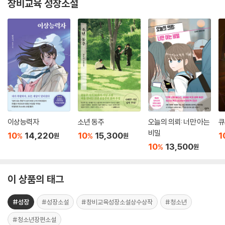
창비교육 성장소설
이상능력자
소년 동주
오늘의 의뢰: 너만 아는
큐
비밀
10
14,220
10
15,300
1
%
%
원
원
10
13,500
%
원
이 상품의 태그
#성장
#성장소설
#창비교육성장소설상수상작
#청소년
#청소년장편소설