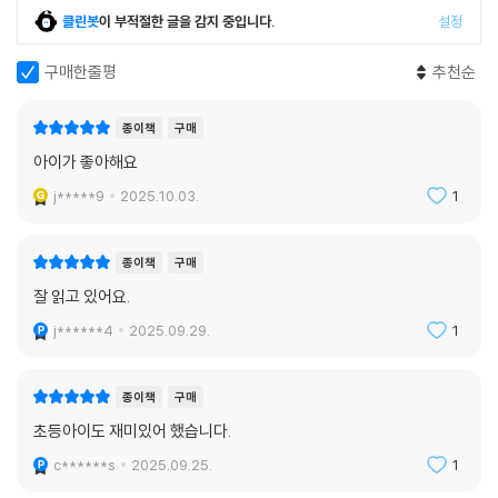
기가 되었다고 말하며 이 작품을 통해 개인의 선의와 인간의 유대에 대한
믿음을 재확인했다는 소감을 밝혔다.
클린봇
이 부적절한 글을 감지 중입니다.
설정
창비교육 성장소설 시리즈는 성장을 인생 전반에 걸쳐 추구해야 하는 가치
구매한줄평
추천순
로 인식하며 다양한 모습의 성장을 탐색해 왔다. 『오늘의 의뢰: 너만 아는
비밀』은 그 누구보다 자신에 대해 깊게 고민하고 선의에 따라 행동하며 친
종이책
구매
구들과 연대하는 청소년들의 이야기를 통해 청소년 스스로 자신의 성장을
아이가 좋아해요
일궈내는 모습을 보여 주었다. 작품을 읽으며 청소년 독자는 바람직한 성
장에 대한 감각을 익히고, 성인 독자들은 청소년의 가능성을 새롭게 인식
j*****9
2025.10.03.
1
하는 계기를 만들 수 있을 것이다.
종이책
구매
잘 읽고 있어요.
j******4
2025.09.29.
1
종이책
구매
초등아이도 재미있어 했습니다.
c******s
2025.09.25.
1