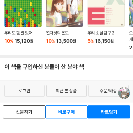
우리도 할 말 있어!
열다섯의 온도
우리 소설 탐구 2
오
게
10
15,120
10
13,500
5
16,150
%
%
%
원
원
원
2
이 책을 구입하신 분들이 산 분야 책
로그인
최근 본 상품
주문/배송
고객센터 1544-3800
티켓 1544-6399
중고샵 1566-4295
선물하기
바로구매
카트담기
eBook 1:1문의/채팅상담
예스이십사(주) 사업자 정보