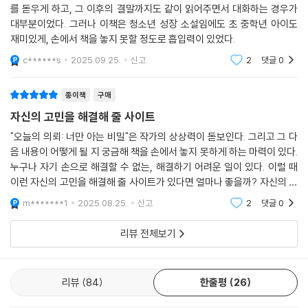
보통은 책을 읽게 하기 위해 초반부를 양육자인 내가 읽어서 아이의 흥미
흥미, 재미, 의미 삼박자를 고루 갖춘 청소년소설이 왔다!
를 돋우게 하고, 그 이후의 결말까지도 같이 읽어주면서 대화하는 경우가
제4회 창비교육 성장소설상 대상 수상작
대부분이었다. 그러나 이책은 청소년 성장 소설임에도 초 중학년 아이도
이 작품은 제4회 창비교육 성장소설상 대상 수상작이다. 심사 위원(김민
재미있게, 손에서 책을 놓지 못할 정도로 흡입력이 있었다.
령, 김선산, 정은숙, 최배은)들은 “흥미로운 설정과 속도감 있는 서사로 읽
c******s
2025.09.25.
신고
2
댓글
0
는 재미를 느끼게 해 주는 작품, 문제 해결에 뛰어든 중학생들이 저마다 지
닌 약점에도 불구하고 밝고 건강하다는 것도 큰 장점”이라는 상찬을 보내
며 이 작품을 수상작으로 낙점했다.
종이책
구매
자신의 고민을 해결해 줄 사이트
본심에 참여한 100명이 넘는 독자 심사단 역시 짜임새 있는 스토리, 끝까
"오늘의 의뢰: 너만 아는 비밀"은 작가의 상상력이 돋보인다. 그리고 그 다
지 단숨에 읽게 만드는 필력, 긍정적인 청소년 인물 묘사와 시의적절한 소
음 내용이 어떻게 될 지 궁금해 책을 손에서 놓지 못하게 하는 마력이 있다.
재 등을 꼽으며 압도적인 지지를 보내 주었다. 이들은 “청소년들이 서로 도
누구나 자기 손으로 해결할 수 없는, 해결하기 어려운 일이 있다. 이럴 때
우며 실제적인 해결 방법을 고민하는 면모가 인상적” “어떤 상부상조는 몹
이런 자신의 고민을 해결해 줄 사이트가 있다면 얼마나 좋을까? 자신의 정
시 위험하다” 등의 의견을 직접 남기며 여느 평론가 못지않은 안목을 보여
체가 드러나지 않으면서 자신이 직접 해결하는 것이 아니라 다른 누군가에
m*******1
2025.08.25.
신고
2
댓글
0
주었다.
의해 쉽게
리뷰 전체보기
생애 첫 장편으로 수상의 영예를 거머쥔 김성민 작가는 ‘내겐 어려운 문제
도 누군가에겐 쉬운 것이 될 수 있지 않을까? 불특정 다수가 익명으로 활동
하는 곳에서 과연 무해한 소원만이 거래될까?’ 하는 생각이 작품 집필의 동
리뷰
84
한줄평
26