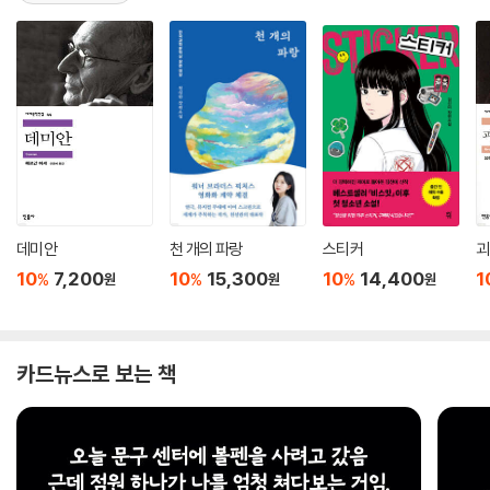
데미안
천 개의 파랑
스티커
괴
10
7,200
10
15,300
10
14,400
1
%
%
%
원
원
원
카드뉴스로 보는 책