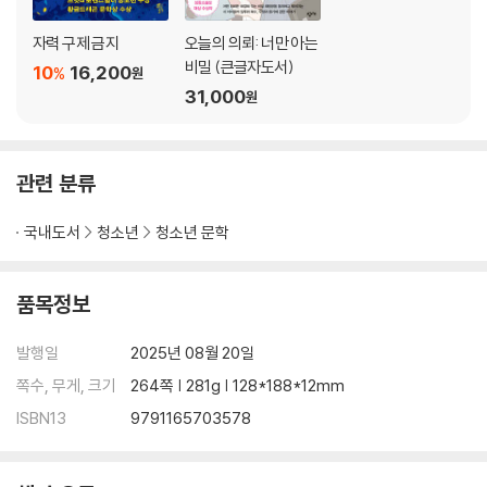
자력 구제 금지
오늘의 의뢰: 너만 아는
비밀 (큰글자도서)
10
16,200
%
원
31,000
원
관련 분류
국내도서
청소년
청소년 문학
품목정보
발행일
2025년 08월 20일
쪽수, 무게, 크기
264쪽 | 281g | 128*188*12mm
ISBN13
9791165703578