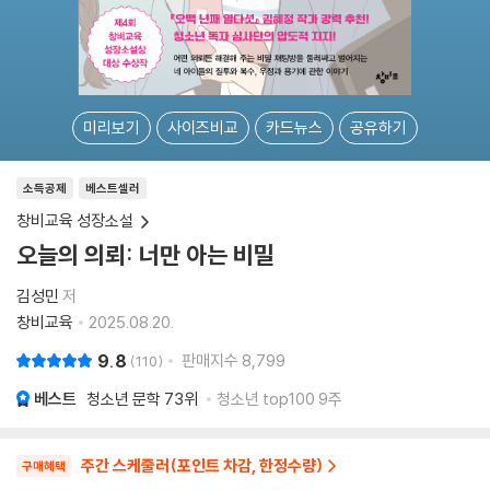
미리보기
사이즈비교
카드뉴스
공유하기
소득공제
베스트셀러
창비교육 성장소설
오늘의 의뢰: 너만 아는 비밀
김성민
저
창비교육
2025.08.20.
9.8
판매지수
8,799
110
베스트
청소년 문학
73위
청소년 top100 9주
주간 스케줄러(포인트 차감, 한정수량)
구매혜택