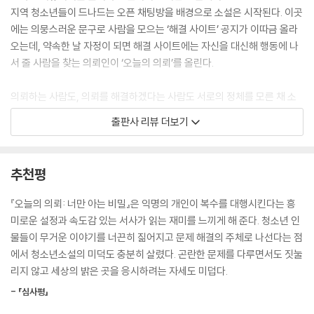
않았고, 누군가와 친해지려 하지도 않았다.
지역 청소년들이 드나드는 오픈 채팅방을 배경으로 소설은 시작된다. 이곳
--- p.117
에는 의뭉스러운 문구로 사람을 모으는 ‘해결 사이트’ 공지가 이따금 올라
오는데, 약속한 날 자정이 되면 해결 사이트에는 자신을 대신해 행동에 나
넌 동아리 활동하면서 늘 바쁘다고, 좋아하는 게 확실해서 좋겠다고 그러
서 줄 사람을 찾는 의뢰인이 ‘오늘의 의뢰’를 올린다.
더라. 밝은 앤데 그럴 때마다 영 기운이 없어 보여. 자기는 하고 싶은 것도
없고, 잘하는 것도 없어서 걱정이라고.
의뢰하는 사람도, 의뢰를 해결하겠다는 사람도 서로의 정체를 모른 채 소
--- p.162
통하는 이 게시판에는 전교 1등을 독차지해 온 아이가 시험을 망치게 해 달
출판사 리뷰 더보기
라거나, 용기가 없어 다가가지 못하고 있는 여학생의 신상을 털어 달라는
내가 누군지 밝히지 않는 대신, 상대가 누군지도 알려고 하면 안 돼. 다른
등 떳떳하지 못한 욕망을 해소하려는 이들의 사연으로 가득하다.
사람의 가려운 곳을 긁어 주는 대가로 자기 손으로 차마 하지 못하는 일을
추천평
떠넘길 수 있는 곳. 그게 해결 사이트야.
성공적으로 의뢰를 수행한 사람에게 다음 의뢰를 올릴 자격이 주어지는 이
--- p.193
곳에 청소년 문예 대회 수상작이 표절임을 밝혀 달라는 의뢰가 올라온다.
『오늘의 의뢰: 너만 아는 비밀』은 익명의 개인이 복수를 대행시킨다는 흥
공들여 쓴 글을 포기하고 하루아침에 쓴 글을 출품해 대상까지 거머쥔 이
미로운 설정과 속도감 있는 서사가 읽는 재미를 느끼게 해 준다. 청소년 인
자신에게는 울며불며 바보짓을 함께 해 주는 친구가 있었고, 동네 사람들
미심쩍은 사건을 파헤쳐 달라는 사연을 바탕으로 이야기는 주제에 저벅저
물들이 무거운 이야기를 너끈히 짊어지고 문제 해결의 주체로 나선다는 점
의 편견과 몰이해에 함께 맞설 이웃이 있었으며, 맛있는 반찬이 하나 남으
벅 다가간다.
에서 청소년소설의 미덕도 충분히 살렸다. 곤란한 문제를 다루면서도 짓눌
면 안 팔고 따로 빼놓는 엄마가 있었다. 이제 확실히 알겠다. 번듯하고 높은
리지 않고 세상의 밝은 곳을 응시하려는 자세도 미덥다.
집에 산다고 다 행복한 건 아니라는 것을.
??오늘의 의뢰: 너만 아는 비밀??은 게임처럼 운영되는 온라인 게시판과
- 「심사평」
--- p.242
그곳에 올라온 어두운 마음들을 소재로 삼아 독자의 시선을 사로잡는다.