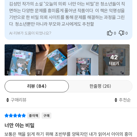
부모님의 이혼으로 도경이 이사를 오면서 해민과 도경은 만난다. 미혼모
김성민 작가의 소설 "오늘의 의뢰: 너만 아는 비밀"은 청소년들이 직
엄마와 단둘이 사는 해민은 비슷한 처지의 도경에게 호기심을 느끼고 동네
면하는 다양한 문제를 흥미롭게 풀어낸 작품이다. 이 책은 익명성을
기반으로 한 비밀 의뢰 사이트를 통해 문제를 해결하는 과정을 그린
와 학교를 오가며 둘은 점차 가까워진다. 가정사에 연연하지 않고 씩씩하
다. 청소년뿐만 아니라 부모와 교사에게도 추천할 만하며, 청소년의
게 열다섯을 살아내는 해민과 도경의 모습이 대견하다. 자칫 무겁게 느껴
심리와 특성을 엿볼 수 있는 기회를
질 수 있는 소재를 담백하게 표현해 독자들이 부담스럽지 않게 인물에 가
닿을 수 있도록 처리한 작가의 솜씨와 배려가 돋보인다.
AI 리뷰가 도움이 되었나요?
0
0
학교 정보통을 자처하는 한편 자신의 앞날에 대한 걱정이 가득한 주영, 작
가가 되고 싶은 꿈과 어른들의 기대 사이에서 좌절하는 소정 역시 당차고
42
야무진 모습과 소심하고 혼란스러운 면모를 함께 표현해 청소년 인물 각각
더보기
의 개성을 입체적으로 느낄 수 있다.
2
2
청소년들이 문제에 주체적으로 개입하고 행동하는 인물로 표현된 점 또한
리뷰
84
한줄평
26
이 작품이 청소년소설로서 높은 평가를 받은 이유다. 어른들의 섣부른 개
입 없이도 해민의 글이 표절임을 퍼뜨려 달라는 의뢰의 진실을 밝히고, 좌
구매리뷰
추천순
절에 빠져 잘못된 선택을 한 친구를 감싸고, 기쁨과 슬픔을 나눌 친구와 가
족의 소중함을 스스로 깨닫는 아이들의 모습은 청소년들이 스스로 더 나은
종이책
구매
방향으로 성장할 수 있는 힘을 지니고 있음을 증명한다.
너만 아는 비밀