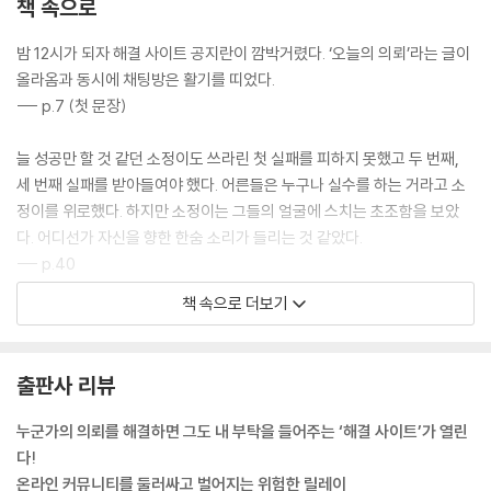
책 속으로
밤 12시가 되자 해결 사이트 공지란이 깜박거렸다. ‘오늘의 의뢰’라는 글이
올라옴과 동시에 채팅방은 활기를 띠었다.
--- p.7 (첫 문장)
늘 성공만 할 것 같던 소정이도 쓰라린 첫 실패를 피하지 못했고 두 번째,
세 번째 실패를 받아들여야 했다. 어른들은 누구나 실수를 하는 거라고 소
정이를 위로했다. 하지만 소정이는 그들의 얼굴에 스치는 초조함을 보았
다. 어디선가 자신을 향한 한숨 소리가 들리는 것 같았다.
--- p.40
책 속으로 더보기
엄마가 정말 하고 싶은 말이 무엇인지는 이미 알고 있었다. 주눅 들지 말고
당당하라고. 남의 말에 상처받지 말라고. 엄마가 다, 미안하다고. 해민이는
코끝이 찡해지며 눈물이 나오려는 것을 참았다.
출판사 리뷰
--- p.66
누군가의 의뢰를 해결하면 그도 내 부탁을 들어주는 ‘해결 사이트’가 열린
평범해 보이던 도경이의 삶은 엉망이 되어 버렸다. 이사와 전학을 마친 도
다!
경이는 모든 일에 의욕이 없었다. 새로운 생활에 적응하려고 굳이 애쓰지
온라인 커뮤니티를 둘러싸고 벌어지는 위험한 릴레이