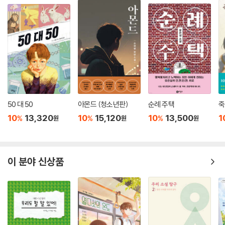
50 대 50
아몬드 (청소년판)
순례 주택
죽
10
13,320
10
15,120
10
13,500
1
%
%
%
원
원
원
이 분야 신상품