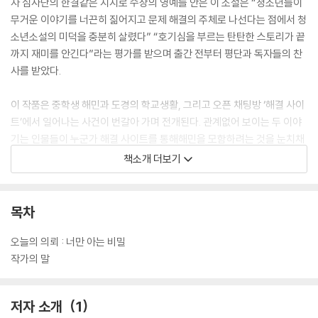
자 심사단의 한결같은 지지로 수상의 영예를 안은 이 소설은 “청소년들이
무거운 이야기를 너끈히 짊어지고 문제 해결의 주체로 나선다는 점에서 청
소년소설의 미덕을 충분히 살렸다” “호기심을 부르는 탄탄한 스토리가 끝
까지 재미를 안긴다”라는 평가를 받으며 출간 전부터 평단과 독자들의 찬
사를 받았다.
이 작품은 중학생 해민과 도경의 학교생활, 그리고 오픈 채팅방 ‘해결 사이
트’에서 일어나는 사건이 번갈아 가며 전개된다. 관계없어 보이는 두 이야
기는 인물들이 누군가 해결 사이트를 통해해민을 모함하려는 것을 눈치채
며 하나로 맞물린다. 비밀리에 열리는 오픈 채팅방, 악의가 다분한 의뢰인
책소개 더보기
의 정체 등 미스터리를 가미한 이야기가 팽팽한 긴장과 소설적 재미를 선
사한다.
목차
『오늘의 의뢰: 너만 아는 비밀』은 청소년들이 그들을 둘러싼 고민을 친구
들과 나누며 현명히 대처해 나가는 모습을 짜임새 있게 풀어내 재미는 물
오늘의 의뢰 : 너만 아는 비밀
론 의미까지 두루 갖추었다. 청소년이 먼저 집어 드는 소설, 교사나 학부모
작가의 말
가 부담 없이 권할 수 있는 소설로 제격이다.
저자 소개
1