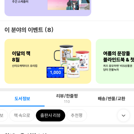
이 분야의 이벤트
8
리뷰/한줄평
도서정보
배송/반품/교환
110
보
책 속으로
출판사 리뷰
추천평