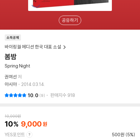
공유하기
소득공제
바이링궐 에디션 한국 대표 소설
봄밤
Spring Night
권여선
저
아시아
2014.03.14.
10.0
판매지수
918
9
10,000
원
10
9,000
YES포인트
500원 (5%)