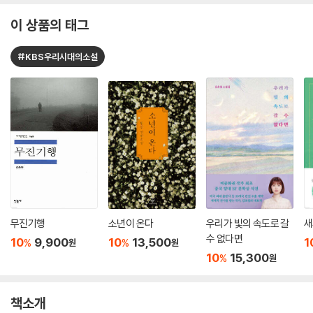
이 상품의 태그
#KBS우리시대의소설
무진기행
소년이 온다
우리가 빛의 속도로 갈
새
수 없다면
10
9,900
10
13,500
1
%
%
원
원
10
15,300
%
원
책소개