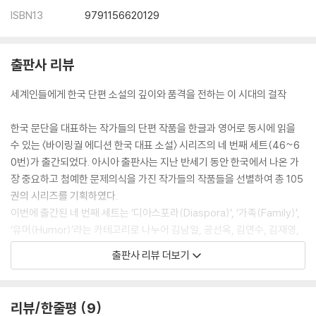
ISBN13
9791156620129
출판사 리뷰
세계인들에게 한국 단편 소설의 깊이와 품격을 전하는 이 시대의 걸작
한국 문단을 대표하는 작가들의 단편 작품을 한글과 영어로 동시에 읽을
수 있는 〈바이링궐 에디션 한국 대표 소설〉 시리즈의 네 번째 세트(46~6
0번)가 출간되었다. 아시아 출판사는 지난 반세기 동안 한국에서 나온 가
장 중요하고 첨예한 문제의식을 가진 작가들의 작품들을 선별하여 총 105
권의 시리즈를 기획하였다.
이번에 출간된 네 번째 세트는 ‘디아스포라(Diaspora)’, ‘가족(Family)’,
‘유머(Humor)’라는 카테고리로 나누어 김남일, 공선옥, 김연수, 김재영,
이경 (디아스포라) / 천승세, 전상국, 이동하, 이혜경, 권여선 (가족) / 한
출판사 리뷰 더보기
창훈, 전성태, 이기호, 김중혁, 김종광 (유머) 등 한국 대표 작가들의 중요
단편 소설들을 기획, 분류하여 수록하였다.
이번에 출간된 네 번째 세트에는 가족이라는 관계의 전형적인 의미가 점점
리뷰/한줄평
9
다양한 형태로 분화되어 가는 한국 사회의 모습을 다루고 있다. 단일민족