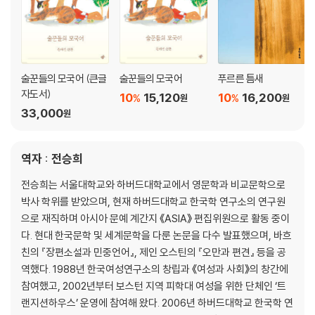
술꾼들의 모국어 (큰글
술꾼들의 모국어
푸르른 틈새
자도서)
10
15,120
10
16,200
%
%
원
원
33,000
원
역자 : 전승희
전승희는 서울대학교와 하버드대학교에서 영문학과 비교문학으로
박사 학위를 받았으며, 현재 하버드대학교 한국학 연구소의 연구원
으로 재직하며 아시아 문예 계간지 《ASIA》 편집위원으로 활동 중이
다. 현대 한국문학 및 세계문학을 다룬 논문을 다수 발표했으며, 바흐
친의 『장편소설과 민중언어』, 제인 오스틴의 『오만과 편견』 등을 공
역했다. 1988년 한국여성연구소의 창립과 《여성과 사회》의 창간에
참여했고, 2002년부터 보스턴 지역 피학대 여성을 위한 단체인 ‘트
랜지션하우스’ 운영에 참여해 왔다. 2006년 하버드대학교 한국학 연