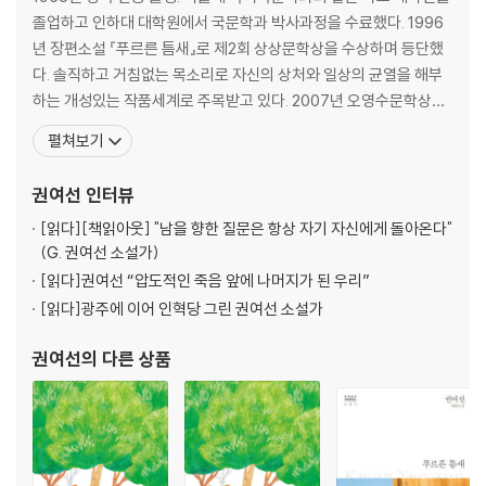
졸업하고 인하대 대학원에서 국문학과 박사과정을 수료했다. 1996
년 장편소설 『푸르른 틈새』로 제2회 상상문학상을 수상하며 등단했
다. 솔직하고 거침없는 목소리로 자신의 상처와 일상의 균열을 해부
하는 개성있는 작품세계로 주목받고 있다. 2007년 오영수문학상을
수상했다. 2008년도 제32회 이상문학상 수상작인 '사랑을 믿다'는
펼쳐보기
남녀의 사랑에 대한 감정과 그 기복을 두 겹의 이야기 속에 감추어 묘
사하여 호평을 얻었다. 저서로는 소설집 『처녀치마』, 『분홍 리본의 시
권여선
인터뷰
절』, 『내 정원의 붉은 열매』, 『비자나무 숲』
[읽다]
[책읽아웃] "남을 향한 질문은 항상 자기 자신에게 돌아온다"
(G. 권여선 소설가)
[읽다]
권여선 “압도적인 죽음 앞에 나머지가 된 우리”
[읽다]
광주에 이어 인혁당 그린 권여선 소설가
권여선
의 다른 상품