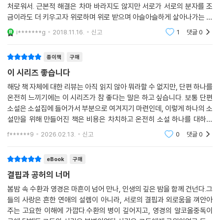
탄생하여 원작의 품격과 매력을 살렸다. 영어 번역의 질을 최우선으로 삼
처로워서. 근본적 해결은 차마 바라지도 않지만 서로가 서로의 분자를 조
고 브루스 풀턴(브리티시 컬럼비아대), 테오도르 휴즈(컬럼비아 대학교),
금이라도 더 키우고자 위로하며 위로 받으며 아슬아슬하게 살아나가는 그
안선재(서강대학교 영문학 명예교수), 전승희(하버드대학교 한국학 연구
힘이 진부하게도 느껴질 사랑이라는 것에 다시 한번 고개를 조아리게 된
i*******g
2018.11.16.
신고
1
댓글
0
소 연구원) 등 한국 문학 번역 권위자들은 물론 현지 내러티브 번역자들이
다. 아무리 주변에서
대거 참여하였다. 그리하여 그간 한국 문학을 영어로 번역했을 때 느껴지
종이책
구매
는 번역투의 어색함과 딱딱함을 벗어던진, 영어 독자들도 자연스럽게 읽을
이 시리즈 좋습니다
수 있는 텍스트로 갈고 닦았다.
해당 책 자체에 대한 리뷰는 아직 읽지 않아 뭐라할 수 없지만, 단편 하나를
지난 반세기 동안 한국에서 나온 가장 중요하고 첨예한 문제의식을 가진
온전히 느끼기에는 이 시리즈가 참 좋다는 말은 하고 싶습니다. 보통 단편
소설은 소설집에 들어가서 부분으로 여겨지기 마련인데, 이렇게 하나의 소
작가들의 작품
설만을 위해 만들어진 책은 비용은 차치하고 온전히 소설 하나를 대하는
미국 컬럼비아대학교 동아시아학과 한국문학 교수인 테오도어 휴즈와 하
느낌이라 좋습니다. 시리즈에서 선정한 것들도 좋은 작품이 많구요.
버드대학교 동아시아학과 한국문학 교수인 데이비드 매캔이 〈바이링궐 에
f******9
2026.02.13.
신고
0
댓글
0
디션 한국 대표 소설〉 시리즈의 출간을 반기며 추천사를 썼다. 테오도어 휴
즈는 이 시리즈가 세계의 독자들에게 “한국 문학의 풍부함을 들여다 볼 수
eBook
구매
있는 창”이 될 것으로 추천했다. 데이비드 매캔은 “최상의 번역자와 편집
결핍과 공허의 너머
자들이 작업한 시리즈”로 칭찬하며 국경과 언어의 벽을 넘어 사랑받는 한
봄밤 속 수환과 영경은 마흔이 넘어 만나, 인생의 깊은 밤을 함께 건넌다.그
국 문학에 대한 기대를 표현했다.
들의 사랑은 흔한 연애의 설렘이 아니라, 서로의 결핍과 외로움을 껴안아
주는 고요한 이해에 가깝다.수환의 병이 깊어지고, 영경의 알코올중독이
사랑의 플롯, 플롯의 승리