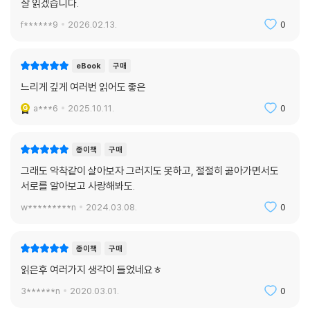
잘 읽겠습니다.
세계를 향해 열려 있는 한국문학의 새로운 창, 4부 디아스포라 문학을 기
f******9
2026.02.13.
0
대합니다!
I look forward to reading the “Diaspora Literature” series, Kor
ean literature's newly opened window to the world.
eBook
구매
_단편 ?코끼리?의 소설가 김재영 (Novelist Kim Jae-young)
느리게 깊게 여러번 읽어도 좋은
a***6
2025.10.11.
0
보다 많은 세계의 독자들이 흥미롭고도 열정적인 한국소설에 탐닉하는 계
기가 되기를 비손합니다.
I sincerely pray that this story will provide an opportunity to at
종이책
구매
tract more readers around the world to the fascinating, passi
그래도 악착같이 살아보자 그러지도 못하고, 절절히 곪아가면서도
onate world of Korean literature.
서로를 알아보고 사랑해봐도.
_단편 ?전당포를 찾아서?의 소설가 김종광 (Novelist Kim Chong-kw
w*********n
2024.03.08.
0
ang)
어쩌다 길을 잃게 되었는데, 식사동 가구공장 일대였습니다. 진흙길이었
종이책
구매
고, 길마다 타이어 자국이 깊게 패어 있었습니다. 공장마다 문을 활짝 열어
읽은후 여러가지 생각이 들었네요ㅎ
놓아서 일하는 외국인 노동자들을 볼 수 있었습니다. 가끔 제 쪽을 흘깃댔
3******n
2020.03.01.
0
습니다. 낯선 여자가 이방인처럼 보였겠지요. ?먼지별?이 다른 나라 말로,