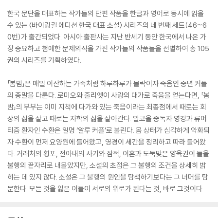
한국 문단을 대표하는 작가들의 단편 작품을 한글과 영어로 동시에 읽을
수 있는 〈바이링궐 에디션 한국 대표 소설〉 시리즈의 네 번째 세트(46~6
0번)가 출간되었다. 아시아 출판사는 지난 반세기 동안 한국에서 나온 가
장 중요하고 첨예한 문제의식을 가진 작가들의 작품들을 선별하여 총 105
권의 시리즈를 기획하였다.
「봄밤」은 매일 이산하는 가족처럼 하루하루가 몰락이자 죽음인 중년 커플
의 종말을 다룬다. 로미오와 줄리엣이 사랑의 대가로 죽음을 얻는다면, 「봄
밤」의 부부는 이미 지척에 다가와 있는 죽음이라는 최종점에서 때로는 회
상의 삶을 살고 때로는 자학의 삶을 살아간다. 알코올 중독자 영경과 류머
티즘 환자인 수환은 일명 ‘알루 커플’로 불린다. 몸 상태가 심각하게 악화되
자 수환이 먼저 요양원에 들어왔고, 영경이 세간을 정리하고 따라 들어왔
다. 거래처의 횡포, 전아내의 사기와 잠적, 이혼과 도둑맞은 양육권이 둘을
불행의 끝자리로 내몰았지만, 소설의 초점은 그 불행의 조건을 상세히 밝
히는 데 있지 않다. 소설은 그 불행의 원인을 탐색하기보다는 그 너머를 탐
문한다. 모든 것을 잃은 이들이 서로의 위로가 된다는 것, 바로 그것이다.