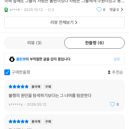
극에 달해도 그들의 사랑은 불변이었다.사랑은 그들에게 구원이었고 동시
“산다는 게 참 끔찍하다. 그렇지 않니?”(8쪽) 소설의 첫 문장이 갖는 의미
에 서로를 버티게 한 마지막 온기였다.수환이 세상을 떠난 뒤, 영경은 그를
a***6
2025.10.12.
신고
0
댓글
0
는 여기서 발생한다. 영경은 기억을 잃은 채 몸만 되살아났다. 그러나 사랑
기억 속에서
하는 남자의 존재 자체를 잊게 된다. 가사상태를 벗어난 그녀를 과연 살았
리뷰 전체보기
다고 말할 수 있을까. 영경은 두 번 죽는다. 처음에 그녀는 가사상태에 빠졌
고(실제의 그녀는 이때 죽었다), 몸만 살아났다. 언젠가 영경의 몸 역시 죽
을 것이다. 그렇다면 이 두 죽음 사이에 끼인 영경의 몸은 어떤 의미를 갖는
리뷰
3
한줄평
6
가. 영경의 몸은 저승으로 가지 못하고 이승에서 떠도는 영혼의 잔여라고
말해야 할지 모른다. 텅 빈 영경의 눈이 가르쳐주는 것은 이런 것이 아닐
까? 죽은 원혼들이 이승에 남는 이유는 원한 때문이 아니다. 그것은 사랑
클린봇
이 부적절한 글을 감지 중입니다.
설정
때문이다. 아직 기억할 게 남았다.
구매한줄평
추천순
-양윤의 (문학평론가)
추천사 전문
종이책
구매
이해란 경험이다. 내가 완전히 사라지는 경험. 낯선 방문객은 나에게 이해
불행의 원인을 탐색하기보다는 그 너머를 탐문한다
를 가르치기 위해 찾아오는 스승이다. 그 스승 앞에서 나는 불안하지만, 그
v*****y
2026.05.12.
0
불안에서 우리의 이야기는 시작되리라.
_단편 ?모두에게 복된 새해?의 소설가 김연수 (Novelist Kim Yeon-s
u)
종이책
구매