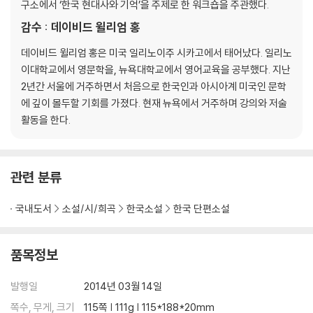
구소에서 ‘한국 현대사와 기억’을 주제로 한 워크숍을 주관했다.
감수 : 데이비드 윌리엄 홍
데이비드 윌리엄 홍은 미국 일리노이주 시카고에서 태어났다. 일리노
이대학교에서 영문학을, 뉴욕대학교에서 영어교육을 공부했다. 지난
2년간 서울에 거주하면서 처음으로 한국인과 아시아계 미국인 문학
에 깊이 몰두할 기회를 가졌다. 현재 뉴욕에서 거주하며 강의와 저술
활동을 한다.
관련 분류
국내도서
소설/시/희곡
한국소설
한국 단편소설
품목정보
발행일
2014년 03월 14일
쪽수, 무게, 크기
115쪽 | 111g | 115*188*20mm