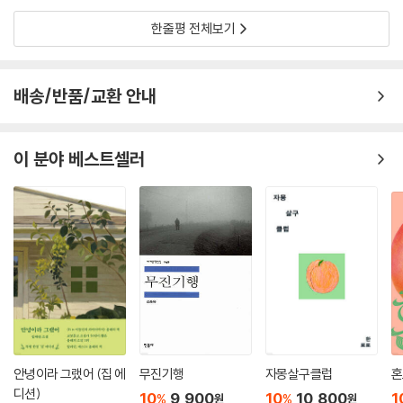
다른 나라의 독자를 만난다니 무척 기쁩니다. 다시 공장을 기웃대는 낯선
여자가 된 기분입니다. 부디, 낯선 행성에 무사히 착륙하기를 바랍니다.
한줄평 전체보기
Once I got lost and found myself in the furniture complex at Si
ksadong. The road was muddy and had deep tire tracks every
where. Because the doors of the furniture factories were all o
배송/반품/교환 안내
pen wide, I could see the foreign workers working inside. The
y took sideway glances at me from time to time. A foreign wo
man, I must have looked strange to them. I am very happy to k
이 분야 베스트셀러
now that “Dust Star” brings readers from other countries into
another language. I feel as if I've become that strange woman
peeping into those factories again. I pray for its safe arrival to
a strange new planet.
_단편 ?먼지별?의 소설가 이경 (Novelist Lee Kyung)
표지를 보고 있자니 세월의 결이 새삼 찡하게 느껴집니다. 이 소설 속 아버
지는 여러 해 전 이미 우리 곁을 떠났고, 화자인 아들의 나이가 아버지를 따
라잡았습니다. 자전에 바탕을 둔 얘기여서일까요. 세월의 단층을 넘어 다
시 소설을 보는 즐거움이 기대됩니다.
안녕이라 그랬어 (집 에
무진기행
자몽살구클럽
혼
Looking at the cover of this book, I feel and am moved again b
디션)
10
9,900
10
10,800
1
%
%
원
원