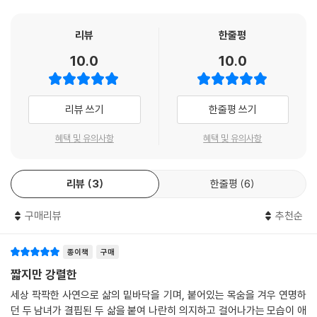
으로서 민족 공동체를 중시하던 과거의 모습과 달리 이제 새롭게 가족, 공
동체, 타인의 의미를 만들어가고 있는 한국 사회의 모습을 집중 조명했다.
리뷰
한줄평
또한 유머(Humor)라는 카테고리를 통해 식민지, 전쟁, 분단, 독재 등 불
10.0
10.0
완전한 대내외적 정치 상황이 점차 안정되어감에 따라 달라진 한국문학의
색다른 면모를 보여주었다.
“바이링궐 에디션 시리즈는 한국문학의 개성과 세계문학의 보편성 사이에
리뷰 쓰기
한줄평 쓰기
서 접점을 찾으려는 노력이라고 생각한다”라고 한 이혜경 작가의 평과 같
이, 바이링궐 에디션 한국 대표 소설 전집에는 세계의 독자들도 깊이 공감
혜택 및 유의사항
혜택 및 유의사항
하며 호흡할 수 있는 한국문학의 정수를 담고 있다.
바이링궐 에디션에 수록된 단편 소설들을 읽는 것만으로도 한국 역사의 흐
리뷰
3
한줄평
6
름을 바꾼 주요한 사건들과 그에 응전하여 변화한 한국인의 삶의 양태를
살필 수 있다. 이 시리즈는 세계인들에게 문학 한류의 지속적인 힘과 가능
구매리뷰
추천순
성을 입증하는 전집이 될 것이다.
하버드대학교 한국학 연구원 등 전문 번역진의 노하우 속에서 태어난 빼어
종이책
구매
난 번역문
짧지만 강렬한
이 시리즈는 하버드 한국학 연구원 및 세계 각국의 우수한 번역진들이 참
세상 팍팍한 사연으로 삶의 밑바닥을 기며, 붙어있는 목숨을 겨우 연명하
여하여 외국인들이 읽어도 어색함이 느껴지지 않는 손색없는 작품으로 재
던 두 남녀가 결핍된 두 삶을 붙여 나란히 의지하고 걸어나가는 모습이 애