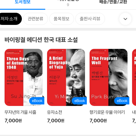
도서정보
배송/반품/교환
9
저자 소개
관련분류
품목정보
출판사 리뷰
바이링궐 에디션 한국 대표 소설
무자년의 가을 사흘
유자소전
향기로운 우물 이야기
내
7,000
7,000
7,000
7
원
원
원