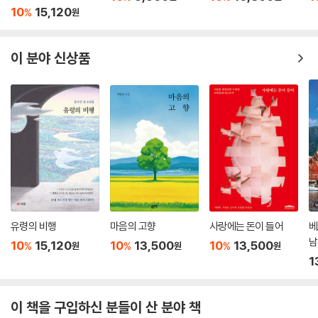
y the passing of time. The father who was the model of the fa
10
15,120
%
원
ther in this story has already left this world, and the age of the
son and narrator has caught up with that late father's. Perhap
이 분야 신상품
s, because this story is autobiographical, I look forward to rea
ding this story again over the fault lines of time.
_단편 ?문 앞에서?의 소설가 이동하 (Novelist Lee Dong-ha)
우리가 사는 이 세상엔 크고 작은 폭력이 스며들어 있습니다. 그 폭력은 전
쟁처럼 확연히 드러나기도 하지만, 관습이나 문화라는 이름 아래 은밀하게
웅크린 것도 많습니다. 인간이 자기의 본성대로 살아가는 것을 방해하는
억압들. 거기에 익숙해져서 억압이라는 것조차 깨닫지 못할 때 문학은 슬
며시 그걸 가리키고 우리가 거기에서 벗어날 길은 없는지 묻습니다. 우리
가 사는 모습을 돌아보게 하고 사랑으로 나아가게 하는 이야기의 힘을 믿
유령의 비행
마음의 고향
사랑에는 돈이 들어
베
습니다. 다른 문화 속에 살며 다른 언어를 사용하는 사람들 사이의 공감과
남
10
15,120
10
13,500
10
13,500
%
%
%
원
원
원
유대, 아시아의 바이링궐 에디션 시리즈가 그 가교가 되기를 바랍니다.
1
Large and small acts of violence are pervasive throughout our
world. These acts of violence include not only such obvious e
xamples as a war, but also many subtle ones that hide beneat
이 책을 구입하신 분들이 산 분야 책
h the headings of custom or culture. Oppression that prevent