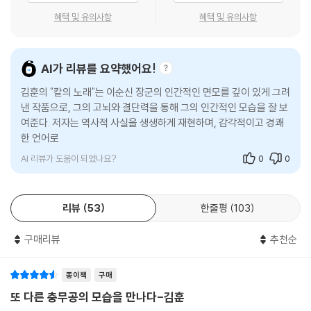
혜택 및 유의사항
혜택 및 유의사항
AI가 리뷰를 요약했어요!
김훈의 "칼의 노래"는 이순신 장군의 인간적인 면모를 깊이 있게 그려
낸 작품으로, 그의 고뇌와 결단력을 통해 그의 인간적인 모습을 잘 보
여준다. 저자는 역사적 사실을 생생하게 재현하며, 감각적이고 경쾌
한 언어로 독자에게 강한 인상을 남긴다. 명량해전의 장면들은 영화
'명량
AI 리뷰가 도움이 되었나요?
0
0
리뷰
53
한줄평
103
구매리뷰
추천순
종이책
구매