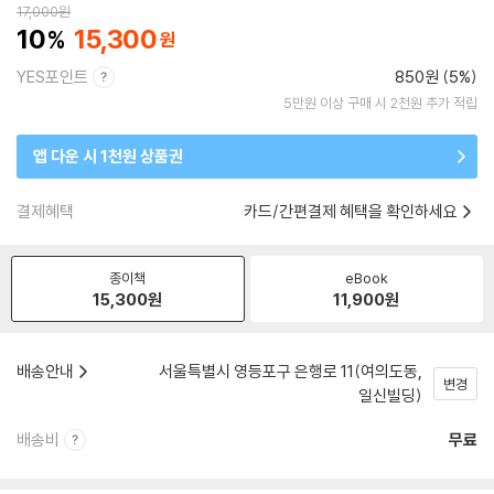
17,000
원
10
15,300
YES포인트
850원 (5%)
5만원 이상 구매 시 2천원 추가 적립
앱 다운 시 1천원 상품권
결제혜택
카드/간편결제 혜택을 확인하세요
종이책
eBook
15,300
원
11,900
원
배송안내
서울특별시 영등포구 은행로 11(여의도동,
변경
일신빌딩)
배송비
무료