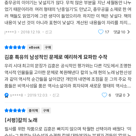
또 다른 충무공의 모습을 만나다-김훈
충무공의 이야기는 낯설지가 않다. 무척 많은 부분을 지난 세월동안 나누
었기 때문이리라. 여러 형태의 ‘난중일기’도 만났고, 충무공을 소재로 한 여
러 책들도 읽었기에 그런 생각이 들었으리라. 하지만 이 책은 낯설다. 책의
내용이 낯선 것이 아니라 표현이 낯설다. 계산된 내용들이 자리를 차지했
지만 특별한 표현이 질 좋은 종이에 잘 포장되어 있는 느낌이랄까? 지금까
j****3
2018.12.19.
신고
17
댓글
10
지 보아왔던
eBook
구매
김훈 특유의 남성적인 문체로 예리하게 묘파한 수작
우리 시대 최고의 문장가 김훈은 공식적인 평가와는 다른 각도에서 조명한
역사적 인물들을 고아한 문체로 복원해낸다 칼의 노래 현의 노래 남한산성
과 같이 역사적 순간들을 살아갔던 개인의 내면에 초점을 둔 그의 주요 작
품들은 비역사성을 품은 역사소설이라 회자되며 새로운 형태의 역사소설
이 가능함을 평단과 독자들에 알렸다 칼의노래는 이순신이 임금의 명을 거
s****8
2019.12.03.
신고
6
댓글
0
부했다는 죄로 옥
종이책
구매
[서평]칼의 노래
필사를 위한 작품으로 김훈은 빠지지 않으며 탁월한 선택이라 배웠다. ‘이