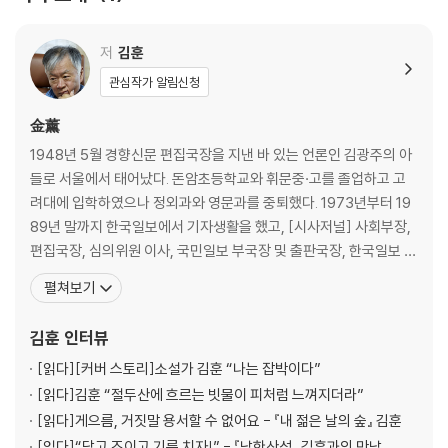
저
김훈
관심작가 알림신청
金薰
1948년 5월 경향신문 편집국장을 지낸 바 있는 언론인 김광주의 아
들로 서울에서 태어났다. 돈암초등학교와 휘문중·고를 졸업하고 고
려대에 입학하였으나 정외과와 영문과를 중퇴했다. 1973년부터 19
89년 말까지 한국일보에서 기자생활을 했고, [시사저널] 사회부장,
편집국장, 심의위원 이사, 국민일보 부국장 및 출판국장, 한국일보 편
집위원, 한겨레신문 사회부 부국장급으로 재직하였으며 2004년 이
펼쳐보기
래로 전업작가로 활동하고 있다. 1986년 [한국일보] 재직 당시 3년
동안 [한국일보]에 매주 연재한 것을 묶어 낸 『문학기행』(박래부 공
김훈
인터뷰
저)으로 해박한 문학적 지식과 유려한 문체로
[읽다]
[커버 스토리]소설가 김훈 “나는 잡박이다”
[읽다]
김훈 “절두산에 흐르는 빗물이 피처럼 느껴지더라”
[읽다]
게으름, 거짓말 용서할 수 없어요 - 『내 젊은 날의 숲』 김훈
[읽다]
“닦고 조이고 기름 치자!” - 『남한산성』 김훈과의 만남