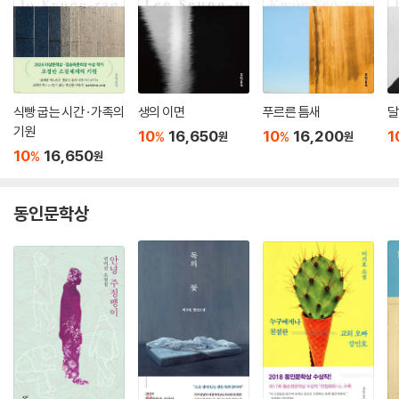
식빵 굽는 시간 · 가족의
생의 이면
푸르른 틈새
달
기원
10
16,650
10
16,200
1
%
%
원
원
10
16,650
%
원
동인문학상