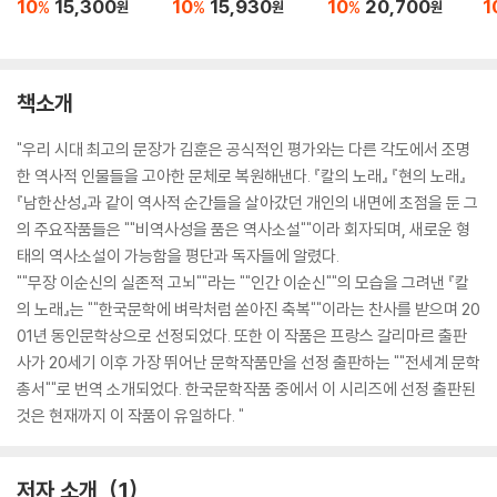
10
15,300
10
15,930
10
20,700
1
%
%
%
원
원
원
책소개
"우리 시대 최고의 문장가 김훈은 공식적인 평가와는 다른 각도에서 조명
한 역사적 인물들을 고아한 문체로 복원해낸다. 『칼의 노래』 『현의 노래』
『남한산성』과 같이 역사적 순간들을 살아갔던 개인의 내면에 초점을 둔 그
의 주요작품들은 ""비역사성을 품은 역사소설""이라 회자되며, 새로운 형
태의 역사소설이 가능함을 평단과 독자들에 알렸다.
""무장 이순신의 실존적 고뇌""라는 ""인간 이순신""의 모습을 그려낸 『칼
의 노래』는 ""한국문학에 벼락처럼 쏟아진 축복""이라는 찬사를 받으며 20
01년 동인문학상으로 선정되었다. 또한 이 작품은 프랑스 갈리마르 출판
사가 20세기 이후 가장 뛰어난 문학작품만을 선정 출판하는 ""전세계 문학
총서""로 번역 소개되었다. 한국문학작품 중에서 이 시리즈에 선정 출판된
것은 현재까지 이 작품이 유일하다. "
저자 소개
1