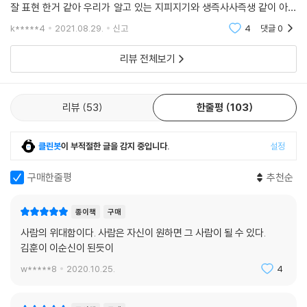
보기에는 불편하지만 보기에는 좋타 그리고 1칭시점으로 이순신 장군을
잘 표현 한거 같아 우리가 알고 있는 지피지기와 생즉사사즉생 같이 아는
것도 잘 표현 되었다 그런데 비유가 가끔 한번씩 머지 하고 단어도 모르는
k*****4
2021.08.29.
신고
4
댓글
0
단어가 좀 나와
리뷰 전체보기
리뷰
53
한줄평
103
클린봇
이 부적절한 글을 감지 중입니다.
설정
구매한줄평
추천순
종이책
구매
사람의 위대함이다. 사람은 자신이 원하면 그 사람이 될 수 있다.
김훈이 이순신이 된듯이
w*****8
2020.10.25.
4