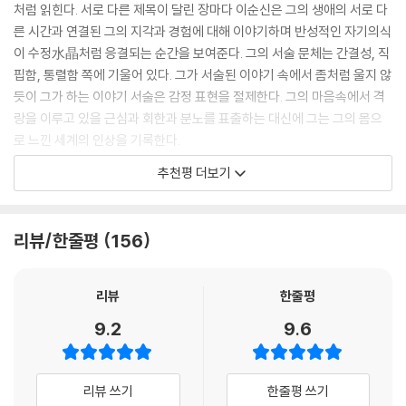
경과보다 더욱 세세하게 밝혀진다. 『칼의 노래』는 그간 이순신을 그려낼
처럼 읽힌다. 서로 다른 제목이 달린 장마다 이순신은 그의 생애의 서로 다
때 빠지지 않았던 진부한 전쟁서사를 버리고, 아군이란 없었던 한계상황에
른 시간과 연결된 그의 지각과 경험에 대해 이야기하며 반성적인 자기의식
서 무너지려는 자신을 끝없이 일으켜세워야만 했던 이순신의 고독하고 불
이 수정水晶처럼 응결되는 순간을 보여준다. 그의 서술 문체는 간결성, 직
안한 내면을 김훈 특유의 남성적인 문체로 예리하게 묘파한 수작이다.
핍함, 통렬함 쪽에 기울어 있다. 그가 서술된 이야기 속에서 좀처럼 울지 않
듯이 그가 하는 이야기 서술은 감정 표현을 절제한다. 그의 마음속에서 격
“무장 이순신의 실존적 고뇌”라는 “인간 이순신”의 모습을 그려낸 『칼의
랑을 이루고 있을 근심과 회한과 분노를 표출하는 대신에 그는 그의 몸으
노래』는 “한국문학에 벼락처럼 쏟아진 축복”이라는 찬사를 받으며 2001
로 느낀 세계의 인상을 기록한다.
년 동인문학상으로 선정되었다. 또한 이 작품은 프랑스 갈리마르 출판사가
- 황종연(문학평론가, 동국대 국문과 교수)
추천평 더보기
20세기 이후 가장 뛰어난 문학작품만을 선정 출판하는 ‘전세계 문학총
서’로 번역 소개되었다. 한국문학작품 중에서 이 시리즈에 선정 출판된 것
『칼의 노래』는 이전에는 보기 힘들었던 전혀 새로운 시각으로 한반도의 역
은 현재까지 이 작품이 유일하다.
사 전체 혹은 호모사피엔스의 역사 전체를 재구성하고 재배열한다. 그리고
리뷰/한줄평
156
그를 통해 우리가 아주 오래전부터 생명체로서의 개별적인 몸짓과 목소리,
그리고 언어 등을 원초적으로 억압당하고 장치들의 지배를 일방적으로 받
는 순종하는 신체들로 살아왔다는 점을 밀도 있게 보여준다. 바로 이 지점
리뷰
한줄평
이 21세기를 자신의 세기로 만든, 그리고 한국문학 전체가 긴장을 늦추지
9.2
9.6
않고 바라보았던 김훈 소설의 출발점이다.
류보선(문학평론가, 군산대 국문과 교수)
리뷰 쓰기
한줄평 쓰기