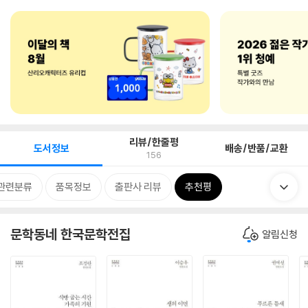
리뷰/한줄평
도서정보
배송/반품/교환
156
관련분류
품목정보
출판사 리뷰
추천평
문학동네 한국문학전집
알림신청