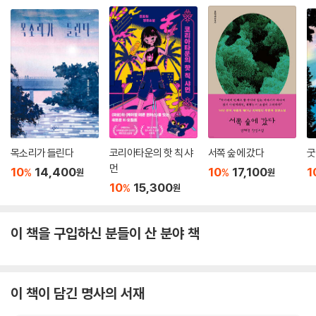
목소리가 들린다
코리아타운의 핫 칙 샤
서쪽 숲에 갔다
굿
먼
10
14,400
10
17,100
1
%
%
원
원
10
15,300
%
원
이 책을 구입하신 분들이 산 분야 책
이 책이 담긴 명사의 서재