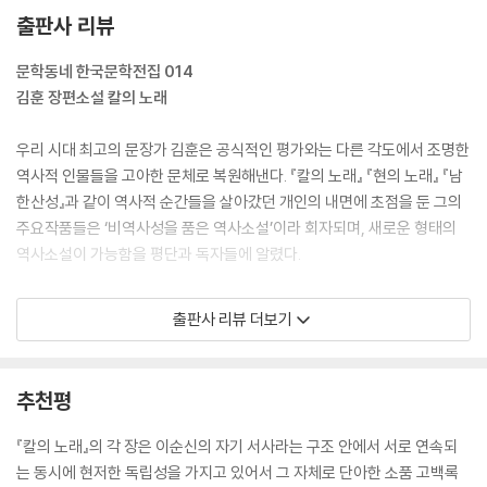
출판사 리뷰
문학동네 한국문학전집 014
김훈 장편소설 칼의 노래
우리 시대 최고의 문장가 김훈은 공식적인 평가와는 다른 각도에서 조명한
역사적 인물들을 고아한 문체로 복원해낸다. 『칼의 노래』 『현의 노래』 『남
한산성』과 같이 역사적 순간들을 살아갔던 개인의 내면에 초점을 둔 그의
주요작품들은 ‘비역사성을 품은 역사소설’이라 회자되며, 새로운 형태의
역사소설이 가능함을 평단과 독자들에 알렸다.
『칼의 노래』(2007)는 이순신이 임금의 명을 거부했다는 죄로 옥고를 치
출판사 리뷰 더보기
르다가 전세가 기울자 풀려나 삼도수군통제사를 맡게 된 정유년부터, 노량
해전에서 적탄을 맞아 영면하기까지 겪은 사건들을 담고 있다. 김훈은 전
쟁터에서 명예롭게 죽고자 하는 무인 이순신이 정작 전쟁 외의 상황 때문
추천평
에 겪었을 인간적인 고뇌를 사실적으로 그려낸다. 선조의 실정(失政)에
의한 불안, 강대국인 명의 비위를 맞추며 나라를 지켜내야 하는 약소국의
『칼의 노래』의 각 장은 이순신의 자기 서사라는 구조 안에서 서로 연속되
한(恨), 한 사람의 가장으로서 가족을 구하지 못한 그의 슬픔 등이 전쟁의
는 동시에 현저한 독립성을 가지고 있어서 그 자체로 단아한 소품 고백록