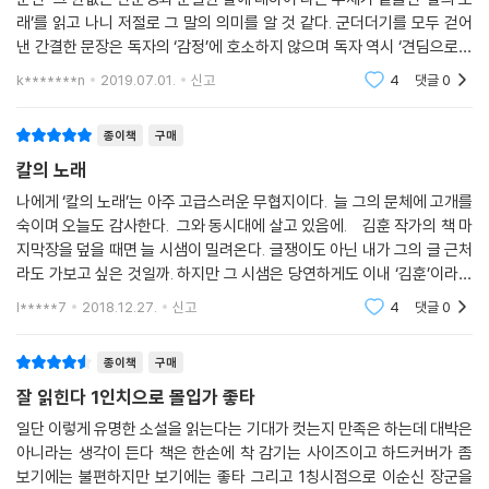
순신-그 한없는 단순성과 순결한 칼에 대하여’라는 부제가 곁들인 ‘칼의 노
래’를 읽고 나니 저절로 그 말의 의미를 알 것 같다. 군더더기를 모두 걷어
낸 간결한 문장은 독자의 ‘감정’에 호소하지 않으며 독자 역시 ‘견딤으로서
의 실존’에 동참하게 한다. 읽다보면 작가만의 문체를 가늠하게 되는데 그
k*******n
2019.07.01.
신고
4
댓글
0
런
종이책
구매
칼의 노래
나에게 ‘칼의 노래’는 아주 고급스러운 무협지이다. 늘 그의 문체에 고개를
숙이며 오늘도 감사한다. 그와 동시대에 살고 있음에. 김훈 작가의 책 마
지막장을 덮을 때면 늘 시샘이 밀려온다. 글쟁이도 아닌 내가 그의 글 근처
라도 가보고 싶은 것일까. 하지만 그 시샘은 당연하게도 이내 ‘김훈’이라는
작가에 대한 존경과 감사함으로 바뀐다. 오래 전, 나는 김훈 작가를 책이
l*****7
2018.12.27.
신고
4
댓글
0
종이책
구매
잘 읽힌다 1인치으로 몰입가 좋타
일단 이렇게 유명한 소설을 읽는다는 기대가 컷는지 만족은 하는데 대박은
아니라는 생각이 든다 책은 한손에 착 감기는 사이즈이고 하드커버가 좀