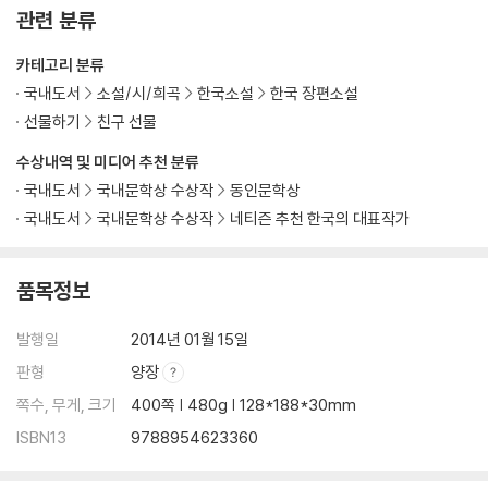
관련 분류
카테고리 분류
국내도서
소설/시/희곡
한국소설
한국 장편소설
선물하기
친구 선물
수상내역 및 미디어 추천 분류
국내도서
국내문학상 수상작
동인문학상
국내도서
국내문학상 수상작
네티즌 추천 한국의 대표작가
품목정보
발행일
2014년 01월 15일
판형
양장
쪽수, 무게, 크기
400쪽 | 480g | 128*188*30mm
ISBN13
9788954623360