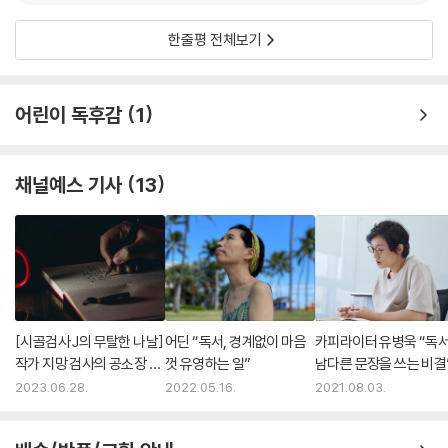
k******9
2022.02.08.
2
한줄평 전체보기
어린이 독후감
1
채널예스 기사
13
[시골검사 J의 무탈한 나날]
어딘 “독서, 경계없이 마음
카피라이터 유병욱 “독
작가 지망 검사의 공소장 이
껏 유영하는 일”
남다른 문장을 쓰는 비결
야기
2023.06.28.
2022.05.16.
2021.08.03.