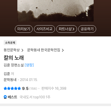
미리보기
사이즈비교
파트너샵
공유하기
소득공제
동인문학상
문학동네 한국문학전집
칼의 노래
김훈 장편소설
양장
김훈
저
문학동네
2014.01.15.
9.5
판매지수
16,398
156
베스트
국내도서 top100 1주