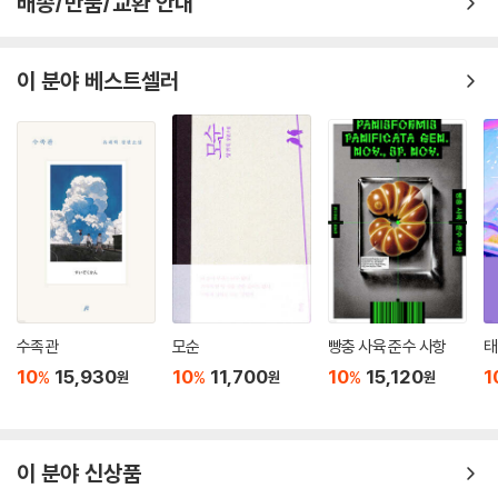
배송/반품/교환 안내
이 분야 베스트셀러
수족관
모순
빵충 사육 준수 사항
태
10
15,930
10
11,700
10
15,120
1
%
%
%
원
원
원
이 분야 신상품