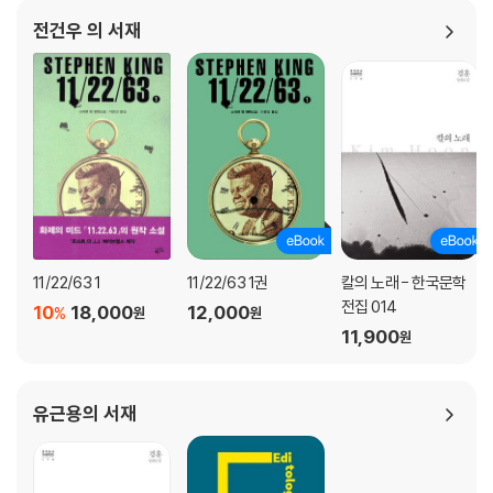
전건우 의 서재
11/22/63 1
11/22/63 1권
칼의 노래 - 한국문학
전집 014
10
18,000
12,000
%
원
원
11,900
원
유근용의 서재