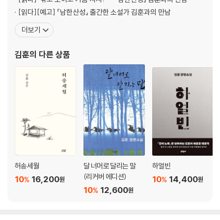
[읽다]
[예고] 『남한산성』 출간한 소설가 김훈과의 만남
더보기
김훈
의 다른 상품
허송세월
달 너머로 달리는 말
하얼빈
(리커버 에디션)
10
16,200
10
14,400
%
%
원
원
10
12,600
%
원