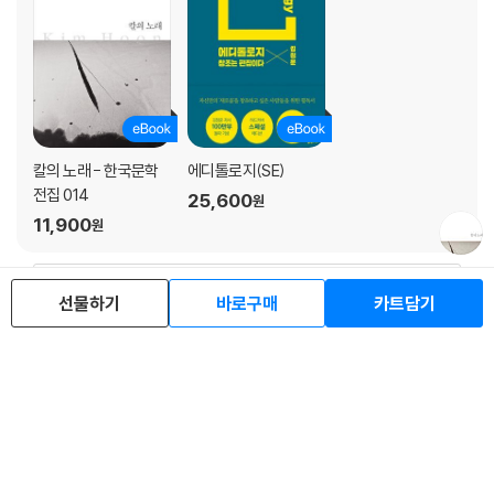
칼의 노래 - 한국문학
에디톨로지(SE)
전집 014
25,600
원
11,900
원
선물하기
바로구매
카트담기
명사의 서재 더보기
로그인
최근 본 상품
주문/배송
고객센터 1544-3800
티켓 1544-6399
중고샵 1566-4295
eBook 1:1문의/채팅상담
예스이십사(주) 사업자 정보