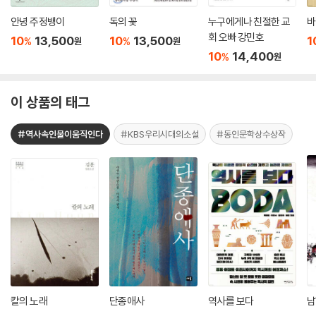
안녕 주정뱅이
독의 꽃
누구에게나 친절한 교
바
회 오빠 강민호
10
13,500
10
13,500
1
%
%
원
원
10
14,400
%
원
이 상품의 태그
#역사속인물이움직인다
#KBS우리시대의소설
#동인문학상수상작
칼의 노래
단종애사
역사를 보다
남