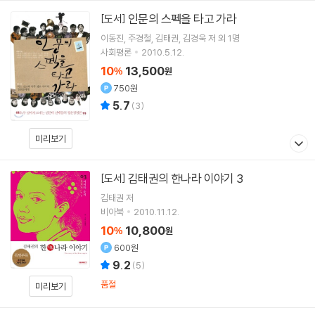
인문의 스펙을 타고 가라
[도서]
이동진
주경철
김태권
김경욱
저 외 1명
사회평론
2010.5.12.
10
13,500
%
원
750원
5.7
(
3
)
미리보기
김태권의 한나라 이야기 3
[도서]
김태권
저
비아북
2010.11.12.
10
10,800
%
원
600원
9.2
(
5
)
품절
미리보기