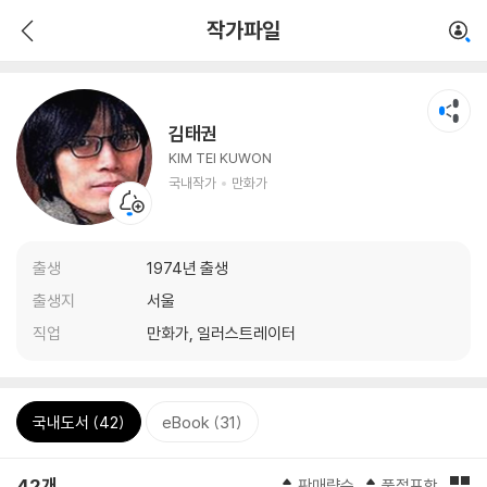
작가파일
김태권
KIM TEI KUWON
국내작가
만화가
출생
1974년 출생
출생지
서울
직업
만화가, 일러스트레이터
국내도서 (42)
eBook (31)
42개
판매량순
품절포함