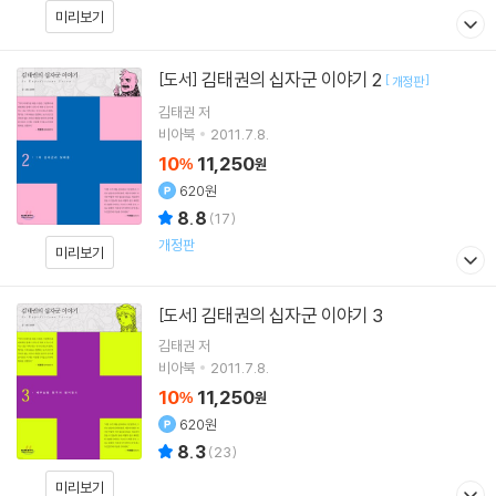
미리보기
김태권의 십자군 이야기 2
[도서]
[
]
개정판
김태권
저
비아북
2011.7.8.
10
11,250
%
원
620원
8.8
(
17
)
개정판
미리보기
김태권의 십자군 이야기 3
[도서]
김태권
저
비아북
2011.7.8.
10
11,250
%
원
620원
8.3
(
23
)
미리보기