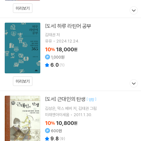
미리보기
하루 라틴어 공부
[도서]
김태권
저
유유
2024.12.24.
10
18,000
%
원
1,000원
6.0
(
1
)
미리보기
근대인의 탄생
[도서]
[
]
양장
김성은
막스 베버
저
김태권
그림
미래엔아이세움
2011.1.30.
10
10,800
%
원
600원
9.8
(
9
)