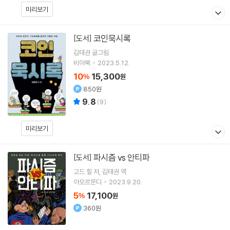
미리보기
코인묵시록
[도서]
김태권
글그림
비아북
2023.5.12.
10
15,300
%
원
850원
9.8
(
9
)
미리보기
파시즘 vs 안티파
[도서]
고드 힐
저
김태권
역
아모르문디
2023.9.20.
5
17,100
%
원
360원