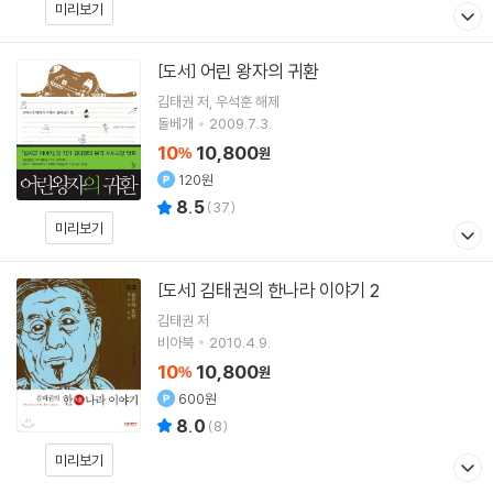
미리보기
어린 왕자의 귀환
[도서]
김태권
저
우석훈
해제
돌베개
2009.7.3.
10
10,800
%
원
120원
8.5
(
37
)
미리보기
김태권의 한나라 이야기 2
[도서]
김태권
저
비아북
2010.4.9.
10
10,800
%
원
600원
8.0
(
8
)
미리보기