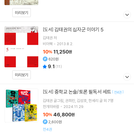
미리보기
김태권의 십자군 이야기 5
[도서]
김태권
저
비아북
2013.8.2.
10
11,250
%
원
620원
9.1
(
11
)
미리보기
중학교 논술/토론 필독서 세트
[도서]
[
]
전4권
김태권
글그림
권희린
김성호
한세리
글 외 7명
천개의바람
2024.11.29.
10
46,800
%
원
2,600원
전4권