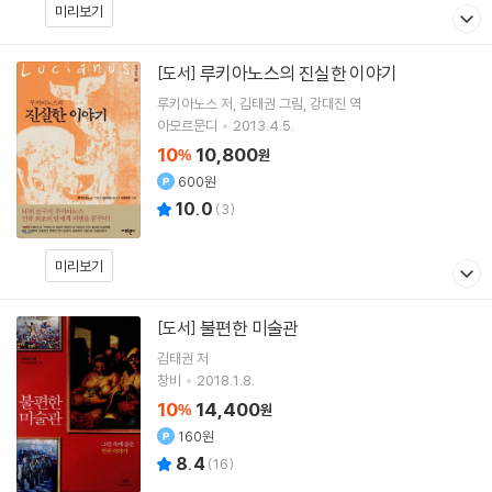
미리보기
루키아노스의 진실한 이야기
[도서]
루키아노스
저
김태권
그림
강대진
역
아모르문디
2013.4.5.
10
10,800
%
원
600원
10.0
(
3
)
미리보기
불편한 미술관
[도서]
김태권
저
창비
2018.1.8.
10
14,400
%
원
160원
8.4
(
16
)