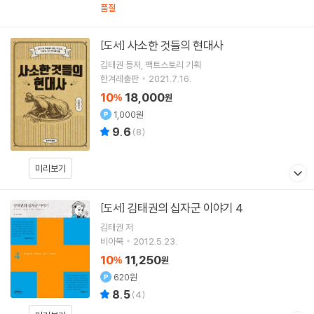
품절
사소한 것들의 현대사
[도서]
김태권
등저
팩트스토리
기획
한겨레출판
2021.7.16.
10
18,000
%
원
1,000원
9.6
(
8
)
미리보기
김태권의 십자군 이야기 4
[도서]
김태권
저
비아북
2012.5.23.
10
11,250
%
원
620원
8.5
(
4
)