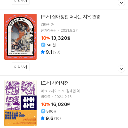
미리보기
살아생전 떠나는 지옥 관광
[도서]
김태권
저
한겨레출판
2021.5.27.
10
13,320
%
원
740원
9.1
(
28
)
미리보기
사어사전
[도서]
마크 포사이스
저
김태권
역
비아북
2024.2.16.
10
16,020
%
원
890원
9.6
(
10
)