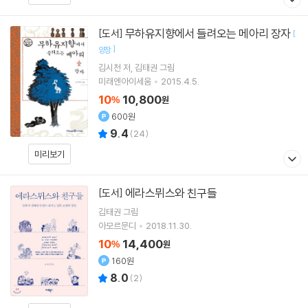
무하유지향에서 들려오는 메아리 장자
[도서]
[
]
양장
김시천
저
김태권
그림
미래엔아이세움
2015.4.5.
10
10,800
%
원
600원
9.4
(
24
)
미리보기
에라스뮈스와 친구들
[도서]
김태권
그림
아모르문디
2018.11.30.
10
14,400
%
원
160원
8.0
(
2
)