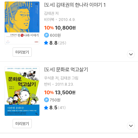
김태권의 한나라 이야기 1
[도서]
김태권
저
비아북
2010.4.9.
10
10,800
%
원
600원
8.8
(
25
)
미리보기
문화로 먹고살기
[도서]
우석훈
저
김태권
그림
반비
2011.8.23.
10
13,500
%
원
750원
8.5
(
41
)
미리보기