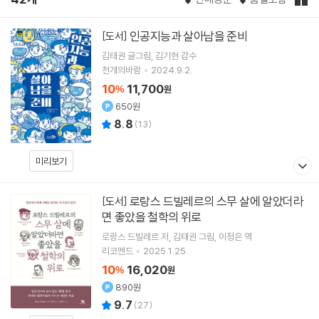
인공지능과 살아남을 준비
[도서]
김태권
글그림
김기현
감수
천개의바람
2024.9.2.
10
11,700
%
원
650원
8.8
(
13
)
미리보기
로랑스 드빌레르의 스무 살에 알았더라
[도서]
면 좋았을 철학의 위로
로랑스 드빌레르
저
김태권
그림
이정은
역
리코멘드
2025.1.25.
10
16,020
%
원
890원
9.7
(
27
)