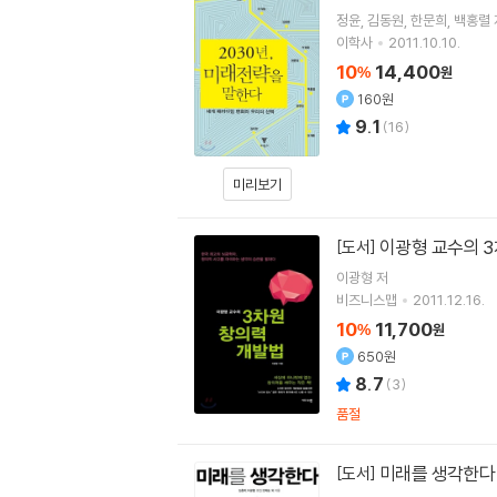
정윤
김동원
한문희
백홍렬
이학사
2011.10.10.
10
14,400
%
원
160원
9.1
(
16
)
미리보기
이광형 교수의 
[도서]
이광형
저
비즈니스맵
2011.12.16.
10
11,700
%
원
650원
8.7
(
3
)
품절
미래를 생각한다
[도서]