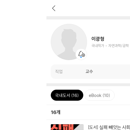
이광형
국내작가
자연과학/공학
직업
교수
국내도서 (16)
eBook (10)
16개
실패 빼앗는 사
[도서]