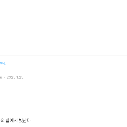
]
크북
원
2025.1.25.
자의 별에서 빛난다