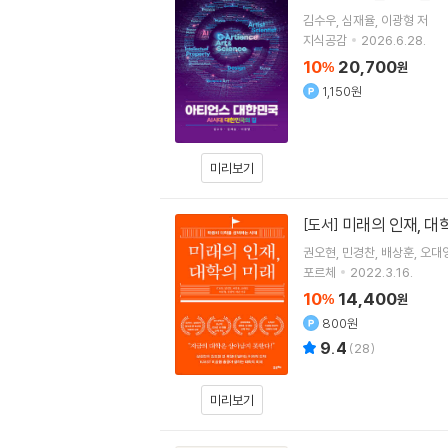
김수우
심재율
이광형
저
지식공감
2026.6.28.
10
20,700
%
원
1,150원
미리보기
미래의 인재, 대
[도서]
권오현
민경찬
배상훈
오대
포르체
2022.3.16.
10
14,400
%
원
800원
9.4
(
28
)
미리보기