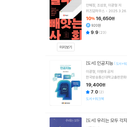
안혜정
조성호
이광형
저
위즈덤하우스
2025.3.26.
10
16,650
%
원
920원
9.9
(
23
)
미리보기
인공지능
[도서]
[
도서+워
이광형
이병래
공저
한국방송통신대학교출판문화
19,400
원
7.0
(
2
)
도서+워크북
우리는 모두 각
[도서]