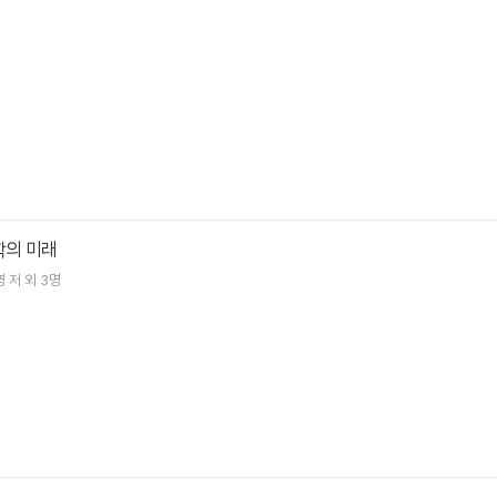
학의 미래
영
저 외 3명