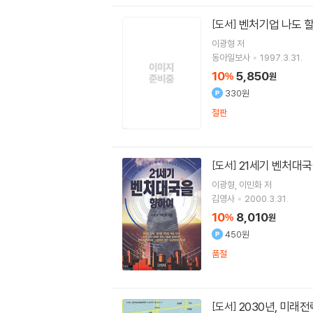
벤처기업 나도 할
[도서]
이광형
저
동아일보사
1997.3.31.
10
5,850
%
원
330원
절판
21세기 벤처대
[도서]
이광형
이민화
저
김영사
2000.3.31.
10
8,010
%
원
450원
품절
2030년, 미래
[도서]