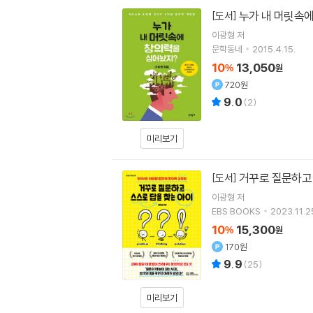
누가 내 머릿속
[도서]
이광형
저
문학동네
2015.4.15.
10
13,050
%
원
720원
9.0
(
2
)
미리보기
거꾸로 질문하고
[도서]
이광형
저
EBS BOOKS
2023.11.2
10
15,300
%
원
170원
9.9
(
25
)
미리보기