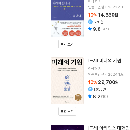
이광형
저
인플루엔셜
2022.4.15.
10
14,850
%
원
820원
9.8
(
97
)
미리보기
미래의 기원
[도서]
이광형
저
인플루엔셜
2024.1.5.
10
29,700
%
원
1,650원
8.2
(
10
)
미리보기
아티언스 대한민
[도서]