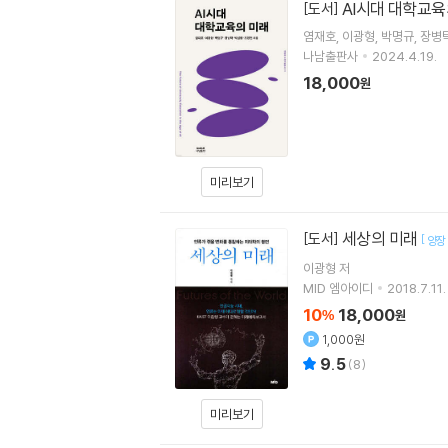
AI시대 대학교육
[도서]
염재호
이광형
박명규
장병
나남출판사
2024.4.19.
18,000
원
미리보기
세상의 미래
[도서]
[
양장
이광형
저
MID 엠아이디
2018.7.11.
10
18,000
%
원
1,000원
9.5
(
8
)
미리보기