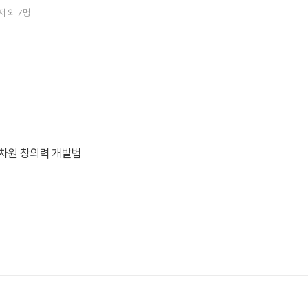
저 외 7명
3차원 창의력 개발법