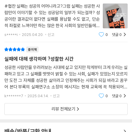
#협찬 실패는 성공의 어머니라고?그럼 실패는 성공한 사
서 배우는 법’도 자연스레 찾을 수 있었다. 이 책에는 포토보이스 프로젝트
람만이 이야기할 수 있는 성공담의 일부가 되는걸까? 성
를 통해 수집된 카이스트 학생들의 사진과 글, 경험담이 다수 실려 있는데,
공이란 결과값이 없다면 실패를 용납할 수도 없고, 단순
이 자료들을 살펴보며 독자들도 저마다 경험한 실패 경험을 떠올리고 돌아
히 좌절로 느껴야만 하는 많은 한국 사회의 일반인들에게
볼 수 있을 것이다.
반향을 던지는 위즈덤하우스의 신간! 📕 실패 빼앗는 사
s*****i
2025.04.20.
신고
0
댓글
0
회 (카이스트 실패연구소의 한국 사회 실패 탐구 보고서)
성공의 기반이자 전제로서의 실패만 허락하는 한국 사회,
📖 304쪽, 395g, 125*190*30mm 👩🏻
실패를 당당하게 드러내고 실패에서 더 잘 배우기 위한 카이스트 실패연구
종이책
소의 제안
실패에 대해 생각하며 ?성찰한 시간
성공한 사람만을 우러러보는 시대에 살고 있지만 작게부터 크게 우리는 실
실패에서 제대로 배우기란 쉽지 않다. 실패연구소 또한 수많은 시행착오
패하고 있고 그 실패를 떳떳이 밝힐 수 있는 사회, 실패가 있었는지 모르지
끝에 그 나름대로 실패 학습 체계를 겨우 갖추게 되었다. 핵심은 성공한 사
만 도전 그 자체를 성공한 삶이라고 인정해주는 사회가 되길 바라고 꿈꾸
람의 실패 이야기나 교훈을 직접 전달하는 대신, 스스로 자신의 실패를 들
어 본다.부록의 실패연구소 소장의 메시지는 현재 교육에 꼭 적용되어야
여다보고 이를 통해 얻은 배움을 다양한 방식으로 공유하는 기회를 제공하
할 것이다.📍AI시대의 새로운 학습법세상은 진짜 중요한 것들을 쉽게 알
k*******7
2025.04.14.
신고
0
댓글
0
는 것이었다. 먼저 일상 속 실패를 관찰하고 사진과 글로 기록한다. 이 과정
려주지 않는다.
을 통해 학생들은 삶에서 ‘실패’로 불리는 경험이 얼마나 다양한지, 실패가
리뷰 전체보기
얼마나 주관적이고 상대적인지, 같은 실패도 상황과 맥락에 따라 의미가
전혀 달라질 수 있음을 깨달았다. 또한 사진과 글로 남은 실패를 찬찬히 들
여다보며 원인 모를 막연한 실패감에 빠져 있기보다 차분하고 합리적으로
배송/반품/교환 안내