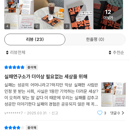
- 박소정 (카이스트 물리학과 석박사 통합 과정 재학 중)
비교할 이유가 없는데 그러면서 실패감을 느꼈던 거죠. 학부 졸업 후 바로
“실패연구소는 우리 사회가 실패의 가치를 다시 보고 실패를 통해 배울 수
12
취업하거나 결혼한 친구들과는 달리 대학원을 선택한 저는 더 넓은 세계와
있도록 돕겠습니다.” 실패연구소 홈페이지에 적힌 문구다. 이 취지에 걸맞
더보기
경쟁하는 길을 택했고, 그러니 제가 느끼는 어려움도 어쩌면 당연하다는
게 실패연구소는 설립 첫해부터 참여형 연구, 세미나, 공모전, 전시 등 다
4
2
3
생각이 이제야 들어요. 제가 선택했고, 제가 감수해야 하는 것이라고요.”
양한 형태의 프로그램을 동시다발적으로 진행했고, 그 결과 언론 등 외부
많은 학생이 포토보이스 참여를 “뒤통수를 맞은” 느낌 혹은 “새롭게 깨닫
의 높은 관심을 받았다. 2023년 카이스트 캠퍼스에서 열린 ‘실패주간’ 행
리뷰
23
한줄평
0
는 과정”이라고 표현한 것은 평소 자신의 생각을 객관화해볼 기회가 많지
사에는 수많은 취재진이 몰려들었고 실패의 의미를 재조명하는 강연이나
않았기 때문이다. 잠시나마 자신의 경험을 돌아보고 그 과정에서 얻은 통
방송 프로그램 출연 요청도 쇄도했다. 그러나 실패연구소 내부에서는 이것
리뷰전체
추천순
찰을 서로 나누는 것만으로 학생들은 혼자서 근거 없이 착각했음을 깨닫거
이 실패연구소의 ‘성공’인가 하는 의문이 싹트기 시작했다. 실패연구소의
나 초심을 상기하곤 했다.
목표는 ‘실패에 대한 인식 개선’, ‘실패에 대한 두려움 없이 도전하는 문화
종이책
--- p.196~197
조성’인데 그와 관련된 아무리 좋은 말을 늘어놓아도 실제로 사람들에게
실패연구소가 더이상 필요없는 세상을 위해
제대로 가닿고 있지 않는 듯했다.
카이스트 학생들 역시 이미 일어난 시간 낭비에 대한 부정적인 감정만큼이
실패는 성공의 어머니라고?하지만 막상 실패한 사람은
나 앞으로 일어날 시간 낭비를 피하고자 하는 미래 지향적 경계심을 자주
인정 못 받는 사회, 사실은 1등만 기억하는 더러운 세상?
여러 차례의 실패 인식 조사, 관찰과 경험 등을 통해 실패연구소는 ‘실패해
드러낸다. 이들은 전공과 수강 과목 선택, 대학원 진학과 취업 등에서 불확
이 오히려 맞는 말 같다.이 때문에 우리는 실패를 감추고
도 괜찮다’라는 메시지를 전달하는 ‘성공한 사람’과 ‘실패를 피하는 법’을
실하거나 예측할 수 없는 상황보다는 어느 정도 예측 가능하거나 결과가
성공만 이야기한다.실패의 경험은 공유되지 않은 채 꼭꼭
알고 싶은 ‘아직 성공하지 못한 사람’ 사이에 크나큰 괴리가 존재하는 현실
감추어져 있다.그래서 태어난 카이스트의 실패 연구소하
확실한 길을 우선 선택하려는 경향이 있다. 아무도 가보지 않은 길을 개척
v*******7
2025.03.31.
신고
3
댓글
0
을 깨달았다. 대부분의 실패담은 성공한 결과를 전제로 공유된다. 그 성공
지만 역시나 실패 안에서 가치를 찾기란 쉽지 않았다.그러
하기보다는 어느 정도 가이드와 매뉴얼이 있는 안전한 길을 가야 남들보다
은 성적, 직업, 사회적 지위 같은 객관적 기준을 바탕으로 평가된다. 그러니
던 중 시작된 포토보이스스스로 일상에서 실
늦지 않게 결승점에 도달할 수 있을 거라는 생각, 그렇지만 결승점에 도달
정작 ‘실패로 끝난 실패’, ‘과정으로서의 실패’는 널리 퍼지지 않는다. 실패
종이책