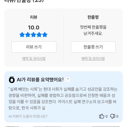
비해 성장과 발전, 성공의 효능감을 상대적으로 덜 경험한 청년 세대에게
를 모두 끌어안는 어려운 길을 가고, 바로 그것이 이 책이 갖는 미덕이다.
‘실패가 성공의 장애물’(26.5퍼센트)이라 응답한 사람의 두 배를 넘었다.
계속 도전만 강조하는 것은 공허한 메아리 아닐까?
그런데 한국 사회 전반이 실패를 어떻게 인식하는지 묻자 정반대되는 결과
- 정광혁 (카이스트 화학과 학사 과정 재학 중)
리뷰
한줄평
--- p.104~106
가 나왔다. 응답자의 77.2퍼센트가 ‘한국 사회가 실패에 관대하지 않은 사
10.0
회’라고 답했고 ‘한국 사회는 한 번 실패하면 낙오자로 인식된다’라는 데 5
첫번째 한줄평을
“실패해도 괜찮다”라는 장밋빛 비전을 가진 연구소가 주인공인 책. 순탄한
여기서 한 가지 의문이 든다. 현재 카이스트 학생이나 미국 명문대 학생에
남겨주세요.
8.2퍼센트가 동의했다. 게다가 한국 사회 구성원은 아무도 해보지 않은 일
교훈이 가득할 것 같지만, 실상은 주인공이 진짜 망할지도 모른다는 스릴
게 지금 당신이 겪고 있는 심리적 어려움이 ‘실패를 많이 경험하지 못해
에 도전하는 사람을 ‘존중하고 지원’하기(35.6퍼센트)보다 ‘무모하다고
로 가득하다. 엘리트 학생들의 서늘한 피드백과 사회의 현실적 문제들에
서’라고 이야기한다면 얼마나 많은 사람이 동의할까? 이 진단에 발끈하거
리뷰 쓰기
한줄평 쓰기
여기고 무시’하는 경향(64.4퍼센트)을 보이며, ‘실패를 성장과 학습의 기
부딪히는 이 작은 연구소는 실패를 이해하기 위해 숨이 깔딱깔딱할 때까지
나 조금은 억울해하는 경우도 있으리라 짐작된다. 많은 학생에게 입시의
회’로 보기(35.1퍼센트)보다 ‘부끄럽게 여기고 비난’(64.9퍼센트)한다고
달린다. 그리고 책을 덮을 때 그들이 전하고자 한 실패의 진정한 의미는 우
과정이 실패와 두려움의 연속이었을 테니까 말이다. (중략) 그런데 ‘실패
혜택 및 유의사항
혜택 및 유의사항
본다는 인식이 훨씬 우세했다. 이는 실패에 대한 인식과 현실의 간극을 여
리를 성장하게 만드는 힘이 될 것이다.
결핍’은 단순히 실패 경험이 부재했다는 의미가 아니다. 실패를 건설적으
실히 드러낸다. 이 조사를 통해 실패연구소는 실패의 교훈을 전달하는 캠
- 임경아 (카이스트 과학저널리즘대학원 졸업, 《페일로그: 나의 희망퇴직 일지》 저
로 경험하고 그로부터 배우는 능력이 부족하다는 뜻이다. 학생들이 입시
페인에 더 이상 매달리지 않아도 된다는 사실을 알게 되었다. 이미 사람들
자)
과정에서 많이 실패했다고 해서 이러한 능력이 자연스럽게 계발되는 것은
AI가 리뷰를 요약했어요!
은 실패가 얼마나 쓸모 있는지 잘 알고 있다. 다만 남들의 시선이 두려워,
아니다. 오히려 입시라는 단일한 목표에 과도하게 몰입하는 것이 실패를
사회적 편견이 무서워 실패를 회피하고 있을 뿐이다. 실패의 필요를 모르
"실패 빼앗는 사회"는 현대 사회가 실패를 숨기고 성공만을 강조하는
건설적으로 경험하고 배울 수 있는 기회를 박탈한다.
이 책은 실패연구소의 과학적 접근법, 명쾌한 연구 루트를 스텝 바이 스텝
는 게 아니라 실패할 기회를 빼앗기고 있는 셈이다.
경향을 비판하며, 실패를 경험하고 공유함으로써 진정한 배움과 성
--- p.138~189
으로 다룬다. 남녀노소 모두에게 이 책은 인상 깊은 지침이 될 테지만, 특히
장을 이룰 수 있음을 강조한다. 카이스트 실패 연구소의 보고서를 바
카이스트 학생의 목소리가 담긴 만큼 카이스트 학생에게 큰 도움이 되리라
탕으로, 한국 사회가 실패를 두려워하고 무난한 삶만을 추구하는
카이스트 실패연구소는 결국 실패했다?!
“대학원에 온 후 계속 실패한다고 느꼈어요. 그런데 실패가 상대적이라는
믿는다. 그리고 이 책이 회사나 학교 등 많은 조직에서 구성원 각자의 경험
실패한 실패연구소가 찾아낸 새로운 돌파구, 과정으로서의 실패 경험에서
AI 리뷰가 도움이 되었나요?
0
0
이야기를 듣고 보니 왜 제가 힘들었는지 조금 알 것 같아요. 저를 계속 괴롭
과 목소리를 공유하는 계기가 되어주길 바란다.
길을 찾다
힌 건 학문적 경쟁이 아니라 SNS 속 친구들과의 비교였어요. 굳이 그들과