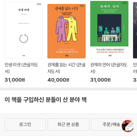
구소가 카이스트 안에서 안전하게 실패 공유를 경험할 수 있는 과정을 설
계하고 실행하는 시도가 매우 중요한 이유다. 이런 시도를 통해 실제로 사
람들이 서로의 이야기를 따뜻하고 열린 마음으로 들을 준비가 되어 있다는
사실을 직접 체험하고, 실패가 자연스러운 것이라는 믿음이 축적되어야
‘실패 빼앗는 사회’에서 ‘실패 권하는 사회’로 나아갈 수 있을 것이기 때문
이다.
『실패 빼앗는 사회』는 실패연구소가 어렵게 찾아낸 ‘실패에서 제대로 배우
는 법’을 사람들에게 널리 알리고 공유하기 위한 책이다. 누구나 인정하는
인생 리셋 (큰글자도
관계를 읽는 시간 (큰글
관계의 언어 (큰글자도
인
가성비 높은 안정적 성공만 추구하는 사회에서 공부 잘하는 학생들도 결코
서)
자도서)
서)
야
자유로울 수 없음을 보여주며, 사람들에게 실패할 시간과 자리를 보장해줄
서
31,000
40,000
31,000
3
원
원
원
수 있도록 개인과 조직, 사회 전반에 관점의 전환, 행동의 변화를 촉구한다.
이 책을 계기로 한국 사회가 실패를 자연스럽게 받아들이고 제대로 배우는
이 책을 구입하신 분들이 산 분야 책
분위기로 나아가기를 간절히 바란다.
로그인
최근 본 상품
주문/배송