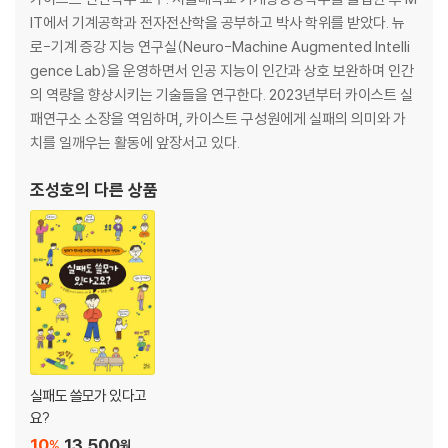
카이스트 실패연구소가 찾아낸 ‘실패에서 배우기’
IT에서 기계공학과 전자전산학을 공부하고 박사 학위를 받았다. 뉴
실패에서 더 잘 배우기 위하여
로-기계 증강 지능 연구실(Neuro-Machine Augmented Intelli
gence Lab)을 운영하면서 인공 지능이 인간과 상호 보완하며 인간
맺음말: 실패를 두려워하지 않는 삶에 대하여
의 역량을 향상시키는 기술들을 연구한다. 2023년부터 카이스트 실
감사의 말
패연구소 소장을 역임하며, 카이스트 구성원에게 실패의 의미와 가
부록: 실패연구소 소장의 메시지
치를 일깨우는 활동에 앞장서고 있다.
주
조성호
의 다른 상품
실패도 쓸모가 있다고
요?
10
13,500
%
원