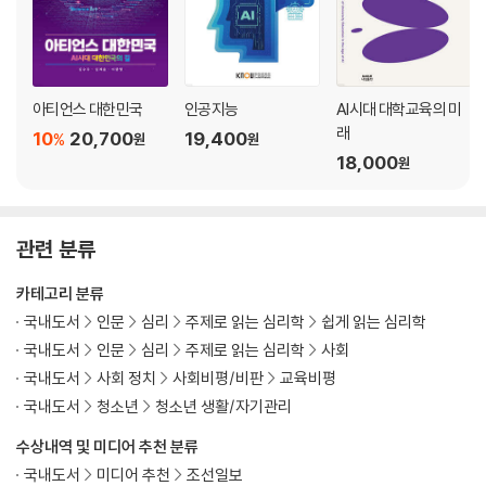
아티언스 대한민국
인공지능
AI시대 대학교육의 미
래
10
20,700
19,400
%
원
원
18,000
원
관련 분류
카테고리 분류
국내도서
인문
심리
주제로 읽는 심리학
쉽게 읽는 심리학
국내도서
인문
심리
주제로 읽는 심리학
사회
국내도서
사회 정치
사회비평/비판
교육비평
국내도서
청소년
청소년 생활/자기관리
수상내역 및 미디어 추천 분류
국내도서
미디어 추천
조선일보