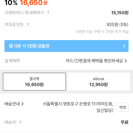
10
16,650
크레마머니 최대혜택가
15,150원
YES포인트
920원 (5%)
5만원 이상 구매 시 2천원 추가 적립
앱 다운 시 1천원 상품권
결제혜택
카드/간편결제 혜택을 확인하세요
종이책
eBook
16,650
원
12,950
원
배송안내
서울특별시 영등포구 은행로 11(여의도동,
변경
일신빌딩)
배송비
무료