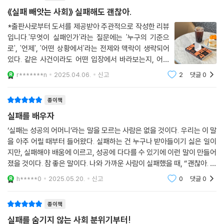
하면 또다시 무언가에 쫓기듯 거기서 만난 사람들이 달리는 속도로 다시
연구소도 다양한 방식으로 실패 에피소드를 수집해 공유하려 시도했지만
《실패 빼앗는 사회》 실패해도 괜찮아.
뛰어야 하는 일의 반복.
발굴하기가 쉽지 않았다. 최종적으로 가설 검증에 성공한 연구 결과만 저
*출판사로부터 도서를 제공받아 주관적으로 작성한 리뷰
--- p.215~216
널에 실어주는 연구 출판 관행, 성공적으로 마무리한 결과를 나열하는 실
입니다.'무엇이 실패인가'라는 질문에는 '누구의 기준으
적 보고서와 이력서 쓰기 문화 등은 자연스럽게 우리를 결과 중심적으로
로', '언제', '어떤 상황에서'라는 전제와 맥락이 생략되어
실패연구소가 운영하는 실패 학습 프로그램에서 가장 중요한 과정은 여러
사고하게 만들고, 온전한 실패의 기록은 축소되거나 숨겨진다. 그리하여
있다. 같은 사건이라도 어떤 입장에서 바라보는지, 어떤
명이 한데 모여 각자의 실패 경험을 공유하는 대화 모임이다. 다른 학생들
실패는 성공의 전제로서만, 왜곡된 형태로 남는다.
시간적 프레임에서 바라보는지에 따라 실패로 여겨질 수
의 실패를 엿볼 수 있는 흔치 않은 기회이기 때문에 참여자들의 흥미와 집
r*******n
2025.04.06.
신고
2
댓글
0
도 있고 그렇지 않을 수도 있다. 승자와 패자가 명확히 갈
중도가 특히 높다. 성공한 결과만 기록하고 실패를 숨기는 것이 자연스러
실패연구소는 초심으로 돌아가 카이스트 구성원이 실제로 경험하는 실패
리는 스포츠나 경연 등에서는 실패가 명확하
운 사회에서 실패 경험을 진솔하게 드러내고 공유할 기회는 흔치 않다. 특
종이책
를 좀 더 제대로 살펴보는 데 집중하기로 했다. 그 과정에서 특정 주제에 대
히 카이스트 학생들은 우수한 동료들 사이에서 경쟁과 비교, 자신에게 거
실패를 배우자
한 사진을 찍고 그 사진을 매개로 사람들의 생각과 의견을 이끌어내는 질
는 기대의 압력이 크기 때문에 실패를 경험할 때 더 크게 좌절하거나 고립
적 연구 방법인 ‘포토보이스’를 알게 되었다. 특정 시간대의 어떤 장면을 시
‘실패는 성공의 어머니’라는 말을 모르는 사람은 없을 것이다. 우리는 이 말
감을 느끼기 쉽다. ‘다른 사람들은 다 잘하고 있는데, 나만 실패하고 있는
각적으로 포착하는 사진을 중심으로 실패 사례를 수집하면 ‘성공 이후의
을 아주 어릴 때부터 들어왔다. 실패하는 건 누구나 받아들이기 싫은 일이
것 같은 느낌’, ‘주변의 타인을 실망하게 만들지도 모른다는 불안’ 등이 실
후일담’으로서의 왜곡이나 축소 없이 실패를 있는 그대로 남길 수 있겠다
지만, 실패해야 배움에 이르고, 성공에 다다를 수 있기에 이런 말이 만들어
패와 그로 인해 부정적 감정을 느끼고 있는 자신을 솔직하게 드러내기 어
졌을 것이다. 참 좋은 말이다. 나와 가까운 사람이 실패했을 때, “괜찮아. 실
고 판단했다. 이 포토보이스 프로젝트에 학부생부터 석박사 과정생, 한국
렵게 만들기 때문이다.
패는 성공의 어머니라고 하잖아.”라며 위로할 수 있을 것이다. 그런데 그
인과 외국인 학생, 풀타임과 파트타임 학생 등 다양한 배경과 전공의 학생
h*****0
2025.05.20.
신고
0
댓글
0
실패
--- p.261~262
약 서른 명이 참여했다. 이들은 3주 동안 ‘실패’ 혹은 ‘실패감’이 떠오르는
장면을 사진으로 찍어 간단한 코멘트와 함께 실시간으로 올렸다. 이후 각
종이책
자 포착한 실패 장면을 한데 모여 공유하고 대화를 나누는 시간을 가졌다.
실패를 숨기지 않는 사회 분위기부터!
비로소 실패의 경험을 있는 그대로 보고 들을 수 있는 길이 열리자 ‘실패에