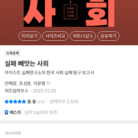
미리보기
사이즈비교
파트너샵
공유하기
소득공제
실패 빼앗는 사회
카이스트 실패연구소의 한국 사회 실패 탐구 보고서
안혜정
조성호
이광형
저
위즈덤하우스
2025.03.26.
9.9
판매지수
2,505
23
베스트
심리 top100 10주
18,500
원