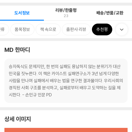
리뷰/한줄평
도서정보
배송/반품/교환
23
분류
품목정보
책 속으로
출판사 리뷰
추천평
MD 한마디
승자독식도 문제지만, 한 번의 실패도 용납하지 않는 분위기가 대산
민국을 짓누른다. 이 책은 카이스트 실패연구소가 3년 넘게 다양한
사람을 만나며 실패에서 배우는 법을 연구한 결과물이다. 우리사회의
경직된 사회 구조를 분석하고, 실패로부터 배우고 도약하는 길을 제
시한다. - 손민규 인문 PD
상세 이미지