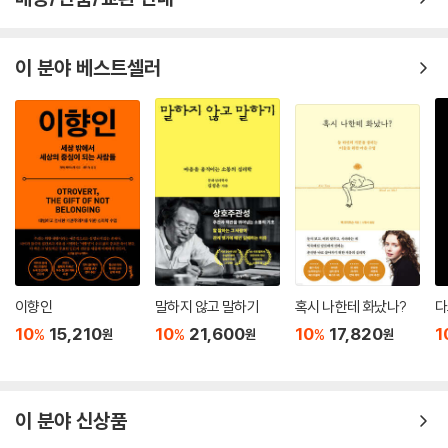
실패에 대처하는 방법을 궁리하게 되었다. 그 과정에서 ‘그럼에도 불구하
고’ 왜 이 일(공부)을 계속하는지 재확인하고 초심을 되찾을 수 있다는 것
도 성과였다.
이 분야 베스트셀러
그다음 단계는 실패 경험을 솔직하게 드러내어 다른 사람들과 공유하는 것
이다. 의도적으로 실패를 이야기할 수 있는 안전한 분위기의 대화 모임에
서 학생들은 ‘사람 사는 게 다 비슷하구나’라는 공감을 얻었다. 이를 통해
자신의 실패가 부끄러운 것이 아니라 누구나 겪을 수 있는 삶의 자연스러
운 일부임을 받아들이고, 심리적 위축감과 수치심을 완화할 수 있었다. 실
제로 이 모임을 함께한 학생들은 ‘워크숍 후 불안이 줄어들었다’라는 피드
백을 가장 많이 보냈다. 다양한 사람들의 실패 경험을 들으며, 정해진 표준
이나 정답이 없는 연구를 수행하는 과정에서 나만의 속도와 방식을 택해도
된다는 확신이 생겼다는 반응이었다.
이향인
말하지 않고 말하기
혹시 나한테 화났나?
다
10
15,210
10
21,600
10
17,820
1
%
%
%
원
원
원
마지막으로 가장 중요한 단계는 실패를 공유할 수 있는 안전한 사회를 만
드는 것이다. 그런데 이러한 문화적 변화는 하루아침에 일어나기 어렵다.
실패를 부정적인 것으로 보고 숨기는 문화가 오래도록 지속되어온 현실에
서 단순히 실패에 대한 긍정적 인식을 강조하거나 일시적인 캠페인, 제도
이 분야 신상품
개선 등 단편적인 접근만으로는 진정한 변화를 이끌어내기 힘들다. 실패연