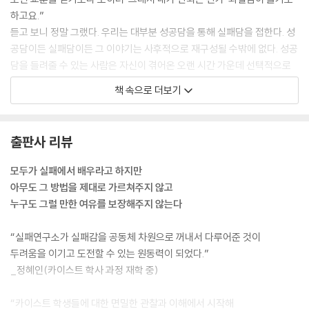
하고요.”
듣고 보니 정말 그랬다. 우리는 대부분 성공담을 통해 실패담을 접한다. 성
공담이든 실패담이든 그 이야기는 사후적으로 재구성될 수밖에 없다. 성공
담을 들려줄 수 있는 사람은 자신이 겪어온 오랜 시간 가운데 선택적으로
어떤 기억을 꺼내어 이야기를 재구성하는데, 성공담을 드라마틱하게 만드
책 속으로 더보기
는 데 실패담만큼 효과적인 것이 없지 않은가. 돌이켜 보니 “많은 우여곡절
이 있었으나 결국 이렇게 성공했습니다” 혹은 “이렇게 극복했습니다”라
는 결론 없이 실패가 실패로 끝나는 이야기를 접해본 기억이 쉽사리 떠오
출판사 리뷰
르지 않았다. (중략) 어떤 자격을 갖춰야 실패를 이야기할 수 있다면 대체
언제쯤 가능하단 말인가?
모두가 실패에서 배우라고 하지만
--- p.59~62
아무도 그 방법을 제대로 가르쳐주지 않고
누구도 그럴 만한 여유를 보장해주지 않는다
종합하자면 개개인은 실패를 수용하는 태도를 보이지만, 한국 사회 구성원
은 전반적으로 여전히 실패를 부정적으로 인식할 것이라고 여긴다는 뜻이
“실패연구소가 실패감을 공동체 차원으로 꺼내서 다루어준 것이
다.
두려움을 이기고 도전할 수 있는 원동력이 되었다.”
이러한 괴리는 실패에 대한 인지와 현실의 간극을 보여준다. 머리로는 실
_정혜인(카이스트 학사 과정 재학 중)
패가 성장과 학습의 기회이며 이를 공유하는 행위가 가치 있다고 이해하지
만, 실제로는 타인의 시선과 사회적 낙인을 우려해 도전을 주저하고 실패
“카이스트 학생들에 대한 면밀한 관찰과 이해에서 시작해