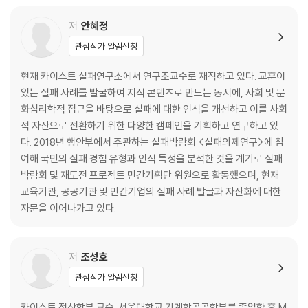
3장 새로운 도전을 방해하는 진짜 문제
저
안혜정
관심작가 알림신청
도전 권하는 사회, 실패에 주목하는 이유
카이스트 학생들의 속사정
현재 카이스트 실패연구소에서 연구조교수로 재직하고 있다. 교훈이
모두가 실패했다고 느끼는데 실패가 부족하다고?
있는 실패 사례를 발굴하여 지식 콘텐츠로 만드는 동시에, 사회 및 문
실패하지 않고도 실패감을 느끼는 사람들
화심리학적 접근을 바탕으로 실패에 대한 인식을 개선하고 이를 사회
적 자산으로 전환하기 위한 다양한 캠페인을 기획하고 연구하고 있
4장 실패의 발견
다. 2018년 행안부에서 주관하는 실패박람회 <실패의제연구>에 참
여해 국민의 실패 경험 유형과 인식 특성을 분석한 것을 계기로 실패
실패와 포토보이스의 만남
박람회 및 재도전 프로젝트 민간기획단 위원으로 활동했으며, 현재
이것은 실패가 아니란 말인가?
교육기관, 공공기관 및 민간기업의 실패 사례 발굴과 자산화에 대한
실패는 객관적 사실인가 주관적 판단인가
자문을 이어나가고 있다.
불쑥불쑥 찾아오는 현실 자각 타임
실패의 두려움은 무엇으로부터 오는가
저
조성호
5장 실패에서 배운다는 것
관심작가 알림신청
‘실패는 성공의 어머니’의 진짜 의미
카이스트 전산학부 교수. 서울대학교 기계항공공학부를 졸업한 후 M