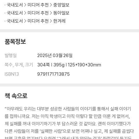
국내도서
미디어 추천
중앙일보
국내도서
미디어 추천
동아일보
국내도서
미디어 추천
한겨레
품목정보
발행일
2025년 03월 26일
쪽수, 무게, 크기
304쪽 | 395g | 125*190*30mm
ISBN13
9791171713875
책 속으로
“아무래도 우리는 대부분 성공한 사람들의 이야기를 통해서 실패 이야기
를 접하니까요. 저는 아직 학생이고 아직 이렇다 할 만큼 이룬 게 없어서,
제 실패를 꺼내 이야기하기가 부 담스러운 것 같아요. 괜히 이야기했다가
다른 사람들이 저를 ‘실패한 사람’으로 보면 어쩌나 싶고, 제 실패를 곱씹다
보면 교훈을 얻기보다 오히려 ‘그래서 내가 안되는 건가’ 좌절감이 들기도