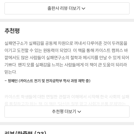
를 숨긴다. 이는 응답자의 74.1퍼센트가 평소 실패를 막연히 두려워하며 6
한국 사회의 실패를 통찰하고자 하는 책.”
출판사 리뷰 더보기
3.3퍼센트가 실패가 두려워서 도전을 포기한 적이 있다고 답한 것에서도
_정광혁(카이스트 학사 과정 재학 중)
확인된다.
--- p.91
카이스트가 연구소까지 차려가며 ‘실패’라는 키워드를 파고든 이유
추천평
시도와 좌절의 기회를 빼앗긴 사람들에게 도전과 성장의 시간을 돌려주겠
세대별 성공관의 차이는 이 현상을 설명하는 하나의 단서다. 전체 응답자
다는 결심
실패연구소가 실패감을 공동체 차원으로 꺼내서 다루어준 것이 두려움을
를 대상으로 한국 사회에서 성공하기 위해 가장 중요한 요인이 무엇인지
이기고 도전할 수 있는 원동력이 되었다. 이 책을 통해 카이스트 캠퍼스 바
물었을 때, 모든 세대가 ‘노력과 성실성’을 성공의 핵심 요인으로 꼽았지만
2021년 2월, 카이스트 제17대 총장으로 취임한 이광형 교수는 “성공률이
깥에서도 많은 사람들이 실패연구소의 철학과 메시지를 만날 수 있게 되어
그 외 요인들에서는 뚜렷한 차이를 보였다. 젊은 세대일수록 ‘타고난 재능’,
80퍼센트가 넘는 연구 과제는 지원하지 않겠다”라는 파격적인 선언을 했
기쁘다. 왠지 모를 실패감을 느끼는 사람들에게 이 책이 큰 도움이 되리라
‘가족 배경’, ‘운과 기회’ 등 개인이 통제할 수 없는 요소의 중요성을 높게 본
다. 과학자들이 두려움 없이 전례 없는 도전에 매진하려면 역설적으로 실
믿는다.
반면 1, 2차 베이비 부머 세대(1955~1974년생)는 ‘도전 정신’, ‘자기 조절
패를 거듭해도 끊임없이 재시도를 할 수 있는 환경과 제도적 지원이 반드
력’, ‘긍정적 마인드’ 등 개인의 의지와 태도를 상대적으로 중요하게 평가했
- 정혜인 (카이스트 전기 및 전자공학부 학사 과정 재학 중)
시 필요하다는 철학에서 나온 주장이었다. 그리고 2021년 6월에 문을 연
다. (중략) 이처럼 세대별로 다른 경험과 인식이 도전에 대한 태도에 복합
카이스트 실패연구소도 이러한 철학의 연장선에 있었다. 『실패 빼앗는 사
적으로 작용하고 있다. 발전과 성장을 직접 경험한 베이비 부머 세대는 노
카이스트 학생들에 대한 면밀한 관찰과 이해에서 시작해 한국 사회의 실패
회』는 실패연구소가 3년이 넘는 시간 동안 카이스트 학생들뿐 아니라 학
력 중심의 성공관을 바탕으로 도전에 긍정적이다. 반면 저성장과 양극화
를 통찰하고자 하는 책. 이 책은 ‘당신은 잘못 없고 사회가 온통 문제’라는
교 안팎으로 세대와 분야를 넘나들며 여러 사람들을 만나 ‘실패에서 배우
시대를 살아온 청년 세대는 개인의 노력과 도전이 과거만큼 영향력을 발휘
식으로, 거꾸로 ‘당신만 바뀌면 모든 게 잘될 것’이라는 식으로 쉬운 답을
추천평 더보기
는 법’을 고민하고 연구하고 실험한 결과를 담은 책이다.
하지 못한다고 느끼며, 미래에 대한 불안감이 높아 도전을 기피하는 경향
강요하지 않는다. 그 대신 사회의 실패란 결국 개인의 실패가 모여서 만들
을 보인다. 이러한 상황에서 우리는 다시 물어야 한다. 과연 도전은 청년만
어지는 것이고, 개인의 실패는 개인에게만 탓을 돌릴 수 없는 사회적 근거
2024년 10월 실패연구소가 실시한 ‘도전과 실패에 관한 대국민 인식 조
의 과업일까? 저성장 흐름과 불확실한 사회 경제적 상황에서 기성세대에
를 가진다고 말한다. 그렇기에 불가분의 관계에 있는 개인과 사회의 실패
리뷰/한줄평
23
사’에 따르면 실패가 ‘성공에 도움이 된다’에 동의한 사람(73.5퍼센트)이