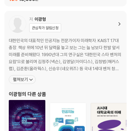
저
이광형
관심작가 알림신청
대한민국의 대표적인 인공지능 전문가이자 미래학자. KAIST 17대
총장. 책상 위에 10년 뒤 달력을 놓고 보는 그는 늘 남보다 한발 앞서
미래를 준비해왔다. 1990년대 그의 연구실은 ‘대한민국 스타 벤처의
요람’으로 불리며 김정주(넥슨), 김영달(아이디스), 김창범(해커스
랩), 김준환(올라웍스), 신승우(네오위즈) 등 국내 1세대 벤처 창업
가들을 배출했다. 2002년 KAIST 최초의 융합학과인 바이오및뇌공
펼쳐보기
학과를 신설했고, 2009년에는 과학저널리즘대학원 프로그램과 지
식재산대학원 프로그램을 만들었다. 2012년 국내 최초의 미래학 연
이광형
의 다른 상품
구·교육기관인 문술미래전략대학원을 설립했으