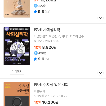
%
원
320원
9.8
(
13
)
사회심리학
[도서]
박남범
편역
이영란
역
가메다 다쓰야
감수
성안당
2021.6.25.
10
8,820
%
원
490원
9.6
(
5
)
미리보기
수치심 잃은 사회
[도서]
이철우
저
시크릿하우스
2025.8.22.
10
16,200
%
원