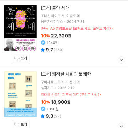
불안 세대
[도서]
조너선 하이트
저
이충호
역
웅진지식하우스
2024.7.31.
[단독] A5 클립보드&메모패드 세트 (포인트 차감)
10
22,320
%
원
1,240원
9.7
(
260
)
미리보기
쾌적한 사회의 불쾌함
[도서]
구마시로 도루
저
이정미
역
생각지도
2026.2.12.
휴대용 선풍기, 피크닉 매트 (포인트 차감)
10
18,900
%
원
1,050원
9.3
(
27
)
미리보기