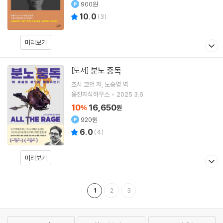
900원
10.0
(
3
)
미리보기
분노 중독
[도서]
조시 코언
저
노승영
역
웅진지식하우스
2025.3.6.
10
16,650
%
원
920원
6.0
(
4
)
미리보기
1
2
3