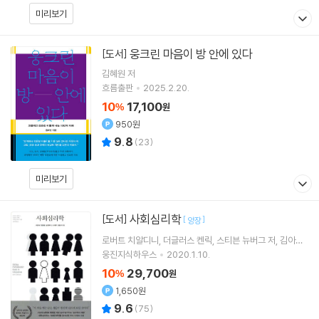
미리보기
웅크린 마음이 방 안에 있다
[도서]
김혜원
저
흐름출판
2025.2.20.
10
17,100
%
원
950원
9.8
(
23
)
미리보기
사회심리학
[도서]
[
]
양장
로버트 치알디니
더글러스 켄릭
스티븐 뉴버그
저
김아영
역
웅진지식하우스
2020.1.10.
10
29,700
%
원
1,650원
9.6
(
75
)