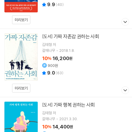
9.9
(
40
)
미리보기
가짜 자존감 권하는 사회
[도서]
김태형
저
갈매나무
2018.1.8.
10
16,200
%
원
900원
9.0
(
63
)
미리보기
가짜 행복 권하는 사회
[도서]
김태형
저
갈매나무
2021.3.30.
10
14,400
%
원