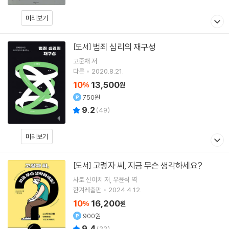
미리보기
범죄 심리의 재구성
[도서]
고준채
저
다른
2020.8.21.
10
13,500
%
원
750원
9.2
(
49
)
미리보기
고령자 씨, 지금 무슨 생각하세요?
[도서]
사토 신이치
저
우윤식
역
한겨레출판
2024.4.12.
10
16,200
%
원
900원
9.4
(
22
)