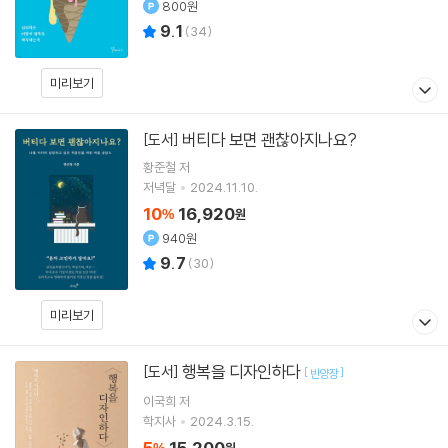
800원
9.1
(
34
)
미리보기
버티다 보면 괜찮아지나요?
[도서]
황준철
저
저녁달
2024.11.10.
10
16,920
%
원
940원
9.7
(
30
)
미리보기
행복을 디자인하다
[도서]
[
]
반양장
이국희
저
학지사
2024.3.15.
5
15,200