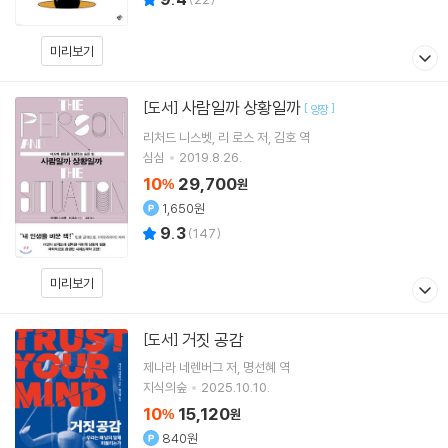
미리보기
사람일까 상황일까
[도서]
[
]
양장
리처드 니스벳
리 로스
저
김호
역
심심
2019.8.26.
10
29,700
%
원
1,650원
9.3
(
147
)
미리보기
거짓 공감
[도서]
제나라 네렌버그
저
명선혜
역
지식의숲
2025.10.10.
10
15,120
%
원
840원