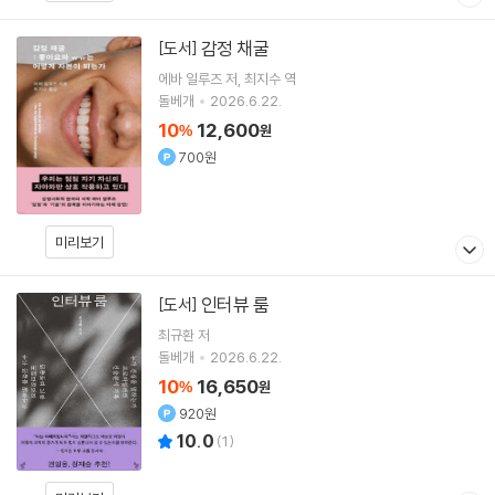
감정 채굴
[도서]
에바 일루즈
저
최지수
역
돌베개
2026.6.22.
10
12,600
%
원
700원
미리보기
인터뷰 룸
[도서]
최규환
저
돌베개
2026.6.22.
10
16,650
%
원
920원
10.0
(
1
)