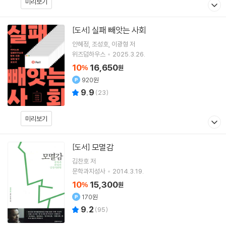
미리보기
실패 빼앗는 사회
[도서]
안혜정
조성호
이광형
저
위즈덤하우스
2025.3.26.
10
16,650
%
원
920원
9.9
(
23
)
미리보기
모멸감
[도서]
김찬호
저
문학과지성사
2014.3.19.
10
15,300
%
원
170원
9.2
(
95
)