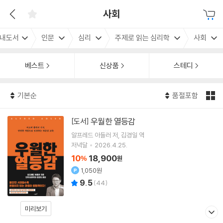
사회
내도서
인문
심리
주제로 읽는 심리학
사회
베스트
신상품
스테디
기본순
품절포함
우월한 열등감
[도서]
알프레드 아들러
저
김경일
역
저녁달
2026.4.25.
10
18,900
%
원
1,050원
9.5
(
44
)
미리보기