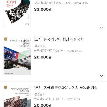
성균관대학교출판부(SKKUP)
2024.8.15.
33,000
원
한국의 근대 형상과 한국학
[도서]
김경일
저
한국학중앙연구원출판부
2020.12.30.
20,000
원
한국의 민주화운동에서 노동과 여성
[도서]
김경일
저
한국학중앙연구원출판부
2021.6.14.
20,000
원