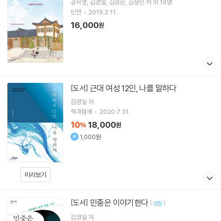
강서영
김경일
김승은
김정신
저 외 16명
민연
2019.2.11.
16,000
원
근대 여성 12인, 나를 말하다
[도서]
김경일
저
책과함께
2020.7.31.
10
18,000
%
원
1,000원
미리보기
민중은 이야기한다
[도서]
[
]
양장
김경일
저