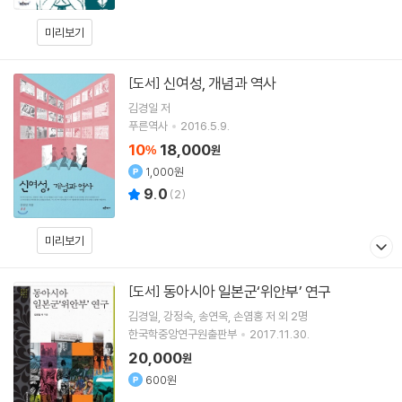
미리보기
신여성, 개념과 역사
[도서]
김경일
저
푸른역사
2016.5.9.
10
18,000
%
원
1,000원
9.0
(
2
)
미리보기
동아시아 일본군‘위안부’ 연구
[도서]
김경일
강정숙
송연옥
손염홍
저 외 2명
한국학중앙연구원출판부
2017.11.30.
20,000
원
600원