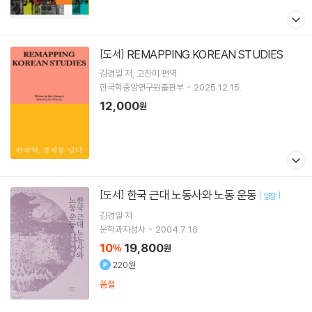
REMAPPING KOREAN STUDIES
[도서]
김경일
저
고찬미
편역
한국학중앙연구원출판부
2025.12.15.
12,000
원
한국 근대 노동사와 노동 운동
[도서]
[
]
양장
김경일
저
문학과지성사
2004.7.16.
10
19,800
%
원
220원
품절