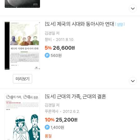
제국의 시대와 동아시아 연대
[도서]
[
]
양장
김경일
저
창비
2011.8.10.
5
26,600
%
원
560원
미리보기
근대의 가족, 근대의 결혼
[도서]
김경일
저
푸른역사
2012.6.2.
10
25,200
%
원
1,400원
품절