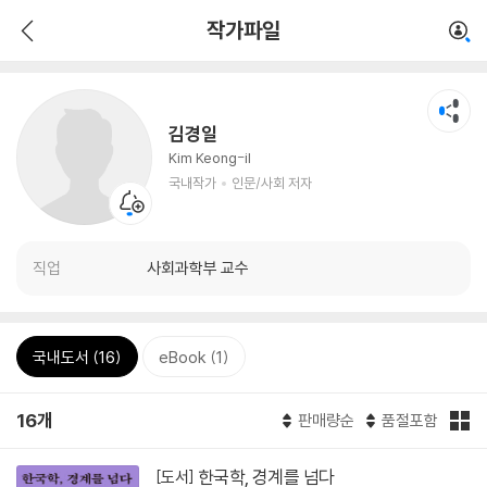
작가파일
김경일
Kim Keong-il
국내작가
인문/사회 저자
직업
사회과학부 교수
국내도서 (16)
eBook (1)
16개
판매량순
품절포함
한국학, 경계를 넘다
[도서]