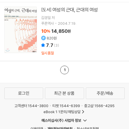
여성의 근대, 근대의 여성
[도서]
김경일
저
푸른역사
2004.7.19.
10
14,850
%
원
820원
7.7
(
3
)
일시품절
1
로그인
최근 본 상품
주문/배송
고객센터 1544-3800
티켓 1544-6399
중고샵 1566-4295
eBook 1:1문의/채팅상담
예스이십사(주) 사업자 정보
이용약관
개인정보처리방침
청소년보호정책