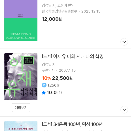
김경일
저
고찬미
편역
한국학중앙연구원출판부
2025.12.15.
12,000
원
이재유 나의 시대 나의 혁명
[도서]
김경일
저
푸른역사
2007.1.15.
10
22,500
%
원
1,250원
10.0
(
1
)
미리보기
3·1운동 100년, 덕성 100년
[도서]