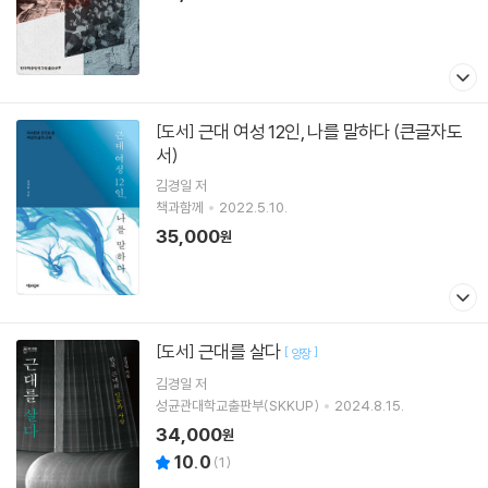
근대 여성 12인, 나를 말하다 (큰글자도
[도서]
서)
김경일
저
책과함께
2022.5.10.
35,000
원
근대를 살다
[도서]
[
]
양장
김경일
저
성균관대학교출판부(SKKUP)
2024.8.15.
34,000
원
10.0
(
1
)