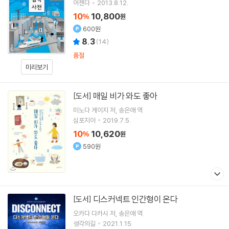
어젠다
2013.8.12.
10
10,800
%
원
600원
8.3
(
14
)
품절
미리보기
매일 비가 와도 좋아
[도서]
미노다 게이지
저
송은애
역
심포지아
2019.7.5.
10
10,620
%
원
590원
디스커넥트 인간형이 온다
[도서]
오카다 다카시
저
송은애
역
생각의길
2021.1.15.