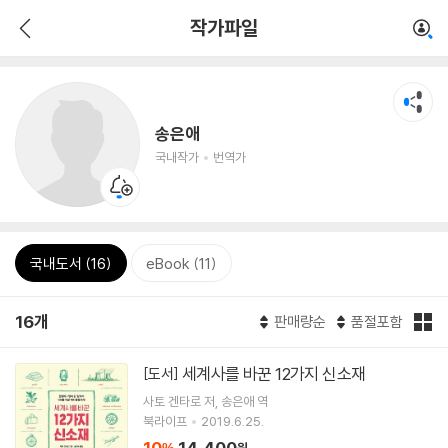
작가파일
송은애
국내작가
번역가
국내도서 (16)
eBook (11)
16개
판매량순
품절포함
세계사를 바꾼 12가지 신소재
[도서]
사토 겐타로
저
송은애
역
북라이프
2019.6.25.
10
14,400