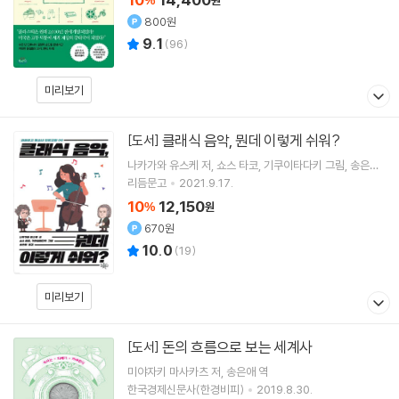
%
원
800원
9.1
(
96
)
미리보기
클래식 음악, 뭔데 이렇게 쉬워?
[도서]
나카가와 유스케
저
쇼스 타코
기쿠이타다키
그림
송은애
역
리듬문고
2021.9.17.
10
12,150
%
원
670원
10.0
(
19
)
미리보기
돈의 흐름으로 보는 세계사
[도서]
미야자키 마사카츠
저
송은애
역
한국경제신문사(한경비피)
2019.8.30.