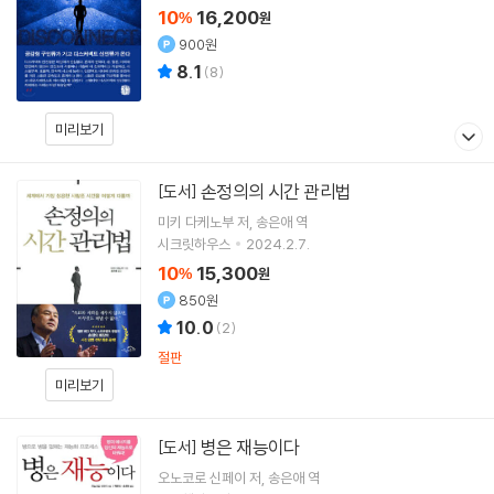
10
16,200
%
원
900원
8.1
(
8
)
미리보기
손정의의 시간 관리법
[도서]
미키 다케노부
저
송은애
역
시크릿하우스
2024.2.7.
10
15,300
%
원
850원
10.0
(
2
)
절판
미리보기
병은 재능이다
[도서]
오노코로 신페이
저
송은애
역