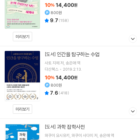
10
14,400
%
원
800원
9.7
(
158
)
미리보기
인간을 탐구하는 수업
[도서]
사토 지에
저
송은애
역
다산북스
2019.2.13.
10
14,400
%
원
800원
7.6
(
418
)
미리보기
과학 잡학사전
[도서]
와쿠이 요시유키
와쿠이 사다미
저
송은애
역