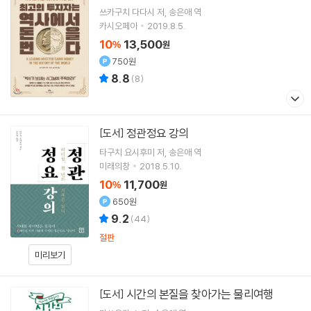
쓰카구치 다다시
저
송은애
역
카시오페아
2019.8.5.
10
13,500
%
원
750원
8.8
(
8
)
정관정요 강의
[도서]
타구치 요시후미
저
송은애
역
미래의창
2018.5.10.
10
11,700
%
원
650원
9.2
(
44
)
절판
미리보기
시간의 본질을 찾아가는 물리여행
[도서]