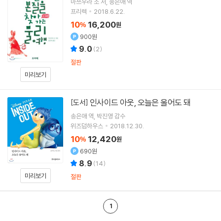
마쓰우라 소
저
송은애
역
프리렉
2018.6.22.
10
16,200
%
원
900원
9.0
(
2
)
절판
미리보기
인사이드 아웃, 오늘은 울어도 돼
[도서]
송은애
역
박진영
감수
위즈덤하우스
2018.12.30.
10
12,420
%
원
690원
8.9
(
14
)
미리보기
절판
1