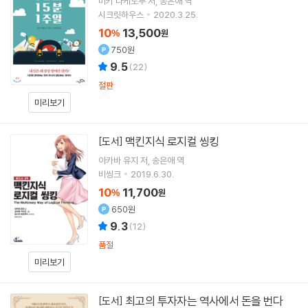
미키 다케노부
저
송은애
역
시크릿하우스
2020.3.25.
10
13,500
%
원
750원
9.5
(
22
)
절판
미리보기
맥킨지식 로지컬 씽킹
[도서]
아카바 유지
저
송은애
역
비씽크
2019.6.30.
10
11,700
%
원
650원
9.3
(
12
)
품절
미리보기
최고의 투자자는 역사에서 돈을 번다
[도서]