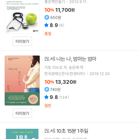
좋은책만들기
2012.9.11.
10
11,700
%
원
650원
8.9
(
8
)
품절
미리보기
나는 나, 엄마는 엄마
[도서]
가토 이쓰코
저
송은애
역
한국경제신문사(한경비피)
2019.12.20.
10
13,320
%
원
740원
9.8
(
134
)
절판
미리보기
10초 15분 1주일
[도서]