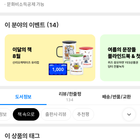
문화비소득공제 가능
이 분야의 이벤트
14
리뷰/한줄평
도서정보
배송/반품/교환
134
정보
책 속으로
출판사 리뷰
추천평
이 상품의 태그