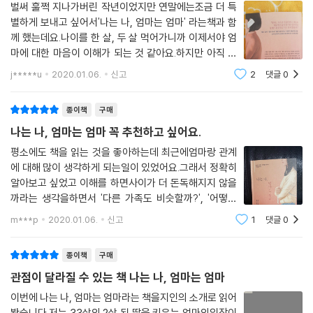
벌써 훌쩍 지나가버린 작년이었지만 연말에는조금 더 특
--- p.197
책임감을 느끼지 말아라’ ‘역할을 내려놓아라’ 등 심리적인 해법에서부터
별하게 보내고 싶어서'나는 나, 엄마는 엄마' 라는책과 함
‘엄마와 함께 하는 날 정하기’ ‘일관적인 거절하기’ 등 구체적인 해법까지
께 했는데요.나이를 한 살, 두 살 먹어가니까 이제서야 엄
새롭게 가정을 꾸린 딸은 그곳에서 인간적으로 성장해나간다. 당연히 심리
특유의 단호하고 냉철한 어조로 조언을 이어나간다. 또한 책을 읽다 보면
마에 대한 마음이 이해가 되는 것 같아요.하지만 아직 다
적·물리적으로 엄마에게서 점차 멀어진다. 이런 딸의 행동은 엄마에게 도
당연하게 나올 수 있는 “엄마에게 정말 이렇게까지 해도 되는 걸까요?”라
알 수 없는 이 관계에 대해서이 책으로나마 답을 알 수 있
j*****u
2020.01.06.
신고
2
댓글
0
움이 필요할 때만 의지하고 도움이 필요하지 않으면 얼굴조차 보이지 않는
는 질문에 이 책은 “엄마의 불행은 딸의 책임이 아니다”라고 단호하게 말
지 않을까하는호기심에 읽기 시작했는데요.소중한 우리
이기적인 것으로 비친다. 그 결과 딸에게 ‘성장은 하되 자립하지는 말라’는
관계를 더 이해하고 문제들을해결하고 싶은
한다. 저자는 그에 대해 지인의 이야기를 빌어 ‘설령 한 사람을 불행 속에
모순된 메시지를 보낸다.
종이책
구매
방치하게 되더라도 두 사람이 불행하게 사느니 한 사람이라도 행복해지는
--- p.213
나는 나, 엄마는 엄마 꼭 추천하고 싶어요.
편이 낫다’고 말이다.
평소에도 책을 읽는 것을 좋아하는데 최근에엄마랑 관계
열심히 하든 아무 일도 안 하든 긍정적인 말을 해주지 않는다면, 차라리 아
‘사람은 스스로 어찌하기 어려운 현실을 받아들이면서부터 성숙해진다.’_
에 대해 많이 생각하게 되는일이 있었어요.그래서 정확히
무 일도 하지 않는 편이 낫다.
알아보고 싶었고 이해를 하면사이가 더 돈독해지지 않을
p.243
--- p.238
까라는 생각을하면서 '다른 가족도 비슷할까?', '어떻게
서로를더 알아갈 수 있을까?' 라는 궁금증이 생기고나는
‘좋은 딸’ ‘좋은 아내’ ‘좋은 엄마’라는 사회적 환상에서 벗어나
m***p
2020.01.06.
신고
1
댓글
0
이 세상에 낳아주고 키워준 데 대한 가장 큰 보답은 ‘보란 듯이 잘 사는
나, 엄마는 엄마의 첫 페이지를 열게되었어요. 5가지의
엄마를 한 여성으로, 딸을 한 인간으로 바라보면….
챕터로 나뉘어있었고 제목마다 뭔가마음속
것’이다. 보란 듯이 잘 사는 데 엄마의 존재 자체가 족쇄라면 족쇄를 풀고
종이책
구매
앞으로 나아가는 수밖에 없다. 엄마라는 족쇄를 풀어버리면 ‘배은망덕한
‘그래선지 사토코의 기억 속 엄마는 언제나 부엌에 서 있었다. 아침 식사를
관점이 달라질 수 있는 책 나는 나, 엄마는 엄마
딸’, ‘불효녀’라는 말을 들을지도 모르지만, 이 세상에 태어난 사람의 가장
마친 사토코가 대문을 나설 때도 엄마는 여전히 부엌에 있었다. 그리고 사
큰 의무는 자기 자신의 인생을 완수하는 것이다.
이번에 나는 나, 엄마는 엄마라는 책을지인의 소개로 읽어
토코가 학교에서 돌아왔을 때 역시 엄마는 부엌에 있었다.(중략) 온 가족
봤습니다.저는 33살의 2살 된 딸을 키우는 엄마의입장이