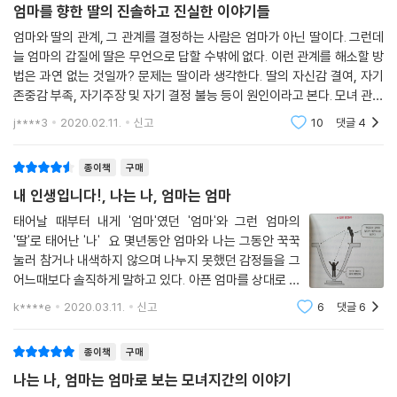
가 한데 엉킨 결과물이지만, 엄마의 불행에 가장 크게 관여한 요인은 엄마
엄마를 향한 딸의 진솔하고 진실한 이야기들
증으로 상담실을 찾는 여성들의 심리적인 기원을 거슬러 올라가 보면 많은
자신의 의사다. 엄마를 불행이나 고독 속에 방치한 건 아닌지 죄책감을 느
경우 ‘모녀 갈등’이 있음을 포착했다. 또한, 모녀 관계의 권력자인 엄마는
엄마와 딸의 관계, 그 관계를 결정하는 사람은 엄마가 아닌 딸이다. 그런데
끼며 사는 딸이 있는데, 엄마를 불행 속에 방치한 사람은 엄마 자신이다. 다
딸 때문에 상담실을 찾지 않는다는 사실도 발견했다. 이 책의 CHAPTER 1
늘 엄마의 갑질에 딸은 무언으로 답할 수밖에 없다. 이런 관계를 해소할 방
키코의 사례에서처럼 ‘네 탓’이라며 엄마가 딸의 부족함과 불만을 일일이
법은 과연 없는 것일까? 문제는 딸이라 생각한다. 딸의 자신감 결여, 자기
에서는 이와 같은 점을 지적하며 결국 행동해야 하는 쪽은 딸이라는 점을
지적하고 폭언을 했다 해도 딸에게는 엄마의 불행에 대한 책임이 없다.
존중감 부족, 자기주장 및 자기 결정 불능 등이 원인이라고 본다. 모녀 관계
짚고 넘어간다. 엄마 때문에 힘들다는 사실을 이제 인정하고, 행동하라는
--- p.182
에 있어 엄마는 권력자다. 사실 엄마도 관계가 비틀거리면 많이 힘이 든다.
것이다. CHAPTER 2~3에는 각기 다른 문제점을 안고 있는 여섯 유형의
j****3
2020.02.11.
신고
10
댓글
4
그래도
모녀가 등장하는데, 딸과 엄마의 입장을 각각 추적해 들어간다. 그런데 여
많은 여성이 엄마에게 칭찬을 받아본 적이 없다고 말하는데, 이는 이런 사
기서 흥미로운 사실이 발견된다. 딸과 갈등 상황에 있는 엄마들이 의도했
종이책
구매
회에 딸을 적응시키기 위한 젠더 교육 중 하나다. 엄마는 딸이 칭찬받고 우
든, 의도하지 않았든 딸을 심리적으로 통제하려 한다는 점이다. 또한, 단순
내 인생입니다!, 나는 나, 엄마는 엄마
쭐해져서 자신이 마치 주인공인 양 착각하지 않도록 딸을 교육한다. 구체
히 엄마의 지나친 간섭처럼 보이는 엄마의 행동 속에 엄마의 욕망과 사회
적으로 설명하면, 딸이 즐거워 보이거나 기분이 좋아 보일 때 몹시 불쾌한
태어날 때부터 내게 '엄마'였던 '엄마'와 그런 엄마의
적 요구가 교묘하게 뒤섞여 있다는 것이다. 즉, 엄마는 자신의 목소리를 통
표정을 짓고 차갑게 대응함으로써 너는 주인공이 아니니까 주제넘게 행동
'딸'로 태어난 '나' 요 몇년동안 엄마와 나는 그동안 꾹꾹
해 딸에게 사회적인 요구까지 반영한다.
눌러 참거나 내색하지 않으며 나누지 못했던 감정들을 그
해서는 안 된다는 뜻을 전달한다. 실제로 엄마들은 딸이 우쭐해하면 몹시
어느때보다 솔직하게 말하고 있다. 아픈 엄마를 상대로 얼
불쾌해하는데, 엄마가 단지 이런 감정을 표현하기만 해도 젠더 교육이 이
예를 들어, 여성스럽지 못한 옷차림이나 친절하지 못한 태도를 지적하는
마 전까지만 해도 나는 일방적으로 당하기만 했.었.다. 아
뤄진다.
k****e
2020.03.11.
신고
6
댓글
6
것만으로도 젠더 규범을 딸에게 학습시킬 수 있다. 딸의 입장에서는 엄마
니 그렇게 느낄 수 밖에 없었다. 여러 책에서 일러준 대로
--- p.196
의 말속에 교묘하게 숨어 있는 사회적 메시지를 발견하는 것만으로도 좀
선도 그어보고 심리적 거리라는 것도
더 냉정하게 대처하는 데 도움이 된다. 마지막 파트인 CHAPTER 4~5에
종이책
구매
다시 말해 넓은 세계로 뛰쳐나가고 싶은 딸과 그 딸을 좁은 세계에 가둬두
는 유형별 모녀관계의 해법과 이제 엄마가 될 딸들을 위한 현실적인 솔루
나는 나, 엄마는 엄마로 보는 모녀지간의 이야기
려는 엄마 사이의 갈등인 것이다.
션을 제시하는데, ‘정서적으로 단념해라’ ‘죄책감과 싸워라’ ‘엄마의 불행에