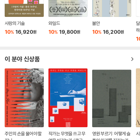
사랑의 기술
와일드
불안
달
하
10
16,920
10
19,800
10
16,200
%
%
%
원
원
원
1
이 분야 신상품
주인의 손을 물어야 할
작가는 무엇을 쓰고 무
영원 부르기: 어떻게 슬
시