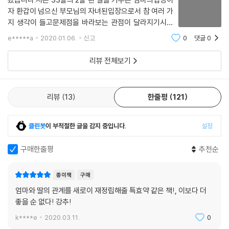
--- p.243
이 식사를 시작해도 엄마는 부엌에 서서 일을 계속했고, 할아버지와 할머
자 환갑이 넘으신 부모님의 자녀된입장으로서 참 여러 가
니가 식사를 마칠 무렵에야 겨우 식탁에 앉았다.’_본문 중에서
지 생각이 들고문제점을 바라보는 관점이 달라지기시작
한 것 같습니다.처음에는 단순하게 화목한 엄마와 딸이되
e*****a
2020.01.06.
신고
0
댓글
0
한편, 이 책은 딸들에게는 수수께끼와 같은 엄마의 심리를 분석했다는 점
기 위한 방법을 전해주는 책이라는생각을 많이 했었어요.
에서 흥미로운 관점을 제시한다. 딸에게 지나치게 의지하거나 간섭하는 엄
하지만 사회가 정해준 역할의 바운더리안에서
리뷰 전체보기
마, 식사를 강요하는 엄마, 매사 지적하는 엄마 등, 각기 사연은 다르지만
딸을 힘들게 하는 엄마의 심리 이면에는 또 다른 사정이 있다. 식사 강요로
딸인 사토코를 힘들게 하는 엄마 게이코는 가부장적인 시대적 분위기 속에
리뷰
13
한줄평
121
‘음식’이라는 수단 외에는 자신을 표현할 수 없었던 여성이었다. 또한, 매사
딸을 지적하는 폭력적인 엄마인 지요노는 딸의 인생에 자신의 인생을 포개
어 보며 분노했다.
클린봇
이 부적절한 글을 감지 중입니다.
설정
구매한줄평
추천순
특히, 저자는 매사 지적하는 엄마로 인해 자존감이 밑바닥까지 떨어졌던
딸 다키코가 어떻게 엄마와의 적정 거리를 찾고 자존감을 찾아가는지를 보
여주며, 현실 속의 딸은 어떤 대처를 할 수 있는지 또 이러한 이면 속에는
종이책
구매
어떤 사회심리학적 메시지가 숨겨져 있는지를 분석해낸다. 이처럼 모녀 관
엄마와 딸의 관계를 새로이 재정립해줄 특효약 같은 책!, 이보다 더
계 갈등을 사회심리적 측면에서 면밀하게 분석하는 것은, 엄마를 통해 사
좋을 순 없다! 강추!
회가 요구하는 것과 엄마의 욕망 그리고 딸인 자기 자신의 욕망을 좀 더 명
k****e
2020.03.11.
0
확하게 구분함으로써 진짜 나를 찾고, 살아가는 데 필요한 자존감을 지킬