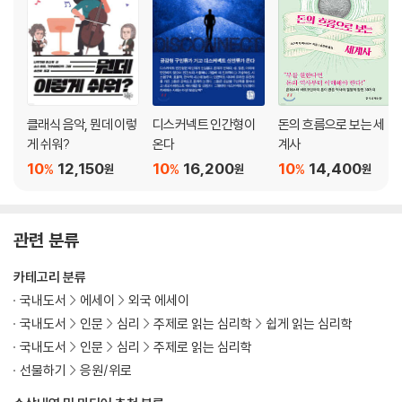
클래식 음악, 뭔데 이렇
디스커넥트 인간형이
돈의 흐름으로 보는 세
게 쉬워?
온다
계사
10
12,150
10
16,200
10
14,400
%
%
%
원
원
원
관련 분류
카테고리 분류
국내도서
에세이
외국 에세이
국내도서
인문
심리
주제로 읽는 심리학
쉽게 읽는 심리학
국내도서
인문
심리
주제로 읽는 심리학
선물하기
응원/위로