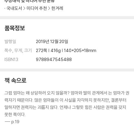
수상내역 및 미디어 추천 분류
국내도서
미디어 추천
한겨레
품목정보
발행일
2019년 12월 20일
쪽수, 무게, 크기
272쪽 | 416g | 140*205*18mm
ISBN13
9788947545488
책 속으로
그럼 엄마는 왜 상담하러 오지 않을까? 엄마와 딸의 관계에서 는 엄마가 권
력자기 때문이다. 많은 엄마들이 이 사실을 자각하지 못하지만, 결론부터
말하자면 권력자는 괴롭지 않다. 언제나 그렇듯 힘든 사람은 권력을 갖지
못한 쪽이다.
--- p.19