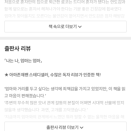
처음으로 혼자만의 집으로 퇴근한 료코는 드디어 혼자가 됐다는 안도감과
함께 앞으로는 혼자서 헤쳐나가야 한다는 기분 좋은 긴장감에 휩싸였다.
엄마가 찾아올지도 모른다는 불안감이 옅어지면서 안도감은 점차 해방감
으로 변했다. 그리고 료코는 난생처음 자기만의 인생을 살고 있다고 실감
책 속으로 더보기
했다.
--- p.26
출판사 리뷰
무엇보다 아키코를 옭아매는 것은 주위 사람들이었다. 먼저 ‘남편’이 그랬
다. 분노에 휩싸인 아키코가 ‘엄마가 이상하다’고 하면 남편은 이렇게 말했
『나는 나, 엄마는 엄마』
다.
“혼자 외로우시니까 그런 거겠지.”
★ 아마존재팬 스테디셀러, 수많은 독자 리뷰가 인증한 책!
아키코가 얼마나 괴로운지 남편은 이해하지 못했다. ‘이웃’ 역시 아키코를
괴롭게 했다. 아키코의 엄마는 이웃에서 고상하고 헌신적인 엄마였고, 아
‘엄마와 거리를 두고 싶다는 생각에 죄책감을 가지고 있었지만, 이 책을 읽
키코의 엄마는 사이좋은 모녀로 통했다. 그래서 “내가 죽으면 좋겠지?”라
고 마음이 편해졌습니다.’
고 말하며 미친듯이 울부짖는 엄마를 내버려둘 수 없었다.
‘주변의 무수히 많은 모녀 관계 갈등의 본질이 어쩌면 시대적 산물에 있지
--- p.52
않을까 생각했습니다. 과연, 고개를 끄덕였습니다.’
‘지금까지 엄마와의 관계에서 느꼈던 뭐라 말할 수 없는 울적한 마음을 해
엄마가 “조명이 나갈 것 같은데, 너희 집에 새것 없니? 있으면 좀 갖다
석해 주어 시야가 넓어진 기분입니다.’
출판사 리뷰 더보기
줘”라고 부탁하면, “우리 집에도 없어. 그런 건 좀 알아서 해”라고 말했지
‘중요한 것은 어떤 이기심과 불행 앞에서도 나의 마음을 지키는 것입니다.