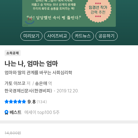
미리보기
사이즈비교
카드뉴스
공유하기
소득공제
나는 나, 엄마는 엄마
엄마와 딸의 관계를 바꾸는 사회심리학
가토 이쓰코
저
송은애
역
한국경제신문사(한경비피)
2019.12.20.
9.8
134
베스트
에세이 top100 5주
14,800
원