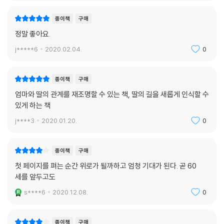
수 있도록 도와준다. 책의 말미에 저자는 ‘어떤 관계에서든, 그게 엄마와의
관계 일지라도 나의 마음을 지키는 것이 먼저’라는 사실을 기억한다면, 한
종이책
구매
층 홀가분한 마음으로 엄마를 대할 수 있다고 다시 한번 강조한다.
정말 좋아요.
j*****6
2020.02.04.
0
‘엄마가 낳아주고 키워줬다고 해서 자신을 희생할 필요는 없다. 이 세상에
낳아주고 키워준 데 대한 가장 큰 보답은 ‘보란 듯이 잘 사는 것’이다. 보란
듯이 잘 사는 데 엄마의 존재 자체가 족쇄라면 족쇄를 풀고 앞으로 나아가
종이책
구매
는 수밖에 없다. 엄마라는 족쇄를 풀어버리면 ‘배은망덕한 딸’, ‘불효녀’라
엄마와 딸의 관계를 재조명할 수 있는 책, 딸의 길을 새롭게 인식할 수
는 말을 들을지도 모르지만, 이 세상에 태어난 사람의 가장 큰 의무는 자기
있게 하는 책
자신의 인생을 완수하는 것이다. 이를 위해 배은망덕한 딸이 되어야 한다
j****3
2020.01.20.
0
면 당당하게 그런 딸이 되면 그만이다. 자기 행복에 대한 책임보다 더 막중
한 책임은 없다.’_본문 중에서
종이책
구매
첫 페이지를 펴는 순간 위로가 될까하고 엄청 기대가 된다. 곧 60
세를 앞두고도
s****6
2020.12.08.
0
종이책
구매