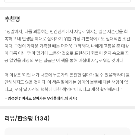
만 곧바로 자기혐오와 죄책감이 뒤따랐다. ‘도대체 뭘 위해 이런 거짓말까
그건 모녀 관계에서도 마찬가지입니다. 이 책은 그렇게 말합니다.’
지 하며 엄마를 힘들게 해야 하는 걸까. 조명 정도는 얼마든지 줄 수 있는
‘엄마의 불행은 딸의 책임이 아니라는 말에 구원받았습니다.’
추천평
데. 내가 대체 무슨 짓을 하는 거지?’
‘이렇듯 내 기분을 대변하는 책을 만나 놀랍습니다.’
매일매일 새롭게 가슴이 무너져 내리는 듯한 심정이었다.
‘불행한 엄마를 남겨두고 혼자 행복해지는 것에 이루 말할 수 없는 죄책감
“정말이지, 나를 괴롭히는 인간관계에서 자유로워지는 일은 자존감을 회
--- p.55
을 느끼고 있었습니다. 하지만 이 책을 읽고 나서 나는 잘못하지 않았다는
복하고 내 인생을 제대로 살아가기 위한 가장 기본적이고도 절대적인 조건
것을 깨달았고, 앞으로 살아갈 인생의 용기를 얻었습니다.’
이다. 그것이 가까운 가족일 때는 더더욱 그러하다. 나에게 고통을 준 대상
사토코의 기억 속 엄마는 언제나 부엌에 서 있었다. 초등학교 시절 사토코
‘엄마는 나에게 대체 왜 그럴까? 그 수수께끼의 답을 찾을 수 있었습니다.’
이 다름 아닌 ‘엄마’였기에 그동안 겉으로 표현하기 힘들어 혼자 속으로 끙
가 일어날 무렵이면 이미 할아버지와 할머니는 식사를 마친 상태였다. 사
끙 앓았을 세상의 모든 딸들은 이 책을 통해 마침내 자유로워질 것이다.
토코가 할머니 손길에 잠자리에서 일어나 옷을 갈아입고 식탁에 앉았을 때
…….
는 중·고등학생이었던 언니들은 벌써 학교에 가고 없었다. 아침 식사를 마
더 이상은 ‘이런 내가 나중에 누군가의 온전한 엄마가 될 수 있을까’라며 불
친 사토코가 대문을 나설 때도 엄마는 여전히 부엌에 있었다. 사토코가 학
2012년 처음 출간된 이 책의 도서정보란에는 최근까지도 이 책으로 많은
안해하지도 않을 것이다. 이 책은 딸에게는 엄마의 불행에 대한 책임이 없
교에서 돌아왔을 때 역시 엄마는 부엌에 있었다.
도움을 얻었다는 독자 리뷰가 달리고 있다. 한국과 마찬가지로 가족관계에
다고, 오직 딸 자신의 행복에 대한 책임만이 있다고 새삼 확인해준다.”
--- p.89
각별한 일본 독자들은 왜 이렇게 오랫동안 이 책에 관심을 보였을까? 그리
- 임경선 (『여자로 살아가는 우리들에게』의 저자)
고 왜 그 주제는 ‘엄마와 딸’ 이었을까?일본뿐만 아니라 한국 사회에도 ‘사
“이 정도로 그렇게 칭찬하면 이 아이는 우쭐해질 걸세.”
이좋은 모녀’에 대한 환상이 있다. 하지만 최근 들어 그 환상을 깨는 사례들
다키코는 아무리 딸을 싫어한다고 해도 앞으로 딸이 인생을 함께할 사람에
이 많이 나온다. 대표적인 예가 ‘독친’ 즉, 독이 되는 부모라는 단어다. 한 세
리뷰/한줄평
134
게 이럴 수는 없다고 생각했지만 역시 아무 말도 하지 못했다. 그때 “아니,
대를 살아온 엄마는 자신도 모르는 사이 그 사회가 원하는 프레임을 어느
장모님은 농담도 참 잘하시네요” 하고 웃으며 말하는 남편의 목소리가 들
정도 받아들이고, 이러한 사회적 기대에 부응하기 위해 딸을 심리적으로
려왔다. 그의 대응에 다키코는 안심했다. 그리고 이 사람과 함께라면 잘 헤