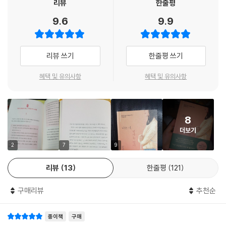
리뷰
한줄평
통제한다는 것이다.
쳐나갈 수 있겠다는 생각이 들었다.
9.6
9.9
--- p.107
20년간 모녀 관계 상담 전문가로 수많은 솔루션을 제시해온 저자는, 특히
‘모녀 관계’에서 개인의 심리가 사회적인 프레임의 큰 영향을 받는다는 점
민감한 사람이 아니면 ‘가족’ 또는 ‘가정’이라는 말이 얼마나 널리 쓰이는지
에 기반해 이야기를 풀어나간다. 단지 딸의 개인적인 입장을 대변하는 것
리뷰 쓰기
한줄평 쓰기
알아차리지 못하지만, 결혼하지 않은 여성이나 아이를 낳지 못하는 여성은
이 아니라, 사회심리학적 측면에서 ‘엄마는 대체 왜 그럴까?’에 대해 이해
이 같은 현실에 고통받는다.
하고, 그러면 앞으로 어떻게 해야 할까에 대해서 논의하는 책이다. 따라서
혜택 및 유의사항
혜택 및 유의사항
--- p.148
이 책을 마지막 장까지 읽고 나면 수수께끼 같았던 엄마의 마음을 이해하
고, 외롭고 숨 막히는 모녀 관계의 실마리를 찾는 데 도움을 얻을 수 있을
많은 여성이 엄마가 자신에게만 집안일을 시키고 오빠나 남동생에게는 시
것이다. 다름 아닌 ‘엄마’였기에 그동안 겉으로 표현하기 힘들어 혼자 속으
8
키지 않았다고 말하는데, 이는 가정에서만 벌어지는 일이 아니다. 학교와
로 끙끙 앓았을 세상의 모든 딸들은 이 책을 통해 마침내 자유로워질 것이
더보기
직장에서도 마찬가지다. 여성들은 타자의 욕구를 충족하려 자신의 욕구를
다.
중단하는 법을 학습한다. 마찬가지로 타자의 욕구와 자신의 욕구가 충돌할
2
7
9
경우 여성은 인내하는 쪽에 세워진다. 그리고 타자의 욕구를 우선해 자신
“다름 아닌 엄마이기에 표현하지 못하고 끙끙 앓았을
리뷰
13
한줄평
121
의 욕구를 억제하는 법을 학습해나간다.
세상의 모든 딸들이 이 책으로 인해 자유로워질 것이다”
--- p.151
★ 임경선 작가 강력 추천
구매리뷰
추천순
엄마가 힘든 딸을 위한 심리 수업
엄마의 불행은 명확히 설명되지 않은 채로 딸에게 전해지고, 딸은 그 정체
조차 알지 못한 채 엄마의 불행을 흡수해간다. 엄마의 불행은 복합적 요소
종이책
구매
여성 심리 전문가이자 모녀 관계 상담 전문가인 저자는, 자존감이나 불안