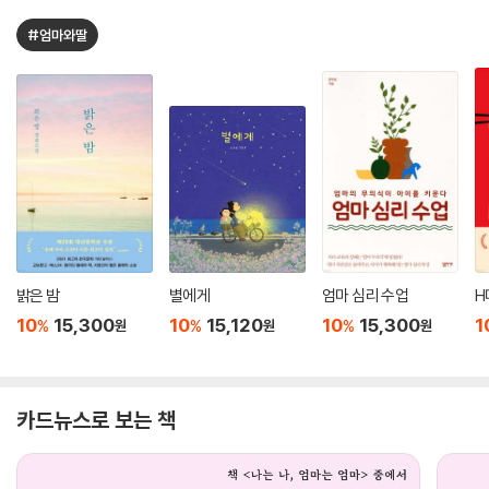
#엄마와딸
밝은 밤
별에게
엄마 심리 수업
H
10
15,300
10
15,120
10
15,300
1
%
%
%
원
원
원
카드뉴스로 보는 책