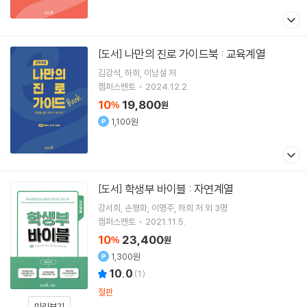
나만의 진로 가이드북 : 교육계열
[도서]
김강석
하희
이남설
저
캠퍼스멘토
2024.12.2.
10
19,800
%
원
1,100원
학생부 바이블 : 자연계열
[도서]
강서희
손평화
이명주
하희
저 외 3명
캠퍼스멘토
2021.11.5.
10
23,400
%
원
1,300원
10.0
(
1
)
절판
미리보기