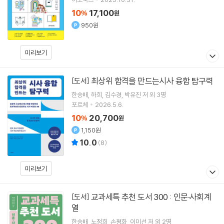
10
17,100
%
원
950원
미리보기
최상위 합격을 만드는시사 융합 탐구력
[도서]
한승배
하희
김수경
박유진
저 외 3명
포르체
2026.5.6.
10
20,700
%
원
1,150원
10.0
(
8
)
미리보기
교과세특 추천 도서 300 : 인문·사회계
[도서]
열
한승배
노정희
손평화
이미선
저 외 2명