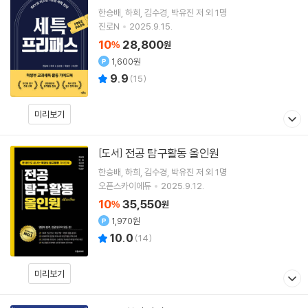
한승배
하희
김수경
박유진
저 외 1명
진로N
2025.9.15.
10
28,800
%
원
1,600원
9.9
(
15
)
미리보기
전공 탐구활동 올인원
[도서]
한승배
하희
김수경
박유진
저 외 1명
오픈스카이에듀
2025.9.12.
10
35,550
%
원
1,970원
10.0
(
14
)
미리보기