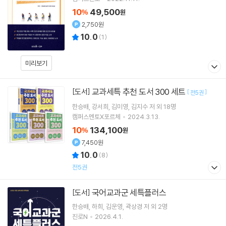
10
49,500
%
원
2,750원
10.0
(
1
)
미리보기
교과세특 추천 도서 300 세트
[도서]
[
]
전5권
한승배
강서희
김미영
김지수
저 외 18명
캠퍼스멘토X포르체
2024.3.13.
10
134,100
%
원
7,450원
10.0
(
8
)
전5권
국어교과군 세특플러스
[도서]
한승배
하희
김운영
곽상경
저 외 2명
진로N
2026.4.1.