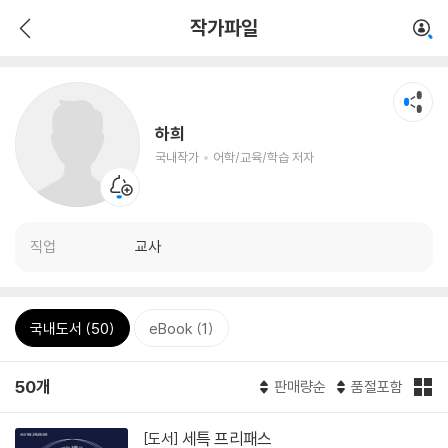
작가파일
하희
국내작가
어학/교육/학습 저자
직업
교사
국내도서 (50)
eBook (1)
50개
판매량순
품절포함
세특 프리패스
[도서]