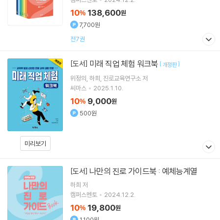
10
138,600
%
원
7,700원
전7권
미래 직업 체험 워크북
[도서]
[
]
개정판
위정의
하희
진로교육연구소
저
씨마스
2025.1.10.
10
9,000
%
원
500원
미리보기
나만의 진로 가이드북 : 예체능계열
[도서]
하희
저
캠퍼스멘토
2024.12.2.
10
19,800
%
원
1,100원