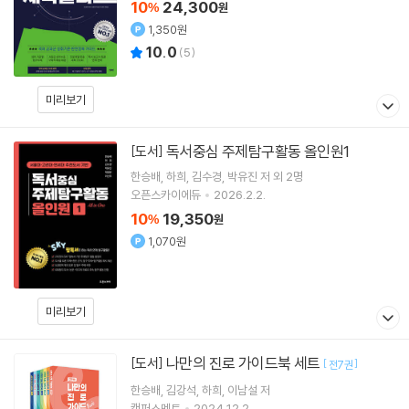
10
24,300
%
원
1,350원
10.0
(
5
)
미리보기
독서중심 주제탐구활동 올인원1
[도서]
한승배
하희
김수경
박유진
저 외 2명
오픈스카이에듀
2026.2.2.
10
19,350
%
원
1,070원
미리보기
나만의 진로 가이드북 세트
[도서]
[
]
전7권
한승배
김강석
하희
이남설
저
캠퍼스멘토
2024.12.2.