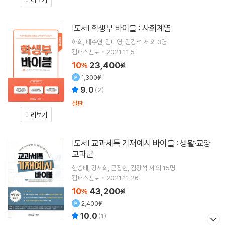
학생부 바이블 : 사회계열
[도서]
하희
배수연
김미영
김강석
저 외 3명
캠퍼스멘토
2021.11.5.
10
23,400
%
원
1,300원
9.0
(
2
)
절판
미리보기
교과세특 기재예시 바이블 : 생활·교양
[도서]
교과군
한승배
강서희
근장현
김강석
저 외 15명
캠퍼스멘토
2021.11.26.
10
43,200
%
원
2,400원
10.0
(
1
)