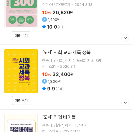
캠퍼스멘토X포르체
2024.3.13.
10
26,820
%
원
1,490원
10.0
(
8
)
미리보기
사회 교과 세특 정복
[도서]
한승배
강서희
김지수
노정희
저 외 3명
씨마스21
2026.3.1.
10
32,400
%
원
1,800원
9.9
(
24
)
미리보기
직업 바이블
[도서]
한승배
김강석
하희
이남설
저
캠퍼스멘토
2022.11.11.