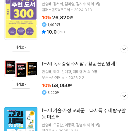
한승배
강서희
김미영
김지수
저 외 3명
캠퍼스멘토X포르체
2024.3.13.
10
26,820
%
원
1,490원
10.0
(
23
)
미리보기
독서중심 주제탐구활동 올인원 세트
[도서]
한승배
하희
신미경
이미영
저 외 9명
오픈스카이에듀
2026.2.2.
미리보기
10
58,050
%
원
3,220원
기술·가정 교과군 교과세특 주제 탐구활
[도서]
동 마스터
한승배
오규찬
이동국
김범수
저 외 3명
이오북스
2025.10.31.