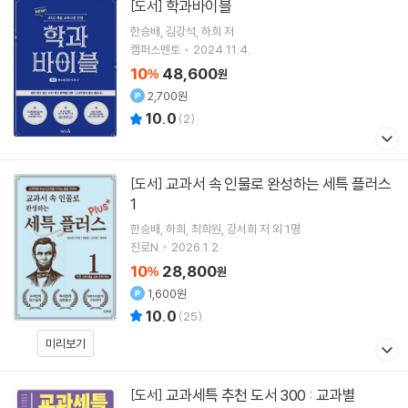
학과바이블
[도서]
한승배
김강석
하희
저
캠퍼스멘토
2024.11.4.
10
48,600
%
원
2,700원
10.0
(
2
)
교과서 속 인물로 완성하는 세특 플러스
[도서]
1
한승배
하희
최희원
강서희
저 외 1명
진로N
2026.1.2.
10
28,800
%
원
1,600원
10.0
(
25
)
미리보기
교과세특 추천 도서 300 : 교과별
[도서]