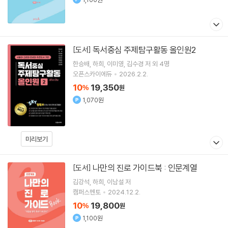
독서중심 주제탐구활동 올인원2
[도서]
한승배
하희
이미영
김수경
저 외 4명
오픈스카이에듀
2026.2.2.
10
19,350
%
원
1,070원
미리보기
나만의 진로 가이드북 : 인문계열
[도서]
김강석
하희
이남설
저
캠퍼스멘토
2024.12.2.
10
19,800
%
원
1,100원