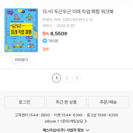
두근두근 미래 직업 체험 워크북
[도서]
위정의
하희
진로디자인연구소
저
씨마스
2020.8.25.
5
8,550
%
원
180원
절판
미리보기
1
2
3
로그인
최근 본 상품
주문/배송
고객센터 1544-3800
티켓 1544-6399
중고샵 1566-4295
eBook 1:1문의/채팅상담
예스이십사(주) 사업자 정보