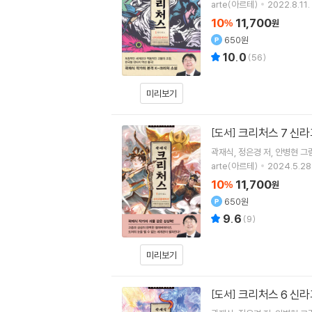
arte(아르테)
2022.8.11.
10
11,700
%
원
650원
10.0
(
56
)
미리보기
크리처스 7 신라
[도서]
곽재식
정은경
저
안병현
그
arte(아르테)
2024.5.28
10
11,700
%
원
650원
9.6
(
9
)
미리보기
크리처스 6 신라
[도서]