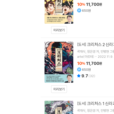
10
11,700
%
원
650원
미리보기
크리처스 2 신라
[도서]
곽재식
정은경
저
안병현
그
arte(아르테)
2022.11.9.
10
11,700
%
원
650원
9.7
(
32
)
미리보기
크리처스 1 신라
[도서]
곽재식
정은경
저
안병현
그