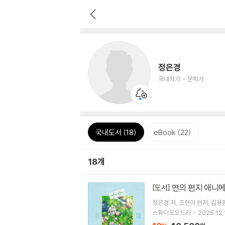
정은경
국내작가
문학가
국내도서 (18)
eBook (22)
18개
연의 편지 애니
[도서]
정은경
저
조현아
원저
김용
스튜디오오드리
2025.12.