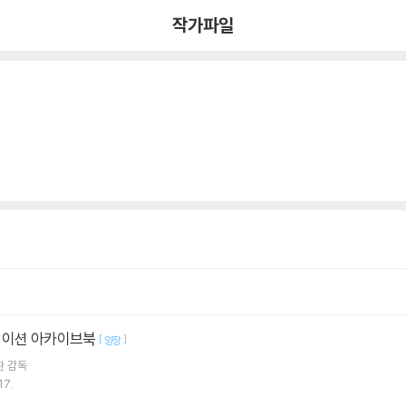
작가파일
메이션 아카이브북
[
]
양장
환
감독
17.