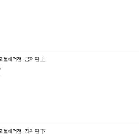
괴물해적전 : 금저 편 上
림
.
괴물해적전 : 지귀 편 下