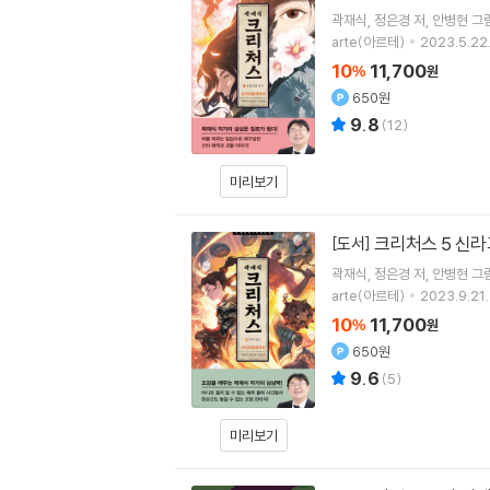
곽재식
정은경
저
안병현
그
arte(아르테)
2023.5.22
10
11,700
%
원
650원
9.8
(
12
)
미리보기
크리처스 5 신라
[도서]
곽재식
정은경
저
안병현
그
arte(아르테)
2023.9.21.
10
11,700
%
원
650원
9.6
(
5
)
미리보기