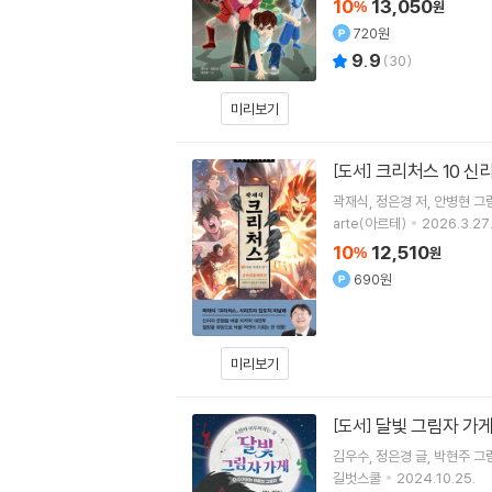
10
13,050
%
원
720원
9.9
(
30
)
미리보기
크리처스 10 신
[도서]
곽재식
정은경
저
안병현
그
arte(아르테)
2026.3.27
10
12,510
%
원
690원
미리보기
달빛 그림자 가게
[도서]
김우수
정은경
글
박현주
그
길벗스쿨
2024.10.25.