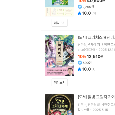
10
40,500
%
원
2,250원
10.0
(
6
)
미리보기
크리처스 9 신라
[도서]
정은경
곽재식
저
안병현
그
arte(아르테)
2025.12.11
10
12,510
%
원
690원
10.0
(
1
)
미리보기
달빛 그림자 가게
[도서]
김우수
정은경
글
박현주
그
길벗스쿨
2025.5.15.