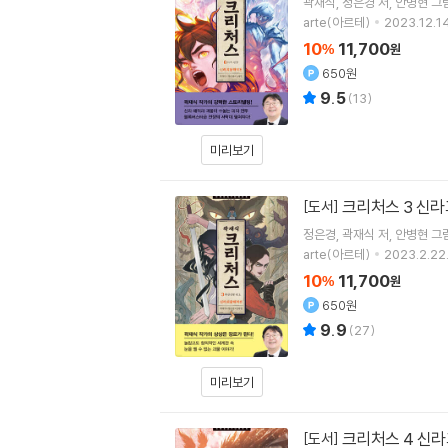
곽재식
정은경
저
안병현
그
arte(아르테)
2023.12.14
10
11,700
%
원
650원
9.5
(
13
)
미리보기
크리처스 3 신라
[도서]
정은경
곽재식
저
안병현
그
arte(아르테)
2023.2.22
10
11,700
%
원
650원
9.9
(
27
)
미리보기
크리처스 4 신라
[도서]