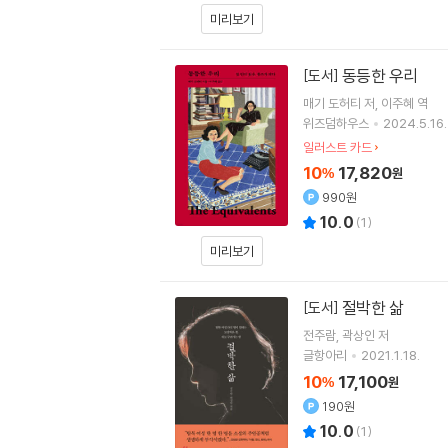
미리보기
동등한 우리
[도서]
매기 도허티
저
이주혜
역
위즈덤하우스
2024.5.16.
일러스트 카드
10
17,820
%
원
990원
10.0
(
1
)
미리보기
절박한 삶
[도서]
전주람
곽상인
저
글항아리
2021.1.18.
10
17,100
%
원
190원
10.0
(
1
)