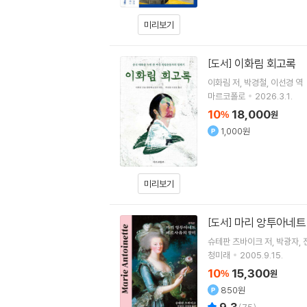
미리보기
이화림 회고록
[도서]
이화림
저
박경철
이선경
역
마르코폴로
2026.3.1.
10
18,000
%
원
1,000원
미리보기
마리 앙투아네트
[도서]
슈테판 츠바이크
저
박광자
청미래
2005.9.15.
10
15,300
%
원
850원
9.3
(
75
)