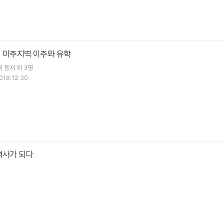
의 미주지역 이주와 유학
희
등저 외 3명
018.12.30.
역사가 되다