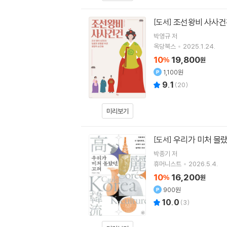
조선왕비 사사건
[도서]
박영규
저
옥당북스
2025.1.24.
10
19,800
%
원
1,100원
9.1
(
20
)
미리보기
우리가 미처 몰
[도서]
박종기
저
휴머니스트
2026.5.4.
10
16,200
%
원
900원
10.0
(
3
)