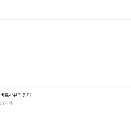
 베르사유의 장미
전영애
역