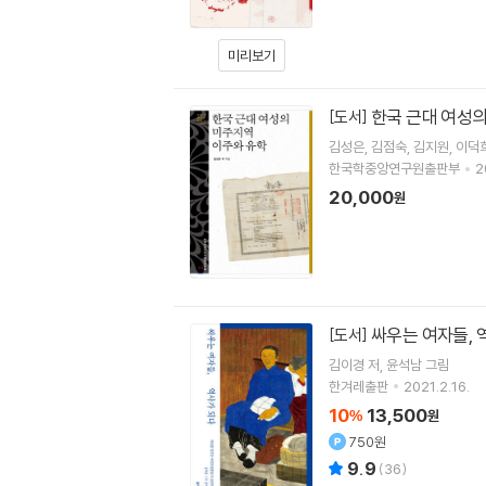
미리보기
한국 근대 여성
[도서]
김성은
김점숙
김지원
이덕
한국학중앙연구원출판부
2
20,000
원
싸우는 여자들, 
[도서]
김이경
저
윤석남
그림
한겨레출판
2021.2.16.
10
13,500
%
원
750원
9.9
(
36
)