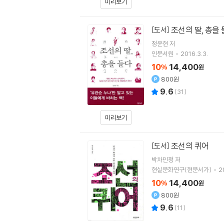
미리보기
조선의 딸, 총을
[도서]
정운현
저
인문서원
2016.3.3.
10
14,400
%
원
800원
9.6
(
31
)
미리보기
조선의 퀴어
[도서]
박차민정
저
현실문화연구(현문서가)
2
10
14,400
%
원
800원
9.6
(
11
)