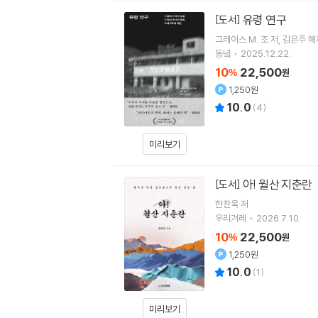
유령 연구
[도서]
그레이스 M. 조
저
김은주
해
동녘
2025.12.22.
10
22,500
%
원
1,250원
10.0
(
4
)
미리보기
아! 월산 지춘란
[도서]
한찬욱
저
우리겨레
2026.7.10.
10
22,500
%
원
1,250원
10.0
(
1
)
미리보기