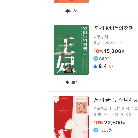
미리보기
왕비들의 전쟁
[도서]
박영규
저
옥당
2020.11.20.
10
15,300
%
원
850원
8.4
(
5
)
미리보기
플로렌스 나이
[도서]
플로렌스 나이팅게일
저
김보
휴머니스트
2026.8.3.
10
22,500
%
원
1,250원