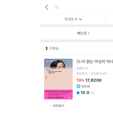
국내도서
베스트
기본순
읽는 여성의 역
[도서]
최현미
저
어크로스
2026.6.25.
10
17,820
%
원
990원
10.0
(
2
)
미리보기