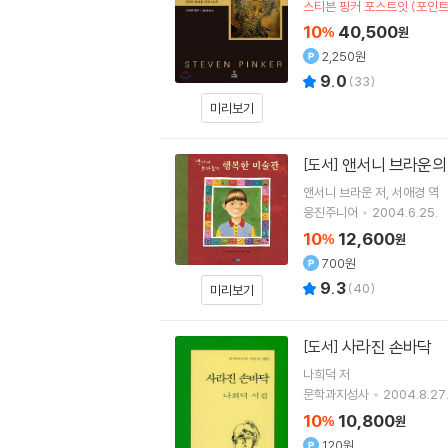
스티븐 핑커 포스트잇 (포인트
10
40,500
%
원
2,250원
9.0
(
33
)
미리보기
앤서니 브라운의
[도서]
앤서니 브라운
저
서애경
역
웅진주니어
2004.6.25.
10
12,600
%
원
700원
9.3
(
40
)
미리보기
사라진 손바닥
[도서]
나희덕
저
문학과지성사
2004.8.27
10
10,800
%
원
120원