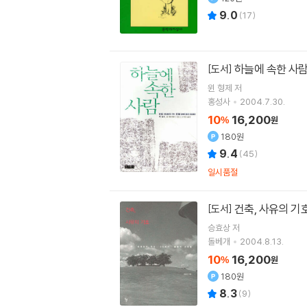
9.0
(
17
)
하늘에 속한 사
[도서]
윈 형제
저
홍성사
2004.7.30.
10
16,200
%
원
180원
9.4
(
45
)
일시품절
건축, 사유의 기
[도서]
승효상
저
돌베개
2004.8.13.
10
16,200
%
원
180원
8.3
(
9
)