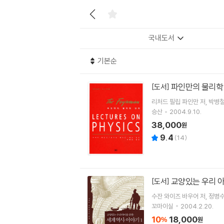
국내도서
기본순
파인만의 물리학 
[도서]
리처드 필립 파인만
저
박병
승산
2004.9.10.
38,000
원
9.4
(
14
)
교양있는 우리 아
[도서]
수잔 와이즈 바우어
저
정병
꼬마이실
2004.2.20.
10
18,000
%
원