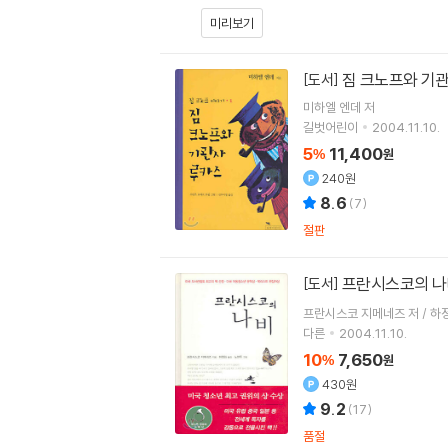
미리보기
짐 크노프와 기
[도서]
미하엘 엔데
저
길벗어린이
2004.11.10.
5
11,400
%
원
240원
8.6
(
7
)
절판
프란시스코의 
[도서]
프란시스코 지메네즈 저 / 하정
다른
2004.11.10.
10
7,650
%
원
430원
9.2
(
17
)
품절