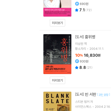
690원
7.1
(
72
)
미리보기
홍위병
[도서]
이상원
역
황소자리
2004.11.1.
10
16,830
%
원
930원
8.8
(
21
)
미리보기
빈 서판
[도서]
[
]
2판
양장
스티븐 핑커
저
사이언스북스
2004.2.16.