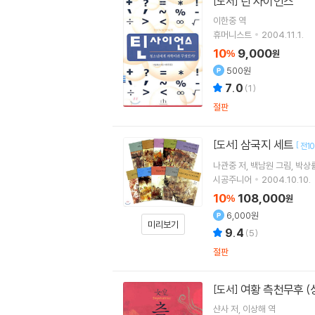
틴 사이언스
[도서]
이한중
역
휴머니스트
2004.11.1.
10
9,000
%
원
500원
7.0
(
1
)
절판
삼국지 세트
[도서]
[
전1
나관중
저
백남원
그림
박상
시공주니어
2004.10.10.
10
108,000
%
원
6,000원
미리보기
9.4
(
5
)
절판
여황 측천무후 (
[도서]
샨사
저
이상해
역