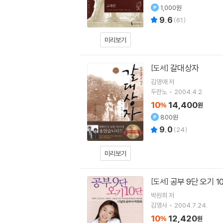
1,000원
9.6
(
61
)
미리보기
갈대상자
[도서]
김영애 저
두란노
2004.4.2.
10
14,400
%
원
800원
9.0
(
24
)
미리보기
공부 9단 오기 1
[도서]
박원희
저
김영사
2004.7.24.
10
12,420
%
원