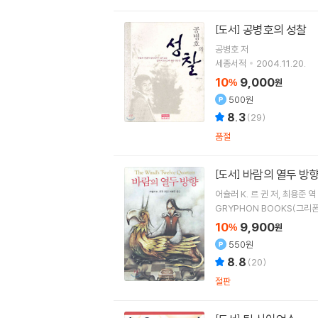
공병호의 성찰
[도서]
공병호
저
세종서적
2004.11.20.
10
9,000
%
원
500원
8.3
(
29
)
품절
바람의 열두 방
[도서]
어슐러 K. 르 귄
저
최용준
역
GRYPHON BOOKS(그리
10
9,900
%
원
550원
8.8
(
20
)
절판