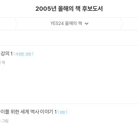
2005년 올해의 책 후보도서
YES24 올해의 책
강의 1
[
]
개정판
양장
철
역
이를 위한 세계 역사 이야기 1
[
]
양장
수
그림