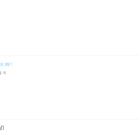
]
0권
양장
률
역
상)