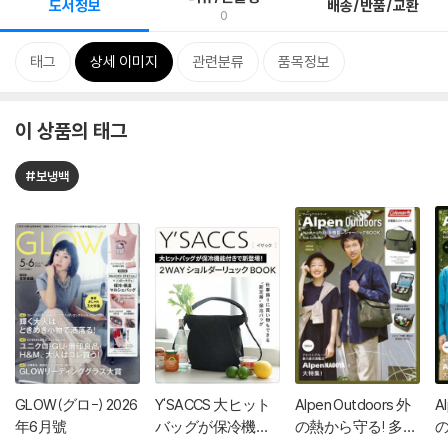
도서정보
배송/반품/교환
0
태그
상세 이미지
관련분류
품목정보
이 상품의 태그
#보냉백
GLOW(グロ-) 2026
Y'SACCS 大ヒット
Alpen Outdoors 外
A
年6月號
バッグが保冷機能
の熱から守る! 多機
の