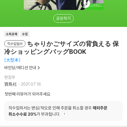
공유하기
소득공제
수입
ちゃりかごサイズの背負える 保
직수입일서
冷ショッピングバッグBOOK
大型本
바인딩/에디션 안내
편집부
寶島社
2021.07.16.
첫번째 리뷰어가 되어주세요
직수입외서는 변심/착오로 인해 주문을 취소할 경우
해외주문
취소수수료 20%
가 부과됩니다.