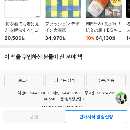
「何を着ても老け見
ファッション.デザ
(예약도서) 長さ1m！
え」を解決するすご
イン大圖鑑
紀文の超！ BIGちく
ス
い着
わクッションBOOK
20,500
34,970
10
64,130
1
%
원
원
원
이 책을 구입하신 분들이 산 분야 책
로그인
최근 본 상품
주문/배송
고객센터 1544-3800
티켓 1544-6399
중고샵 1566-4295
eBook 1:1문의/채팅상담
예스이십사(주) 사업자 정보
이용약관
개인정보처리방침
청소년보호정책
품절
판매시작 알림신청
PC버전
회사소개
거래처관계자께
도서홍보
광고