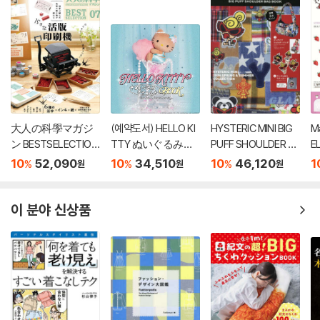
大人の科學マガジ
(예약도서) HELLO KI
HYSTERIC MINI BIG
M
ン BESTSELECTION
TTY ぬいぐるみチ
PUFF SHOULDER B
E
07 小さな活版印刷
ャ-ムBOOK shell pe
AG BOOK
マ
10
52,090
10
34,510
10
46,120
1
%
%
%
원
원
원
機
arl ver.
P
이 분야 신상품