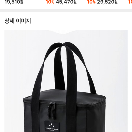
付きで新登場！ 2W
能レジャ-バッグB
能
19,510
10
45,470
10
29,520
1
%
%
원
원
원
AYショルダ?リュッ
OOK feat. Coleman
O
クBOOK
MOSS GREEN
B
상세 이미지