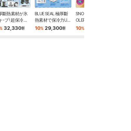
厚斷熱素材が氷
BLUE SEAL 極厚斷
SNOOPY 2WAY CO
miffy
キ-プ! 超保冷バ
熱素材で保冷力UP!
OLER BAG BOOK
保冷バッ
グBOOK
ソフトク-ラ-バッ
ack ver.
32,330
10
29,300
10
24,950
10
2
%
%
%
%
원
원
원
グBOOK