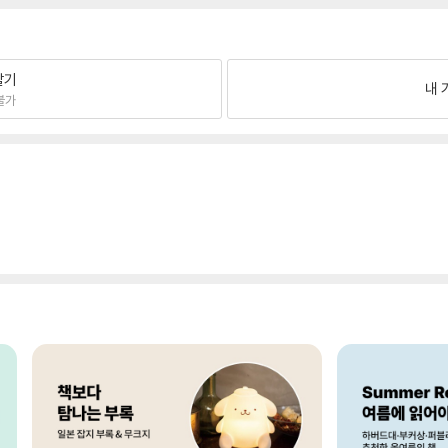
팔기
내 
불가