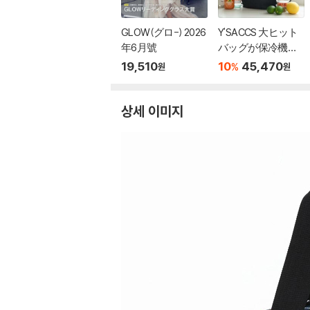
GLOW(グロ-) 2026
Y'SACCS 大ヒット
年6月號
バッグが保冷機能
付きで新登場！ 2W
19,510
10
45,470
%
원
원
AYショルダ?リュッ
クBOOK
상세 이미지