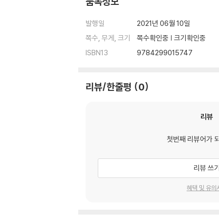
품목정보
발행일
2021년 06월 10일
쪽수, 무게, 크기
쪽수확인중 | 크기확인중
ISBN13
9784299015747
리뷰/한줄평
0
리뷰
첫번째 리뷰어가 
리뷰 쓰
혜택 및 유의