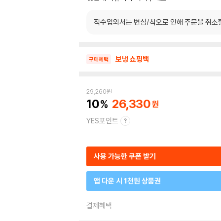
직수입외서는 변심/착오로 인해 주문을 취소
보냉 쇼핑백
구매혜택
29,260
원
10
26,330
YES포인트
사용 가능한 쿠폰 받기
앱 다운 시 1천원 상품권
결제혜택