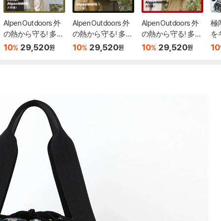
Alpen Outdoors 外
Alpen Outdoors 外
Alpen Outdoors 外
極
の熱から守る! 多機
の熱から守る! 多機
の熱から守る! 多機
を
能レジャ-バッグB
能レジャ-バッグB
能レジャ-バッグB
ッ
10
29,520
10
29,520
10
29,520
10
%
%
%
원
원
원
OOK feat. Coleman
OOK feat. Coleman
OOK feat. Coleman
MOSS GREEN
BLACK
DEEP RED