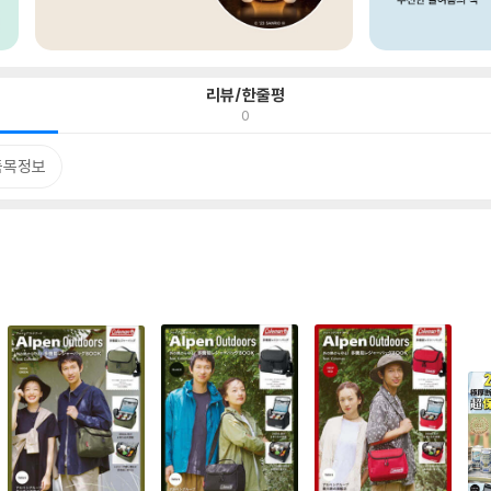
리뷰/한줄평
0
품목정보