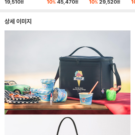
付きで新登場！ 2W
能レジャ-バッグB
能
19,510
10
45,470
10
29,520
1
%
%
원
원
원
AYショルダ?リュッ
OOK feat. Coleman
O
クBOOK
MOSS GREEN
B
상세 이미지