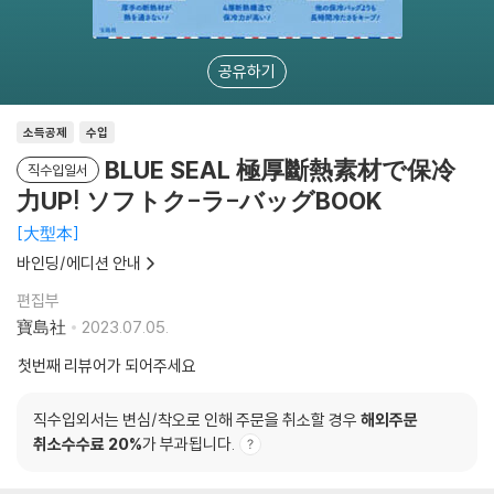
공유하기
소득공제
수입
BLUE SEAL 極厚斷熱素材で保冷
직수입일서
力UP! ソフトク-ラ-バッグBOOK
大型本
바인딩/에디션 안내
편집부
寶島社
2023.07.05.
첫번째 리뷰어가 되어주세요
직수입외서는 변심/착오로 인해 주문을 취소할 경우
해외주문
취소수수료 20%
가 부과됩니다.