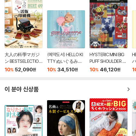
大人の科學マガジ
(예약도서) HELLO KI
HYSTERIC MINI BIG
H
ン BESTSELECTION
TTY ぬいぐるみチ
PUFF SHOULDER B
バ
07 小さな活版印刷
ャ-ムBOOK shell pe
AG BOOK
ol
10
52,090
10
34,510
10
46,120
1
%
%
%
원
원
원
機
arl ver.
이 분야 신상품