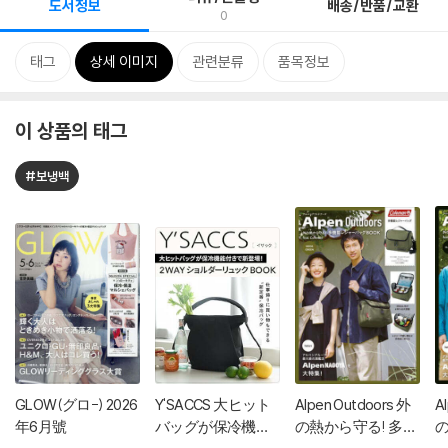
도서정보
배송/반품/교환
0
태그
상세 이미지
관련분류
품목정보
이 상품의 태그
#보냉백
GLOW(グロ-) 2026
Y'SACCS 大ヒット
Alpen Outdoors 外
A
年6月號
バッグが保冷機能
の熱から守る! 多機
の