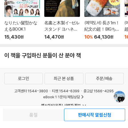
なりたい髮型かな
名畵と木製イ-ゼル
(예약도서) 長さ1m！
(
えるBOOK 1
スタンド ヨハネス.
紀文の超！ BIGちく
超
フ
わクッションBOOK
15,430
14,470
10
64,130
1
%
원
원
원
グ
이 책을 구입하신 분들이 산 분야 책
로그인
최근 본 상품
주문/배송
고객센터 1544-3800
티켓 1544-6399
중고샵 1566-4295
eBook 1:1문의/채팅상담
예스이십사(주) 사업자 정보
이용약관
개인정보처리방침
청소년보호정책
품절
판매시작 알림신청
PC버전
회사소개
거래처관계자께
도서홍보
광고