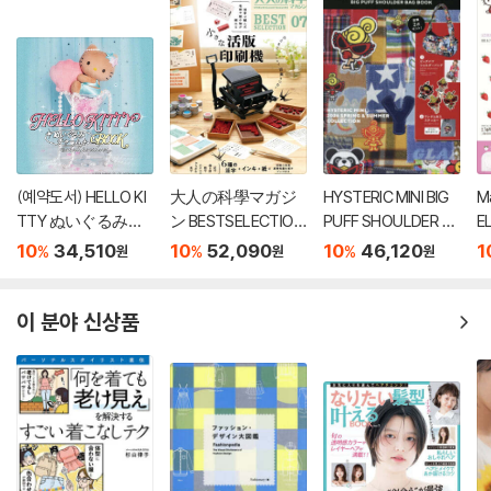
(예약도서) HELLO KI
大人の科學マガジ
HYSTERIC MINI BIG
M
TTY ぬいぐるみチ
ン BESTSELECTION
PUFF SHOULDER B
E
ャ-ムBOOK shell pe
07 小さな活版印刷
AG BOOK
マ
10
34,510
10
52,090
10
46,120
1
%
%
%
원
원
원
arl ver.
機
P
이 분야 신상품