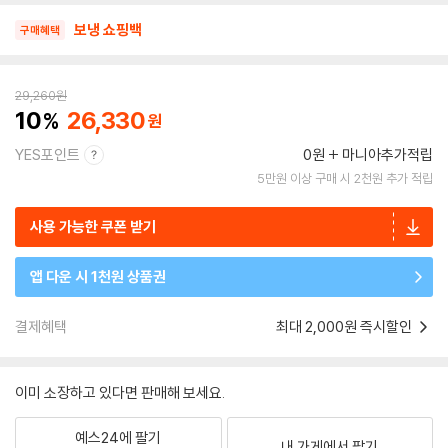
보냉 쇼핑백
구매혜택
29,260
원
10
26,330
YES포인트
0원
마니아추가적립
5만원 이상 구매 시 2천원 추가 적립
사용 가능한 쿠폰 받기
앱 다운 시 1천원 상품권
결제혜택
최대 2,000원 즉시할인
이미 소장하고 있다면 판매해 보세요.
예스24에 팔기
내 가게에서 팔기