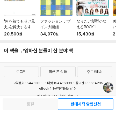
「何を着ても老け見
ファッション.デザ
なりたい髮型かな
え」を解決するすご
イン大圖鑑
えるBOOK 1
い着
20,500
34,970
15,430
2
원
원
원
이 책을 구입하신 분들이 산 분야 책
로그인
최근 본 상품
주문/배송
고객센터 1544-3800
티켓 1544-6399
중고샵 1566-4295
eBook 1:1문의/채팅상담
예스이십사(주) 사업자 정보
이용약관
개인정보처리방침
청소년보호정책
품절
판매시작 알림신청
PC버전
회사소개
거래처관계자께
도서홍보
광고