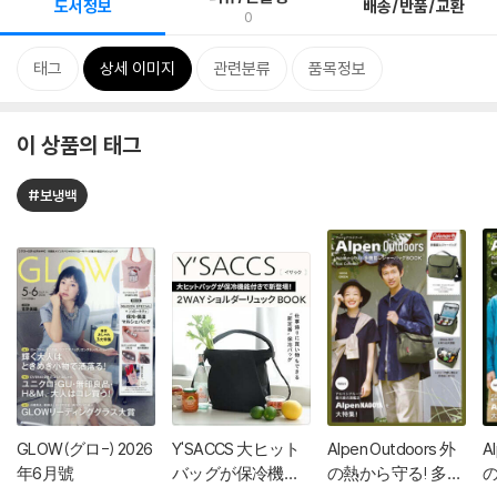
도서정보
배송/반품/교환
0
태그
상세 이미지
관련분류
품목정보
이 상품의 태그
#보냉백
GLOW(グロ-) 2026
Y'SACCS 大ヒット
Alpen Outdoors 外
A
年6月號
バッグが保冷機能
の熱から守る! 多機
の