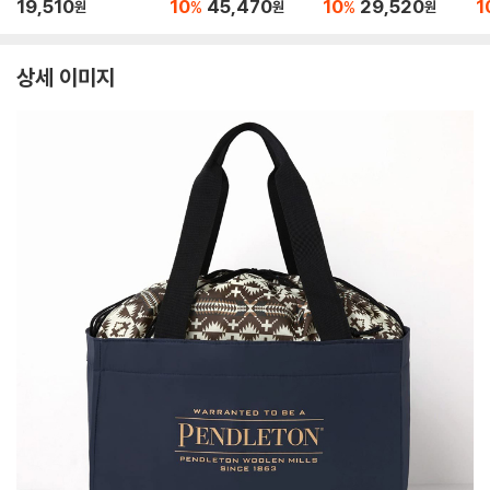
付きで新登場！ 2W
能レジャ-バッグB
能
19,510
10
45,470
10
29,520
1
%
%
원
원
원
AYショルダ?リュッ
OOK feat. Coleman
O
クBOOK
MOSS GREEN
B
상세 이미지