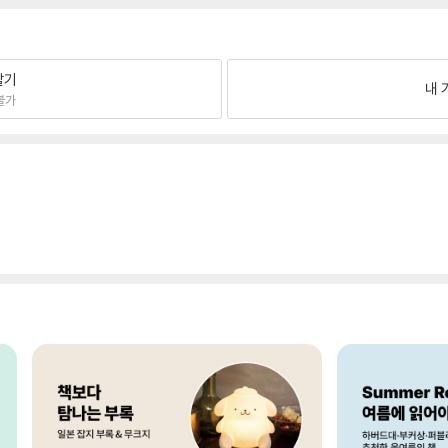
팔기
내 
불가