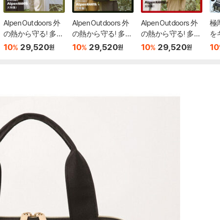
Alpen Outdoors 外
Alpen Outdoors 外
Alpen Outdoors 外
極
の熱から守る! 多機
の熱から守る! 多機
の熱から守る! 多機
を
能レジャ-バッグB
能レジャ-バッグB
能レジャ-バッグB
ッ
10
29,520
10
29,520
10
29,520
10
%
%
%
원
원
원
OOK feat. Coleman
OOK feat. Coleman
OOK feat. Coleman
MOSS GREEN
BLACK
DEEP RED