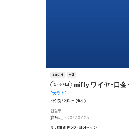
소득공제
수입
miffy ワイヤ-口金 
직수입일서
大型本
바인딩/에디션 안내
편집부
寶島社
2022.07.05.
첫번째 리뷰어가 되어주세요