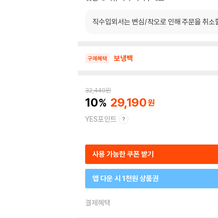
직수입외서는 변심/착오로 인해 주문을 취소
보냉백
구매혜택
32,440
원
10
29,190
YES포인트
사용 가능한 쿠폰 받기
앱 다운 시 1천원 상품권
결제혜택