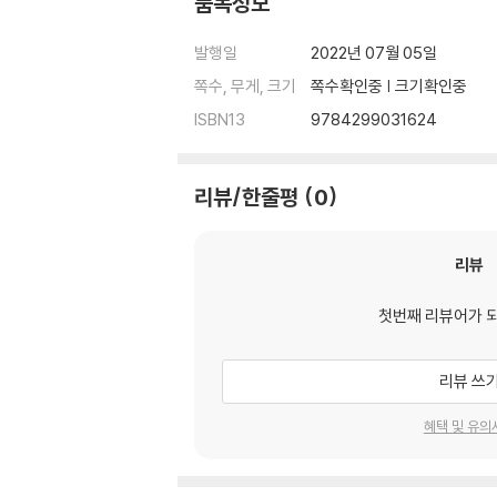
품목정보
발행일
2022년 07월 05일
쪽수, 무게, 크기
쪽수확인중 | 크기확인중
ISBN13
9784299031624
리뷰/한줄평
0
리뷰
첫번째 리뷰어가 
리뷰 쓰
혜택 및 유의