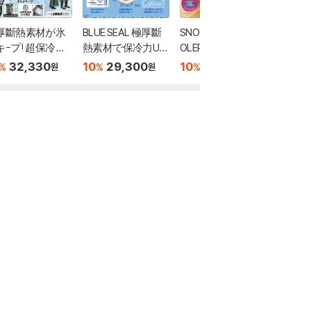
厚斷熱素材が氷
BLUE SEAL 極厚斷
SNOOPY 2WAY CO
miffy
キ-プ! 超保冷バ
熱素材で保冷力UP!
OLER BAG BOOK
保冷バッ
グBOOK
ソフトク-ラ-バッ
ack ver.
32,330
10
29,300
10
24,950
10
2
%
%
%
%
원
원
원
グBOOK