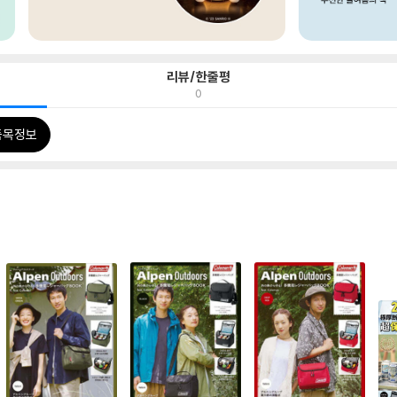
리뷰/한줄평
0
품목정보