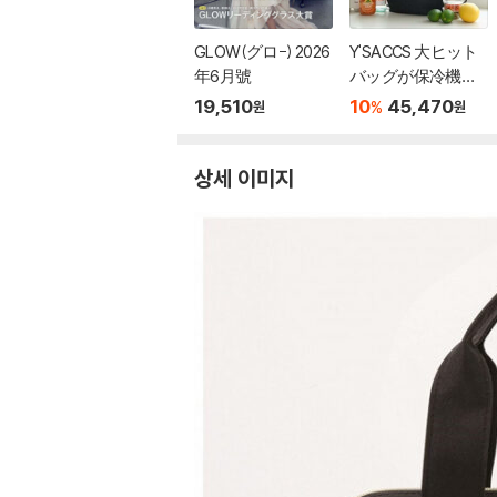
GLOW(グロ-) 2026
Y'SACCS 大ヒット
年6月號
バッグが保冷機能
付きで新登場！ 2W
19,510
10
45,470
%
원
원
AYショルダ?リュッ
クBOOK
상세 이미지