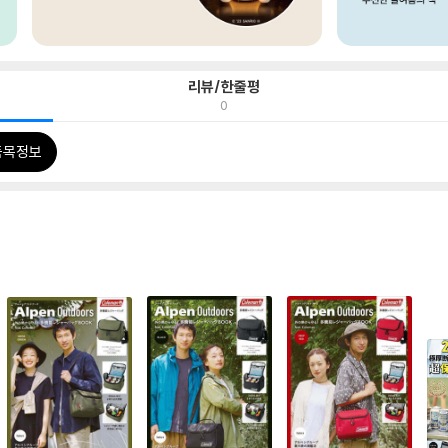
리뷰/한줄평
0
품목정보