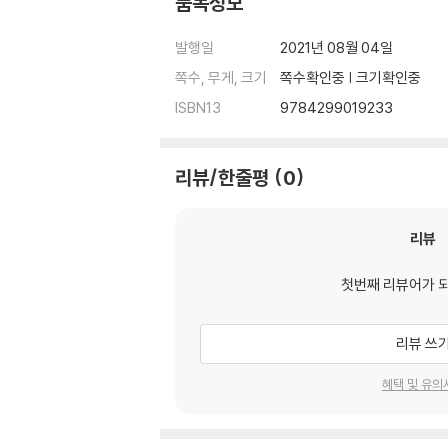
품목정보
발행일
2021년 08월 04일
쪽수, 무게, 크기
쪽수확인중 | 크기확인중
ISBN13
9784299019233
리뷰/한줄평
0
리뷰
첫번째 리뷰어가 
리뷰 쓰
혜택 및 유의