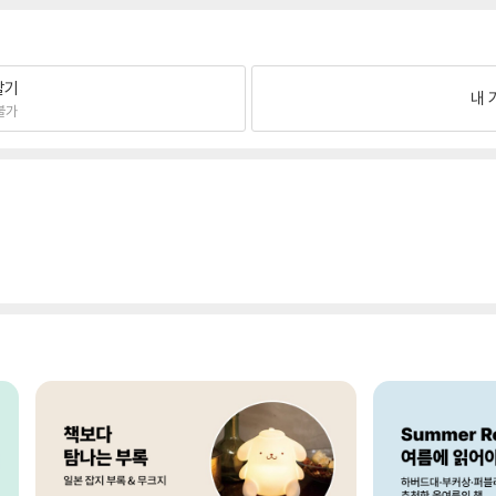
팔기
내 
불가