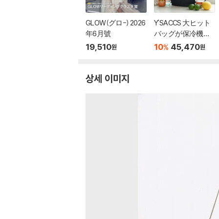
GLOW(グロ-) 2026
Y'SACCS 大ヒット
年6月號
バッグが保冷機能
付きで新登場！ 2W
19,510
10
45,470
%
원
원
AYショルダ?リュッ
クBOOK
상세 이미지