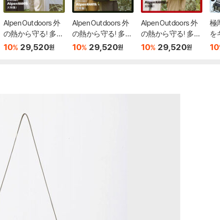
Alpen Outdoors 外
Alpen Outdoors 外
Alpen Outdoors 外
極
の熱から守る! 多機
の熱から守る! 多機
の熱から守る! 多機
を
能レジャ-バッグB
能レジャ-バッグB
能レジャ-バッグB
ッ
10
29,520
10
29,520
10
29,520
10
%
%
%
원
원
원
OOK feat. Coleman
OOK feat. Coleman
OOK feat. Coleman
MOSS GREEN
BLACK
DEEP RED