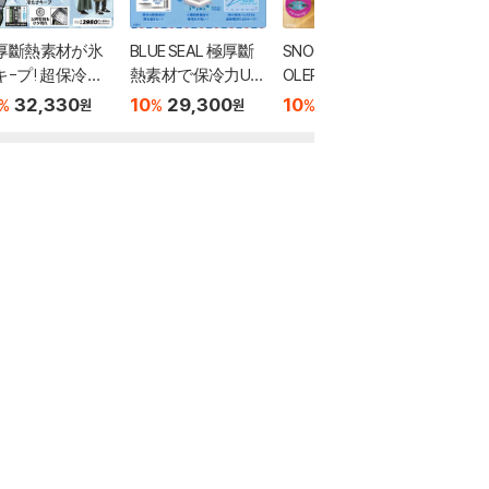
厚斷熱素材が氷
BLUE SEAL 極厚斷
SNOOPY 2WAY CO
miffy
キ-プ! 超保冷バ
熱素材で保冷力UP!
OLER BAG BOOK
保冷バッ
グBOOK
ソフトク-ラ-バッ
ack ver.
32,330
10
29,300
10
24,950
10
2
%
%
%
%
원
원
원
グBOOK