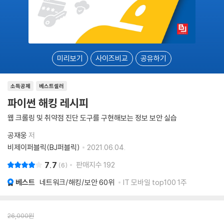
미리보기
사이즈비교
공유하기
소득공제
베스트셀러
파이썬 해킹 레시피
웹 크롤링 및 취약점 진단 도구를 구현해보는 정보 보안 실습
공재웅
저
비제이퍼블릭(BJ퍼블릭)
2021.06.04.
7.7
판매지수
192
6
베스트
네트워크/해킹/보안
60위
IT 모바일 top100 1주
26,000
원