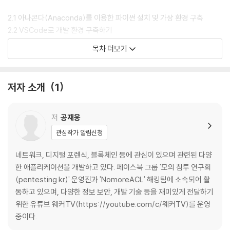
2.1 아나콘다(Anaconda)를 이용한 파이썬 설치 및 가상 환경 구축
2.2 VSCode로 개발 환경 구축하기
2.3 Anaconda 가상 환경과 PIP로 패키지 관리하기
목차 더보기
CHAPTER 03 몬스터 대전 게임을 만들며 배우는 파이썬 기본
저자 소개
1
3.1 파이썬 실행과 출력문
3.2 리스트와 튜플 자료형
3.3 집합, 딕셔너리, 부울(bool) 자료형
저
공재웅
3.4 반복문과 조건문
관심작가 알림신청
3.5 함수
3.6 오류와 예외
네트워크, 디지털 포렌식, 블록체인 등에 관심이 있으며 관련된 다양
3.7 모듈과 패키지
한 애플리케이션을 개발하고 있다. 페이스북 그룹 '모의 침투 연구회
3.8 클래스
(pentesting.kr)' 운영진과 'NomoreACL' 해킹팀에 소속되어 활
3.9 종합 예제
동하고 있으며, 다양한 정보 보안, 개발 기술 등을 재미있게 전달하기
위한 유튜브 웨커TV(https://youtube.com/c/웨커TV)를 운영
CHAPTER 04 네트워크 해킹
중이다.