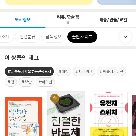
리뷰/한줄평
도서정보
배송/반품/교환
6
 소개
관련분류
품목정보
출판사 리뷰
이 상품의 태그
#세종도서학술부문선정도서
#해킹
#네트워크
#애플리케이션
#앱
#보안
#파이썬