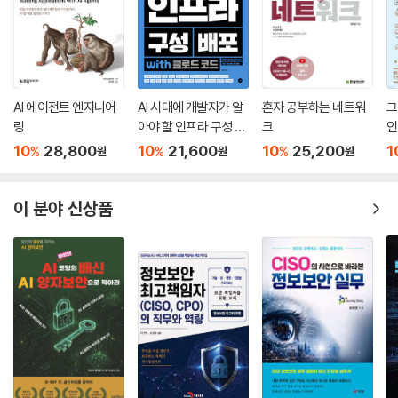
AI 에이전트 엔지니어
AI 시대에 개발자가 알
혼자 공부하는 네트워
그
링
아야 할 인프라 구성 배
크
인
포 with 클로드 코드
10
28,800
10
21,600
10
25,200
1
%
%
%
원
원
원
이 분야 신상품