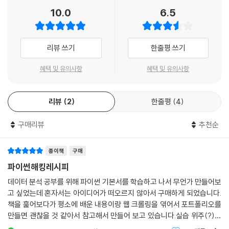
를 설명합니다.
10.0
6.5
정보 보안 분야를 공부하고 싶은 학생은 물론 취약점 진단 도구나 모의 해
킹 도구를 작성하는 실무자까지 포괄할 수 있도록 했습니다. 네트워크나
리뷰 쓰기
한줄평 쓰기
웹 구성 요소의 설명은 어쩌면 지루해 보일 수 있으나 목표하는 도구를 만
들려면 알아야 할 기본 지식을 놓치지 않아야 하기에, 파이썬 초보자나 다
혜택 및 유의사항
혜택 및 유의사항
른 언어를 공부한 사람도 기초를 빠르게 학습할 수 있도록 했습니다.
리뷰
2
한줄평
4
구매리뷰
추천순
종이책
구매
파이썬해킹레시피
데이터 분석 공부를 위해 파이썬 기본서를 학습하고 나서 무언가 만들어보
고 싶었는데 혼자서는 아이디어가 떠오르지 않아서 구매하게 되었습니다.
책을 훑어보다가 평소에 배운 내용이랑 웹 크롤링을 엮어서 포트폴리오를
만들면 괜찮을 것 같아서 참고해서 만들어 보고 있습니다.실습 위주(?)로
짜여져 있어서 비전공자인 저한테는 좋네요. 파이썬 책도 초급 /중급 /고