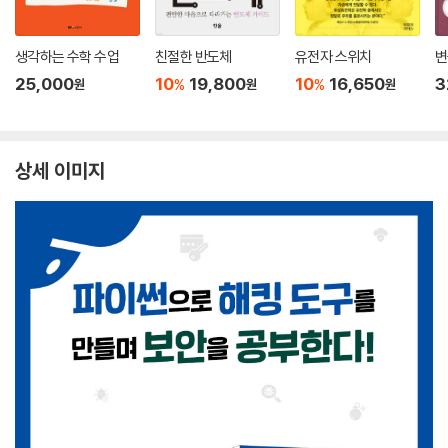
생각하는 수학 수업
친절한 반도체
유전자 스위치
변
25,000
10
19,800
10
16,650
3
%
%
원
원
원
상세 이미지