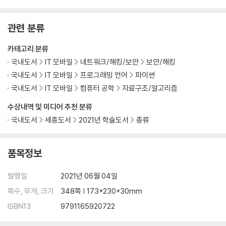
4.1 OSI 7 Layer와 TCP/IP 프로토콜
4.2 IP/ICMP
관련 분류
4.3 TCP/UDP
4.4 비동기를 이용한 스캐너 구현
카테고리 분류
국내도서
IT 모바일
네트워크/해킹/보안
보안/해킹
CHAPTER 05 웹 크롤링
국내도서
IT 모바일
프로그래밍 언어
파이썬
국내도서
IT 모바일
컴퓨터 공학
자료구조/알고리즘
5.1 웹 구성 요소
5.2 HTTP
수상내역 및 미디어 추천 분류
5.3 Requests 모듈을 이용한 자동화
국내도서
세종도서
2021년 학술도서
총류
5.4 상품 정보 크롤링
5.5 Selenium을 이용한 동적 크롤링
품목정보
CHAPTER 06 웹 해킹
발행일
2021년 06월 04일
6.1 웹 사이트 정보 수집
쪽수, 무게, 크기
348쪽 | 173*230*30mm
6.2 취약점 진단 가이드라인
ISBN13
9791165920722
6.3 XSS(Cross-Site Script) Scanner