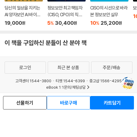
당신의 일상을 지키는
정보보안 최고책임자
CISO의 시선으로 바라
보
AI 양자보안 AI 바이브
(CISO, CPO)의 직무
본 정보보안 실무
1
코딩의 배신 AI 양자보
와 역량
19,000
5
30,400
10
25,200
%
%
원
원
원
안으로 막아라
이 책을 구입하신 분들이 산 분야 책
로그인
최근 본 상품
주문/배송
고객센터 1544-3800
티켓 1544-6399
중고샵 1566-4295
eBook 1:1문의/채팅상담
예스이십사(주) 사업자 정보
선물하기
바로구매
카트담기
이용약관
개인정보처리방침
청소년보호정책
PC버전
회사소개
거래처관계자께
도서홍보
광고
Copyright © YES24 Corp. All Rights Reserved.
MATOM14