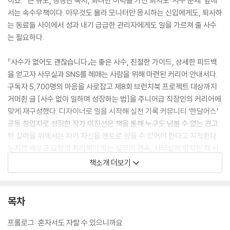
이죠.” 큰 규모, 빵빵한 복지, 화려한 이력을 가진 회사도 ‘사수 문제’ 앞에
서는 속수무책이다. 아무것도 몰라 모니터만 응시하는 신입에게도, 퇴사하
는 동료들 사이에서 성과 내기 급급한 관리자에게도 일을 가르쳐 줄 사수
는 필요하다.
『사수가 없어도 괜찮습니다』는 좋은 사수, 친절한 가이드, 상세한 피드백
을 얻고자 사무실과 SNS를 헤매는 사람을 위해 마련된 커리어 안내서다.
구독자 5,700명의 마음을 사로잡고 제8회 브런치북 프로젝트 대상까지
거머쥔 글 [사수 없이 일하며 성장하는 법]을 주니어급 직장인의 커리어에
맞게 재구성했다. 디자이너로 일을 시작해 실천 기록 커뮤니티 ‘한달어스’
공동 창업자로 성장한 작가 이진선은 책을 통해 누구도 넘볼 수 없는 견고
한 실력을 위해서는 자기 자신을 멘토로 삼을 수 있어야 한다고 지적한다.
눈치껏 배우고 요령껏 처리해야 하는 실무의 연속, 사무실에 방치된 채 사
직서 낼 날짜만 고르고 있는가? 좋은 사수를 만나게 해달라고 매일 기도하
책소개 더보기
는가? 삽질은 줄이고 실무력은 높이고 싶은가? 스스로 성장하며 ‘일잘
러’로 거듭나는 27가지 비법이, 직장에서 좌절하고 있는 당신을 구원할 것
이다.
목차
프롤로그: 혼자서도 자랄 수 있으니까요