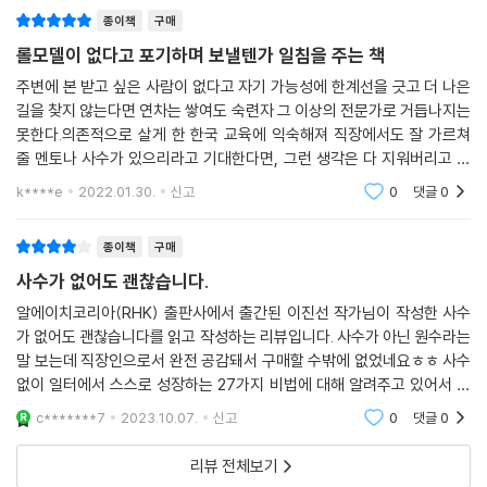
종이책
구매
뭘 알고 뭘 모르는지 아는 것 : 자기 발견
롤모델이 없다고 포기하며 보낼텐가 일침을 주는 책
작가는 말한다. 현실을 바꿀 수 없다면, 이미 처한 상황에서 배울 것을 찾는
주변에 본 받고 싶은 사람이 없다고 자기 가능성에 한계선을 긋고 더 나은
길을 찾지 않는다면 연차는 쌓여도 숙련자 그 이상의 전문가로 거듭나지는
눈을 갖추어야 한다고. 배울 점 많은 사수를 만나는 일이 왜 요원할까? 이
못한다.의존적으로 살게 한 한국 교육에 익숙해져 직장에서도 잘 가르쳐
는 사수를 유심히 지켜보면 그 답을 알 수 있다. 일은 오래 한다고 잘하는
줄 멘토나 사수가 있으리라고 기대한다면, 그런 생각은 다 지워버리고 내
것도, 열심히 한다고 성과가 나오는 것도 아니다. 따라서 선배들의 조언을
가 최초이자 최고가 될 자리를 만든다는 생각으로 임할 것을 추천한다.회
무작정 주워 먹지 말고, 내가 채우고 배워야 할 것들을 인지해야 한다. 사람
k****e
2022.01.30.
신고
0
댓글
0
사는 상상보다 힘
은 ‘자신을 잘 안다고 생각하는 사람’과 ‘실제로 자기 자신을 잘 아는 사람’,
두 부류로 나뉜다. 책은 정보를 밖에서 얻으려고 두리번거렸던 눈을 나에
종이책
구매
게 고정시키고, 자기 자신을 학습하는 시간을 보내야 한다고 조언한다. 내
사수가 없어도 괜찮습니다.
가 가진 자산과 지식에 대해 살피는 ‘자기 발견’ 과정을 제일 먼저 가져야
알에이치코리아(RHK) 출판사에서 출간된 이진선 작가님이 작성한 사수
한다.
가 없어도 괜찮습니다를 읽고 작성하는 리뷰입니다. 사수가 아닌 원수라는
말 보는데 직장인으로서 완전 공감돼서 구매할 수밖에 없었네요ㅎㅎ 사수
가르치고 배우며 넓혀가는 일 : 자기 성장
없이 일터에서 스스로 성장하는 27가지 비법에 대해 알려주고 있어서 직
장에서 같은 문제를 가지고 있는 분들에게 도움이 될 것 같습니다. 보면서
c*******7
2023.10.07.
신고
0
댓글
0
이처럼 ‘자기 지식’을 쌓는 자기 발견의 과정을 거치고 나면, 누구나 욕심낼
공감되는 부분도 있
만한 인재로 거듭나기 위한 자기 성장의 단계에 도달한다. 책은 전문가의
리뷰 전체보기
기술 습득 과정을 다섯 단계로 분류한 ‘드라이퍼스 모델Dreyfus model