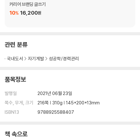
- 노력해도 늘지 않을 때
커리어 브랜딩 글쓰기
- 당신만 노릴 수 있는 타깃
10
16,200
%
원
에필로그: 우리는 우리의 사수가 된다
참고한 책
관련 분류
국내도서
자기계발
성공학/경력관리
품목정보
발행일
2021년 06월 23일
쪽수, 무게, 크기
216쪽 | 310g | 145*200*13mm
ISBN13
9788925588407
책 속으로