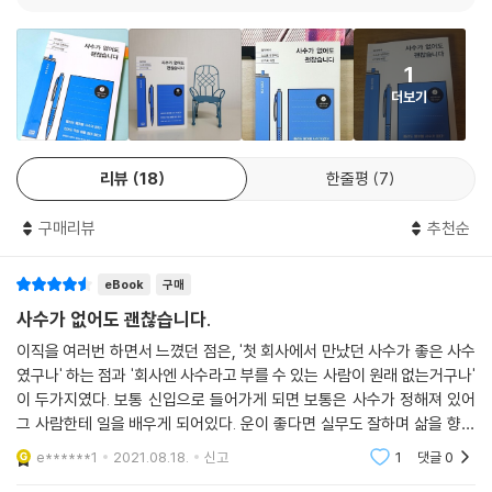
보자 단계에서 가장 먼저 할 일은 자신의 결과물에 책임을 지기로 마음먹
온 작가는, 주니어급 직장인이 자신에게 가장 궁금한 내용이 무엇일지 생
는 일이다. 책임지는 태도에는 시각적 완성도와 더불어 콘텐츠의 왜곡이
각하며 글을 써왔다고 고백한다. 실질적인 조언과 노하우를 얻고 싶었던
없도록 노력하는 것이 포함된다. (…) 진짜가 된다는 것은 적어도 이것만은
1
사람이라면 일 잘하는 선배에게 건강한 피드백을 받는 기분을 충분히 느낄
안 된다는 최소한의 자기 기준을 세우고, 이를 바탕으로 가짜들을 하나씩
더보기
수 있을 것이다.
걷어내는 과정을 되풀이하는 일이다. 어렵지만 해야 하는 일이고, 하다 보
면 익숙해지는 일이다.
사수는 없는 게 기본 값 : 현실 직시
---「진짜가 된다는 것」중에서
리뷰
18
한줄평
7
일터에 일 잘하는 법을 가르쳐 줄 사수가 없는데, 어떻게 일을 배울 수 있을
실력은 어느 정도 수준까지 올라가면 경쟁자들끼리의 차이가 미미해진다.
구매리뷰
추천순
까? 작가는 서문에서부터 우리에게 당차게 이야기한다. 우리가 그동안 머
한 사람이 이룰 수 있는 성과에는 한계가 있기 때문이다. 혼자서만 잘하는
릿속에 그려왔던 ‘좋은 사수’ 같은 건 애초에 세상에 없다고. 사수는 없는
사람은 4단계인 숙련자까지 올라가더라도 그 이상으로 도약하기는 어렵
eBook
구매
게 기본 값이라고 말이다. 사수가 없어서 괴로운 게 아니라, 사수가 있어야
다. (…) 그 사람이 전문가인지 여부를 가늠하기 위해서는 단지 성과만 확
한다는 강박감 때문에 괴로운 것이라고 일침을 가한다. 가정엔 부모님이,
사수가 없어도 괜찮습니다.
인해서는 안 된다. 전문가가 속한 공동체에 어떤 기여를 했는지, 그리고 공
학교엔 선생님이 있었기에 보고 배우며 의존하는 것이 당연했지만, 직장은
이직을 여러번 하면서 느꼈던 점은, '첫 회사에서 만났던 사수가 좋은 사수
동체가 어떻게 반응하는지 함께 살펴봐야 한다. 전문가는 자신을 뛰어넘어
그렇지 않다. 일을 시작하고, 진행하고, 끝맺는 주체는 선배도, 상사도, 사
였구나' 하는 점과 '회사엔 사수라고 부를 수 있는 사람이 원래 없는거구나'
주변에게까지 좋은 영향을 미칠 수 있어야 하기 때문이다. 숙련자와 전문
수도 아닌 나 자신이다. 맡은 일을 수행하고 책임질 사람은 나라는 사실을
이 두가지였다. 보통 신입으로 들어가게 되면 보통은 사수가 정해져 있어
가를 구분하는 가장 중요한 조건인 영향력은 오직 네트워크를 통해서만 얻
깨달아야 한다. 1장에서는 우리가 그동안 느껴온 박탈감의 원인인 ‘좋은 사
그 사람한테 일을 배우게 되어있다. 운이 좋다면 실무도 잘하며 삶을 향한
을 수 있다.
수 판타지’를 깨부순다. 이는 경력과 실력의 본질을 파헤치고 깨닫는, 자기
좋은 태도를 가진 사람에게 배울 수 있겠지만, 대부분은 아니다. 일은 잘
e******1
2021.08.18.
신고
1
댓글
0
---「혼자만 잘하면 무슨 재민가」중에서
하지만
성장의 기틀을 마련하는 단계다.