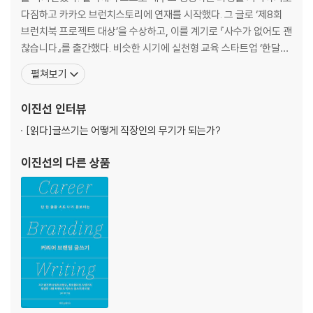
3장 나에게 가장 좋은 멘토 : 자기 성장
다짐하고 카카오 브런치스토리에 연재를 시작했다. 그 글로 ‘제8회
브런치북 프로젝트 대상’을 수상하고, 이를 계기로 『사수가 없어도 괜
- 전문가의 제1조건
찮습니다』를 출간했다. 비슷한 시기에 실천형 교육 스타트업 ‘한달어
- 나의 무지를 인지하라
스’를 공동 창업해 2년간 서비스를 총괄했다. 현재 1인 스튜디오를 운
펼쳐보기
- 나는 나를 어떻게 키울 수 있을까?
영하며 디자이너, 작가, 자기발견 디렉터로 활동하고 있다. 디자인과
- 주변인의 잠재력
글쓰기를 접목한 커리어 브랜딩을 주제로 강연과 워크숍을 진행하
이진선
인터뷰
- 읽는 사람만이 손에 넣는 것
며, 실무자들에게 실질적인 도움을 주는 콘텐츠를 만들고
- 3색 볼펜으로 거침없이 더럽혀라
[읽다]
글쓰기는 어떻게 직장인의 무기가 되는가?
이진선
의 다른 상품
4장 일 잘하는 사람은 혼자하지 않는다
- 목소리를 잃어버리고 나는 쓴다
- 운명을 이기는 글쓰기
- 내향적인 사람도 네트워크를 만들 수 있을까
- 뭉쳐야 넓어지는 세상
- 혼자만 잘 하면 무슨 재민가
- 어떻게 나를 드러낼 것인가
- 무엇부터 써야 할지 모르겠다면