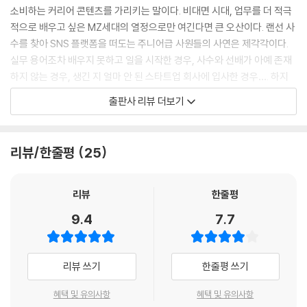
나에게 안정이란 ‘매일 조금씩이라도 나아지고 있는 상태’를 의미한다. 지
소비하는 커리어 콘텐츠를 가리키는 말이다. 비대면 시대, 업무를 더 적극
금 생각하는 것을 내년에도 똑같이 생각하고, 지금 하는 일을 내년에도 똑
적으로 배우고 싶은 MZ세대의 열정으로만 여긴다면 큰 오산이다. 랜선 사
같이 하는 것이야말로 불안한 상태 아닐까? 조직에 의존해 먹고사는 생활
수를 찾아 SNS 플랫폼을 떠도는 주니어급 사원들의 사연은 제각각이다.
엔 반드시 유통기한이 있다. 나는 원하는 만큼 원하는 시점까지 원하는 방
실무 용어조차 배우지 못하고 일을 시작한 경우, 사수와 선배가 아예 존재
식으로 일을 하고 싶다. 다른 사람이 직장에서 느끼는 안정감이 나에겐 정
하지 않는 경우, 생긴 지 얼마 안 된 스타트업 회사에 입사한 경우…. 하지
체감을 줬고, 그 정체감에서 벗어날 때마다 나는 점점 내 일의 유통기한과
만 그들이 랜선 사수를 찾는 덴 명백한 두 가지 공통점이 있다. 바로 일터에
출판사 리뷰 더보기
한계를 뛰어넘고 있다고 생각한다.
일 잘하는 법을 가르쳐 줄 존재가 없다는 것, 그럼에도 불구하고 꾸준히 배
---「나는 구덩이에서 나와야 했다」중에서
우며 성장하려는 욕망이 있다는 것이다.
리뷰/한줄평
25
강점과 약점에 관해 우리가 흔히 갖는 편견이 있다. 첫 번째로 사람들은 약
『사수가 없어도 괜찮습니다』는 제8회 브런치북 프로젝트에서 대상을 수
점을 고치면 성공할 수 있다고 생각한다. 그러나 약점을 고치는 일로는 겨
상한 이진선 작가의 첫 책이다. 일 잘하는 디자이너, 돈 잘 버는 프리랜서로
우 평범한 수준에 도달할 뿐이다. 두 번째로는 강점은 그냥 두면 알아서 강
착실히 실력을 쌓아 실천 기록 커뮤니티 ‘한달어스’를 공동 창업한 그는 자
리뷰
한줄평
해진다는 편견이다. 그러나 강점은 저절로 빛나는 다이아몬드가 아니다.
신의 경험을 고스란히 녹여내 구독자 5,700명을 가진 작가로 성장했다.
9.4
7.7
재능에 기술과 지식을 더하며 단련해야 한다. 마지막으로는 성공 은 노력
작가는 일을 잘하고 싶다는 단순한 욕망으로 숱한 고민 속에서도 멋진 결
에 달려 있다는 편견이다. 그러나 무작정 노력하는 것은 무의미한 일이 되
과물을 내놓는 디자이너로 자랐고, 연 매출 1억 원을 달성한 프리랜서에 안
기 쉽다. 강점이 있는 분야에서의 성공은 노력 에 달려 있다고 봐야 한다.
주하지 않고 사람들을 이끌고 북돋는 사업가로 거듭났다. 책에는 작가가
리뷰 쓰기
한줄평 쓰기
---「중력을 탓하지 마라」중에서
직접 부딪히고 깨지며 얻은 교훈과 자기 성장의 비결이 아낌없이 담겨 있
다. 자기 발견 디렉터로도 활동하고 있는 작가의 역량이 여실히 드러난 결
혜택 및 유의사항
혜택 및 유의사항
전문가의 역량 중 첫 번째는 태도이며, 정체성을 만들어가기 시작하는 초
과물인 것이다. ‘일잘러’로 성장하는 법에 대해 오래도록 진중하게 고민해