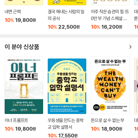
내면 근력
결국 해내는 사람의 일
아주 작은 습관의 힘 (5
데
의 공식
0만 부 기념 스페셜 에
론
10
19,800
%
원
디션)
무
10
22,500
10
16,200
1
%
%
원
원
이 분야 신상품
이너 프롬프트
우등생을 만드는 중학
돈으로 살 수 없는 부
대
교 입학 설명서
10
19,800
10
18,900
1
%
%
원
원
10
17,550
%
원