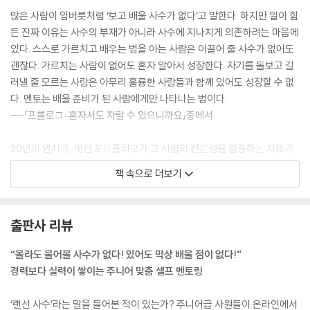
많은 사람이 입버릇처럼 ‘보고 배울 사수가 없다’고 말한다. 하지만 일이 힘
든 진짜 이유는 사수의 부재가 아니라 사수에 지나치게 의존하려는 마음에
있다. 스스로 가르치고 배우는 법을 아는 사람은 이끌어 줄 사수가 없어도
괜찮다. 가르치는 사람이 없어도 혼자 알아서 성장한다. 자기를 돌보고 길
러낼 줄 모르는 사람은 아무리 훌륭한 사람들과 함께 있어도 성장할 수 없
다. 멘토는 배울 준비가 된 사람에게만 나타나는 법이다.
---「프롤로그: 혼자서도 자랄 수 있으니까요」중에서
20년의 연차가, 멋진 포트폴리오가 그 사람의 전문성을 입증하는 지표가
될 수 있을까? 세상에는 어딘가가 과도하게 결핍된 경력자들이 너무나 많
책 속으로 더보기
다. 자기가 하는 일이 무엇인지 정확히 알지 못하는 사람도 많다. 이런 사람
들의 가장 큰 문제는 자신이 뭘 모르고 있는지를 모른다는 것이다. 무능한
사람일수록 자신의 능력을 과대평가하며 자신감이 넘친다는 더닝 크루거
출판사 리뷰
효과를 아는가? 단지 연차가 많다는 이유로 인지 편향이 심한 사람이 사수
가 되고, 팀장이 되고, 대표가 되어 불러일으키는 재앙을, 나는 이후로도
“몰라도 물어볼 사수가 없다! 있어도 막상 배울 점이 없다!”
여럿 목격했다.
경력보다 실력이 쌓이는 주니어 맞춤 셀프 멘토링
---「실력은 결코 연차에 비례하지 않는다」중에서
‘랜선 사수’라는 말을 들어본 적이 있는가? 주니어급 사원들이 온라인에서