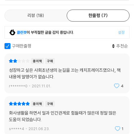
of skill acquisition’을 예로 들어 설명한다. 이 모델을 자세히 살펴보면,
어떤 분야든 전체의 60% 이상이 ‘고급 입문자’ 단계에 머무른다. 이때 우
리뷰
18
한줄평
7
리는 전문가로 성장하는 사람이 5% 미만이라는 점에 주목해야 한다. 아무
리 좋은 강점을 가진 인재라도 전문성의 기준을 제대로 세우지 않는다면
클린봇
이 부적절한 글을 감지 중입니다.
설정
그저 ‘고인 물’로 남는다는 뜻이다. 본인이 속한 분야에서 전문가가 되고 싶
다면, 안정적인 상태에 머무르는 일을 가장 경계해야 한다. 작가는 안정된
구매한줄평
추천순
상태를 경계하며 가능성에 신중하게 베팅했을 때 돌아온 성과에 대해 이야
기하며 자신의 경험담을 가감 없이 털어놓는다. 여기에 꾸준히 성장하려는
종이책
구매
사람들과 함께 만들어 낸 성취를 덧붙이며, 우리는 서로의 사수가 될 수 있
다고 북돋우며 책을 마무리한다.
성장하고 싶은 사회초년생의 눈길을 끄는 캐치프레이즈였으나, 책
내용에 알맹이가 없습니다.
처음부터 잘하는 사람이 어디 있겠는가. 우리는 반드시 실패를 겪고, 누구
r*******0
2021.11.01.
4
도 이를 피할 수 없다. 하지만 실패 앞에서 일시 정지 버튼을 누를 것인지,
되감기 버튼을 누를 것인지는 내가 직접 선택할 수 있다. 무언가 잘못됐다
종이책
구매
고, 어딘가 부족하다고 느낀다면 차분히 되감기 버튼을 눌러 되짚어 봐야
한다. 그래야 문제를 해결할 수 있고, 다시 매끄럽게 삶을 재생시킬 수 있
화사생활을 하면서 일과 인간관계로 힘들때가 많은데 정말 많은
다. 과거의 나는 오늘의 나에게 경험을 바탕으로 조언하고, 오늘의 나는 미
도움이 되었습니다.
래의 내가 실천할 수 있게 돕는다. 이 모든 과정이 바로 ‘셀프 멘토링’이다.
s*****4
2021.06.23.
1
당신이 가장 좋은 멘토는 이미 내 안에 있어서, 사수가 없어도 괜찮다고 말