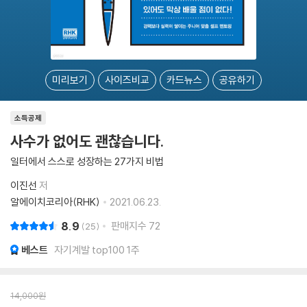
미리보기
사이즈비교
카드뉴스
공유하기
소득공제
사수가 없어도 괜찮습니다.
일터에서 스스로 성장하는 27가지 비법
이진선
저
알에이치코리아(RHK)
2021.06.23.
8.9
판매지수
72
25
베스트
자기계발 top100 1주
14,000
원