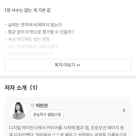
1장 사수는 없는 게 기본 값
- 실력은 연차에 비례하지 않는다
- 평균 없이 무엇으로 평가할 수 있을까?
- 세상 어디에도 없는 멘토
- 나는 구덩이에서 나와야 했다
- 도로에서 벗어난 다크호스
목차 더보기
2장 나는 뭘 알고 뭘 모를까 : 자기 발견
- 나는 나에게 묻는다
저자 소개
1
- 내 일을 뭐라고 소개할까
- 난생 처음 만나는 ‘나’
- 중력을 탓하지 마라
저
이진선
- 주어진 상자 밖에서 사고하기
관심작가 알림신청
- 진짜가 된다는 것
- 더 크고 더 깊고 더 분명하게
디지털 에이전시에서 커리어를 시작해 웹과 앱, 프로모션 페이지 등
을 디자인했다. 일터에서 스스로 배우고 성장하는 과정을 기록하기로