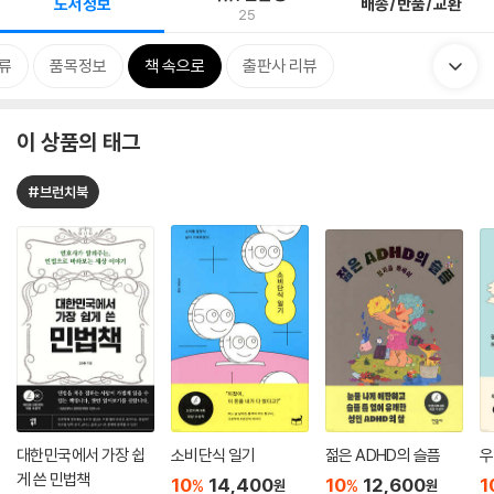
도서정보
배송/반품/교환
25
류
품목정보
책 속으로
출판사 리뷰
이 상품의 태그
#브런치북
대한민국에서 가장 쉽
소비단식 일기
젊은 ADHD의 슬픔
우
게 쓴 민법책
10
14,400
10
12,600
1
%
%
원
원