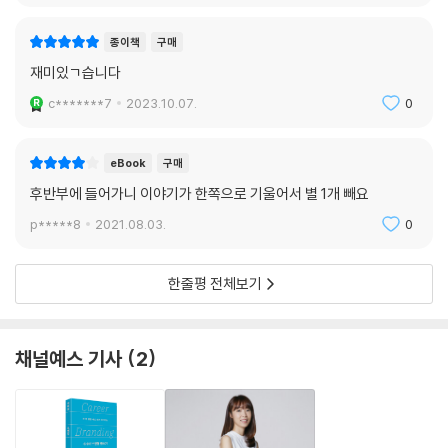
할 수 있게 되기를 바란다. 이 책이 자기 성장의 첫걸음이자 좋은 사수를 찾
종이책
구매
아 헤매는 여정의 마침표가 되어줄 것이다.
재미있ㄱ습니다
c*******7
2023.10.07.
0
eBook
구매
후반부에 들어가니 이야기가 한쪽으로 기울어서 별 1개 빼요
p*****8
2021.08.03.
0
한줄평 전체보기
채널예스 기사
2