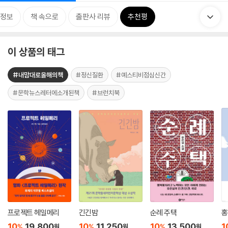
정보
책 속으로
출판사 리뷰
추천평
이 상품의 태그
#내맘대로올해의책
#정신질환
#예스티비점심신간
#문학뉴스레터에소개된책
#브런치북
프로젝트 헤일메리
긴긴밤
순례 주택
홍
10
19,800
10
11,250
10
13,500
1
%
%
%
원
원
원