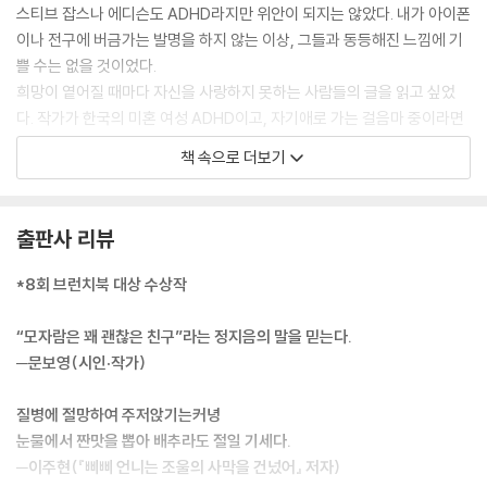
스티브 잡스나 에디슨도 ADHD라지만 위안이 되지는 않았다. 내가 아이폰
이나 전구에 버금가는 발명을 하지 않는 이상, 그들과 동등해진 느낌에 기
쁠 수는 없을 것이었다.
희망이 옅어질 때마다 자신을 사랑하지 못하는 사람들의 글을 읽고 싶었
다. 작가가 한국의 미혼 여성 ADHD이고, 자기애로 가는 걸음마 중이라면
더 좋을 것 같았다. 하지만 아직 없었다. 세상에는 ‘네가 무엇이든 소중하고
책 속으로 더보기
아름답다’라는 식의 낙관이 유행했지만 내게 적합한 안심은 아니었다. 오
랫동안 혼자 울던 사람은 쉽게 웃는 방법을 경계하게 되는 모양이었다. 실
제로 난 괜찮지 않았고, 몇 년째 도망다니며 그저 삶을 유예하는 중이었다.
출판사 리뷰
다른 ADHD들도 나처럼 새하얀 밤과 깜깜한 낮을 보내는지 궁금했다. 친
근하고 정중하게 안부를 묻기 위하여, 일단 나의 이야기를 썼다. 모자란 글
*8회 브런치북 대상 수상작
들을 초대장 삼아 전송할수 있다면, 나의 해묵은 패배감도 즐거운 파티의
호스트가 될 것이었다.
“모자람은 꽤 괜찮은 친구”라는 정지음의 말을 믿는다.
--- p.10~11
─문보영(시인·작가)
세상은 양쪽으로 봐야 좀 더 재미있는 곳이다. 자꾸 깜빡깜빡 잊고, 아주 기
질병에 절망하여 주저앉기는커녕
쁜 일도 슬픈 일도 없었던 것처럼 잊어버리는 내가 예전에는 싫었다. 하지
눈물에서 짠맛을 뽑아 배추라도 절일 기세다.
만 이제는 망각이 신이 주신 선물이고, 나는 남들보다 좀 더 많은 선물을 받
─이주현(『삐삐 언니는 조울의 사막을 건넜어』 저자)
은 사람이라고 생각한다. ‘든 것 없이 가벼운 인생’은 관점을 바꾸자 ‘잊음