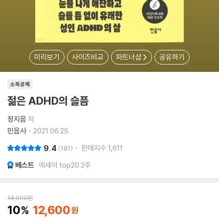
미리보기
사이즈비교
파트너샵
공유하기
소득공제
젊은 ADHD의 슬픔
정지음
저
민음사
2021.06.25.
9.4
판매지수
1,611
181
베스트
에세이 top20 2주
14,000
원
10
12,600