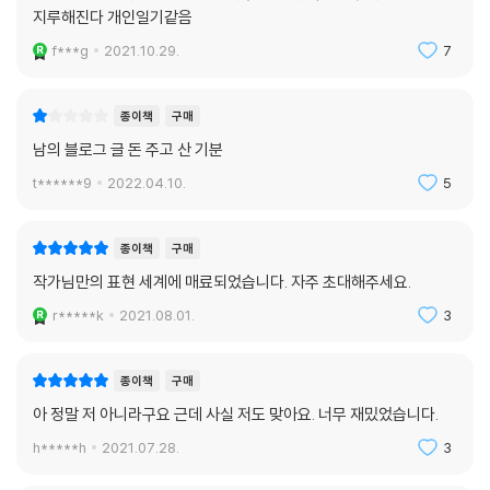
지루해진다 개인일기같음
f***g
2021.10.29.
7
종이책
구매
남의 블로그 글 돈 주고 산 기분
t******9
2022.04.10.
5
종이책
구매
작가님만의 표현 세계에 매료되었습니다. 자주 초대해주세요.
r*****k
2021.08.01.
3
종이책
구매
아 정말 저 아니라구요 근데 사실 저도 맞아요. 너무 재밌었습니다.
h*****h
2021.07.28.
3