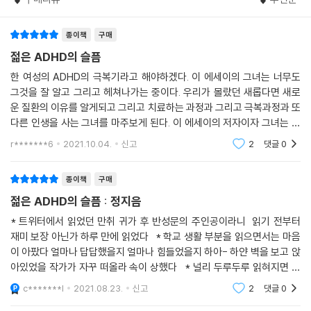
슬프게 짐작건대…… 껌 떼는 일은 내가 학교란 공간에서 성취감을 느낄 수
이 섞여 있을 것이다. 완벽과는 거리가 먼 저자의 이야기에 공감할 수밖에
있는 유일한 작업이었던 것 같다. 다른 애들이 진로에 대한 가능성을 긁어
없는 이유다. 『젊은 ADHD의 슬픔』은 완벽하지 못한 스스로가 원망스러운
종이책
구매
모을 때 나는 씹다 뱉은 껌딱지나 모으며 위안을 챙긴 것이다. 내가 겪은 불
모두를 위한 이야기다.
젊은 ADHD의 슬픔
이익은 대체로 내 잘못이지만, 이 지점을 떠올리면 어쩔 수 없이 서글픈 기
분이 된다.
한 여성의 ADHD의 극복기라고 해야하겠다. 이 에세이의 그녀는 너무도
자신의 ‘모자람’을 솔직하게 털어놓고 신랄하게 자조하는 정지음은 모자람
가끔 ADHD란 존재하지도 않고, 약도 치료도 정신과의 상술이라는 말을
그것을 잘 알고 그리고 헤쳐나가는 중이다. 우리가 몰랐던 새롭다면 새로
의 가장 명랑한 대변자다. 그가 그리는 성인 ADHD의 삶은 눈물나게 애잔
운 질환의 이유를 알게되고 그리고 치료하는 과정과 그리고 극복과정과 또
들을 때마다 쭈그려 앉아 껌 떼던 순간이 떠오르곤 했다. 타인에게 불쾌감
한 동시에 슬플 틈 없이 유쾌하다. ‘문제아’로 불리며 어떤 미래도 꿈꾸지
다른 인생을 사는 그녀를 마주보게 된다. 이 에세이의 저자이자 그녀는 솔
을 주지 않고는 단체생활을 못 하던 내가, 자기혐오를 방패 삼던 10대의 내
못했던 과거의 자신에 대한 애틋함, 스스로도 이해할 수 없었던 실수들로
직한 모습을 있는 그대로 드러내놓고 이러한 ADHD를 가진자의 모습을 보
가 껌 대신 처방전을 뗐더라면 인생이 좀 달라지지 않았을까 하는 회한이
r*******6
2021.10.04.
신고
2
댓글
0
인해 힘들었을 가족과 친구들에 대한 미안함과 고마움, 그리고 모자람이
게함으로써, 솔직히
었다. 지금 여상히 삼켜 대는 알약이 그때도 주어졌더라면 나는 밖으로 나
주는 새로운 가능성에 대한 긍정과 기대. 정지음은 이 모든 감정들을 자신
도는 대신 내 안으로 내달렸을지 모른다.
종이책
구매
만의 유머 속에 녹여 낸다. 『젊은 ADHD의 슬픔』은 결함에서 고유함을 발
--- p.148
견해 새로운 가능성을 찾아나서는 씩씩한 발걸음이다.
젊은 ADHD의 슬픔 : 정지음
* 트위터에서 읽었던 만취 귀가 후 반성문의 주인공이라니 읽기 전부터
처음부터 완벽하게 가려는 욕심들은 결국 나를 무수한 완벽에서 추방시켰
재미 보장 아닌가 하루 만에 읽었다 * 학교 생활 부분을 읽으면서는 마음
다. 허접스러움을 묵인할 때 실행력이 생기고, 스타트가 있어야 진행도 된
이 아팠다 얼마나 답답했을지 얼마나 힘들었을지 하아- 하얀 벽을 보고 앉
다는 걸 배우고 있다.
아있었을 작가가 자꾸 떠올라 속이 상했다 * 널리 두루두루 읽혀지면 좋
만약 이 글을 보는 사람에게 ADHD가 있거나 다른 문제가 있어서 헤매는
을 책이다 도서관에 신청하자 여러분
c*******l
2021.08.23.
신고
2
댓글
0
중이라면, 본인의 능력이나 작업 과정보다 목표치를 바꿔 보는 건 어떨까
싶다. 그냥 완벽해지는 것보단 모자라다는 면에서 완벽해지는 게 훨씬 쉽