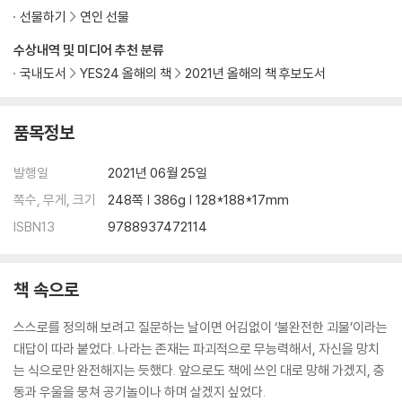
선물하기
연인 선물
수상내역 및 미디어 추천 분류
국내도서
YES24 올해의 책
2021년 올해의 책 후보도서
품목정보
발행일
2021년 06월 25일
쪽수, 무게, 크기
248쪽 | 386g | 128*188*17mm
ISBN13
9788937472114
책 속으로
스스로를 정의해 보려고 질문하는 날이면 어김없이 ‘불완전한 괴물’이라는
대답이 따라 붙었다. 나라는 존재는 파괴적으로 무능력해서, 자신을 망치
는 식으로만 완전해지는 듯했다. 앞으로도 책에 쓰인 대로 망해 가겠지, 충
동과 우울을 뭉쳐 공기놀이나 하며 살겠지 싶었다.