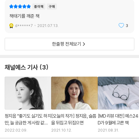
종이책
구매
책태기를 깨준 책
d******7
2021.07.13.
3
한줄평 전체보기
채널예스 기사
3
정지음 “좋기도 싫기도 하지
[오늘의 작가] 정지음, 슬픔
[MD 리뷰 대전] 예스24
만, 늘 궁금한 게 사람 같아
을 뒤집고 뒤집으면
D가 9월에 고른 책
요”
2022.02.09.
2021.10.12.
2021.08.31.