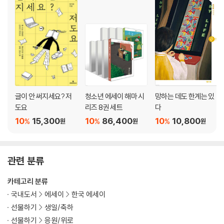
하자 인간의 완벽한 고양이 166
우리는 지옥에서 온 사고뭉치 173
와르르 맨션의 주민들 180
DEAR ADHD 185
5장: 나와 글쓰기와 타인
ADHD가 글을 쓰기까지 190
독서의 목적 196
글이 안 써지세요? 저
청소년 에세이 해마 시
망하는 데도 한계는 있
당신을 미치게 한 것을 후회합니다 205
도요
리즈 8권 세트
다
ADHD라고 말할까 말까? 211
10
15,300
10
86,400
10
10,800
%
%
%
원
원
원
우울증 약보다 글쓰기를 믿어서 216
완전무결한 상냥함 221
비공개 천재와 천재 사냥꾼 225
관련 분류
행복을 설계하는 ADHD로 살기 230
카테고리 분류
에필로그 240
국내도서
에세이
한국 에세이
추천의 글 244
선물하기
생일/축하
선물하기
응원/위로