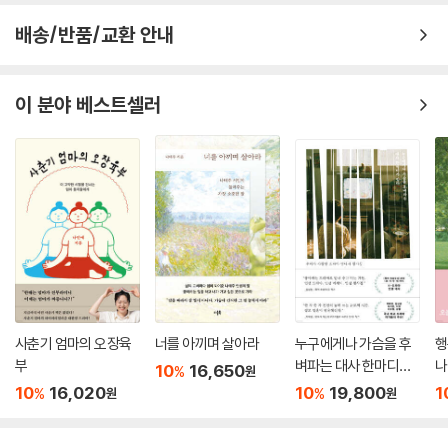
배송/반품/교환 안내
이 분야 베스트셀러
사춘기 엄마의 오장육
너를 아끼며 살아라
누구에게나 가슴을 후
행
부
벼파는 대사 한마디가
나
10
16,650
%
원
있다
10
16,020
10
19,800
1
%
%
원
원