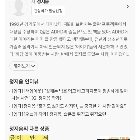
불완전하고 지속 가능한 청소 대작전 70
저
정지음
ADHD의 금전 감각 78
관심작가 알림신청
너무 시끄러운 고독 84
자기 학대 사용법 90
1992년 경기도에서 태어났다. 제8회 브런치북 출판 프로젝트에서
6년 차 ADHD가 많이 받는 질문 95
대상을 수상하며 《젊은 ADHD의 슬픔》으로 첫 책을 냈다. ADHD에
대한 이야기는 이미 할 만큼 했다고 생각했는데, 유년과 청소년기로
3장: 병원에 가다
거슬러 올라가니 아직 발굴되지 않은 ‘이야기’들이 서운해하고 있었
ADHD 치료를 고민하는 이들에게 104
다. 까닭 없이 미움받는 사람, 반에서 꼴지를 도맡는 사람, 어이없이
ADHD 약물치료, 효과와 부작용 109
사기당한 사람, 미래가 캄캄하기만 한 사람, 소중한 것을 잃어 본 사
펼쳐보기
ADHD 와 우울증에 대하여 118
람, 자꾸 실패하는 사람 들이 내 이야기에 기대어 조금이라도 웃을 수
정신과 속 작은 에피소드들 124
있으면 좋겠다. 시트콤 소설 《언러키 스타트업》, 관계의 어려움을 이
정지음
인터뷰
야기한 에세이 《우리 모두 가끔은 미칠 때
4장: 내가 만난 세계
[읽다]
[책읽아웃] "실패는 밥을 먹고 배고파지듯이 평범하게 일어
나는 사건" (G. 정지음 작가)
네가 부잣집 아이라면 좋았을 텐데 134
세 자매 중 둘째여서 난 좋아 138
[읽다]
정지음 “좋기도 싫기도 하지만, 늘 궁금한 게 사람 같아요”
부모라는 세계, 학교라는 벽 144
[읽다]
[오늘의 작가] 정지음, 슬픔을 뒤집고 뒤집으면
‘금사빠’의 미성숙 연애론 151
사랑 얘기 같은 이별 얘기 157
정지음
의 다른 상품
우리 딸은 언제 결혼할 거야? 161