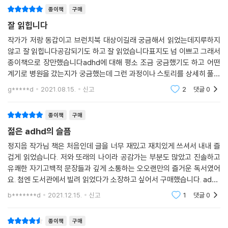
다. 모자람은 꽤 괜찮은 친구다. 나를 거장으로 만들어 주진 못해도 거장이
종이책
구매
될지 안 될지 모르는 아마추어로는 만들어 주니 말이다.
잘 읽힙니다
--- p.195
작가가 저랑 동갑이고 브런치북 대상이길래 궁금해서 읽었는데지루하지
않고 잘 읽힙니다공감되기도 하고 잘 읽었습니다표지도 넘 이쁘고 그래서
종이책으로 장만했습니다adhd에 대해 평소 조금 궁금했기도 하고 어떤
계기로 병원을 갔는지가 궁금했는데 그런 과정이나 스토리를 상세히 풀어
줘서 좋았습니다제목부터 위트가 넘치는데내용도 재밌네요무겁고 우울하
g*****d
2021.08.15.
신고
2
댓글
0
게만 흘러갈 수 있는 얘
종이책
구매
젊은 adhd의 슬픔
정지음 작가님 책은 처음인데 글을 너무 재밌고 재치있게 쓰셔서 내내 즐
겁게 읽었습니다. 저와 또래의 나이라 공감가는 부분도 많았고 진솔하고
유쾌한 자기고백적 문장들과 깊게 소통하는 오오랜만의 즐거운 독서였어
요. 첨엔 도서관에서 빌려 읽었다가 소장하고 싶어서 구매했습니다. adhd
라도 뭐 어땨용. 이렇게 오늘 하루도 잘 살았는데! 추천합니다.
b*******d
2021.12.15.
신고
1
댓글
0
종이책
구매