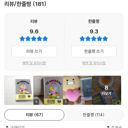
로부터 시작된다. ‘전두엽 이상’으로 인한 실수 연발, 주의 산만을 신랄하게
리뷰/한줄평
181
떤 검사를 받게 될까? ADHD 약물 치료의 효과와 부작용은 뭘까? ADHD
내 지인 중 한 명도 자신이 우울할 수 있다는 걸 꿈에도 몰라서 더 우울해져
자조하면서도 줏대를 잃지 않고 자기점검을 해 나가는 과정이 유쾌하다.
인 것 같은데 병원에 가기 망설여질 때는 어떻게 해야 할까? 정지음은 이러
갔다. 누군가는 자기가 부주의하다는 걸 의아하게 여기며 계속 부주의해졌
질병에 절망하여 주저앉는 게 아니라, 울다가도 뚝 그치고 눈물에서 짠맛
한 질문들을 되뇌며 밤을 지새울 이들을 위해 자신의 경험을 가감 없이 풀
리뷰
한줄평
다. 그들이 우울증인지 ADHD인지 내 수준의 지식으로는 확신할 수 없었
을 뽑아 배추라도 절일 기세다. 아무리 좌절의 불꽃으로 가열해도 풀 죽지
어놓는다. 나아가 일상의 크고 작은 문제에 대해 솔직하고 유쾌한 해법을
지만, 오래오래 꾹꾹 참다 비상사태가 발생한 사람이 경도인 경우는 거의
않는 위트와 낙관이 탱글탱글한 글발에 감겨 독서의 별미를 선사한다. AD
9.6
9.3
제시한다. 온갖 딴생각에 빠지느라 청소를 시작하지도 못하는 스스로에게
없었다. 지금 내 치료 과정의 유일한 후회도 ‘내가 너무 늦었다’라는 사실이
HD가 아니더라도 타인의 시선과 불화를 겪어 본 이라면 고개를 끄덕일 터
청소를 하도록 하는 법, 소비 충동을 이기지 못해 돈이 줄줄 새는 지갑을 지
다. 내게도 심하게 병리적인 사람만 정신과에 가야 한다는 오해가 무심결
이다. 작가의 말처럼, 기상청이 뭐라고 해도 아무튼 해는 뜨니까.
키는 법 등. ‘도대체 왜 그러는 거야?’, ‘일부러 그러는 거야?’라는 주위의 타
에 깊게 자리하고 있었다. 하지만 역시 병원이란, 환자가 되기 위해서가 아
리뷰 쓰기
한줄평 쓰기
박에 노출되기 쉬운 ADHD 환자를 위해 문제를 최소화하고 자존감을 지키
- 이주현 (『삐삐 언니는 조울의 사막을 건넜어』 저자)
니라 환자가 아니기 위해 다니는 곳이다. 언젠가 괜찮아질 미래를 위해 지
는 노하우도 공유한다.
금은 환자임을 받아들이려고 다니는 곳이다.
혜택 및 유의사항
혜택 및 유의사항
--- p.122~123
미워했던 자신에게 건네는 화해의 기록,
그리고 나는 의외로…… 복도에 얼룩진 껌 떼는 일을 좋아했다. 껌 떼기는
고유한 모자람에 대한 긍정
8
교무실 복도로 등교한 내가 반성문을 다 쓴 후 이행해야 하는 임무였다. 같
더보기
이 징계를 받는 친구나 선배들은 죄다 그 일을 싫어했다. 착한 선생님은 고
성인 ADHD에 대한 무지의 한편에는 ‘혹시 나도 ADHD인가?’라는 농담
5
3
무장갑을 줬지만, 아닌 경우 맨손으로 수세미와 껌 칼, 퐁퐁을 다뤄야 했다.
반 진담 반의 자조가 있다. 책 한 권, 영화 한 편, 심지어 짧은 영상 클립에도
더러운 일이었다. 그러나 내 손이 닿아 거룩할 정도로 깨끗해진 복도를 보
집중하지 못하는 현대인들은 일터와 일상에서의 잦은 실수와 불가능, 그리
리뷰
67
한줄평
114
면 삼모작에 성공한 농부처럼 즐거웠다.
고 이로 이한 박탈감을 호소한다. 남몰래 ADHD 자가 진단 테스트를 해 보
비위 약하고 게으른 내가 왜 그런 걸 좋아했을까?
는 마음에는 아무것도 제대로 해내지 못하는 스스로에 대한 불안과 답답함
구매리뷰
추천순