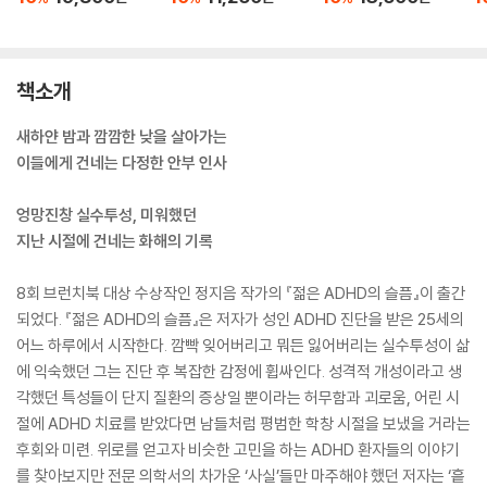
책소개
새하얀 밤과 깜깜한 낮을 살아가는
이들에게 건네는 다정한 안부 인사
엉망진창 실수투성, 미워했던
지난 시절에 건네는 화해의 기록
8회 브런치북 대상 수상작인 정지음 작가의 『젊은 ADHD의 슬픔』이 출간
되었다. 『젊은 ADHD의 슬픔』은 저자가 성인 ADHD 진단을 받은 25세의
어느 하루에서 시작한다. 깜빡 잊어버리고 뭐든 잃어버리는 실수투성이 삶
에 익숙했던 그는 진단 후 복잡한 감정에 휩싸인다. 성격적 개성이라고 생
각했던 특성들이 단지 질환의 증상일 뿐이라는 허무함과 괴로움, 어린 시
절에 ADHD 치료를 받았다면 남들처럼 평범한 학창 시절을 보냈을 거라는
후회와 미련. 위로를 얻고자 비슷한 고민을 하는 ADHD 환자들의 이야기
를 찾아보지만 전문 의학서의 차가운 ‘사실’들만 마주해야 했던 저자는 ‘흩