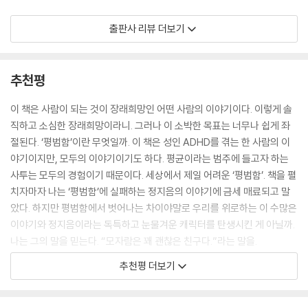
으로써 가뿐해지는 인생’이 되었다. 나는 계속 사사로이 절망스럽겠지만,
출판사 리뷰 더보기
그것들이 지속되지 않기에 결국은 행복해질 것이다.
캄캄한 낮과 새하얀 밤을 보내는
--- p.19
ADHD 동료들에게
추천평
그 시절 내가 숨긴 장래 희망은 그냥 ‘사람’이었다. ‘천방지축 어리둥절 빙
성인 ADHD에 대해서는 아직 알려진 바가 많지 않다. ‘ADHD’라는 단어에
글빙글 모두가 정신이 없는’ 짱구 인생 말고, 훌륭하게 살지, 훌륭하지 않게
서 가장 먼저 연상되는 이미지는 아마도 수업 시간에 교실을 뛰어다니는
이 책은 사람이 되는 것이 장래희망인 어떤 사람의 이야기이다. 이렇게 솔
살지 결정권을 소유한 정제된 성년의 상태 말이다. ADHD 진단 후 엄청난
남자아이의 모습일 것이다. 회의 시간에 홀로 공상에 빠지고 중요한 미팅
직하고 소심한 장래희망이라니. 그러나 이 소박한 목표는 너무나 쉽게 좌
패배감에 휩싸인 데는, 이 미친 정신병이 내 10대를 홀랑 훔쳐 갔음을 아주
을 깜빡하고 흡연과 음주 욕구에 매번 굴복하는 성인 ADHD 환자의 모습
절된다. ‘평범함’이란 무엇일까. 이 책은 성인 ADHD를 겪는 한 사람의 이
뒤늦게 깨달아 버린 이유도 컸다.
은 잘 그려지지 않는다. 성인 ADHD의 증상은 아동 ADHD와 다른 모습으
야기이지만, 모두의 이야기이기도 하다. 평균이라는 범주에 들고자 하는
‘나쁘게 살았다’라는 후회는 미미해도, ‘나쁘지 않게 살 수도 있었다’라는
로 발현될 뿐 아니라 개인의 특성으로 이해되기 쉬워 당사자조차 질환에
사투는 모두의 경험이기 때문이다. 세상에서 제일 어려운 ‘평범함’. 책을 펼
후회는 심각했다. 그것은 과거이자 현재였고 현실인데 환각이었다. 인생을
대해 모르고 있는 경우가 많다. 성인 ADHD 발병률은 약 4퍼센트로 한국
치자마자 나는 ‘평범함’에 실패하는 정지음의 이야기에 금세 매료되고 말
떳떳하지 않게 만든 수많은 실수들이 ADHD에서 기인했다는 것 때문에 오
에서도 82만 명이 질환을 겪고 있을 거라 추정되지만, 실제 치료를 받는 비
았다. 하지만 평범함에서 벗어나는 차이야말로 우리를 위로하는 이 수많은
랫동안 내 병을 받아들일 수도 부정할 수도 없었다. 주변에 ADHD 아동이
율은 1퍼센트에 불과하다.
이야기와 정지음이라는 독특하고 눈물겨운 캐릭터를 탄생시킨 게 아닐까.
나 청소년이 있다는 사람을 만나면 그 아이들이 병을 이해할 수 있도록 도
나는 그의 말을 믿는다. “모자람은 꽤 괜찮은 친구다.”라는 말을.
와 달라고 부탁하게 된다. 자신을 깨닫고 나면, 그 애들은 스스로를 인생의
『젊은 ADHD의 슬픔』은 성인 ADHD 환자가 일상에서 겪는 어려움을 솔직
반환점으로 삼을 수 있다. 어린 시절의 마음으로 몸만 자란 내가 결국은 혼
- 문보영 (시인·작가)
추천평 더보기
하게 풀어낸 보고서이자, 진단과 치료에 이르는 과정을 낱낱이 담아낸 성
돈을 극복하고 삶으로 나아갔듯이.
인 ADHD 환자들의 실용서다. ADHD의 증상과 검사 및 치료 내용에 대해
--- p.53~54
정신질환의 무게에 질식하지 않고 한 발 나아가는 것은 자신에 대한 ‘앎’으
서는 저자의 담당 의사인 ADHD 전문의의 감수를 거쳤다. 병원에 가면 어