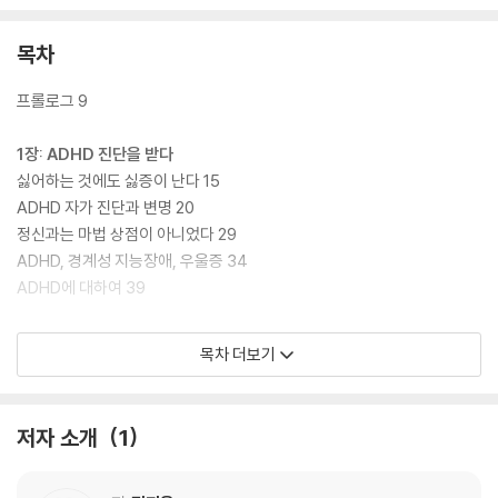
목차
프롤로그 9
1장: ADHD 진단을 받다
싫어하는 것에도 싫증이 난다 15
ADHD 자가 진단과 변명 20
정신과는 마법 상점이 아니었다 29
ADHD, 경계성 지능장애, 우울증 34
ADHD에 대하여 39
2장: 성인 ADHD로 살아가기
목차 더보기
ADHD라도 뭐 어때 ㅑ용 42
천방지축 어리둥절 빙글빙글 도는 학생 50
1999번째 과음을 반성하며 55
저자 소개
1
나는 능동적 불면을 선택했다 61
‘지 결혼식에도 늦을 년’이라는 평가에 대한 고찰 66