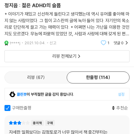
정지음 : 젊은 ADHD의 슬픔
* 이야기가 재밌고 신선하게 들린다고 생각했는데 역시 유머를 좋아해 마
지 않는 사람이었다. 그 힘이 고스란히 글에 녹아 들어 있다. 자기만의 목소
리로 단단하게 끌고 가는 매력이 있다. * 어쩌면 나는 가난을 이용한 것인
지도 모르겠다. 무능에 파묻혀 있었던 것, 사람과 사랑에 대해 갖게 된 편견
을 의심하지 ㅇ낳은 것, 궁금한 분야를 전혀 공부하지 않은 것. 등등에 대해
t****j
2021.10.04.
신고
1
댓글
0
가난은
리뷰 전체보기
리뷰
67
한줄평
114
클린봇
이 부적절한 글을 감지 중입니다.
설정
구매한줄평
추천순
종이책
구매
자세한 일화보다는 감정토로가 너무 많아서 책 중간부터는