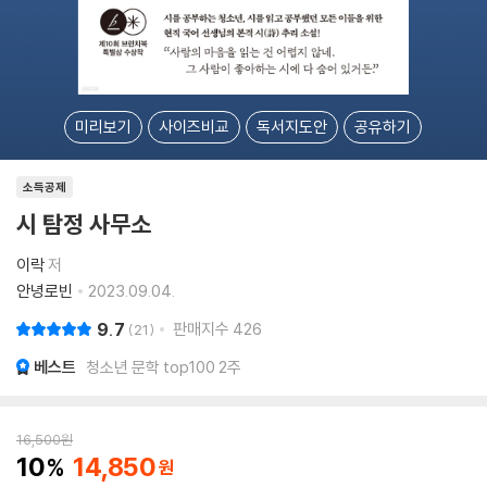
미리보기
사이즈비교
독서지도안
공유하기
소득공제
시 탐정 사무소
이락
저
안녕로빈
2023.09.04.
9.7
판매지수
426
21
베스트
청소년 문학 top100 2주
16,500
원
10
14,850