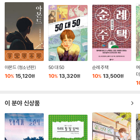
아몬드 (청소년판)
50 대 50
순례 주택
여
더
10
15,120
10
13,320
10
13,500
%
%
%
원
원
원
1
이 분야 신상품