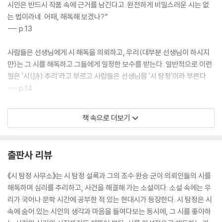
시인은 반드시 작품 속에 근거를 남긴다고. 완전하게 비밀스러운 시는 없
는 법이라네. 어때, 해독해 보겠나?”
--- p.13
사람들은 선생님에게 시 해독을 의뢰하고, 우리(대부분 선생님이 하시지
만)는 그 시를 해독하고 그들에게 일정한 보수를 받는다. 일반적으로 이런
일은 '시(詩) 추리'라고 부르고 사람들은 선생님을 '시 탐정'이라 부른다.
--- p.14
나는 조금 흥분한 것 같아 숨을 내쉬었다. 쉬지 않고 말하다 보니 목이 말랐
책 속으로 더보기
다. 아까 마시려고 떠 놓은 물이 생각났지만, 해독을 끊고 싶지는 않았다.
멈추면 머릿속에 잡아 두었던 의미가 달아날 것 같았다.
--- p.19
출판사 리뷰
“「빈집」이라는 시를 정말 좋아해요. 뭔가 내 얘기를 하는 것 같기도 해서요.
《시 탐정 사무소》는 시 탐정 설록과 그의 조수 완승 군이 의뢰인들의 시를
그런데 사실 잘 모르겠어요. 왜 그 시에 끌리는지. 시 추리를 할 수 있는 능
해독하며 심리를 추리하고, 사건을 해결해 가는 소설이다. 소설 속에는 우
력이 제겐 없으니까요. '그저 느낌이 좋아서' 정도가 제가 할 수 있는 최선
리가 국어나 문학 시간에 공부한 적 있는 현대시가 등장한다. 시 탐정은 시
의 대답인 거 같아요.”
속에 숨어 있는 시인의 생각과 마음을 들여다보는 동시에, 그 시를 좋아하
--- p.53