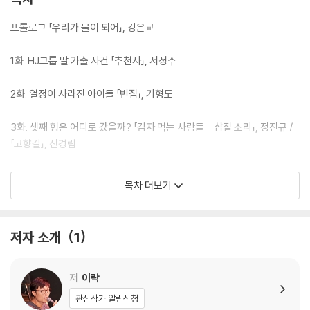
프롤로그 「우리가 물이 되어」, 강은교
1화. HJ그룹 딸 가출 사건 「추천사」, 서정주
2화. 열정이 사라진 아이돌 「빈집」, 기형도
3화. 셋째 형은 어디로 갔을까? 「감자 먹는 사람들 - 삽질 소리」, 정진규 /
「고향길」, 신경림
4화. 연애 상담 「한계령을 위한 연가」, 문정희
목차 더보기
5화. 새로운 시작 「사무원」, 김기택 / 「땅끝」, 나희덕
저자 소개
1
6화. 독과 간 「독을 차고」, 김영랑 / 「간」, 윤동주
에필로그 「바다와 나비」, 김기림
저
이락
관심작가 알림신청