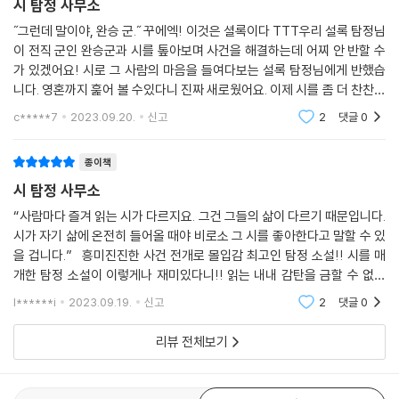
시 탐정 사무소
˝그런데 말이야, 완승 군.˝ 꾸에엑! 이것은 셜록이다 TTT우리 설록 탐정님
이 전직 군인 완승군과 시를 톺아보며 사건을 해결하는데 어찌 안 반할 수
가 있겠어요! 시로 그 사람의 마음을 들여다보는 설록 탐정님에게 반했습
니다. 영혼까지 훑어 볼 수있다니 진짜 새로웠어요. 이제 시를 좀 더 찬찬히
잘 그리고 즐겁게 읽어볼 수 있을 것 같아요. 시가 자기 삶에 온전히 들어올
c*****7
2023.09.20.
신고
2
댓글
0
때야 비
종이책
시 탐정 사무소
“사람마다 즐겨 읽는 시가 다르지요. 그건 그들의 삶이 다르기 때문입니다.
시가 자기 삶에 온전히 들어올 때야 비로소 그 시를 좋아한다고 말할 수 있
을 겁니다.” 흥미진진한 사건 전개로 몰입감 최고인 탐정 소설!! 시를 매
개한 탐정 소설이 이렇게나 재미있다니!! 읽는 내내 감탄을 금할 수 없었
다. 학창시절 문학 시간에 공부했던 시. 분석적인 시 읽기에 지루하기만
l******i
2023.09.19.
신고
2
댓글
0
리뷰 전체보기