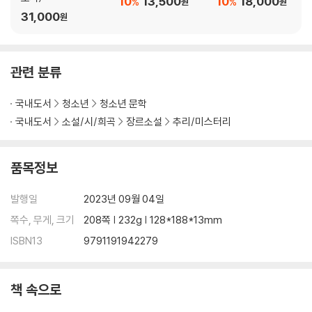
10
13,500
10
18,000
%
%
원
원
31,000
원
관련 분류
국내도서
청소년
청소년 문학
국내도서
소설/시/희곡
장르소설
추리/미스터리
품목정보
발행일
2023년 09월 04일
쪽수, 무게, 크기
208쪽 | 232g | 128*188*13mm
ISBN13
9791191942279
책 속으로