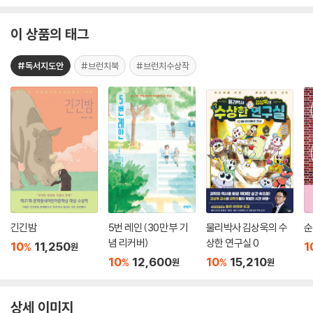
이 상품의 태그
#독서지도안
#브런치북
#브런치수상작
긴긴밤
5번 레인 (30만 부 기
물리박사 김상욱의 수
순
념 리커버)
상한 연구실 0
10
11,250
1
%
원
10
12,600
10
15,210
%
%
원
원
상세 이미지