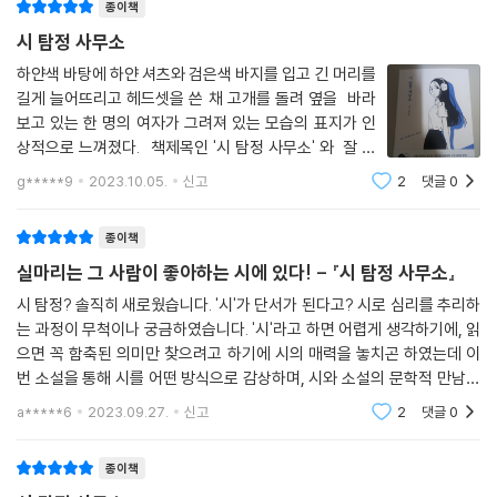
종이책
련의 과정을 형상화한 것이다. _작가의 말 중에서
시 탐정 사무소
이런 독자에게 추천한다.
하얀색 바탕에 하얀 셔츠와 검은색 바지를 입고 긴 머리를
길게 늘어뜨리고 헤드셋을 쓴 채 고개를 돌려 옆을 바라
보고 있는 한 명의 여자가 그려져 있는 모습의 표지가 인
평소 시를 어렵게 생각했던 초등학교 고학년 어린이나 시를 재미있게 공부
상적으로 느껴졌다. 책제목인 '시 탐정 사무소' 와 잘 어
하고 싶은 청소년, 한때 시를 사랑했거나 지금도 시를 아끼는 일반인 독자
울리고 어떤 연관성을 가지고 있는 것처럼 느껴졌다. 책
에게 추천한다. 시를 어떤 방식으로 감상하며, 시와 소설의 문학적 만남이
g*****9
2023.10.05.
신고
2
댓글
0
겉면에 '사건을 풀 단서는 의뢰인들이 들고 온 시에 있
어떤 매력을 주는지 『시 탐정 사무소』에서 알게 될 것이다.
다' 라고 적혀 있는
종이책
실마리는 그 사람이 좋아하는 시에 있다! - 『시 탐정 사무소』
시 탐정? 솔직히 새로웠습니다. '시'가 단서가 된다고? 시로 심리를 추리하
는 과정이 무척이나 궁금하였습니다. '시'라고 하면 어렵게 생각하기에, 읽
으면 꼭 함축된 의미만 찾으려고 하기에 시의 매력을 놓치곤 하였는데 이
번 소설을 통해 시를 어떤 방식으로 감상하며, 시와 소설의 문학적 만남이
어떤 매력을 주는지 한번 살펴보고자 합니다. 시를 공부하는 청소년, 시를
a*****6
2023.09.27.
신고
2
댓글
0
종이책