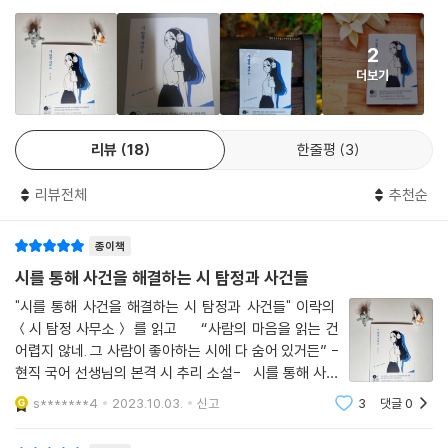
는 동시에 그 시를 좋아하는 사람의 마음과 사정을 추리한다. 논리적으로
쓰인 시를 이성적인 눈으로 읽어 냈기 때문에 가능한 일이다. 그리고 이 과
2
정이 사건 해결의 실마리가 되고, 의뢰인들의 마음을 울린다. 아울러 독자
더보기
의 감성을 자극해 감동으로 이끌어 낸다. 우리가 시와 소설, 문학을 사랑하
는 또 하나의 이유를 만들어 주는 셈이다.
리뷰
18
한줄평
3
현직 국어 선생님이 쓴 시와 소설의 컬레버레이션
리뷰전체
추천순
이락 작가는 고등학교에서 문학을 가르치고 있는 선생님이다. 학생들에게
시를 소개하는 경험을 바탕으로 색다른 소설을 탄생시켰다. 소설 속에는
종이책
시 탐정의 이성적 시 읽기에서부터 시작해 의뢰인과 독자가 그 시를 감성
적으로 온전하게 받아들이게 되는 과정이 잘 표현되어 있다. 단순히 시를
시를 통해 사건을 해결하는 시 탐정과 사건들
해석하는 소설이었다면 흥미가 반감되었을 것이지만, 시를 작가의 시각으
"시를 통해 사건을 해결하는 시 탐정과 사건들" 이락의
로 해석하면서 심리 추리의 형식으로 새롭게 엮어낸 것이 색다르고 흥미로
＜시 탐정 사무소＞ 를 읽고 “사람의 마음을 읽는 건
운 점이다. 시로 심리를 추리하는 과정을 통해 독자에게 몰입도를 선사하
어렵지 않네. 그 사람이 좋아하는 시에 다 숨어 있거든” -
는 한편, 찬찬히 시를 감상하는 시간까지 마련해 준다.
현직 국어 선생님의 본격 시 추리 소설- 시를 통해 사람
의 마음을 알 수 있을까. 어쩔 때는 복잡하고 힘든 내 마음
s*******4
2023.10.03.
신고
3
댓글
0
을 한 편의 시가 위로해줄 때가 있다. 마음이 힘들고 괴로
이 책의 이야기들은 우리가 시를 읽고, 생각하고, 시구나 시적 표현에 감탄
울 때, 우연히 읽은 시
하고, 다시 생각하다가 마침내 시를 받아들이는 과정, 즉 시를 감상하는 일