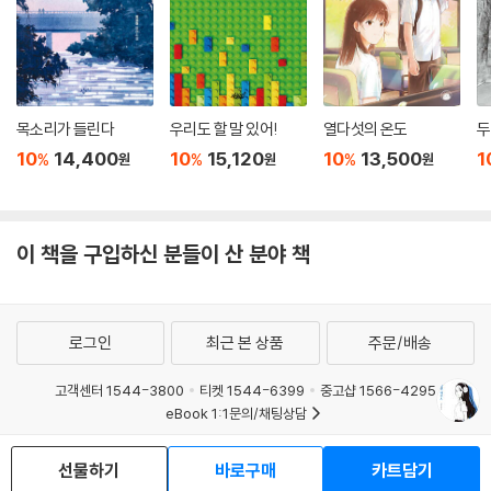
목소리가 들린다
우리도 할 말 있어!
열다섯의 온도
두
10
14,400
10
15,120
10
13,500
1
%
%
%
원
원
원
이 책을 구입하신 분들이 산 분야 책
로그인
최근 본 상품
주문/배송
고객센터 1544-3800
티켓 1544-6399
중고샵 1566-4295
eBook 1:1문의/채팅상담
예스이십사(주) 사업자 정보
선물하기
바로구매
카트담기
이용약관
개인정보처리방침
청소년보호정책