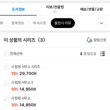
리뷰/한줄평
도서정보
배송/반품/교환
21
류
품목정보
책 속으로
출판사 리뷰
이 상품의 시리즈
3
알림신청
전체선택
품절포함
시 탐정 사무소 시리즈
10
29,700
%
원
시 탐정 사무소 2
10
14,850
%
원
시 탐정 사무소
10
14,850
%
원