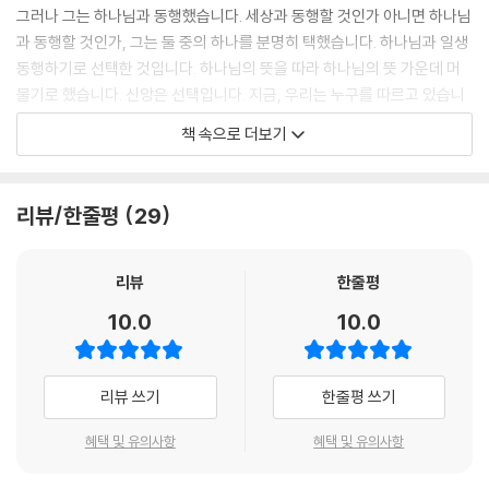
그러나 그는 하나님과 동행했습니다. 세상과 동행할 것인가 아니면 하나님
과 동행할 것인가, 그는 둘 중의 하나를 분명히 택했습니다. 하나님과 일생
동행하기로 선택한 것입니다. 하나님의 뜻을 따라 하나님의 뜻 가운데 머
물기로 했습니다. 신앙은 선택입니다. 지금, 우리는 누구를 따르고 있습니
까?
책 속으로 더보기
--- pp.16-17
왜 아브람에게 떠나라고 하십니까? 바른 믿음의 첫걸음은 단절이기 때문
리뷰/한줄평
29
입니다. 과거와 단절해야 합니다. 과거와 끊어지지 않고서는 미래로 나아
가지 못합니다. 익숙한 것들과 결별하지 않고서는 새 일을 하지 못합니다.
새 생명은 탯줄을 끊는 일로부터 시작됩니다. 믿음은 탯줄을 끊듯이 지금
리뷰
한줄평
연결된 현실로부터 끊어내는 것, 지금의 나와 단절되는 일입니다. ‘가라’는
10.0
10.0
명령은 ‘네가 의지하고 사는 모든 것으로부터 벗어나라’는 말씀입니다.
--- pp.146-147
리뷰 쓰기
한줄평 쓰기
누구도 쉽게 떠날 수 없는 믿음의 길을 담대하게 떠나서 하나님이 가라는
곳까지 갔는데, 그곳에서 기다리고 있는 것이 무엇입니까? 전능하신 하나
혜택 및 유의사항
혜택 및 유의사항
님, 영존하시는 하나님, 천지를 지으시고 사람을 지으신 창조주 하나님의
명령을 따라 순종하며 왔는데, 막상 와 보니 기근이 기다리고 있습니다. 하