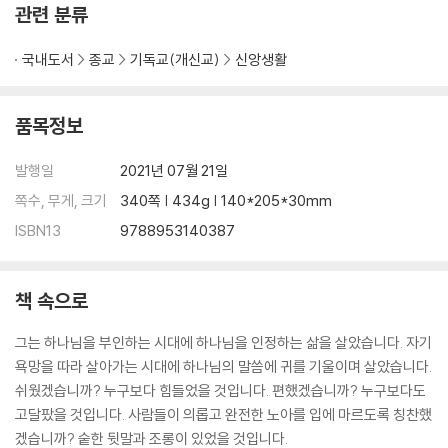
관련 분류
국내도서
종교
기독교(개신교)
신앙생활
품목정보
발행일
2021년 07월 21일
쪽수, 무게, 크기
340쪽 | 434g | 140*205*30mm
ISBN13
9788953140387
책 속으로
그는 하나님을 부인하는 시대에 하나님을 인정하는 삶을 살았습니다. 자기
욕망을 따라 살아가는 시대에 하나님의 말씀에 귀를 기울이며 살았습니다.
쉬웠겠습니까? 누구보다 힘들었을 것입니다. 편했겠습니까? 누구보다도
고달팠을 것입니다. 사람들이 의롭고 완전한 노아를 입에 마르도록 칭찬했
겠습니까? 숱한 뒷말과 조롱이 있었을 것입니다.