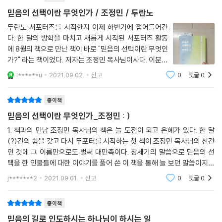
걸리지 않겠습니까?
믿음의 선택이란 무엇인가 / 조정민 / 두란노
--- p.245
두란노 서포터즈를 시작한지 이제 하반기에 접어들어간
다. 한 달의 방학을 마치고 새롭게 시작된 서포터즈 활동
에 8월의 책으로 만난 책이 바로 "믿음의 선택이란 무엇인
가?" 라는 책이었다. 저자는 조정민 목사님이사다. 이분은
종종 유튜브로도 찾아서 강의를 들었고 책도 많이 내셨기
l******u
2021.09.02.
신고
0
댓글
0
에 많이 접했던 분이라 반가웠다. 이 분의 책은 그냥 술술
읽히는게 아주 편안함을 가지고 읽을수 있
종이책
믿음의 선택이란 무엇인가_조정민 : )
1. 책과의 만남 조정민 목사님의 책은 늘 도전이 되고 은혜가 있다. 한 달
(?)간의 쉼을 갖고 다시 두포터를 시작하는 첫 책이 조정민 목사님의 신간
인 것에 그 이름만으로도 벌써 대만족이다. 창세기의 말씀으로 믿음의 선
택을 한 인물들에 대한 이야기를 풀어 쓴 이 책을 통해 늘 보던 말씀이지만
통찰력이 생기고, 나에게도 다시금 믿음의 선택을 잘 하는 은혜가 있기를
j*******2
2021.09.01.
신고
0
댓글
0
기대하는 마음
종이책
믿음의 길로 인도하시는 하나님이 하시는 일