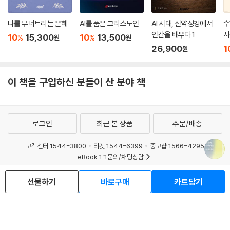
나를 무너트리는 은혜
AI를 품은 그리스도인
AI 시대, 신약성경에서
수
인간을 배우다 1
사
10
15,300
10
13,500
%
%
원
원
26,900
1
원
이 책을 구입하신 분들이 산 분야 책
로그인
최근 본 상품
주문/배송
고객센터 1544-3800
티켓 1544-6399
중고샵 1566-4295
eBook 1:1문의/채팅상담
예스이십사(주) 사업자 정보
선물하기
바로구매
카트담기
이용약관
개인정보처리방침
청소년보호정책
PC버전
회사소개
거래처관계자께
도서홍보
광고
Copyright © YES24 Corp. All Rights Reserved.