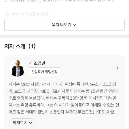
4. “하나님의 약속은 무엇이 다른가” 영원한 언약의 증거 창 9:1-17
할 수 있을 것이다.
2부 혼돈, 하나님을 떠난 삶
5. “허물을 바라보는 시각” 실수를 어떻게 대하나 창 9:18-29
목차 더보기
6. “제자의 길 vs. 영웅의 길” 땅의 백성들이 나뉘다 창 10:1-32
7. “바벨탑을 왜 쌓았는가?” 스스로 높아지려는 태도 창 11:1-32
저자 소개
1
3부 단절, 믿음의 첫 단추
8. “왜 믿음의 길을 가야 하는가?” 부르심을 따라 떠나다 창 12:1-9
9. “믿음은 흔들리며 피는 꽃” 믿음이 기근을 만나다 창 12:10-20
저
조정민
10. “갈등을 어떻게 해결할 것인가” 믿음으로 갈등을 풀다 창 13:1-18
관심작가 알림신청
11. “무엇을 기준으로 결정하는가” 위기를 극복하는 믿음 창 14:1-24
저자는 MBC 사회부·정치부 기자, 워싱턴 특파원, 〈뉴스데스크〉 앵
4부 언약, 좁은 길의 시작
커, 보도국 부국장, iMBC 대표이사를 역임하는 등 25년 동안 언론인
12. “믿음을 어떻게 키우시는가” 믿음의 인큐베이터 창 15:1-21
으로 열정을 불살랐다. 현재는 구독자 23만 명 ‘더메시지랩’ 채널을
13. “믿음의 시간은 언제까지인가” 팔십오 세에 범한 실수 창 16:1-16
이끄는 유명 유튜버다. 그는 이 시대가 받아들이고 이해할 수 있는 언
14. “왜 이름을 바꾸시는가?” 이름이 곧 비전이다 창 17:1-27
어로 젊은 세대와 활발히 소통한다. MBC [무한도전], KBS [아침마
15. “누군가를 어떻게 대접하는가” 환대가 믿음의 비밀이다 창 18:1-15
당] 등에 출연했으며, 솔직하면서 실질적이고 통찰력 있는 메시지로
펼쳐보기
16. “하나님의 길을 따른다는 것” 의와 공도를 내세운 기도 창 18:16-33
세상을 살면서 어려움을 겪는 청년들에게 많은 영향을 끼치고 있다.