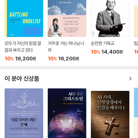
모두가 자신의 믿음 없
거꾸로 가는 하나님 나
순전한 기독교
팀
음과 싸우고 있다
라
10
14,400
1
%
원
10
16,200
10
16,200
%
%
원
원
이 분야 신상품