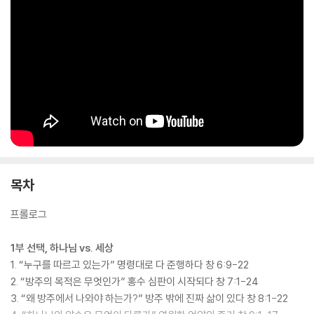
길이다. 반면에 아브라함이 택한 하나님을 따라가는 길은 척박해 보이지만
평안과 생명의 길이다. 예수님도 우리에게 두 갈래 길을 말씀해 주셨다. 바
로 넓은 길과 좁은 길이다.
갈림길에는 늘 갈등이 있듯이 믿음을 지키는 길도 마찬가지다. 세상을 따
라가지 않고 믿음의 길을 어렵사리 걷고 있을 때 그 길에서 우리는 어려움
을 만난다. 그때 우리는 지금껏 스스로 크리스천이라고 여겨왔지만 실제로
는 절반만 크리스천이거나 혹은 아직 첫발도 떼지 못한 크리스천은 아닌지
우리 믿음의 현주소를 살펴볼 수 있다.
저자는 마치 대나무가 자랄 때 마디가 생기는 것 같이 믿음의 시간은 하나
목차
씩 매듭이 지어져야 다음 단계로 나아갈 수 있다고 말한다. 아브라함도 실
수를 반복하다가 비로소 온전한 믿음의 길로 들어섰다.
프롤로그
이 책은 ‘인생의 매순간 어떻게 믿음으로 선택하며 살아갈 것인지’ 묵직한
1부 선택, 하나님 vs. 세상
질문을 던진다. 외로워 보이고 겉으로는 넉넉하지 않고 편안해 보이지 않
1. “누구를 따르고 있는가” 명령대로 다 준행하다 창 6:9-22
아도 자유함과 기쁨이 있는 믿음의 길로 뚜벅뚜벅 걷도록 도전한다. 본문
2. “방주의 목적은 무엇인가” 홍수 심판이 시작되다 창 7:1-24
에 등장하는 성경 인물들을 따라가며 믿음의 시작부터 믿음이 자라는 시간
3. “왜 방주에서 나와야 하는가?” 방주 밖에 진짜 삶이 있다 창 8:1-22
을 거쳐 믿음으로 피할 길을 찾고 믿음으로 답을 얻는 믿음의 능력을 경험