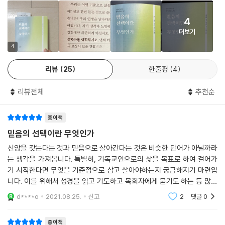
나님이 오라고 하셨으니, 왔으면 모든 것이 잘 풀려야 하는 것 아닙니까?
4
왜 이런 어려움을 만나야 합니까?
더보기
--- p.161
4
세상을 따라가는 것은 화려해 보이지만, 그 끝은 파멸이요 죽음인 길입니
리뷰
25
한줄평
4
다. 하나님을 따라가는 길이 살길이라고 생각합니까? 바로 그것이 아브람
의 선택이요 아브람의 길입니다. 척박해 보이지만 평강의 길이요 생명의
리뷰전체
추천순
길입니다.
--- p.198
종이책
하나님의 시간은 우리 생각이 바뀌고, 우리 태도가 변하기를 기다리는 시
믿음의 선택이란 무엇인가
간입니다. 하나님의 시간은 우리 믿음이 자라서 매듭을 짓는 시간입니다.
신앙을 갖는다는 것과 믿음으로 살아간다는 것은 비슷한 단어가 아닐까라
마치 대나무가 자라서 마디가 생기듯 그렇게 마디가 생기는 시간입니다.
는 생각을 가져봅니다. 특별히, 기독교인으로의 삶을 목표로 하여 걸어가
믿음의 시간은 지나면서 하나씩 매듭을 만듭니다. 매듭이 지어져야 다음
기 시작한다면 무엇을 기준점으로 삼고 살아야하는지 궁금해지기 마련입
단계로 나아갑니다. 건물을 지을 때도 그렇지 않습니까? 기초를 다져야 기
니다. 이를 위해서 성경을 읽고 기도하고 목회자에게 묻기도 하는 등 많은
둥을 세우고, 골조가 세워져야 건물이 올라가고, 틀이 완성되어야 내장을
노력을 시도합니다. 그리고 신앙에 도움이 될 좋은 책들을 추천받기도 합
d****o
2021.08.25.
신고
2
댓글
0
니다. 이처럼 읽도
시작하지 않겠습니까? 건물 한 채를 짓는 데도 이런 순서가 필요하다면,
하나님이 우리 인생을 믿음의 인생으로 지어 가시는 데 어느 정도 시간이
종이책