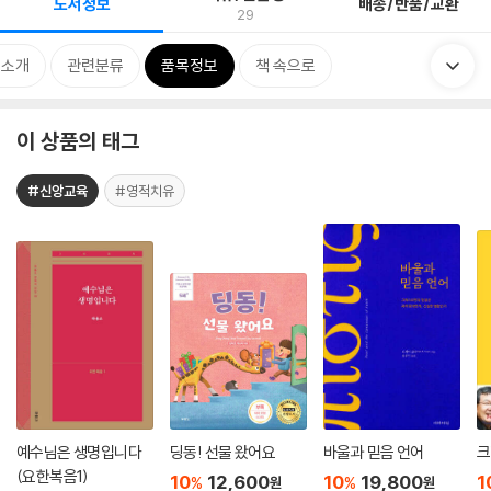
도서정보
배송/반품/교환
29
 소개
관련분류
품목정보
책 속으로
이 상품의 태그
#신앙교육
#영적치유
예수님은 생명입니다
딩동! 선물 왔어요
바울과 믿음 언어
크
(요한복음1)
10
12,600
10
19,800
1
%
%
원
원