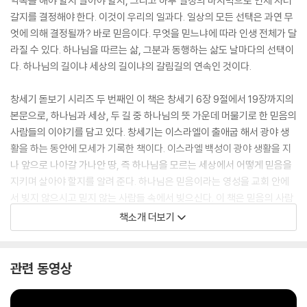
약속을 해야 할지 말아야 할지, 그리고 하루 일정의 마지막으로 언제 자러
갈지를 결정해야 한다. 이것이 우리의 일과다. 일상의 모든 선택은 과연 무
엇에 의해 결정될까? 바로 믿음이다. 무엇을 믿느냐에 따라 인생 전체가 달
라질 수 있다. 하나님을 따르는 삶, 그분과 동행하는 삶도 날마다의 선택이
다. 하나님의 길이냐 세상의 길이냐의 갈림길의 연속인 것이다.
창세기 돋보기 시리즈 두 번째인 이 책은 창세기 6장 9절에서 19장까지의
본문으로, 하나님과 세상, 두 길 중 하나님의 뜻 가운데 머물기로 한 믿음의
사람들의 이야기를 담고 있다. 창세기는 이스라엘이 출애굽 해서 광야 생
활을 하는 동안에 모세가 기록한 책이다. 이스라엘 백성이 광야 생활을 지
나 앞으로 나아갈 가나안 땅, 즉 하나님을 모르는 세상에서 어떻게 믿음을
지키며 살아야 할지를 알려 준다. 하나님은 믿음이라는 영성을 교회 안에
서 빚지 않으시고 믿지 않는 사람들 속에서 빚으신다. 이 책은 믿음의 사람
들이 세상에 살면서 맞닥뜨리는 갈림길에서 어떤 선택을 해야 하는지, 하
책소개 더보기
나님을 온전히 신뢰하며 날마다 믿음을 짓는 삶이 무엇인지 방향을 이끌어
준다.
관련 동영상
하나님을 믿는다는 것은 하나님을 닮은 사람이 될 수 있는 특권을 받는 것
이다. 롯이 선택한 세상을 따라가는 길은 화려해 보이지만 그 끝은 죽음의