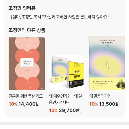
17. “어떤 길을 선택할 것인가” 택하지 말아야 할 선택 창 19:1-38
25년 동안 언론인으로 열정을 불사르며 기독교를 비판하던 저자는
조정민
인터뷰
생명의 길인 예수님을 만난 후 사
[읽다]
조정민 목사 “자신과 화해한 사람은 분노하지 않아요”
조정민
의 다른 상품
결혼을 위한 묵상 기도
왜 예수인가? + 왜 믿
왜 믿음인가?
음인가? 세트
10
14,400
10
13,500
%
%
원
원
10
29,700
%
원