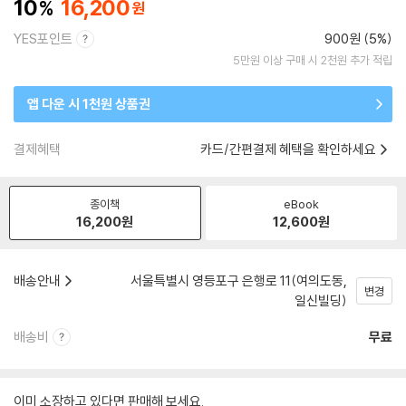
10
16,200
YES포인트
900원 (5%)
5만원 이상 구매 시 2천원 추가 적립
앱 다운 시 1천원 상품권
결제혜택
카드/간편결제 혜택을 확인하세요
종이책
eBook
16,200
원
12,600
원
배송안내
서울특별시 영등포구 은행로 11(여의도동,
변경
일신빌딩)
배송비
무료
이미 소장하고 있다면 판매해 보세요.