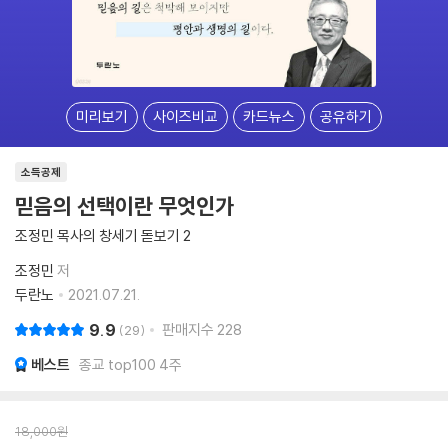
미리보기
사이즈비교
카드뉴스
공유하기
소득공제
믿음의 선택이란 무엇인가
조정민 목사의 창세기 돋보기 2
조정민
저
두란노
2021.07.21.
9.9
판매지수
228
29
베스트
종교 top100 4주
18,000
원