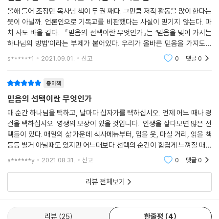
올해 들어 조정민 목사님 책이 두 권 째다. 그만큼 저작 활동을 많이 한다는
뜻이 아닐까. 언론인으로 기독교를 비판했다는 사실이 믿기지 않는다. 마
치 사도 바울 같다. 『믿음의 선택이란 무엇인가』는 ‘믿음을 빚어 가시는
하나님의 방법’이라는 부제가 붙어있다. 우리가 올바른 믿음을 가지도록
하나님께서 어떠한 일을 하셨는지, 또 어떻게 하고 계시는지 표현한 것임
s******1
2021.09.01.
신고
0
댓글
0
을 읽어
종이책
믿음의 선택이란 무엇인가
매 순간 하나님을 택하고, 날마다 십자가를 택하십시오. 언제 어느 때나 경
건을 택하십시오. 영생의 보상이 있을 것입니다. 인생을 살다보면 많은 선
택들이 있다. 매일의 삶 가운데 식사메뉴부터, 입을 옷, 마실 거리, 읽을 책
등등 별거 아닐때도 있지만 어느때보다 선택의 순간이 힘겹게 느껴질 때도
있다. 그럼에도 가장 큰 삶의 이유, 복음. 예수그리스도의 사랑, 그 진리를
a******y
2021.08.31.
신고
0
댓글
0
정해주
리뷰 전체보기
리뷰
25
한줄평
4