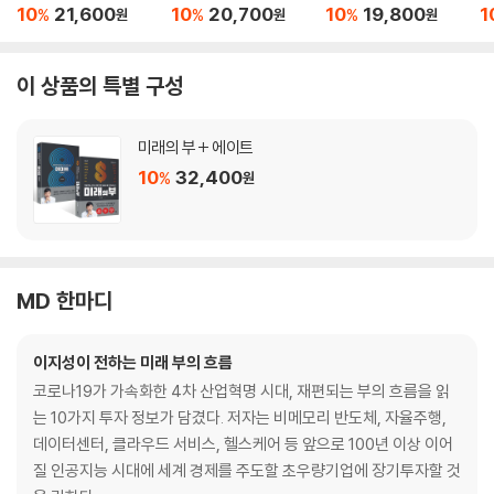
10
21,600
10
20,700
10
19,800
1
%
%
%
원
원
원
이 상품의 특별 구성
미래의 부 + 에이트
10
32,400
%
원
MD 한마디
이지성이 전하는 미래 부의 흐름
코로나19가 가속화한 4차 산업혁명 시대, 재편되는 부의 흐름을 읽
는 10가지 투자 정보가 담겼다. 저자는 비메모리 반도체, 자율주행,
데이터센터, 클라우드 서비스, 헬스케어 등 앞으로 100년 이상 이어
질 인공지능 시대에 세계 경제를 주도할 초우량기업에 장기투자할 것