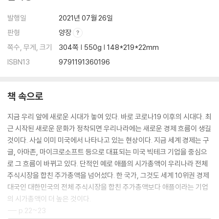
-잡스의 ‘현실 왜곡장’과 ‘R=VD’
-시가총액 2조 달러, 이것은 시작에 불과하다
발행일
2021년 07월 26일
-애플은 제조 기업이 아니다
판형
양장
-‘40조 현금 부자’ 애플이 대출을 받은 이유
쪽수, 무게, 크기
304쪽 | 550g | 148*219*22mm
-강점보다 약점 분석이 중요하다
ISBN13
9791191360196
미래의 부 04_데이터 경제는 ‘4차 산업혁명 시대의 석유’다
-지금 당신의 모든 정보가 팔려나가고 있다
책 속으로
-데이터는 정확히 석유의 길을 걸을 것이다
-배달의민족이 5조에 팔린 이유
지금 우리 앞에 새로운 시대가 놓여 있다. 바로 코로나19 이후의 시대다. 최
-1,400만 명 vs 33만 명, 게임이 될까?
근 시작된 새로운 문화가 정착되면 우리나라에는 새로운 경제 흐름이 생길
것이다. 사실 이미 미국에서 나타나고 있는 현상이다. 지금 세계 경제는 구
미래의 부 05_이제 세상 모든 정보와 돈은 클라우드로 모인다
글, 아마존, 마이크로소프트 등으로 대표되는 미국 빅테크 기업을 중심으
-초능력을 가진 양자컴퓨터
로 그 흐름이 바뀌고 있다. 단적인 예로 애플의 시가총액이 우리나라 전체
-1초에 데이터 1억 개씩을 분석하는 괴물이 사는 곳
주식시장을 합친 주가총액을 넘어섰다. 한 국가, 그것도 세계 10위권 경제
-SaaS의 절대강자, 세일즈포스
대국인 대한민국의 전체 주식시장을 합친 주가총액보다 애플이라는 기업
-세일즈포스 vs 마이크로소프트, 승자는 누가 될 것인가
의 시가총액이 더 높은 것이다.
-아마존은 어떻게 클라우드 기업이 되었나
--- p.22~23
-지금 세계는 클라우드 전쟁 중이다