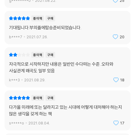
g********0
2021.08.22.
25
30년 뒤 지금보다 최소 100배 이상 오를 것이다. 비단 이 책만의 주장이
아니다. 워런 버핏을 비롯한 전설적인 투자자들 역시 모두 같은 이야기를
한다.
종이책
구매
기대됩니다.부의줄에탑승준비되었습니다.
“구글, 애플 같은 우량주식을 사서 30년 동안 묻어 두고 자식에게 물려줘
b****7
2021.07.26.
20
라.
그럼 30년 뒤 당신의 아이는 100배 이상의 수익을 얻는다.”
종이책
구매
이것은 예측이나 가정이 아닌 ‘공식’이다. 미래의 부를 만드는 데 가장 좋은
자극적으로 시작하지만 내용은 일반인 수다떠는 수준. 오타와
순간은 언제나 ‘지금’임을 잊지 마라. 1등 주식은 늘 비싸게 느껴진다. 하지
사실관계 왜곡도 일부 있음
만 지금 사지 않으면 10년 뒤에 또 후회할 것이 분명하다. 바로 지금, 이 책
k***3
2021.08.29.
18
을 읽는 이 순간부터 준비해야 한다. 구글, 애플, 마이크로소프트, 아마존
은 오늘이 가장 쌀지 모른다. 시간을 되돌려 강남 아파트를 살 수는 없지만
애플의 주식은 당장이라도 살 수 있다. 30년 전, 강남에 투자하지 않았다
종이책
구매
는 후회를 만회할 기회가 바로 지금인 것이다.
다가올 미래에 또는 달라지고 있는 시대에 어떻게 대처해야 하는지
많은 생각을 갖게 하는 책
석유는 데이터로, 부동산은 데이터센터로
s*****o
2021.08.04.
17
재편되는 부의 흐름을 읽는 10가지 투자 정보