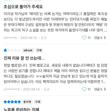
석유가 처음 발견된 뒤 록펠러의 스탠더드오일 같은 대규모 정유 회사가
조리 깨져버린 상황에서 목돈을 만들 수 없는 젊은 세대가 앞뒤 가리지 않
초심으로 돌아가 주세요
등장해 미국 석유산업을 독점했다. 당시 스탠더드오일은 지금의 구글, 애
고 코인과 주식에 열광하는 것은 당연하다. 하지만 그 결과는 어떤가. 잠시
플, 마이크로소프트 같은 기업이었다. 그때도 누군가는 이랬을 것이다. “스
이지성 작가님의 '에이트'는 비록 논거는 약하더라도그 통찰력은 북극성
수익을 낸 사람은 있을지 몰라도 장기적인 안목으로 먼 미래를 바라보고
보다도 더 빛났었다.하지만 이번 '미래의부'는 인터넷기사를 짜집기 해놓
탠더드오일이 이미 이렇게 잘나가는 부자 기업이 되었는데, 석유 경제가
투자를 이어나가는 사람을 찾아보기는 쉽지 않다.
은 듯하다책의 구성도 앞부분과 뒷 부분이 매칭이 잘 안된다마치 '해빙' 이
어떻게 더 확장되겠어?” (중략) 결론은 석유 경제의 미래를 희망적으로 본
라는 최고의 허구 소설을 보는 듯한 착각마저 들었다기대를 너무 많이 한
사람들의 승리였다. 미국과 유럽 위주의 석유 경제가 시간이 흐르면서 아
이 책 『미래의 부』는 코로나19가 종식되고 그 위기를 복구하는 동시에 1인
건지...너무 슬프다부디 작가님께서는 초심으로 다시 책을 써주셔주길 간
시아로 넘어갔고, 그 뒤 아프리카, 중동으로 넘어가서 전 세계로 확장되었
m*****s
2021.09.10.
신고
11
댓글
0
가구의 증가, 대량 실직 사태, 고령화 인구의 증가 등 사회의 악재가 폭발적
절히부탁드립니다
다. 바로 이것이 석유 발견 이후 100년 사이에 벌어진 일이다.
으로 맞물리는 시기를 약 7년 후로 예상한다. 작가는 우리 앞에 놓일 암담
--- p.180
eBook
구매
하고 위태로운 미래를 거침없이 파헤친다. 특히 지속적인 인구 감소, 가파
른 노령 인구 증가로 악화 중인 연금 체계와 일자리 문제에 관한 대목은 참
진짜 리뷰 잘 안 쓰는데...
장기 침체를 겪고 있는 일본에 비해 현재 우리나라는 수출 등의 경제 상황
담하기까지 하다. 이처럼 인공지능 시대는 과거의 우리가 상상도 못 할 편
정말 별로입니다. 진짜 별로고요. 새로운 내용이 없습니다재테크 첨 감잡
이 조금 나은 편이다. 하지만 비유하자면 대한민국은 대기업에 다니지만
리함을 안겨주는 동시에 인간의 존엄성을 심각하게 위협할 것이다. 이 변
는 사람만 읽기를 권합니다.재테크 책을 이미 여러권 읽으신 분들은 정말
자기 건물 하나 없는 서민에 불과하다. 일본은 아빠 때는 삼성에 다녔지만,
화를 깨닫지 못한다면 코로나19가 종식된 이후에도 당신의 미래는 결코
하나도 필요없습니다. ㅠㅠ솔직히 지금 반넘게 읽고 있는데 이걸 끝까지
아들은 편의점에서 아르바이트를 하다가 금방 그만두고 나와 실직자로 1
희망적이지 않다.
읽어야하나 싶습니다. 아오 빡쳐150자 이상 입력하라는데 이쯤하면 150
년을 보내기도 하는 애매한 상황이다. 하지만 일본은 아빠가 잘나갈 때 강
자 아닙니까??소제목이 투기가 아닌 투자를 하라.이런 거인데 .. ㅠㅠ 다
c*******3
2021.08.14.
신고
11
댓글
0
남에 사둔 건물이 있다. 워낙 좋은 자리에 있는 건물을 사둔 덕분에 공실도
아는 얘기합니다.투자
4차 산업혁명이 바꾼 부의 새로운 패러다임
없고, 한 달 월세가 5천만 원씩 꼬박꼬박 들어온다. 그래서 아들이 굳이 취
“나라 밖으로 시선을 돌릴 때 지속가능한 부가 보인다!”
종이책
구매
직하지 않아도 1년에 6억 원의 수입이 생긴다. 이게 대한민국과 일본의 차
이다.
노후를 준비하는 지혜
국가도 나의 미래를 보장할 수 없고 심지어는 가족도 나의 미래를 지켜줄