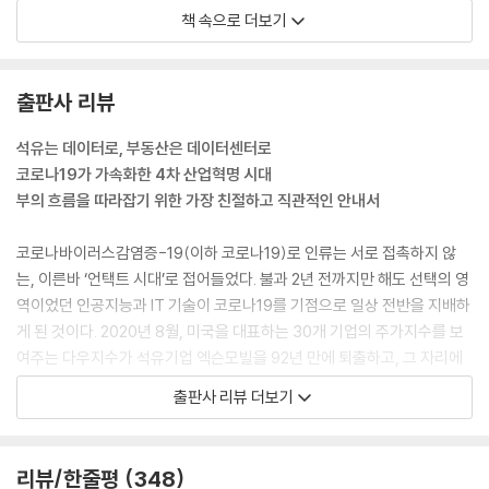
-단기폭락과 대폭락의 반복을 이겨내는 힘
책 속으로 더보기
나는 이지성TV를 통해 미국 우량주식 투자를 30년 하면 30년 후에 누구
-클라우드는 이제 막 시작됐을 뿐이다
나 큰 부자가 될 수 있다고 말해왔다. 하지만 대부분 “30년 뒤에 돈 생기면
뭐하냐” “30년 지나 부자가 되면 무슨 소용이냐”며 먼 미래는 생각하고
미래의 부 06_완전히 새로운 부동산이 온다, 데이터센터
출판사 리뷰
싶지 않다고 했다. 하지만 국가가 우리에게 던져준 미래 보고서를 놓고 생
-‘반도체의 절대강자’ 인텔의 위기
각해보라. 우리는 앞으로 30년 뒤에 20~30억 원이 필요하게 된다. 우리
석유는 데이터로, 부동산은 데이터센터로
-엔비디아라는 새로운 태양이 뜨고 있다
에게 정말 돈이 필요한 시기는 젊을 때가 아니라 노년일 때다. 지금은 그나
코로나19가 가속화한 4차 산업혁명 시대
-뜨거운 감자, 암
마 젊음을 밑천 삼아 버틸 수 있지만, 늙어서 쇠약해지면 돈이 있어야만 생
부의 흐름을 따라잡기 위한 가장 친절하고 직관적인 안내서
-IT 리츠라는 미래형 부동산
활이 가능하지 않겠는가. 노후의 돈은 가난하고 부유하고의 문제가 아니라
-춘추전국시대를 끝낼 승자는 누구인가
살 수 있고 없고의 문제, 즉 생존의 문제다.
코로나바이러스감염증-19(이하 코로나19)로 인류는 서로 접촉하지 않
--- p.71
는, 이른바 ‘언택트 시대’로 접어들었다. 불과 2년 전까지만 해도 선택의 영
미래의 부 07_5G를 넘어 6G로, 세계 패권 전쟁
역이었던 인공지능과 IT 기술이 코로나19를 기점으로 일상 전반을 지배하
-버라이즌 vs AT&T
구글이 만드는 자율주행 자동차가 세상에 나오면 교통사고 발생률이 0%
게 된 것이다. 2020년 8월, 미국을 대표하는 30개 기업의 주가지수를 보
-화웨이의 몰락과 노키아의 기사회생
에 가까운 수치로 떨어진다고 한다. 아니 미래로 갈 것도 없다. 우리는 지금
여주는 다우지수가 석유기업 엑슨모빌을 92년 만에 퇴출하고, 그 자리에
-6G 패권을 둘러싼 전쟁이 시작됐다
구글 검색창을 무료로 이용하면서 자료를 찾고 있지 않은가. 이런 점들을
클라우드 기업 세일즈포스를 올린 것은 석유 경제로 대표되던 3차 산업혁
출판사 리뷰 더보기
생각하면 구글은 인류의 미래에 정말 필요한 기업이라고 판단할 수 있다.
명 시대가 저물고 4차 산업혁명의 시대가 도래했음을 알린 상징적 사건이
미래의 부 08_핵심은 ‘전기’가 아니라 ‘자율주행’이다
즉 주식을 사는 것으로 응원할 수 있다. 이런 마음은 애플에도 적용할 수 있
었다.
-자율주행은 신기술이 아니다
다. 아이폰 덕분에 세상이 바뀌었고, 그것이 참 고맙다는 마음이 들지 않는
-그런데 왜 전기차에 열광하는 걸까?
리뷰/한줄평
348
가? 그 마음으로 주식을 사고 주주가 되는 것, 나는 그것을 투자라고 말한
종합 베스트셀러 1위를 휩쓴 『에이트』와 『에이트 : 씽크』의 작가 이지성이