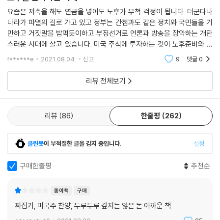
--- p.187~188
수 없다. 내 미래는 스스로 책임져야 한다. 스스로 ‘나’를 책임지려면 전과
요즘은 저축을 해도 연금을 넣어도 노후가 무척 걱정이 됩니다. 더군다나
나라가 파멸의 길로 가고 있고 정부는 간첩과도 같은 정치와 국민들을 기
는 다르게 생각해야 한다. 새로운 공부를 해야 하고 새로운 능력을 계발해
그렇다면 내가 미국 우량주식 장기투자를 하겠다는 건 어떤 의미일까? 주
만하고 거짓말을 밥먹듯이하고 부정선거로 언론과 방송을 장악하는 개탄
야 한다. 부의 지식을 쌓고, 부의 흐름을 타는 능력을 극대화해 바람직한 투
가가 조정을 받아 6%, 15%씩 떨어지는 걸 앞으로 최소 300회 이상 경험
스러운 시대에 살고 있습니다. 미국 주식에 투자하는 것이 노후준비와 함
자 철학을 가진 현명한 투자자로 남은 평생을 살아가야 한다.
할 각오가 되어 있다는 뜻이다. ‘스마트폰으로 주가를 보는 순간 손이 후들
께 국내에 달러를 유치함으로 도움이 된다는 것을 알게되었어요. 투기가
f******e
2021.08.04.
신고
9
댓글
0
아니라 꾸준히 저축
후들 떨리는 고통을 300번 이상 감당하겠다. 어느 날 스마트폰을 켜고 내
다행인 점은 4차 산업혁명, 인공지능의 시대가 이제 막 시작되었다는 사실
주식을 확인했는데 98% 이상 폭락해 있는 것 역시 한 번은 경험하겠다. 그
리뷰 전체보기
이다. 현재는 4차 산업혁명 시대를 100년으로 봤을 때 채 10년도 되지 않
리고 98% 폭락한 그 가격이 10년 이상 가는 것도 감당하겠다. 이 모든 위
은 시기다. 강남 부동산의 지표라고 할 수 있는 은마아파트는 지난 40년
기를 극복하고 주가가 원상회복되고 드디어 우상향을 하던 중에 또다시 세
동안 96배 상승했다. 역시 부자가 되려면 부동산밖에 답이 없다는 생각이
계 금융위기가 터져서 하루아침에 64% 대폭락하는 것 역시 감수하겠
리뷰
86
한줄평
262
드는가? 속단은 이르다.
다’는 것이다. 부자가 되는 건 이처럼 결코 쉬운 일이 아니다. 그래서 철학
과 원칙이 중요한 것이다. 철학과 원칙을 탄탄하게 갖춘 사람만이 단기폭
같은 기간 은마아파트보다 8배 이상 오른 것이 있다. 바로 삼성전자 주식
클린봇
이 부적절한 글을 감지 중입니다.
설정
락과 대폭락의 한가운데서도 흔들리지 않고 기업 본연의 가치를 믿고 투자
이다. 은마아파트가 96배 오르는 동안, 삼성전자는 무려 804배 올랐다.
를 계속할 수 있기 때문이다.
배당금과 배당금 재투자까지 생각하면 천문학적인 금액이다. 이것이 우량
구매한줄평
추천순
--- p.214
주식, 그중에서도 1등 주식의 힘이다.
종이책
구매
그럼 구글이나 애플 같은 IT 기업은 어떨까? 주지했다시피 4차 산업혁명
짜집기, 미국주 찬양, 두루두루 깊지는 않은 돈 아까운 책
인공지능 시대는 이제 시작이다. 그렇다면 이런 세계적인 빅테크 기업들은