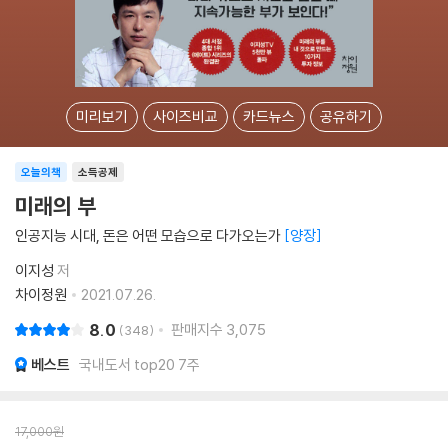
미리보기
사이즈비교
카드뉴스
공유하기
오늘의책
소득공제
미래의 부
인공지능 시대, 돈은 어떤 모습으로 다가오는가
양장
이지성
저
차이정원
2021.07.26.
8.0
판매지수
3,075
348
베스트
국내도서 top20 7주
17,000
원