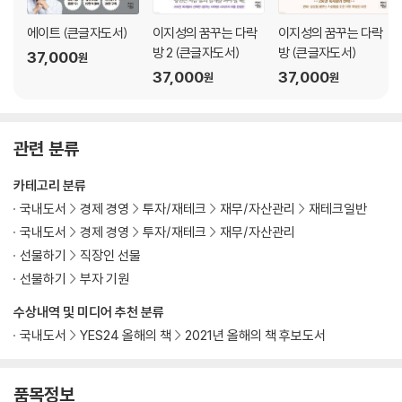
-애플 주식은 지금이 가장 쌀지도 모른다
에이트 (큰글자도서)
이지성의 꿈꾸는 다락
이지성의 꿈꾸는 다락
PART 3_이제, 어디에 투자할 것인가
방 2 (큰글자도서)
방 (큰글자도서)
37,000
원
: ‘미래의 부’를 창출하는 10가지 방법
37,000
37,000
원
원
미래의 부 01_‘투기’가 아닌 ‘투자’를 하라
-사랑한 만큼 돌려받는다
관련 분류
-1억이 804억이 되는 데 걸린 시간
-돈이 돈을 낳는 마법
카테고리 분류
-우리는 미래의 1등 기업을 찾을 수 없다
국내도서
경제 경영
투자/재테크
재무/자산관리
재테크일반
국내도서
경제 경영
투자/재테크
재무/자산관리
미래의 부 02_‘인공지능의 두뇌’ 비메모리 반도체를 주목하라
선물하기
직장인 선물
-노동자 반도체 vs 천재 반도체
선물하기
부자 기원
-삼성전자는 세계 넘버원이 아니다
-반도체 시장의 절대강자는 누구인가
수상내역 및 미디어 추천 분류
-4차 산업혁명 패권을 위한 미국과 중국의 힘겨루기
국내도서
YES24 올해의 책
2021년 올해의 책 후보도서
-ASML이라는 외계 기업
미래의 부 03_버핏은 왜 그토록 애플을 사랑하는가
품목정보