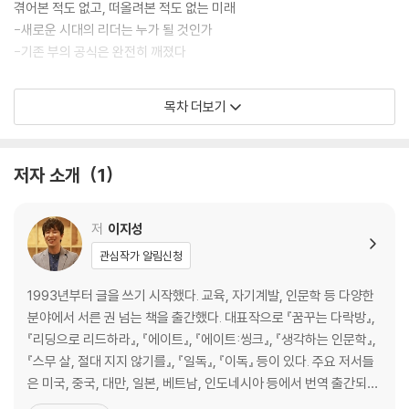
겪어본 적도 없고, 떠올려본 적도 없는 미래
-새로운 시대의 리더는 누가 될 것인가
-기존 부의 공식은 완전히 깨졌다
대한민국의 미래에 관한 불편한 진실들
목차 더보기
-빈곤층, 도시의 주류가 되다
-늙어가는 것이 곧 죄가 되는 나라
-대한민국 역사상 가장 비참한 세대, 그들이 오고 있다
저자 소개
1
-일본이 먼저 경험한 ‘노인 지옥’
지금 당신의 노후가 무너지고 있다
저
이지성
-가난은 절대 사람을 행복하게 두지 않는다
관심작가 알림신청
-국민연금이 투자의 귀재가 된 이유
-그런데 왜 망해가는가
1993년부터 글을 쓰기 시작했다. 교육, 자기계발, 인문학 등 다양한
-연금은 결코 우리의 노후를 보장해주지 않는다
분야에서 서른 권 넘는 책을 출간했다. 대표작으로 『꿈꾸는 다락방』,
-사적 연금의 ‘마법의 사기’
『리딩으로 리드하라』, 『에이트』, 『에이트:씽크』, 『생각하는 인문학』,
『스무 살, 절대 지지 않기를』, 『일독』, 『이독』 등이 있다. 주요 저서들
새로운 부의 흐름에 올라타라
은 미국, 중국, 대만, 일본, 베트남, 인도네시아 등에서 번역 출간되었
-세계 최고 은퇴 재무설계 전문가의 경고
다. 스무 살 3월, 작가가 되고 싶다는 꿈을 꾸었다. 주변에서 모두 무