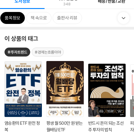
도서정보
배송/반품/교환
348
품목정보
책 속으로
출판사 리뷰
이 상품의 태그
#투자트렌드
#경제는흐름이야
염승환의 ETF 완전 정
평생 월 500만 원 받는
반드시 돈이 되는 조선
피
복
월배당 ETF
주 투자의 법칙
자