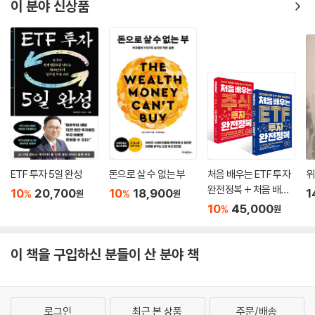
이 분야 신상품
에 의해 사고 팔리며 또 다른 경제를 창출해낸다. 이는 3차 산업혁명 시대
에서 석유가 걸어온 길과 정확히 일치하는 현상이다.
● 5. 이제 세상 모든 정보와 돈은 클라우드로 모인다
‘알파고’와 이세돌 기사의 대국을 기억하는가. 알파고처럼 이미 우리 생활
곳곳에 들어온 인공지능이 사는 곳이 바로 클라우드다. 이제 기업은 시스
템 유지 보수를 위해 땅을 사거나 사무실을 만들지 않는다. 다만 아마존, 구
글, MS, 세일즈포스 같은 기업이 제공하는 클라우드 서비스를 이용할 뿐
이다. 이제 막 시작된 클라우드 시장의 절대강자들을 분석하며 그 미래를
조망한다.
ETF 투자 5일 완성
돈으로 살 수 없는 부
처음 배우는 ETF 투자
위
완전정복 + 처음 배우
● 6. 완전히 새로운 부동산이 온다, 데이터센터
10
20,700
10
18,900
1
%
%
원
원
는 주식 투자 완전정복
넓은 부지에 거대한 건물을 짓고 각 층마다 고성능 컴퓨터를 가득 채운 건
10
45,000
%
원
세트
물. 데이터센터는 그 자체로 거대한 컴퓨터다. 이 장에서는 고도화된 반도
체 기술을 바탕으로 한 데이터센터 산업을 분석하고 인텔, 엔비디아, 시놉
이 책을 구입하신 분들이 산 분야 책
시스, 케이던스 등 반도체 시장 강자들의 장단점을 알아본다. 또한 통신타
워, 물류창고 등을 기반으로 ‘미래형 부동산’이라 각광받는 IT 리츠를 소개
한다.
로그인
최근 본 상품
주문/배송