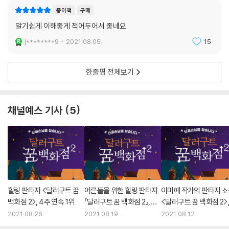
4년 전인 2017년 5월, 영국 주간지 『이코노미스트』는 ‘세상에서 가장 값
종이책
구매
진 자원은 이제 석유가 아니라 데이터’라고 선언했다. 반도체, 5G, 자율주
알기쉽게 이해좋게 적어두어서 좋네요
행차, 사물인터넷 등의 시장을 아우르는 ‘인공지능 기술’과 클라우드 서비
j********9
2021.08.05.
15
스, OTT, 헬스케어 분야를 움직일 ‘데이터 권력’을 가진 자만이 승리하는
세상이 도래한 것이다. 이처럼 경제 전반이 IT 산업을 중심으로 재정의되
고 있다.
한줄평 전체보기
이 책은 앞으로 재편될 부의 흐름에 동참하기 위해 다음의 10가지 사항을
강조한다.
채널예스 기사
5
● 1. ‘투기’가 아닌 ‘투자’를 하라
당신이 1970년대로 돌아간다 해도 삼성의 잠재력을 알아볼 수 없다는 사
실을 인정하자. 대신 앞으로 우리가 어떤 시대에 살게 될지를 살피고 그에
맞는 가치투자를 시작해야 한다. 당장 강남 아파트를 살 수는 없지만, 1등
기업의 주인이 될 수는 있다. 1등 기업에 투자하라. 그 기업을 공부하고 응
힐링 판타지 <달러구트 꿈
어른들을 위한 힐링 판타지
이미예 작가의 판타지 
원하는 마음으로 폭락의 파도를 견뎌라.
백화점 2>, 4주 연속 1위
『달러구트 꿈 백화점 2』, 3
<달러구트 꿈 백화점 2>,
주 연속 1위
주 연속 1위
2021.08.26.
2021.08.19.
2021.08.12.
● 2. ‘인공지능의 두뇌’ 비메모리 반도체를 주목하라
대만의 삼성전자라 불리는 TSMC부터 독보적인 기술력으로 ‘외계 기