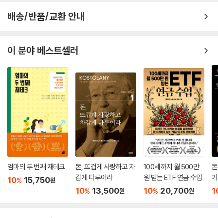
업’이라 불리는 ASML까지 인공지능의 핵심 기술인 반도체 시장을 들여다
배송/반품/교환 안내
본다. 그중 인공지능과 관련이 있고, 앞으로 성장 가능성이 무궁무진한 ‘비
메모리 반도체’ 시장에서 한국의 입지는 생각보다 크지 않다. 인공지능 시
대가 반강제로 도래한 지금, 반도체 시장의 절대강자는 누구일지 조목조목
이 분야 베스트셀러
살펴보자.
● 3. 버핏은 왜 그토록 애플을 사랑하는가
2021년 현재 애플의 시가총액은 우리나라 전체 주식시장의 주가총액을
다 합친 것보다 크다. 이 장은 미국 시가총액 1위 기업이자 한 나라의 경제
규모에 버금가는 성공을 거둔 IT 기업 애플의 강점과 약점을 분석한다. 휴
대폰을 단순한 전화기에서 삶의 일부로 끌어올린 애플의 성장 동력은 무엇
일까. 더 커질 수 없을 만큼 이미 성장한 애플에게서 버핏은 어떤 잠재력을
발견했을까.
엄마의 두 번째 재테크
돈, 뜨겁게 사랑하고 차
100세까지 월 500만
돈
● 4. 데이터 경제는 ‘4차 산업혁명 시대의 석유’다
갑게 다루어라
원 받는 ETF 연금 수업
기
10
15,750
%
원
당신이 종일 손에서 놓지 않고 자산, 사생활 등의 모든 예민한 정보들을 자
10
13,500
10
20,700
1
%
%
원
원
발적으로 내놓게 만드는 기계가 있다. 바로 스마트폰이다. 우리가 스스로
제공한 정보, 즉 데이터는 빅데이터로 흘러들어 정보를 필요로 하는 기업