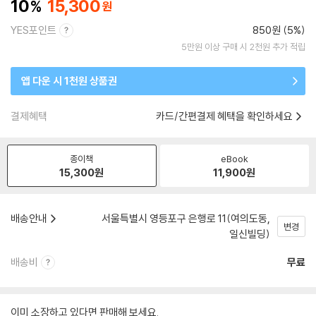
10
15,300
YES포인트
850원 (5%)
5만원 이상 구매 시 2천원 추가 적립
앱 다운 시 1천원 상품권
결제혜택
카드/간편결제 혜택을 확인하세요
종이책
eBook
15,300
원
11,900
원
배송안내
서울특별시 영등포구 은행로 11(여의도동,
변경
일신빌딩)
배송비
무료
이미 소장하고 있다면 판매해 보세요.