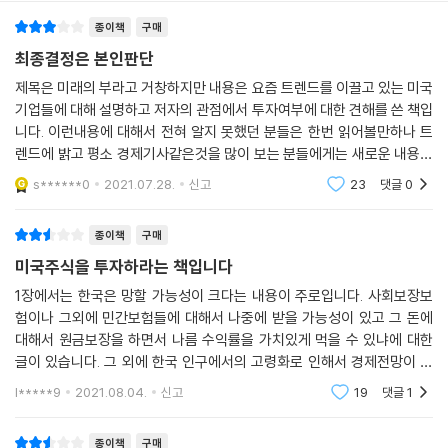
래를 냉철하게 조망하고 그 해법을 제시한다. 2부에서는 투자의 귀재 워런
는 50~100배 성장해 있고, 100년 뒤에도 최고의 자리를 유지할 가능성
종이책
구매
버핏의 철학을 통해 어떤 파도에도 흔들리지 않고 자신의 투자 원칙과 신
이 70~80%인 기업이어야 한다. 지금 1등이면서 미래에도 100년 동안 계
념을 지키는 법을 배운다. 마지막 3부에서는 어떤 방법으로 어떤 곳에 투
최종결정은 본인판단
속 1등 자리를 유지하고 있을 그 기업을 찾아서 투자해야 한다는 것이다.
자를 시작하면 좋을지를 10가지 관점에서 짚어본다. 특히 3부에서 펼쳐지
제목은 미래의 부라고 거창하지만 내용은 요즘 트렌드를 이끌고 있는 미국
내가 말하는 1등 기업이란 현재뿐 아니라 앞으로도 1등인 기업이다.
는 ‘미래의 부’에 관한 10가지 정보는 앞으로 우리 삶의 존엄성을 지키기 위
기업들에 대해 설명하고 저자의 관점에서 투자여부에 대한 견해를 쓴 책입
--- p.123
해 지금 당장 시작해야 할 최소한의 경제 지식이자 행동 강령이다.
니다. 이런내용에 대해서 전혀 알지 못했던 분들은 한번 읽어볼만하나 트
렌드에 밝고 평소 경제기사같은것을 많이 보는 분들에게는 새로운 내용은
1등 주식은 늘 비싸게 느껴진다. 그래서 사지 않는다. 하지만 지금 사지 않
이 책을 읽고 나면 당장 해외주식 앱을 찾아 다운로드 중인 자신을 발견하
없습니다, 그리고 이런책을 처음 접하는 분들중에 이런책을 보고 그냥 바
s******0
2021.07.28.
신고
23
댓글
0
으면 10년 뒤에 또 후회할 것이 분명하다. 구글 검색창에 구글, 애플, 아마
로 투자 하시는 분
게 될 것이다. 사려던 운동화 대신 나이키 주식을, 바꾸려던 핸드폰 대신 애
존, 마이크로소프트 주식이라고 쳐보자. 그럼 지난 20~30년의 주가 그래
플 주식을 매수하며 새로운 부의 흐름에 올라탈 대비를 시작할 것이다. 결
종이책
구매
프가 나온다. 그런데 이 네 기업의 특징이 무엇인지 아는가? 우상향이다.
코 쉬운 길은 아니지만 의지만 있다면 당장 시작할 수 있다. 이 책에는 그런
그래프가 정말 이쁘다. 나이키, 코카콜라, 스타벅스, 디즈니, LVMH 등의
미국주식을 투자하라는 책입니다
힘이 있다.
기업 역시 20~30년 동안 꾸준히 오른, 아름다운 그래프를 가지고 있다.
1장에서는 한국은 망할 가능성이 크다는 내용이 주로입니다. 사회보장보
지난 20~30년간 우상향의 그래 프를 그려온 기업들은 앞으로도 30년간
험이나 그외에 민간보험들에 대해서 나중에 받을 가능성이 있고 그 돈에
기존 부의 공식은 완전히 깨졌다
이렇게 끝없이 올라갈 것이다. 미국 전체 주식시장 역시 30년 동안 우상향
대해서 원금보장을 하면서 나름 수익률을 가치있게 먹을 수 있냐에 대한
당신은 7년 후 닥쳐올 불황에 대비하고 있는가
이었다. 하지만 대한민국 코스피 시장의 그래프는 그렇지 않다. 태국, 베트
글이 있습니다. 그 외에 한국 인구에서의 고령화로 인해서 경제전망이 안
남, 브라질 등 신흥국의 주식시장 그래프 역시 우리와 비슷하다.
좋다는 점, 한국 주식시장이 10년간에 횡보장이였던 점 , 노인 빈곤률이 굉
이제 부의 개념은 완전히 달라졌다. 열심히 모은 돈을 은행에 저축해 이자
l*****9
2021.08.04.
신고
19
댓글
1
장히 높다는 점, 그
--- p.127
를 받아 생활하던 시대는 진작에 끝났고, 천정부지로 치솟은 부동산 가격
으로 건물주의 꿈도 물거품이 되었다. 기존에 알고 있던 ‘부의 공식’들이 모
종이책
구매