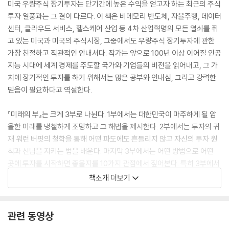
미국 우량주식 장기투자는 단기간에 높은 수익을 얻고자 하는 최근의 주식
투자 열풍과는 그 결이 다르다. 이 책은 비메모리 반도체, 자율주행, 데이터
센터, 클라우드 서비스, 헬스케어 산업 등 4차 산업혁명의 모든 열쇠를 쥐
고 있는 미국과 미국의 주식시장, 그중에서도 우량주식 장기투자에 관한
가장 친절하고 직관적인 안내서다. 작가는 앞으로 100년 이상 이어질 인공
지능 시대에 세계 경제를 주도할 국가와 기업들의 비전을 읽어내고, 그 가
치에 장기적인 투자를 하기 위해서는 많은 공부와 인내심, 그리고 강력한
믿음이 필요하다고 역설한다.
『미래의 부』는 크게 3부로 나뉜다. 1부에서는 대한민국이 마주하게 될 암
울한 미래를 냉철하게 조망하고 그 해법을 제시한다. 2부에서는 투자의 귀
재 워런 버핏의 철학을 통해 어떤 파도에도 흔들리지 않고 자신의 투자 원
칙과 신념을 지키는 법을 배운다. 마지막 3부에서는 어떤 방법으로 어떤
곳에 투자를 시작하면 좋을지를 10가지 관점에서 짚어본다. 특히 3부에서
펼쳐지는 ‘미래의 부’에 관한 10가지 정보는 앞으로 우리 삶의 존엄성을 지
책소개 더보기
키기 위해 지금 당장 시작해야 할 최소한의 경제 지식이자 행동 강령이다.
『미래의 부』을 읽고 나면 당장 해외주식 앱을 찾아 다운로드 중인 자신을
관련 동영상
발견하게 될 것이다. 사려던 운동화 대신 나이키 주식을, 바꾸려던 핸드폰