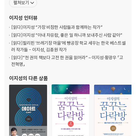
펼쳐보기
-13억, 은퇴 후 필요한 최소 비용
시하고 비웃을 때 도서관의 책들은 그 꿈을 응원해주었다. 꿈이 이루
-바로 지금, 시작하라
어진다고 믿으면 반드시 현실이 된다고 말해주었다. 그로부터 14년
이지성
인터뷰
뒤, 꿈을
PART 2_30년을 버틸 각오가 돼 있는가
[읽다]
이지성 “가장 비참한 사람들과 함께하는 작가”
: 버핏에게 배우는 우량주식 장기투자법
[읽다]
이지성 “아내 차유람, 좋은 일 하니까 보내주신 사람 같아”
[읽다]
필리핀 ‘쓰레기장 마을’에 빵공장 학교 세우는 한국 베스트셀
‘장기’와 ‘복리’가 만날 때 벌어지는 일
러 작가들 - 이지성, 김종원 작가
-미국 주식시장의 불문율과 같은 성공법칙
[읽다]
“천 권의 책보다 고전 한 권을 읽어라” – 이지성·황광우 『고
-미쳐 날뛰는 시장에서 유일하게 미치지 않은 사람
전혁명』
-핵심은 인플레이션 효과다
-우량주식 장기복리 투자의 기적
이지성
의 다른 상품
폭락을 견뎌낼 믿음 혹은 용기
-한 번의 투자를 위해 그가 공부한 시간, 50년
-모두가 버릴 때야말로 사랑할 때
부자는 결코 조급하지 않다
-핵심은 원칙과 철학이다