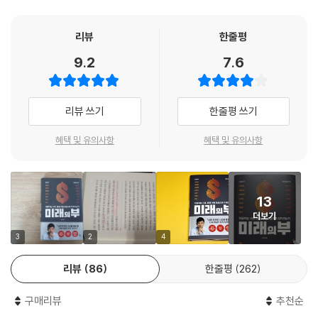
-라이다, 과연 우량 종목일까
다.
‘에이트 시리즈’의 완결편이자 실천편인 『미래의 부』로 돌아왔다. 유튜브
-전기차 배터리, 신중이 답이다
--- p.113~114
채널 ‘이지성TV’를 통해 5천만 뷰 이상의 폭발적인 관심을 받은 ‘4차 산업
-테슬라와 반테슬라 진영의 치열한 전쟁
리뷰
한줄평
혁명 미국 주식 특강’을 토대로 완성된 이 책은, 코로나19로 이미 우리 삶
-테슬라가 극복해야 할 리스크들
9.2
7.6
투자하려는 기업에 진심 어린 마음을 갖지 않으면 결코 장기 투자자가 될
깊숙이 들어온 인공지능 시대에 재편될 부의 흐름을 읽고 ‘미래의 부’를 창
-자율주행차 시장의 판도를 바꿀 애플카
수 없다. 10년 이상한 기업의 주식을 보유하는 건 결코 쉬운 일이 아니다.
출할 새로운 방법을 제시한다.
-천지개벽할 자율주행의 시대
그 기업을 진짜로 좋아해야, 아니 사랑해야 오랜 기간 그 기업의 주식을 보
리뷰 쓰기
한줄평 쓰기
유할 수 있다. 10년, 20년, 30년, 장기로 주식을 가져가야 한다는 사실을
작가는 부동산 가격 폭등, 고령화, 경제난 등 우리 국민이 맞닥뜨리게 될 암
미래의 부 09_OTT, 우리의 일상을 지배하다
누가 모르겠는가. 주식에 관해 조금이라도 아는 사람이라면 모두가 인지하
울한 미래의 해답을 미국 우량주식 장기투자에서 찾았다. 여기서 말하는
-넷플릭스는 1위 자리를 지킬 수 있을 것인가
혜택 및 유의사항
혜택 및 유의사항
고 있는 사실이다. 하지만 99%의 사람이 알면서도 실천에 옮기지 못한다.
미국 우량주식 장기투자는 단기간에 높은 수익을 얻고자 하는 최근의 주식
-‘기승전 구글’인 이유
왜 그럴까? 그 기업을 이해하고 사랑하는 마음이 없기 때문이다. 한마디로
투자 열풍과는 그 결이 다르다. 이 책은 비메모리 반도체, 자율주행, 데이터
기업을 돈으로만 보기 때문이다. 삼성을, 구글을, 애플을 오직 돈으로 보는
센터, 클라우드 서비스, 헬스케어 산업 등 4차 산업혁명의 모든 열쇠를 쥐
미래의 부 10_고령화 시대, 답은 헬스케어다
것이다. 그러니 주가가 조금만 떨어져도 매도를 고민하게 된다. 혹은 어느
13
고 있는 미국과 미국의 주식시장, 그중에서도 우량주식 장기투자에 관한
-무려 30년간 신용 등급 트리플A를 유지한 기업
정도 수익을 올리면 가차 없이 팔고 뒤돌아선다. 이런 마음으로는 절대 장
더보기
가장 친절하고 직관적인 안내서다. 작가는 앞으로 100년 이상 이어질 인공
-의료 산업의 미래, 디지털 헬스케어
기투자를 할 수 없고, 당연히 큰돈을 벌기도 어렵다.
지능 시대에 세계 경제를 주도할 국가와 기업들의 비전을 읽어내고, 그 가
-애플, 아마존, 구글은 계획이 있다
3
2
4
--- p.115
치에 장기적인 투자를 하기 위해서는 많은 공부와 인내심, 그리고 강력한
-원격의료 시장의 문이 열리는 순간
리뷰
86
한줄평
262
믿음이 필요하다고 역설한다.
내겐 주식투자 관련 전제조건이 하나 있다. 이미 최고인, 이미 세계 1위인
에필로그_왜 지금 투자를 시작해야 하는가
기업이어야 한다는 것이다. 하지만 단순히 현재 1등에 그쳐서는 안 된다.
구매리뷰
추천순
이 책은 크게 3부로 나뉜다. 1부에서는 대한민국이 마주하게 될 암울한 미
주
지금은 시작일 뿐 10년 후에도 10~20배 성장할 전망이 있고, 30년 뒤에