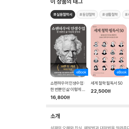
이 상품의 태그
#실용철학서
#동양철학
#생활철학
#
쇼펜하우어 인생수업 :
세계 철학 필독서 50
한 번뿐인 삶 이렇게 살
22,500
원
아라 (리커버 에디션)
16,800
원
소개
삼재의 오해와 진실, 예방법과 대처법을 알려준다.