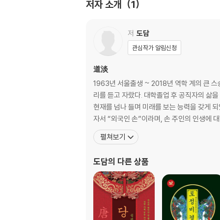
저자 소개
1
(5) 풀이방법과 순서
(6) 생활 속 간단한 삼재풀이 방법
(7) 삼재불입지지(三災不入之地)
저
도담
(8) 삼재조견표
관심작가 알림신청
2.삼재(三災)를 물리치는 기도법(祈禱法)
道淡
(1) 삼재기도(三災祈禱)의 종류
1963년 서울출생 ~ 2018년 역학 계의 큰 스승으로 짧은 생을 마침 일직이 조부의 가르침으로 초등학교 때 
(2) 무속신앙(巫俗信仰)의 삼재기도(三災祈
리를 듣고 자랐다. 대학졸업 후 공직자의 삶을
①쥐띠(鼠, 쥐 서)
현재를 넘나 들며 미래를 보는 능력을 갖게 되
②소띠(牛, 소 우)
자서 “외국인 손”이라며, 손 주인의 인생에 대
③호랑이띠(虎, 범 호)
펼쳐보기
④토끼띠(兎, 토끼 토)
⑤용띠(龍, 용 룡)
도담
의 다른 상품
⑥뱀띠(蛇, 뱀 사)
⑦말띠(馬, 말 마)
⑧양띠(羊, 양 양)
⑨원숭이띠(?, 원숭이 후)
⑩닭띠(鷄, 닭 계)