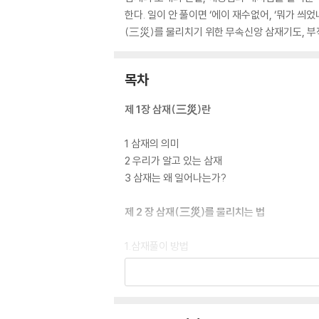
한다. 일이 안 풀이면 ‘에이 재수없어, ‘뭐가 씌
(三災)를 물리치기 위한 무속신앙 삼재기도, 부
목차
제 1장 삼재(三災)란
1 삼재의 의미
2 우리가 알고 있는 삼재
3 삼재는 왜 일어나는가?
제 2 장 삼재(三災)를 물리치는 법
1.삼재풀이 방법
(1) 삼재풀이 하는 날(택일擇日)
(2) 준비물
(3) 삼재 상차림(제단)
(4) 마음가짐