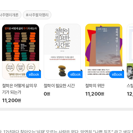
사주명리개론
#사주팔자명리
철학은 어떻게 삶의 무
철학이 필요한 시간
철학의 위안
스
기가 되는가
0
11,200
12
원
원
11,200
원
 12년마다 찾아오는’삼재’ 모르는 사람은 없다. 막연히 “나쁜 징조” 라고 생각 