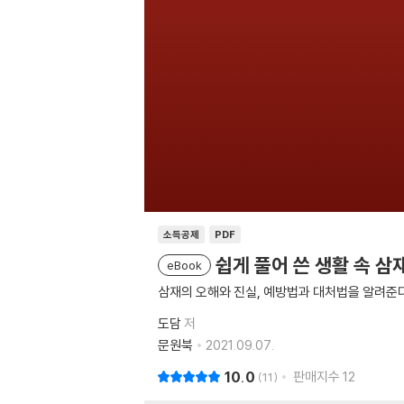
소득공제
PDF
쉽게 풀어 쓴 생활 속 삼
eBook
삼재의 오해와 진실, 예방법과 대처법을 알려준
도담
저
문원북
2021.09.07.
10.0
판매지수
12
11