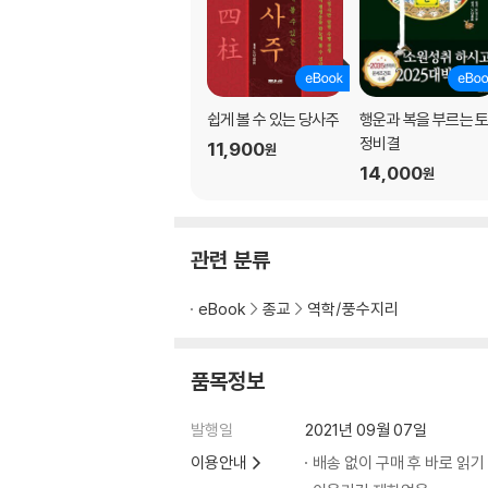
⑪개띠(狗, 개 구)
⑫돼지띠(猪, 돼지 저)
(3) 띠별 기도(祈禱)의 방법
(4) 불보살(佛菩薩)의 삼재기도(三災祈禱)
(5) 불보살(佛菩薩)님의 기도(祈禱)의 방법
쉽게 볼 수 있는 당사주
행운과 복을 부르는 
(6) 관세음보살님에 대한 원력(願力)
정비결
11,900
원
14,000
원
3. 삼재(三災)를 물리치는 격물치지법(格物
(1) 자(子, 쥐띠)
(2) 축(丑, 소띠)
관련 분류
(3) 인(寅, 호랑이띠)
(4) 묘(卯, 토끼띠)
eBook
종교
역학/풍수지리
(5) 진(辰, 용띠)
(6) 사(巳, 뱀띠)
(7) 오(午, 말띠)
품목정보
(8) 미(未, 양띠)
(9) 신(申, 원숭이띠)
발행일
2021년 09월 07일
(10) 유(酉, 닭띠)
이용안내
배송 없이 구매 후 바로 읽기
(11) 술(戌, 개띠)