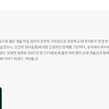
천자문千字文과 사서삼경四書三經을 읽어 주변에서 영재 소
禱)
 살았으나, 인간의 생사生死에 대한 근원적인 문제를 고민하다, 공직에서 퇴사하
었다. 유명한 일화로 2007년 한 CTV방송에 출연 여러 명의 유명 역술인과 함
해 이야기 하였다. 커턴들 걷