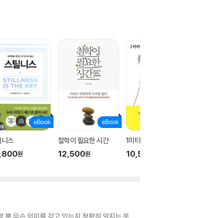
틸니스
철학이 필요한 시간
1미터 개인의 간격
고미숙의
,800
12,500
10,500
9,000
원
원
원
할 뿐 무슨 의미를 갖고 있는지 정확히 알지는 못