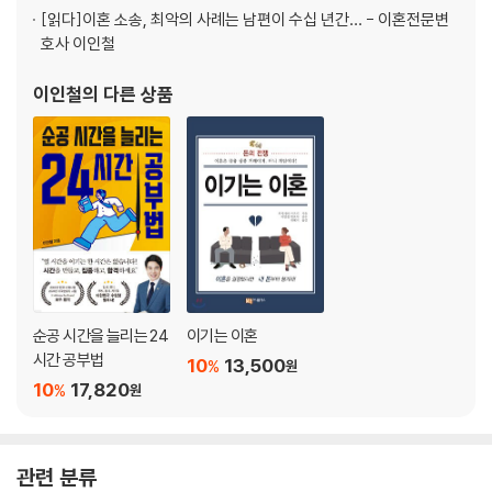
[읽다]
이혼 소송, 최악의 사례는 남편이 수십 년간… - 이혼전문변
호사 이인철
수렁에 빠진 남편, 건질까 말까?
부부의 침상은 소중하다
이인철
의 다른 상품
지옥의 굴레를 벗어나려면
피는 물보다 진할까?
TIP 4 | 나를 지켜 주는 건 오직 증거뿐
3부 끝을 시작으로 만들기 위한 밀고 당기기
어느 날 갑자기 이혼소장이 날아왔다
원수 아닌 친구로 남는 법
‘졸혼’이 이혼의 대안이 될 수 있을까?
순공 시간을 늘리는 24
이기는 이혼
시간 공부법
남자 없이 출산한다면?
10
13,500
%
원
아이의 성을 바꿔 버린다고?
10
17,820
%
원
TIP 5 | 재산분할의 모든 것
관련 분류