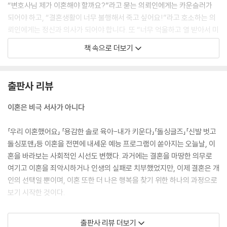
“변호사님 제가 이혼해야 할까요?”라고 묻는 의뢰인에게는 카운슬러가
되어야 하고, “결혼생활이 너무 불행해서 죽고 싶어요!”라고 호소하는 의
뢰인에게는 정신과 의사가 되어야 합니다. 또 “너무 억울하고 열 받아서 미
치겠어요!”라며 발끈하는 의뢰인에게는 마음의 화를 진정시키는 소방관
책 속으로 더보기
역할도 해내야 합니다. 의뢰인이 힘들게 털어놓는 온갖 감정의 응어리를
들어 주며 능히 견디려면 웬만한 각오와 정신력 가지고는 이혼전문변호사
로 성공하기 어렵습니다.
출판사 리뷰
--- p.10
이혼은 비극 서사가 아니다
다시 한 번 강조하지만 이혼은 비극 서사가 아닙니다. 그 수렁에 스스로 빠
져서 몸과 마음을 소모하기보다는 자신의 행복을 찾기 위해 새로운 출발을
「우리 이혼했어요」 「용감한 솔로 육아-내가 키운다」「돌싱글즈」「신발 벗고
준비하는 게 더욱 현명합니다. 아름다운 이별, 행복한 이혼의 기술을 미리
돌싱포맨」등 이혼을 전면에 내세운 예능 프로그램이 쏟아지는 오늘날, 이
익혀 둘 현실적 필요가 갈수록 커지고 있습니다. 이 책을 읽고 ‘사랑의 기
혼을 바라보는 사회적인 시선도 변했다. 과거에는 결혼을 마땅한 의무로
술’과 ‘이별의 기술’을 겸비해 이혼을 마침표가 아닌 느낌표로 만들기 바랍
여기고 이혼을 죄악시하거나 인생의 실패로 치부했었지만, 이제 결혼은 개
니다.
인의 선택일 뿐이며, 이혼 또한 더 나은 행복을 찾기 위한 하나의 과정으로
--- p.14
보기 시작한 것이다.
성격 차이로 이혼한다는 것은 결국 이혼원인이 불분명하다는 말과 같습니
마찬가지로 이 책도 “이혼은 더 이상 비극 서사가 아니다.”라는 관점에서
출판사 리뷰 더보기
다. 어차피 성격은 사람들 모두 다르기 때문입니다. 부부만 알고 있는 내밀