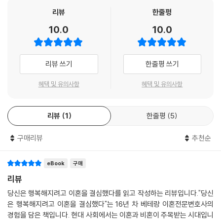
남편을 타박하는 것입니다. 남편 본인이 직접 움직이면 될 일을 아내에게
역할도 해야 한다. 의뢰인들의 사연에 공감하고 그 고통을 최소화하며 홀
곧 이혼은 어쩔 수 없는 숙명이 아니라 얼마든 피할 수 있는 과정이다. 이
리뷰
한줄평
이래라저래라 지시하며 아내를 효도의 도구, 즉 리모컨처럼 여기는 행태를
로 서는 길을 함께 고민한다는 점에서, 이 책을 읽는 것만으로도 든든한 지
책의 노하우를 잘 배운다면, 이혼의 위기를 행복한 결혼으로 잘 이끌 수 있
꼬집는 표현입니다. 가령 아내를 시켜 수시로 부모의 안부를 묻게 하거나
10.0
10.0
원군을 얻을 수 있다. 실제로 이혼을 고민하는 사람뿐만 아니라 행복한 결
다.
직접 뵙고 도울 일 있으면 도우라고 지시합니다. 이처럼 직접 해야 할 도리
혼을 꿈꾸는 사람에게도 지혜와 위로를 전하는 책이다.
- 구근회 (순수교육 대표, 오름교육연구소 소장)
를 아내에게 떠넘기는 ‘리모컨 효도’는 손 안 대고 코 풀려는 심보에 지나지
않습니다.
리뷰 쓰기
한줄평 쓰기
--- p. 133
준비되지 않은 상처투성이 이혼과 현명한 이혼은 다르다. 이 책은 현명한
혜택 및 유의사항
혜택 및 유의사항
이혼을 위해 무엇이 필요한지 삶의 방향까지 알려 주는 나침반과 같다. 책
세상에서 가장 비겁한 행동은 자신보다 약한 사람을 무시하고 괴롭히는 것
의 처음부터 끝까지, 모두의 상처를 최소화하고 선택을 희망으로 만들어
입니다. 특히 가정폭력은 다른 사람도 아닌 가족이 가해자와 피해자라는
주는 따뜻한 온도와 돌봄으로 가득하다!
리뷰
1
한줄평
5
측면에서 다른 일반적인 폭행보다 피해자가 느끼는 감정은 더욱 심각합니
- 이호선 (숭실사이버대학교 교수, 한국노인상담센터 센터장)
다. 폭행을 당한 신체적인 아픔보다 사랑하는 가족에게 맞았다는 자괴감과
구매리뷰
추천순
자책감과 실망감은 평생 심각한 트라우마가 될 수 있습니다. 폭력을 행사
평소 이인철 변호사와 방송, 유튜브를 같이 하면서 해박한 지식과 직설적
하는 순간 더 이상 가족이 아니라 원수가 되는 것입니다. 그래서 우리는 이
이고 솔직한 모습에 공감했다. 이 책은 꼭 필요한 이혼과 관련한 법률적 지
eBook
구매
말을 꼭 기억해야 합니다. “꽃으로도 때리지 마라!” 아무리 힘들어도 가족
식은 물론 인생의 지혜도 얻을 수 있다. 독자 여러분들이 읽어 보길 적극적
리뷰
은 서로 사랑하고 이해하고 배려해야 할 존재입니다.
으로 추천한다.
--- pp.199~200
당신은 행복해지려고 이혼을 결심했다를 읽고 작성하는 리뷰입니다."당신
- 김복준 (한국범죄학연구소 연구위원, 중앙경찰학교 수사학과 외래교수)
은 행복해지려고 이혼을 결심했다"는 16년 차 베테랑 이혼전문변호사의
“결혼은 해도 후회, 안 해도 후회.”라는 말이 있습니다. 이혼 역시 해도 후
경험을 담은 책입니다. 현대 사회에서는 이혼과 비혼이 주목받는 시대입니