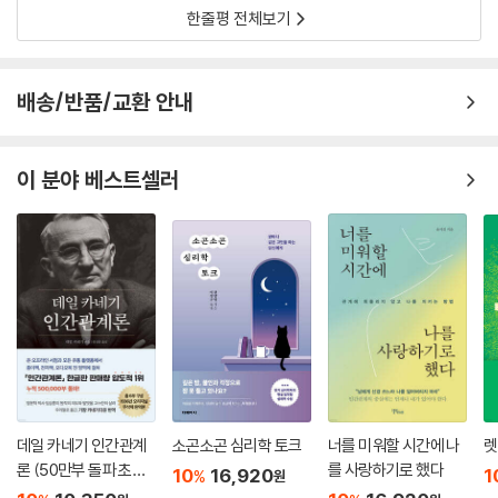
한줄평 전체보기
배송/반품/교환 안내
이 분야 베스트셀러
데일 카네기 인간관계
소곤소곤 심리학 토크
너를 미워할 시간에 나
렛
론 (50만부 돌파 초판
를 사랑하기로 했다
10
16,920
1
%
원
무삭제 완역본)