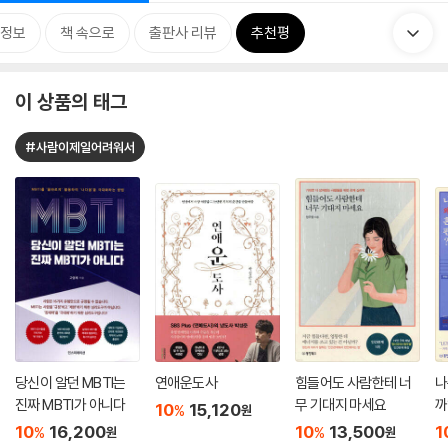
정보
책 속으로
출판사 리뷰
추천평
이 상품의 태그
#사람이제일어려워서
당신이 알던 MBTI는
연애운도사
힘들어도 사람한테 너
나
진짜 MBTI가 아니다
무 기대지 마세요
까
10
15,120
%
원
10
16,200
10
13,500
1
%
%
원
원