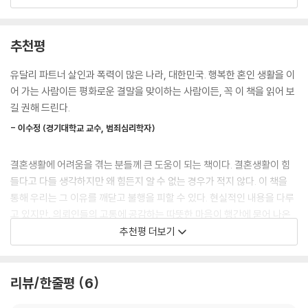
출발한다. “이혼은 더 이상의 불행을 막고 자신을 지키는 최후의 방법”이
한 문제를 다른 사람에게 굳이 공개할 필요까지는 없으니 그저 뭉뚱그려
므로 그 수렁에 빠져서 몸과 마음을 소모하기보다는 자신의 행복을 찾기
말하는 관용적인 표현이라고 보시면 됩니다. 다만 그 안에는 엄청난 비밀
위해 새로운 출발을 준비하는 게 더욱 현명하다는 것이다. 이 책에 실린 다
추천평
과 고통, 불행이 숨어 있을 것으로 짐작하면 됩니다.
양한 상황에 따른 맞춤 지식과 전략을 알아두면 최악의 경우에 처하더라도
--- pp.19~20
고통과 상처를 최소화할 수 있다.
유달리 파트너 살인과 폭력이 많은 나라, 대한민국. 행복한 혼인 생활을 이
어 가는 사람이든 평화로운 결말을 맞이하는 사람이든, 꼭 이 책을 읽어 보
혼인 전이나 혼인 후에도 부부간이나 가족 사이에서도 계약서나 이에 준하
사랑과 이별에도 기술이 필요하다
길 권해 드린다.
는 서면을 작성하는 것은 긍정적으로 평가합니다. ‘계약’이라는 것은 일종
의 당사자 사이의 약속입니다. 약속은 반드시 지켜야 합니다. 그런데 같은
- 이수정 (경기대학교 교수, 범죄심리학자)
이 책에서는 성격 차이, 쇼윈도 부부, 외도, 가정폭력, 고부갈등, 장서갈등
약속이라도 그것을 그저 말로 한 구두상의 약속과 서면으로 증거를 남긴
등 실제 결혼생활에서 일어나는 다양한 사례와 관련 쟁점들을 다룬다. 법
약속은 그 느낌과 효력도 다릅니다. 만약 법적 분쟁까지 가게 된다면, 말로
결혼생활에 어려움을 겪는 분들께 큰 도움이 되는 책이다. 결혼생활이 힘
적으로 부부는 상호 존엄과 평등을 바탕으로 서로 믿고 보살피고 협조해야
해서 증거가 없는 약속은 ’없는 약속’이나 마찬가지입니다. 당사자가 알고
들다고 다들 생각하지만 왜 힘든지 알 수 없는 경우가 적지 않다. 이 책을
하는 계약 관계이므로(헌법 제36조 1항, 민법 제826조) 일정한 요건이 갖
하늘이 알아도 법정의 판사가 알지 못하는 약속은 아무 소용이 없는 것입
통해 우리는 그 이유를 깨닫고 불행을 피할 수 있다. 현실적인 내용을 다루
춰지거나 사정 변경의 이유로 해지가 가능하다. 이혼 조정과 소송, 혼인취
니다.
고 있지만, 의뢰인들의 고통에 공감하는 따뜻한 마음이 행간에 묻어 나온
소와 혼인무효, 친자확인, 졸혼, 위장이혼, 재산분할과 부부공동명의, 친권
--- p.69
다. 그래서 더더욱 좋은 책이다.
추천평 더보기
과 양육권, 자발적 미혼모, 혼인계약서와 각서 작성법 등 실질적으로 도움
이 되는 조언이 담겨 있다.
- 최명기 (정신과 전문의, 청담하버드심리센터 연구소장)
어느 결혼정보업체에서 기혼남녀회원을 대상으로 결혼 후 많이 변하는 배
우자의 행동을 조사한 결과 기혼여성 반 이상이 남편의 ‘효심’을 꼽았습니
리뷰/한줄평
6
그렇다고 이 책이 딱딱한 지식과 정보만을 전하는 책은 아니다. 이혼전문
세계적인 부부 문제 전문가 존&줄리 가트맨 박사 부부는 “부부 갈등의 원
다. 무턱대고 효자를 나무라는 것은 아니고 소위 ‘리모컨 효도’를 감행하는
변호사는 법적 대리인인 동시에 의뢰인의 감정을 추슬러 주는 심리상담사
인은 성격 차이가 아니라, 싸움을 비롯한 관계의 방식에 있다.”고 말한다.