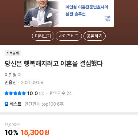
미리보기
사이즈비교
공유하기
소득공제
당신은 행복해지려고 이혼을 결심했다
이인철
저
민음인
2021.09.08.
10.0
판매지수
24
6
베스트
인간관계 top100 6주
17,000
원
10
15,300