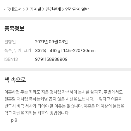
우리 당분간만 이혼합시다
행운도 재산분할의 대상일까?
국내도서
자기계발
인간관계
인간관계 일반
빚도 사이좋게 공평하게
부부 공동명의, 당연하지 않을까?
품목정보
우리가 잘 몰랐던 이혼의 경제학
발행일
2021년 09월 08일
TIP 6 |부부간 실질적 평등을 위하여‘, 부부평등법
쪽수, 무게, 크기
332쪽 | 462g | 145*220*30mm
에필로그 | 이혼, 새로운 출발을 축하합니다!
ISBN13
9791158888909
책 속으로
이혼하면 무슨 죄라도 지은 것처럼 자책하며 눈치를 살피고, 주변에서도
결혼할 때처럼 축하는커녕 곱지 않은 시선을 보냅니다. 그렇다고 이혼이
반드시 비극 서사가 되어야 할 이유는 없습니다. 이혼은 더 이상의 불행을
막고 자신을 지키는 최후의 방법입니다.
--- p.8