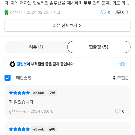
다. 이에 저자는 현실적인 솔루션을 제시하며 부부 간의 문제, 외도 의심,
회하고 안 해도 후회합니다. 이혼이라는 최악의 문턱에서 ‘사랑의 힘’이 작
재산분할, 양육권 등 다양한 문제를 다룹니다. 이 책은 사랑의 힘이 더 이상
동하지 않는다면 ‘진실의 힘’에 기대야 그나마 후회를 덜합니다.
d****1
2024.02.26.
신고
0
댓글
0
작동하지 않을
--- p.231
리뷰 전체보기
리뷰
1
한줄평
5
클린봇
이 부적절한 글을 감지 중입니다.
설정
구매한줄평
추천순
eBook
구매
잘 읽었습니다
g******u
2024.03.04.
0
eBook
구매