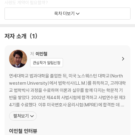
사랑도 계약이 필요할까?
목차 더보기
TIP 1 | 인생 최악의 배우자 TOP 10
운명적 재회를 꿈꾸다
저자 소개
1
영원한 수수께끼, 부부의 세계
꽃뱀과 제비를 퇴치하려면
식물인간이 보내온 이혼소장
저
이인철
관심작가 알림신청
TIP 2 | 인생 최고의 배우자 TOP 10
연세대학교 법과대학을 졸업한 뒤, 미국 노스웨스턴 대학교(North
2부 사람은 떠나고 남은 것은 깨어진 거울뿐
western University)에서 법학석사(LL.M.)를 취득하고, 고려대학
교 법학박사 과정을 수료하며 이론과 실무를 함께 다지는 학문적 기
치명적 매력 소유자, 치명적 배우자 되다
반을 쌓았다. 2002년 제44회 사법시험에 합격하고 사법연수원 제3
엄마가 좋아, 아내가 좋아?
4기를 수료했다. 이후 미국변호사 윤리시험(MPRE)에 합격한 데 이
시어머니와 장모, 누가 더 셀까?
어, 2024년에는 난이도가 매우 높기로 알려진 미국 캘리포니아주 변
펼쳐보기
남편이 다른 남자를 사랑합니다!
호사 시험(California Bar Examination)에 합격하며, 공부는 언제
든 다시 할 수 있음을 스스로 증명했다. 현재 법무법인 리의 대표 변호
이인철
인터뷰
TIP 3 | 막장으로 가는 길
사로서 가사