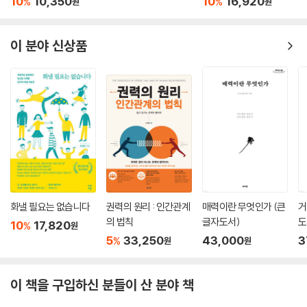
10
10,350
10
16,920
%
%
원
원
이 분야 신상품
화낼 필요는 없습니다
권력의 원리 : 인간관계
매력이란 무엇인가 (큰
거
의 법칙
글자도서)
도
10
17,820
%
원
5
33,250
43,000
3
%
원
원
이 책을 구입하신 분들이 산 분야 책